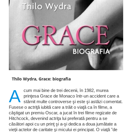
Thilo Wydra, Grace: biografia
A
cum mai bine de trei decenii, în 1982, murea
prinţesa Grace de Monaco într-un accident care a
stârnit multe controverse şi este şi astăzi comentat.
Fusese o actriţă iubită care a trăit o viaţă ca în filme, a
câştigat un premiu Oscar, a jucat în trei filme regizate de
Hitchcock, devenind actriţa lui preferată pentru a se
căsători apoi cu un prinţ şi a-şi dedica a doua jumătate a
vieţii actelor de caritate şi micului ei principat. O viaţă "de