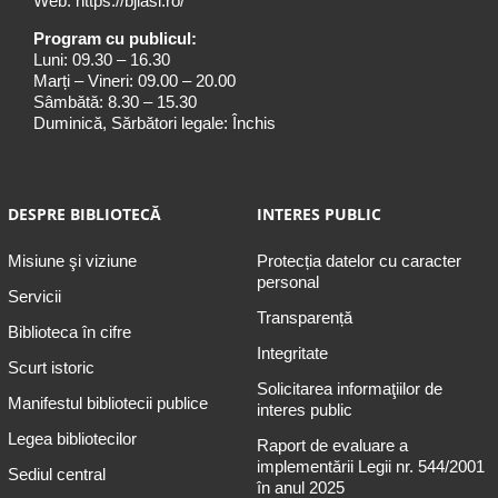
Web:
https://bjiasi.ro/
Program cu publicul:
Luni: 09.30 – 16.30
Marți – Vineri: 09.00 – 20.00
Sâmbătă: 8.30 – 15.30
Duminică, Sărbători legale: Închis
DESPRE BIBLIOTECĂ
INTERES PUBLIC
Misiune şi viziune
Protecția datelor cu caracter
personal
Servicii
Transparență
Biblioteca în cifre
Integritate
Scurt istoric
Solicitarea informaţiilor de
Manifestul bibliotecii publice
interes public
Legea bibliotecilor
Raport de evaluare a
implementării Legii nr. 544/2001
Sediul central
în anul 2025