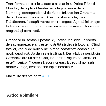
Transformat de ororile la care a asistat în al Doilea Război
Mondial, de la plaja Omaha până la procesele de la
Nürnberg, corespondentul de război britanic Ian Graham a
devenit vânător de naziști. Cea mai dorită țintă, însă,
Prădătoarea, îi scapă mereu printre degete. Așa că își unește
forțele cu singura martoră care i-a scăpat asasinei: Nina cea
arogantă și obraznică.
Crescând în Bostonul postbelic, Jordan McBride, în vârstă
de șaptesprezece ani, este hotărâtă să devină fotograf. Când
tatăl ei, văduv de mult, vine în mod neașteptat acasă cu o
nouă logodnică, Jordan este încântată. Dar văduva sosită din
Germania are un aer ciudat, iar Jordan, sigură că familia ei
este în pericol, începe să scormonească trecutul noii sale
mame vitrege, descoperind fapte incredibile…
Mai multe despre carte
AICI.
Articole Similare