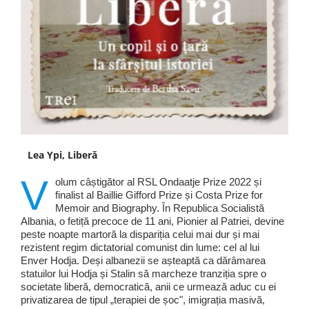
Lea Ypi, Liberă
V
olum câștigător al RSL Ondaatje Prize 2022 și
finalist al Baillie Gifford Prize și Costa Prize for
Memoir and Biography. În Republica Socialistă
Albania, o fetiță precoce de 11 ani, Pionier al Patriei, devine
peste noapte martoră la dispariția celui mai dur și mai
rezistent regim dictatorial comunist din lume: cel al lui
Enver Hodja. Deși albanezii se așteaptă ca dărâmarea
statuilor lui Hodja și Stalin să marcheze tranziția spre o
societate liberă, democratică, anii ce urmează aduc cu ei
privatizarea de tipul „terapiei de șoc", imigrația masivă,