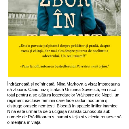
Îndrăzneață și neînfricată, Nina Markova a visat întotdeauna
să zboare. Când naziștii atacă Uniunea Sovietică, ea riscă
totul pentru a se alătura legendarelor Vrăjitoare ale Nopții, un
regiment exclusiv feminin care face raiduri nocturne și
distruge orașele nemțești. Blocată în spatele liniilor inamice,
Nina este urmărită de o ucigașă nazistă cunoscută sub
numele de Prădătoarea și numai vitejia și viclenia reușesc să
o mențină în viață.