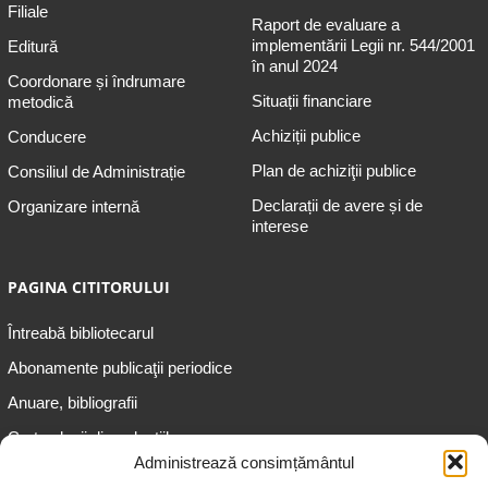
Filiale
Raport de evaluare a
implementării Legii nr. 544/2001
Editură
în anul 2024
Coordonare și îndrumare
Situații financiare
metodică
Achiziții publice
Conducere
Plan de achiziţii publice
Consiliul de Administrație
Declarații de avere și de
Organizare internă
interese
PAGINA CITITORULUI
Întreabă bibliotecarul
Abonamente publicaţii periodice
Anuare, bibliografii
Cartea lunii din colecțiile
speciale
Administrează consimțământul