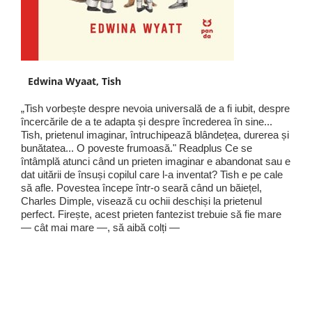
Edwina Wyaat, Tish
„Tish vorbește despre nevoia universală de a fi iubit, despre
încercările de a te adapta și despre încrederea în sine...
Tish, prietenul imaginar, întruchipează blândețea, durerea și
bunătatea... O poveste frumoasă." Readplus Ce se
întâmplă atunci când un prieten imaginar e abandonat sau e
dat uitării de însuși copilul care l-a inventat? Tish e pe cale
să afle. Povestea începe într-o seară când un băiețel,
Charles Dimple, visează cu ochii deschiși la prietenul
perfect. Firește, acest prieten fantezist trebuie să fie mare
— cât mai mare —, să aibă colți —