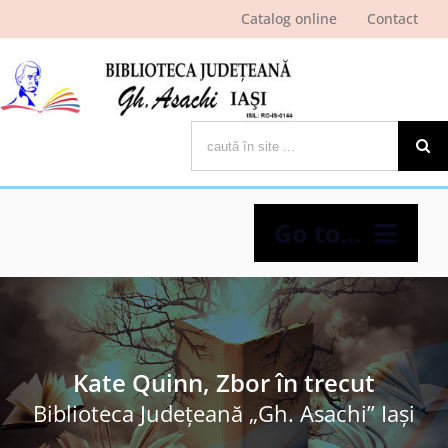
Skip
Catalog online
Contact
to
content
Cautare...
Go to...
Despre bibliotecă
Pagina cititorului
Kate Quinn, Zbor în trecut
Biblioteca Judeţeană „Gh. Asachi” Iaşi
Ştiri şi evenimente