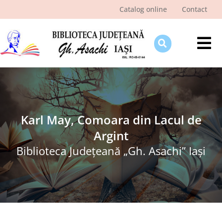
Skip
Catalog online
Contact
to
content
Tog
Nav
Despre bibliotecă
Pagina cititorului
Ştiri şi evenimente
Karl May, Comoara din Lacul de
Argint
Programe şi proiecte
Biblioteca Judeţeană „Gh. Asachi” Iaşi
Interes public