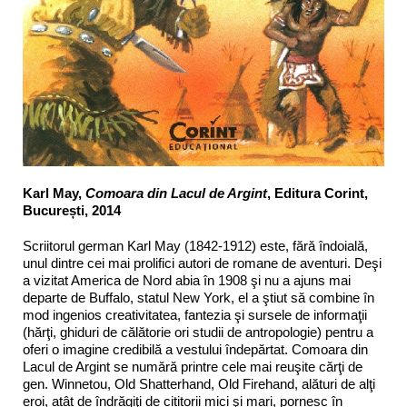
Karl May,
Comoara din Lacul de Argint
, Editura Corint,
București, 2014
Scriitorul german Karl May (1842-1912) este, fără îndoială,
unul dintre cei mai prolifici autori de romane de aventuri. Deşi
a vizitat America de Nord abia în 1908 şi nu a ajuns mai
departe de Buffalo, statul New York, el a ştiut să combine în
mod ingenios creativitatea, fantezia şi sursele de informaţii
(hărţi, ghiduri de călătorie ori studii de antropologie) pentru a
oferi o imagine credibilă a vestului îndepărtat. Comoara din
Lacul de Argint se numără printre cele mai reuşite cărţi de
gen. Winnetou, Old Shatterhand, Old Firehand, alături de alţi
eroi, atât de îndrăgiţi de cititorii mici şi mari, pornesc în