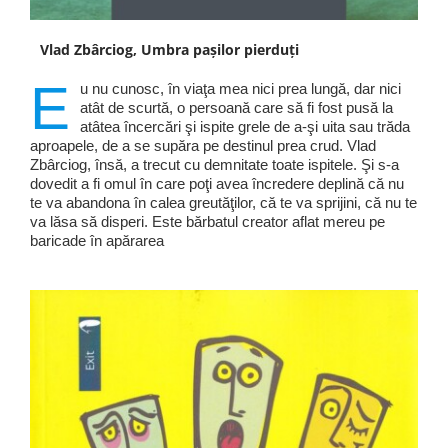
Vlad Zbârciog, Umbra pașilor pierduți
E
u nu cunosc, în viaţa mea nici prea lungă, dar nici
atât de scurtă, o persoană care să fi fost pusă la
atâtea încercări şi ispite grele de a-şi uita sau trăda
aproapele, de a se supăra pe destinul prea crud. Vlad
Zbârciog, însă, a trecut cu demnitate toate ispitele. Şi s-a
dovedit a fi omul în care poţi avea încredere deplină că nu
te va abandona în calea greutăţilor, că te va sprijini, că nu te
va lăsa să disperi. Este bărbatul creator aflat mereu pe
baricade în apărarea