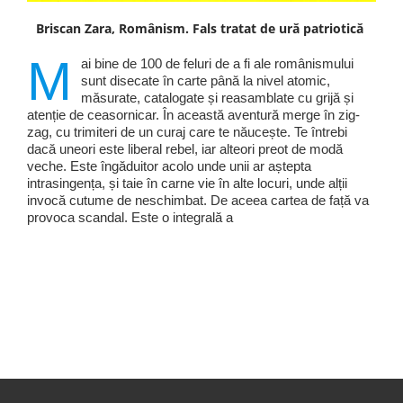
Briscan Zara, Românism. Fals tratat de ură patriotică
M
ai bine de 100 de feluri de a fi ale românismului
sunt disecate în carte până la nivel atomic,
măsurate, catalogate și reasamblate cu grijă și
atenție de ceasornicar. În această aventură merge în zig-
zag, cu trimiteri de un curaj care te năucește. Te întrebi
dacă uneori este liberal rebel, iar alteori preot de modă
veche. Este îngăduitor acolo unde unii ar aștepta
intrasingența, și taie în carne vie în alte locuri, unde alții
invocă cutume de neschimbat. De aceea cartea de față va
provoca scandal. Este o integrală a