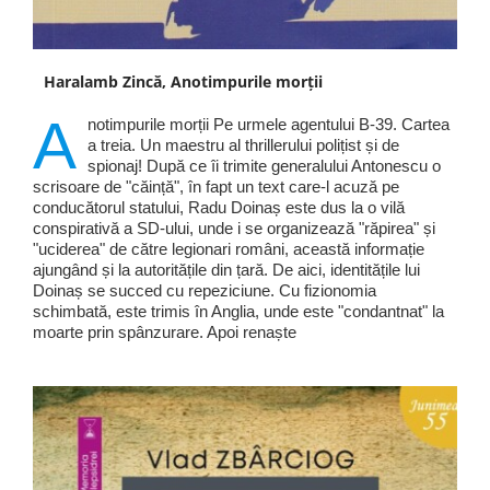
Haralamb Zincă, Anotimpurile morții
A
notimpurile morții Pe urmele agentului B-39. Cartea
a treia. Un maestru al thrillerului polițist și de
spionaj! După ce îi trimite generalului Antonescu o
scrisoare de "căință", în fapt un text care-l acuză pe
conducătorul statului, Radu Doinaș este dus la o vilă
conspirativă a SD-ului, unde i se organizează "răpirea" și
"uciderea" de către legionari români, această informație
ajungând și la autoritățile din țară. De aici, identitățile lui
Doinaș se succed cu repeziciune. Cu fizionomia
schimbată, este trimis în Anglia, unde este "condantnat" la
moarte prin spânzurare. Apoi renaște