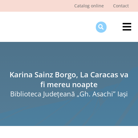
Skip
Catalog online
Contact
to
content
Tog
Nav
Des
Pagi
Şti
Karina Sainz Borgo, La Caracas va
fi mereu noapte
Pro
Biblioteca Judeţeană „Gh. Asachi” Iaşi
Int