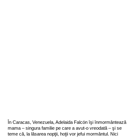
În Caracas, Venezuela, Adelaida Falcón îşi înmormântează
mama – singura familie pe care a avut-o vreodată – şi se
teme că, la lăsarea nopţii, hoţii vor jefui mormântul. Nici