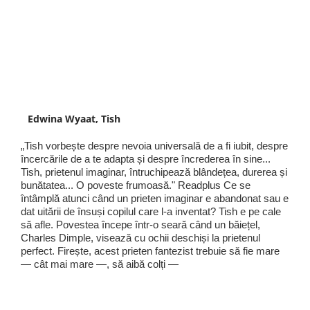
Edwina Wyaat, Tish
„Tish vorbește despre nevoia universală de a fi iubit, despre
încercările de a te adapta și despre încrederea în sine...
Tish, prietenul imaginar, întruchipează blândețea, durerea și
bunătatea... O poveste frumoasă." Readplus Ce se
întâmplă atunci când un prieten imaginar e abandonat sau e
dat uitării de însuși copilul care l-a inventat? Tish e pe cale
să afle. Povestea începe într-o seară când un băiețel,
Charles Dimple, visează cu ochii deschiși la prietenul
perfect. Firește, acest prieten fantezist trebuie să fie mare
— cât mai mare —, să aibă colți —