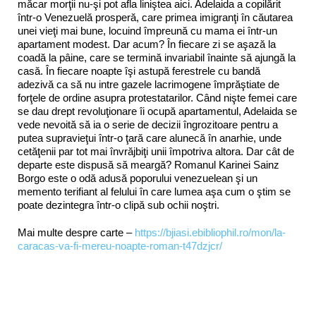
măcar morţii nu-şi pot afla liniştea aici. Adelaida a copilărit
într-o Venezuelă prosperă, care primea imigranţi în căutarea
unei vieţi mai bune, locuind împreună cu mama ei într-un
apartament modest. Dar acum? În fiecare zi se aşază la
coadă la pâine, care se termină invariabil înainte să ajungă la
casă. În fiecare noapte îşi astupă ferestrele cu bandă
adezivă ca să nu intre gazele lacrimogene împrăştiate de
forţele de ordine asupra protestatarilor. Când nişte femei care
se dau drept revoluţionare îi ocupă apartamentul, Adelaida se
vede nevoită să ia o serie de decizii îngrozitoare pentru a
putea supravieţui într-o ţară care alunecă în anarhie, unde
cetăţenii par tot mai învrăjbiţi unii împotriva altora. Dar cât de
departe este dispusă să meargă? Romanul Karinei Sainz
Borgo este o odă adusă poporului venezuelean şi un
memento terifiant al felului în care lumea aşa cum o ştim se
poate dezintegra într-o clipă sub ochii noştri.
Mai multe despre carte –
https://bjiasi.ebibliophil.ro/mon/la-
caracas-va-fi-mereu-noapte-roman-t47dzjcr/