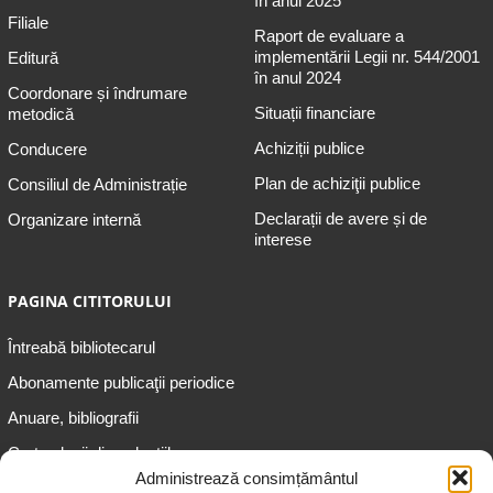
în anul 2025
Filiale
Raport de evaluare a
implementării Legii nr. 544/2001
Editură
în anul 2024
Coordonare și îndrumare
Situații financiare
metodică
Achiziții publice
Conducere
Plan de achiziţii publice
Consiliul de Administrație
Declarații de avere și de
Organizare internă
interese
PAGINA CITITORULUI
Întreabă bibliotecarul
Abonamente publicaţii periodice
Anuare, bibliografii
Cartea lunii din colecțiile
speciale
Administrează consimțământul