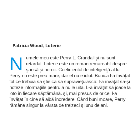
Patricia Wood, Loterie
N
umele meu este Perry L. Crandall şi nu sunt
retardat. Loterie este un roman remarcabil despre
şansă şi noroc. Coeficientul de inteligenţă al lui
Perry nu este prea mare, dar el nu e idiot. Bunica l-a învăţat
tot ce trebuia să ştie ca să supravieţuiască: l-a învăţat să-şi
noteze informaţiile pentru a nu le uita. L-a învăţat să joace la
loto în fiecare săptămână. şi, mai presus de orice, l-a
învăţat în cine să aibă încredere. Când buni moare, Perry
rămâne singur la vârsta de treizeci şi unu de ani.