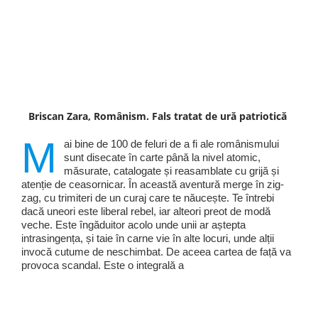
Briscan Zara, Românism. Fals tratat de ură patriotică
M
ai bine de 100 de feluri de a fi ale românismului
sunt disecate în carte până la nivel atomic,
măsurate, catalogate și reasamblate cu grijă și
atenție de ceasornicar. În această aventură merge în zig-
zag, cu trimiteri de un curaj care te năucește. Te întrebi
dacă uneori este liberal rebel, iar alteori preot de modă
veche. Este îngăduitor acolo unde unii ar aștepta
intrasingența, și taie în carne vie în alte locuri, unde alții
invocă cutume de neschimbat. De aceea cartea de față va
provoca scandal. Este o integrală a