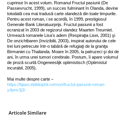
cuprinse în acest volum. Romanul Fructul pasiunii (De
Passievrucht, 1999), un succes fulminant în Olanda, devine
totodată cea mai tradusă carte olandeză din toate timpurile.
Pentru acest roman, i se acordă, în 1999, prestigiosul
Generale Bank Literatuurprijs. Fructul pasiunii a fost
ecranizat în 2003 de regizorul olandez Maarten Treurniet.
Urmează romanele Lisa’s adem (Respiraţia Lisei, 2001) şi
De onzichtbaren (Invizibilii, 2003), inspirat autorului de cele
trei luni petrecute într-o tabără de refugiaţi de la graniţa
Birmaniei cu Thailanda. Moare în 2005, la patruzeci şi doi de
ani, în urma unei tumori cerebrale. Postum, îi apare volumul
de proză scurtă Ongeneeslijk optimistisch (Optimistul
incurabil, 2005).
Mai multe despre carte –
https://bjiasi.ebibliophil.ro/mon/fructul-pasiunii-roman-
y4pnv3j3/
Articole Similare