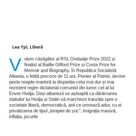
Lea Ypi, Liberă
V
olum câștigător al RSL Ondaatje Prize 2022 și
finalist al Baillie Gifford Prize și Costa Prize for
Memoir and Biography. În Republica Socialistă
Albania, o fetiță precoce de 11 ani, Pionier al Patriei, devine
peste noapte martoră la dispariția celui mai dur și mai
rezistent regim dictatorial comunist din lume: cel al lui
Enver Hodja. Deși albanezii se așteaptă ca dărâmarea
statuilor lui Hodja și Stalin să marcheze tranziția spre o
societate liberă, democratică, anii ce urmează aduc cu ei
privatizarea de tipul „terapiei de șoc", imigrația masivă,
inflația, jocurile