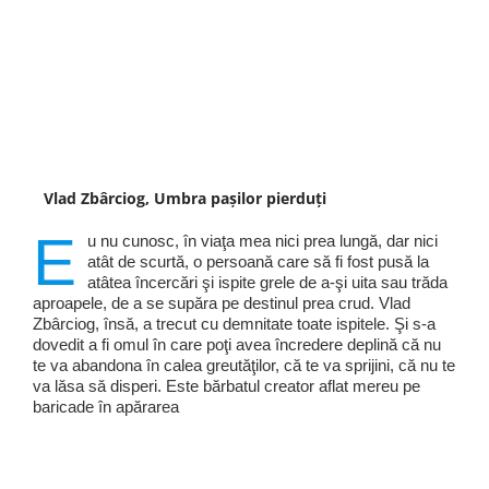
Vlad Zbârciog, Umbra pașilor pierduți
E
u nu cunosc, în viaţa mea nici prea lungă, dar nici
atât de scurtă, o persoană care să fi fost pusă la
atâtea încercări şi ispite grele de a-şi uita sau trăda
aproapele, de a se supăra pe destinul prea crud. Vlad
Zbârciog, însă, a trecut cu demnitate toate ispitele. Şi s-a
dovedit a fi omul în care poţi avea încredere deplină că nu
te va abandona în calea greutăţilor, că te va sprijini, că nu te
va lăsa să disperi. Este bărbatul creator aflat mereu pe
baricade în apărarea