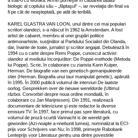
a trăit-o cu Monika. Armin porneşte în căutarea tatălui
biologic al copilului său – „făptaşul“ –, iar revelaţia din final va
fi pe cât de neaşteptată, pe atât de teribilă.
KAREL GLASTRA VAN LOON, unul dintre cei mai populari
scriitori olandezi, s-a născut în 1962 la Amsterdam. A fost
artist de cabaret, membru al unei grupări politice
antimonarhiste, susţinător al Partidului Socialist din Olanda,
dar, înainte de toate, jurnalist şi scriitor angajat. Debutează în
1994 cu o carte despre Remi Poppe, cunoscut activist
olandez al mediului înconjurător: De Poppe-methode (Metoda
lui Poppe). Scrie, în colaborare cu ziarista Karin Kuiper,
Herman. De biografie van een genetisch gemanipuleerde
stier (Herman. Biografia unui taur manipulat genetic), apărută
în 1995. În 2000 publică volumul de interviuri De laatste
oorlog. Gesprekken over de nieuwe wereldorde (Ultimul
război. Convorbiri despre noua ordine mondială, în
colaborare cu Jan Marijnissen). Din 1991, realizează
documentare de televiziune şi este redactor la diverse
emisiuni TV. În 1997, face primul pas spre literatură, cu
volumul de proză scurtă Vannacht is de wereld gek
geworden (Azi-noapte a-nnebunit lumea), nominalizat la ECI-
prijs voor Schrijvers van Nu; în 1998, primeşte Rabobank
Lenteprijs voor Literatuur pentru una dintre povestirile