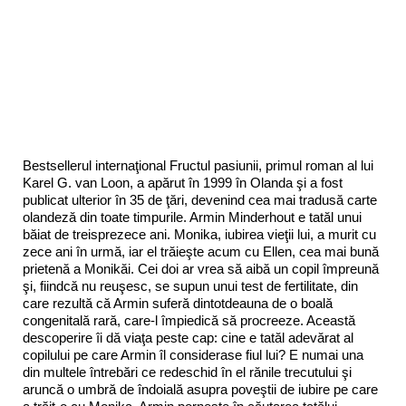
Bestsellerul internaţional Fructul pasiunii, primul roman al lui
Karel G. van Loon, a apărut în 1999 în Olanda şi a fost
publicat ulterior în 35 de ţări, devenind cea mai tradusă carte
olandeză din toate timpurile. Armin Minderhout e tatăl unui
băiat de treisprezece ani. Monika, iubirea vieţii lui, a murit cu
zece ani în urmă, iar el trăieşte acum cu Ellen, cea mai bună
prietenă a Monikăi. Cei doi ar vrea să aibă un copil împreună
şi, fiindcă nu reuşesc, se supun unui test de fertilitate, din
care rezultă că Armin suferă dintotdeauna de o boală
congenitală rară, care-l împiedică să procreeze. Această
descoperire îi dă viaţa peste cap: cine e tatăl adevărat al
copilului pe care Armin îl considerase fiul lui? E numai una
din multele întrebări ce redeschid în el rănile trecutului şi
aruncă o umbră de îndoială asupra poveştii de iubire pe care