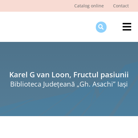
Skip
Catalog online
Contact
to
content
Tog
Nav
Des
Pagi
Şti
Karel G van Loon, Fructul pasiunii
Biblioteca Judeţeană „Gh. Asachi” Iaşi
Pro
Int