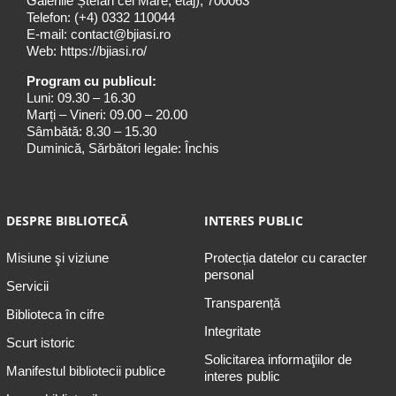
Galeriile Ștefan cel Mare, etaj), 700063
Telefon:
(+4) 0332 110044
E-mail:
contact@bjiasi.ro
Web:
https://bjiasi.ro/
Program cu publicul:
Luni: 09.30 – 16.30
Marți – Vineri: 09.00 – 20.00
Sâmbătă: 8.30 – 15.30
Duminică, Sărbători legale: Închis
DESPRE BIBLIOTECĂ
INTERES PUBLIC
Misiune şi viziune
Protecția datelor cu caracter
personal
Servicii
Transparență
Biblioteca în cifre
Integritate
Scurt istoric
Solicitarea informaţiilor de
Manifestul bibliotecii publice
interes public