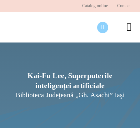
Skip
Catalog online
Contact
to
content
To
Nav
Desp
Pagi
Ştir
Kai-Fu Lee, Superputerile
inteligenței artificiale
Prog
Biblioteca Judeţeană „Gh. Asachi” Iaşi
Inte