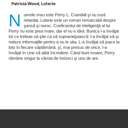
Patricia Wood, Loterie
N
umele meu este Perry L. Crandall şi nu sunt
retardat. Loterie este un roman remarcabil despre
şansă şi noroc. Coeficientul de inteligenţă al lui
Perry nu este prea mare, dar el nu e idiot. Bunica l-a învăţat
tot ce trebuia să ştie ca să supravieţuiască: l-a învăţat să-şi
noteze informaţiile pentru a nu le uita. L-a învăţat să joace la
loto în fiecare săptămână. şi, mai presus de orice, l-a
învăţat în cine să aibă încredere. Când buni moare, Perry
rămâne singur la vârsta de treizeci şi unu de ani.