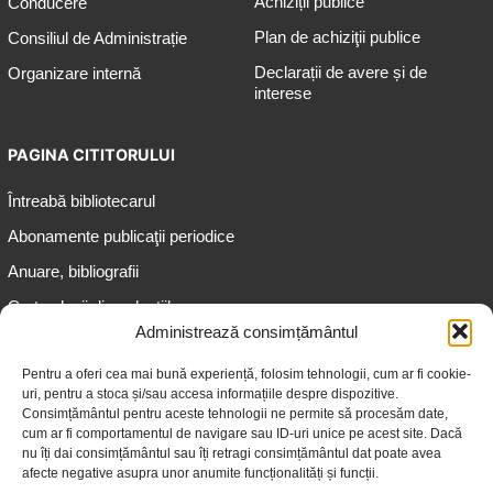
Achiziții publice
Conducere
Plan de achiziţii publice
Consiliul de Administrație
Declarații de avere și de
Organizare internă
interese
PAGINA CITITORULUI
Întreabă bibliotecarul
Abonamente publicaţii periodice
Anuare, bibliografii
Cartea lunii din colecțiile
speciale
Administrează consimțământul
Informații pentru copii
Pentru a oferi cea mai bună experiență, folosim tehnologii, cum ar fi cookie-
uri, pentru a stoca și/sau accesa informațiile despre dispozitive.
Informații pentru adolescenți
Consimțământul pentru aceste tehnologii ne permite să procesăm date,
Informații pentru adulți
cum ar fi comportamentul de navigare sau ID-uri unice pe acest site. Dacă
nu îți dai consimțământul sau îți retragi consimțământul dat poate avea
Informații pentru seniori
afecte negative asupra unor anumite funcționalități și funcții.