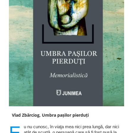
Vlad Zbârciog, Umbra pașilor pierduți
E
u nu cunosc, în viaţa mea nici prea lungă, dar nici
atât de scurtă, o persoană care să fi fost pusă la