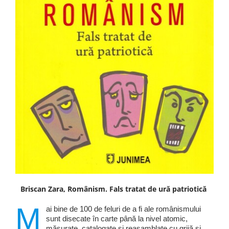
Briscan Zara, Românism. Fals tratat de ură patriotică
M
ai bine de 100 de feluri de a fi ale românismului
sunt disecate în carte până la nivel atomic,
măsurate, catalogate și reasamblate cu grijă și