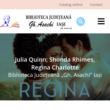
Skip
Catalog online
Contact
to
content
Tog
Nav
Despre bibliotecă
Pagina cititorului
Ştiri şi evenimente
Julia Quinn; Shonda Rhimes,
Regina Charlotte
Programe şi proiecte
Biblioteca Judeţeană „Gh. Asachi” Iaşi
Interes public