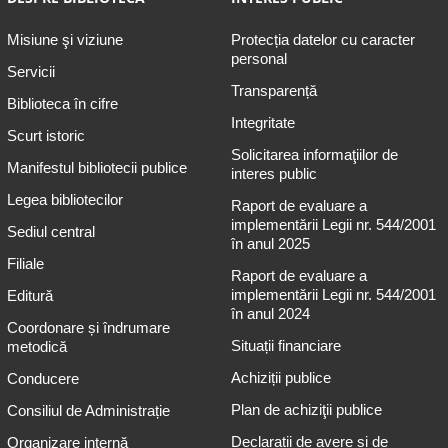
Misiune şi viziune
Protecția datelor cu caracter
personal
Servicii
Transparență
Biblioteca în cifre
Integritate
Scurt istoric
Solicitarea informaţiilor de
Manifestul bibliotecii publice
interes public
Legea bibliotecilor
Raport de evaluare a
implementării Legii nr. 544/2001
Sediul central
în anul 2025
Filiale
Raport de evaluare a
implementării Legii nr. 544/2001
Editură
în anul 2024
Coordonare și îndrumare
Situații financiare
metodică
Achiziții publice
Conducere
Plan de achiziţii publice
Consiliul de Administrație
Declarații de avere și de
Organizare internă