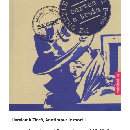
Haralamb Zincă, Anotimpurile morții