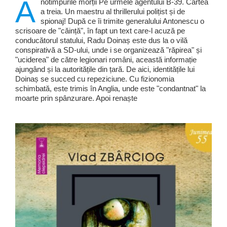
A
notimpurile morții Pe urmele agentului B-39. Cartea
a treia. Un maestru al thrillerului polițist și de
spionaj! După ce îi trimite generalului Antonescu o
scrisoare de "căință", în fapt un text care-l acuză pe
conducătorul statului, Radu Doinaș este dus la o vilă
conspirativă a SD-ului, unde i se organizează "răpirea" și
"uciderea" de către legionari români, această informație
ajungând și la autoritățile din țară. De aici, identitățile lui
Doinaș se succed cu repeziciune. Cu fizionomia
schimbată, este trimis în Anglia, unde este "condantnat" la
moarte prin spânzurare. Apoi renaște