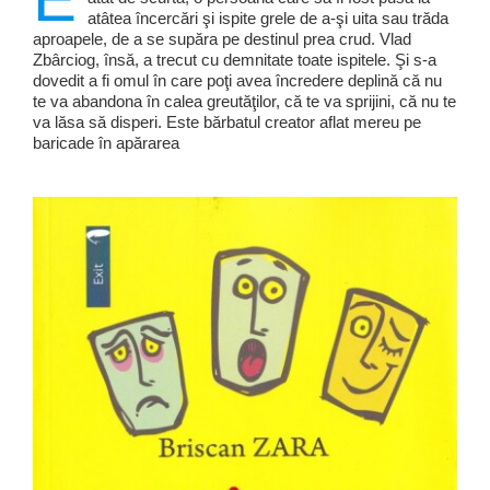
atâtea încercări şi ispite grele de a-şi uita sau trăda
aproapele, de a se supăra pe destinul prea crud. Vlad
Zbârciog, însă, a trecut cu demnitate toate ispitele. Şi s-a
dovedit a fi omul în care poţi avea încredere deplină că nu
te va abandona în calea greutăţilor, că te va sprijini, că nu te
va lăsa să disperi. Este bărbatul creator aflat mereu pe
baricade în apărarea