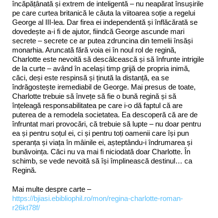
încăpățânată și extrem de inteligentă ‒ nu neapărat însușirile
pe care curtea britanică le căuta la viitoarea soție a regelui
George al III-lea. Dar firea ei independentă și înflăcărată se
dovedește a-i fi de ajutor, fiindcă George ascunde mari
secrete ‒ secrete ce ar putea zdruncina din temelii însăși
monarhia. Aruncată fără voia ei în noul rol de regină,
Charlotte este nevoită să descâlcească și să înfrunte intrigile
de la curte ‒ având în același timp grijă de propria inimă,
căci, deși este respinsă și ținută la distanță, ea se
îndrăgostește iremediabil de George. Mai presus de toate,
Charlotte trebuie să învețe să fie o bună regină și să
înțeleagă responsabilitatea pe care i-o dă faptul că are
puterea de a remodela societatea. Ea descoperă că are de
înfruntat mari provocări, că trebuie să lupte ‒ nu doar pentru
ea și pentru soțul ei, ci și pentru toți oamenii care își pun
speranța și viața în mâinile ei, așteptându-i îndrumarea și
bunăvoința. Căci nu va mai fi niciodată doar Charlotte. În
schimb, se vede nevoită să își împlinească destinul… ca
Regină.
Mai multe despre carte –
https://bjiasi.ebibliophil.ro/mon/regina-charlotte-roman-
r26kt78f/