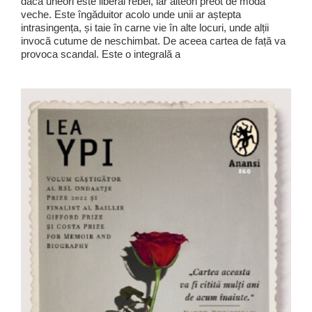
dacă uneori este liberal rebel, iar alteori preot de modă
veche. Este îngăduitor acolo unde unii ar aștepta
intrasingența, și taie în carne vie în alte locuri, unde alții
invocă cutume de neschimbat. De aceea cartea de față va
provoca scandal. Este o integrală a