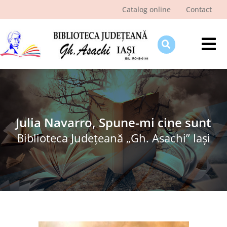
Skip
Catalog online
Contact
to
content
Tog
Nav
Despre bibliotecă
Pagina cititorului
Ştiri şi evenimente
Julia Navarro, Spune-mi cine sunt
Biblioteca Judeţeană „Gh. Asachi” Iaşi
Programe şi proiecte
Interes public