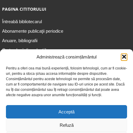
PAGINA CITITORULUI
Întreabă bibliotecarul
Abonamente publicaţii periodice
Anuare, bibliografii
Cartea lunii din colecțiile
speciale
Administrează consimțământul
Informații pentru copii
Pentru a oferi cea mai bună experiență, folosim tehnologii, cum ar fi cookie-
uri, pentru a stoca și/sau accesa informațiile despre dispozitive.
Informații pentru adolescenți
Consimțământul pentru aceste tehnologii ne permite să procesăm date,
Informații pentru adulți
cum ar fi comportamentul de navigare sau ID-uri unice pe acest site. Dacă
nu îți dai consimțământul sau îți retragi consimțământul dat poate avea
Informații pentru seniori
afecte negative asupra unor anumite funcționalități și funcții.
Biblioteci publice
Acceptă
Refuză