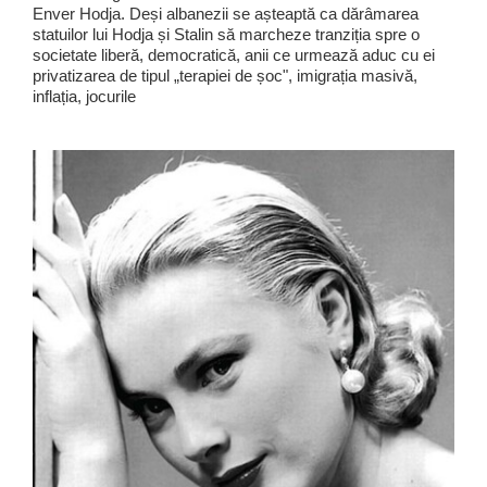
Enver Hodja. Deși albanezii se așteaptă ca dărâmarea
statuilor lui Hodja și Stalin să marcheze tranziția spre o
societate liberă, democratică, anii ce urmează aduc cu ei
privatizarea de tipul „terapiei de șoc", imigrația masivă,
inflația, jocurile