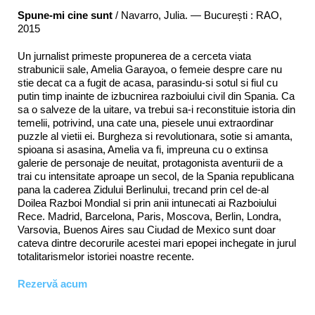
Spune-mi cine sunt
/ Navarro, Julia. — București : RAO,
2015
Un jurnalist primeste propunerea de a cerceta viata
strabunicii sale, Amelia Garayoa, o femeie despre care nu
stie decat ca a fugit de acasa, parasindu-si sotul si fiul cu
putin timp inainte de izbucnirea razboiului civil din Spania. Ca
sa o salveze de la uitare, va trebui sa-i reconstituie istoria din
temelii, potrivind, una cate una, piesele unui extraordinar
puzzle al vietii ei. Burgheza si revolutionara, sotie si amanta,
spioana si asasina, Amelia va fi, impreuna cu o extinsa
galerie de personaje de neuitat, protagonista aventurii de a
trai cu intensitate aproape un secol, de la Spania republicana
pana la caderea Zidului Berlinului, trecand prin cel de-al
Doilea Razboi Mondial si prin anii intunecati ai Razboiului
Rece. Madrid, Barcelona, Paris, Moscova, Berlin, Londra,
Varsovia, Buenos Aires sau Ciudad de Mexico sunt doar
cateva dintre decorurile acestei mari epopei inchegate in jurul
totalitarismelor istoriei noastre recente.
Rezervă acum