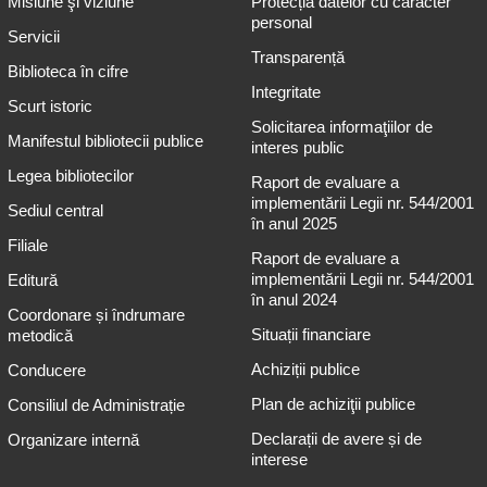
Misiune şi viziune
Protecția datelor cu caracter
personal
Servicii
Transparență
Biblioteca în cifre
Integritate
Scurt istoric
Solicitarea informaţiilor de
Manifestul bibliotecii publice
interes public
Legea bibliotecilor
Raport de evaluare a
implementării Legii nr. 544/2001
Sediul central
în anul 2025
Filiale
Raport de evaluare a
implementării Legii nr. 544/2001
Editură
în anul 2024
Coordonare și îndrumare
Situații financiare
metodică
Achiziții publice
Conducere
Plan de achiziţii publice
Consiliul de Administrație
Declarații de avere și de
Organizare internă
interese