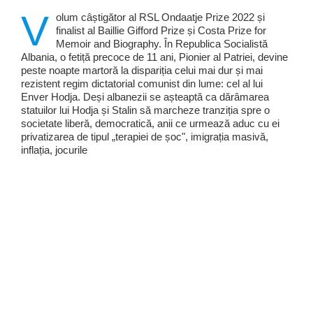
V
olum câștigător al RSL Ondaatje Prize 2022 și
finalist al Baillie Gifford Prize și Costa Prize for
Memoir and Biography. În Republica Socialistă
Albania, o fetiță precoce de 11 ani, Pionier al Patriei, devine
peste noapte martoră la dispariția celui mai dur și mai
rezistent regim dictatorial comunist din lume: cel al lui
Enver Hodja. Deși albanezii se așteaptă ca dărâmarea
statuilor lui Hodja și Stalin să marcheze tranziția spre o
societate liberă, democratică, anii ce urmează aduc cu ei
privatizarea de tipul „terapiei de șoc", imigrația masivă,
inflația, jocurile