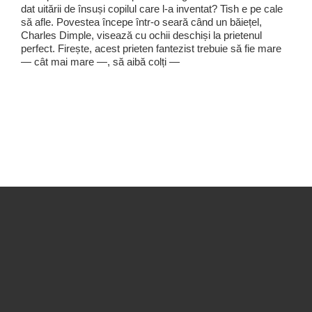
dat uitării de însuși copilul care l-a inventat? Tish e pe cale
să afle. Povestea începe într-o seară când un băiețel,
Charles Dimple, visează cu ochii deschiși la prietenul
perfect. Firește, acest prieten fantezist trebuie să fie mare
— cât mai mare —, să aibă colți —