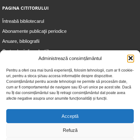
PAGINA CITITORULUI
Întreabă bibliotecarul
Abonamente publicaţii periodice
Anuare, bibliografii
Cartea lunii din colecțiile
speciale
Administrează consimțământul
Informații pentru copii
Pentru a oferi cea mai bună experiență, folosim tehnologii, cum ar fi cookie-
uri, pentru a stoca și/sau accesa informațiile despre dispozitive.
Informații pentru adolescenți
Consimțământul pentru aceste tehnologii ne permite să procesăm date,
Informații pentru adulți
cum ar fi comportamentul de navigare sau ID-uri unice pe acest site. Dacă
nu îți dai consimțământul sau îți retragi consimțământul dat poate avea
Informații pentru seniori
afecte negative asupra unor anumite funcționalități și funcții.
Biblioteci publice
Acceptă
Refuză