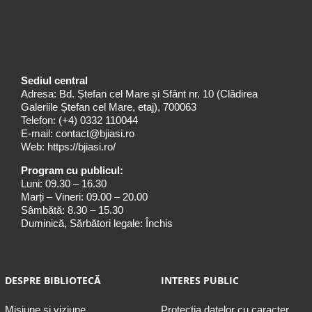
Sediul central
Adresa: Bd. Ștefan cel Mare și Sfânt nr. 10 (Clădirea
Galeriile Ștefan cel Mare, etaj), 700063
Telefon:
(+4) 0332 110044
E-mail:
contact@bjiasi.ro
Web:
https://bjiasi.ro/
Program cu publicul:
Luni: 09.30 – 16.30
Marți – Vineri: 09.00 – 20.00
Sâmbătă: 8.30 – 15.30
Duminică, Sărbători legale: Închis
DESPRE BIBLIOTECĂ
INTERES PUBLIC
Misiune şi viziune
Protecția datelor cu caracter