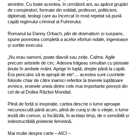
amintire. Cu toate acestea, în următorii ani, au apărut grupări
de conspiratori, formate din soldați, profesori, politicieni,
diplomați, teologi care au încercat în mod repetat să pună
capăt regimului criminal al Fuhrerului.
Romanul lui Danny Orbach, plin de dramatism și suspans,
spune povestea completă a acelor eforturi nobile, ingenioase
și sortite esecului.
„Nu erau oameni, poate diavoli sau zeițe. Calme. Agile
precum artistele de circ. Adesea trăgeau simultan cu pistoale
ținute în ambele mâini. Aprige în luptă, drepte până la capăt.
Era periculos să te apropii de ele“… acestea sunt cuvintele
folosite chiar de către inamici referitor la tinerele luptătoare
evreice, eroinele uneia dintre cele mai importante povești din
cel de-al Doilea Război Mondial.
Plină de forță și inspirație, cartea descrie o lume aproape
necunoscută până acum, plină de curaj și de o vitejie, o lume
ieșită din comun, și încălzită, în același timp, de o sensibilă și
indestructibilă prietenie feminină.
Mai multe despre carte – AICI –