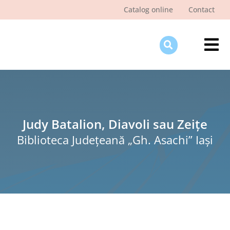
Skip
Catalog online
Contact
to
content
Tog
Nav
Des
Pagi
Şti
Judy Batalion, Diavoli sau Zeițe
Biblioteca Judeţeană „Gh. Asachi” Iaşi
Pro
Int