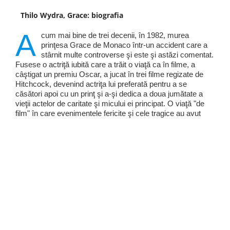
Thilo Wydra, Grace: biografia
A
cum mai bine de trei decenii, în 1982, murea
prinţesa Grace de Monaco într-un accident care a
stârnit multe controverse şi este şi astăzi comentat.
Fusese o actriţă iubită care a trăit o viaţă ca în filme, a
câştigat un premiu Oscar, a jucat în trei filme regizate de
Hitchcock, devenind actriţa lui preferată pentru a se
căsători apoi cu un prinţ şi a-şi dedica a doua jumătate a
vieţii actelor de caritate şi micului ei principat. O viaţă "de
film" în care evenimentele fericite şi cele tragice au avut