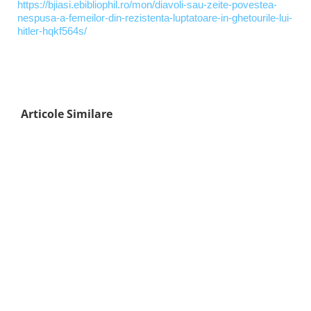
https://bjiasi.ebibliophil.ro/mon/diavoli-sau-zeite-povestea-
nespusa-a-femeilor-din-rezistenta-luptatoare-in-ghetourile-lui-
hitler-hqkf564s/
Articole Similare