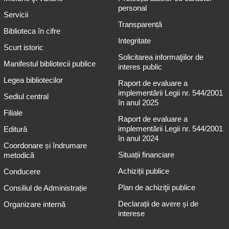
personal
Servicii
Transparență
Biblioteca în cifre
Integritate
Scurt istoric
Solicitarea informaţiilor de
Manifestul bibliotecii publice
interes public
Legea bibliotecilor
Raport de evaluare a
implementării Legii nr. 544/2001
Sediul central
în anul 2025
Filiale
Raport de evaluare a
implementării Legii nr. 544/2001
Editură
în anul 2024
Coordonare și îndrumare
Situații financiare
metodică
Achiziții publice
Conducere
Plan de achiziţii publice
Consiliul de Administrație
Declarații de avere și de
Organizare internă
interese