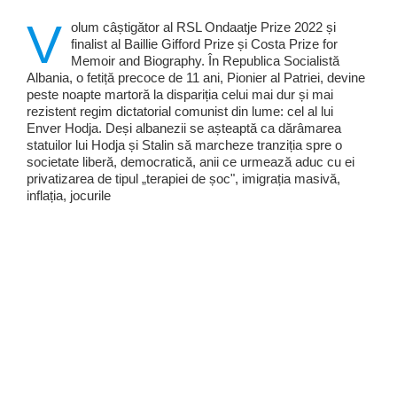
V
olum câștigător al RSL Ondaatje Prize 2022 și
finalist al Baillie Gifford Prize și Costa Prize for
Memoir and Biography. În Republica Socialistă
Albania, o fetiță precoce de 11 ani, Pionier al Patriei, devine
peste noapte martoră la dispariția celui mai dur și mai
rezistent regim dictatorial comunist din lume: cel al lui
Enver Hodja. Deși albanezii se așteaptă ca dărâmarea
statuilor lui Hodja și Stalin să marcheze tranziția spre o
societate liberă, democratică, anii ce urmează aduc cu ei
privatizarea de tipul „terapiei de șoc", imigrația masivă,
inflația, jocurile