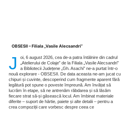
OBSESII – Filiala „Vasile Alecsandri”
J
oi, 6 august 2026, cea de-a patra întâlnire din cadrul
„Atelierului de Colaje” de la Filiala „Vasile Alecsandri”
a Bibliotecii Județene „Gh. Asachi” ne-a purtat într-o
nouă explorare - OBSESII. De data aceasta ne-am jucat cu
chipuri și cuvinte, descoperind cum fragmente aparent fără
legătură pot spune o poveste împreună. Am învățat să
lucrăm în etape, să ne antrenăm răbdarea și să lăsăm
fiecare strat să-și găsească locul. Am îmbinat materiale
diferite – suport de hârtie, paiete și alte detalii – pentru a
crea compoziții care vorbesc despre ceea ce