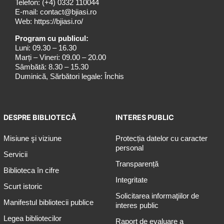
Telefon:
(+4) 0332 110044
E-mail:
contact@bjiasi.ro
Web:
https://bjiasi.ro/
Program cu publicul:
Luni: 09.30 – 16.30
Marți – Vineri: 09.00 – 20.00
Sâmbătă: 8.30 – 15.30
Duminică, Sărbători legale: Închis
DESPRE BIBLIOTECĂ
INTERES PUBLIC
Misiune şi viziune
Protecția datelor cu caracter
personal
Servicii
Transparență
Biblioteca în cifre
Integritate
Scurt istoric
Solicitarea informaţiilor de
Manifestul bibliotecii publice
interes public
Legea bibliotecilor
Raport de evaluare a