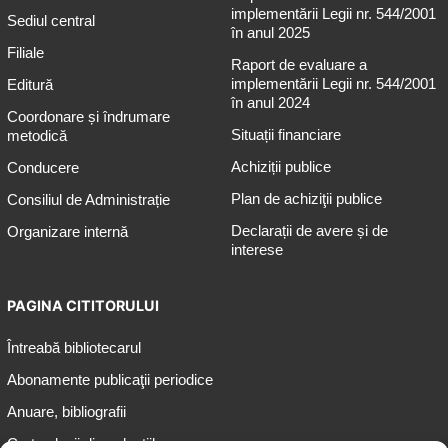
implementării Legii nr. 544/2001
Sediul central
în anul 2025
Filiale
Raport de evaluare a
implementării Legii nr. 544/2001
Editură
în anul 2024
Coordonare și îndrumare
Situații financiare
metodică
Achiziții publice
Conducere
Plan de achiziţii publice
Consiliul de Administrație
Declarații de avere și de
Organizare internă
interese
PAGINA CITITORULUI
Întreabă bibliotecarul
Abonamente publicaţii periodice
Anuare, bibliografii
Cartea lunii din colecțiile