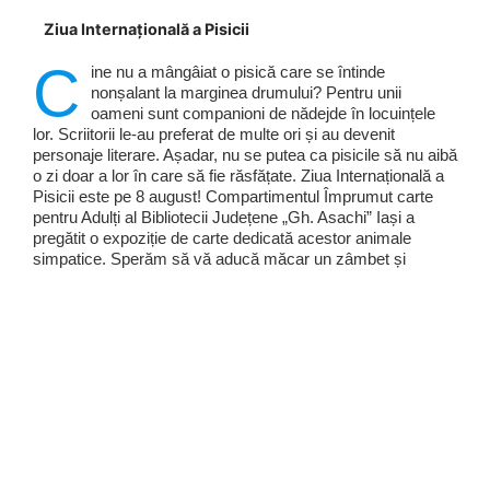
Ziua Internațională a Pisicii
C
ine nu a mângâiat o pisică care se întinde
nonșalant la marginea drumului? Pentru unii
oameni sunt companioni de nădejde în locuințele
lor. Scriitorii le-au preferat de multe ori și au devenit
personaje literare. Așadar, nu se putea ca pisicile să nu aibă
o zi doar a lor în care să fie răsfățate. Ziua Internațională a
Pisicii este pe 8 august! Compartimentul Împrumut carte
pentru Adulți al Bibliotecii Județene „Gh. Asachi” Iași a
pregătit o expoziție de carte dedicată acestor animale
simpatice. Sperăm să vă aducă măcar un zâmbet și