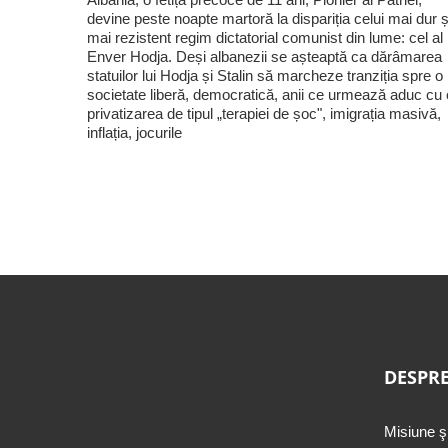
devine peste noapte martoră la dispariția celui mai dur ș
mai rezistent regim dictatorial comunist din lume: cel al 
Enver Hodja. Deși albanezii se așteaptă ca dărâmarea
statuilor lui Hodja și Stalin să marcheze tranziția spre o
societate liberă, democratică, anii ce urmează aduc cu 
privatizarea de tipul „terapiei de șoc", imigrația masivă,
inflația, jocurile
DESPRE
Misiune ş