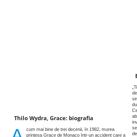
„T
de
si
du
Ce
ab
Thilo Wydra, Grace: biografia
in
A
se
cum mai bine de trei decenii, în 1982, murea
de
prinţesa Grace de Monaco într-un accident care a