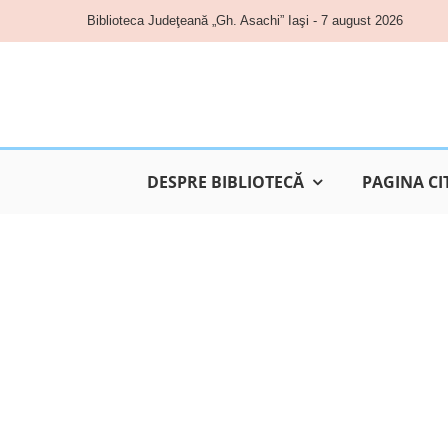
Skip
Biblioteca Judeţeană „Gh. Asachi” Iaşi - 7 august 2026
to
content
DESPRE BIBLIOTECĂ
PAGINA CI