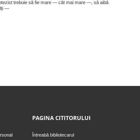
ntezist trebuie să fie mare — cât mai mare —, să aibă
lți —
PAGINA CITITORULUI
ersonal
Întreabă bibliotecarul