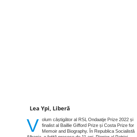
Lea Ypi, Liberă
V
olum câștigător al RSL Ondaatje Prize 2022 și
finalist al Baillie Gifford Prize și Costa Prize for
Memoir and Biography. În Republica Socialistă
Albania, o fetiță precoce de 11 ani, Pionier al Patriei,