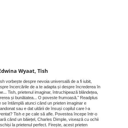
Edwina Wyaat, Tish
ish vorbește despre nevoia universală de a fi iubit,
spre încercările de a te adapta și despre încrederea în
ne... Tish, prietenul imaginar, întruchipează blândețea,
rerea și bunătatea... O poveste frumoasă." Readplus
 se întâmplă atunci când un prieten imaginar e
andonat sau e dat uitării de însuși copilul care l-a
ventat? Tish e pe cale să afle. Povestea începe într-o
ară când un băiețel, Charles Dimple, visează cu ochii
schiși la prietenul perfect. Firește, acest prieten