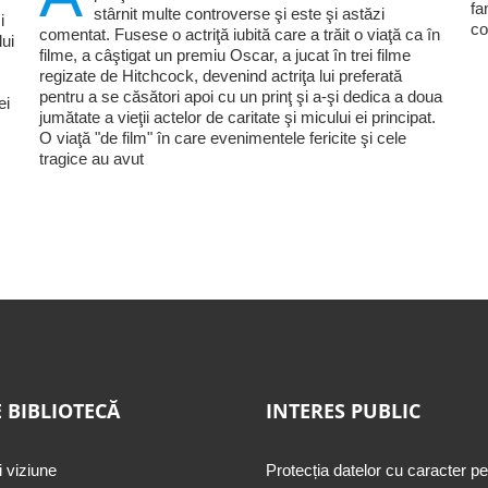
fa
stârnit multe controverse şi este şi astăzi
i
co
comentat. Fusese o actriţă iubită care a trăit o viaţă ca în
lui
filme, a câştigat un premiu Oscar, a jucat în trei filme
regizate de Hitchcock, devenind actriţa lui preferată
pentru a se căsători apoi cu un prinţ şi a-şi dedica a doua
ei
jumătate a vieţii actelor de caritate şi micului ei principat.
O viaţă "de film" în care evenimentele fericite şi cele
tragice au avut
 BIBLIOTECĂ
INTERES PUBLIC
i viziune
Protecția datelor cu caracter p