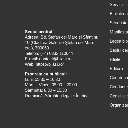
Servicii
Biblioteca
Scurt isto
Sediul central
Manifestul
Adresa: Bd. Ștefan cel Mare și Sfânt nr.
Legea bibl
10 (Clădirea Galeriile Ștefan cel Mare,
etaj), 700063
Sediul cen
Telefon:
(+4) 0332 110044
E-mail:
contact@bjiasi.ro
Filiale
Web:
https://bjiasi.ro/
Editură
Program cu publicul:
Coordona
Luni: 09.30 – 16.30
Marți – Vineri: 09.00 – 20.00
Conduce
Sâmbătă: 8.30 – 15.30
Duminică, Sărbători legale: Închis
Consiliul 
Organizar