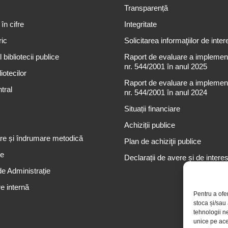
Transparență
 în cifre
Integritate
ric
Solicitarea informaţiilor de inter
 bibliotecii publice
Raport de evaluare a implementă
nr. 544/2001 în anul 2025
iotecilor
Raport de evaluare a implementă
tral
nr. 544/2001 în anul 2024
Situații financiare
Achiziții publice
re și îndrumare metodică
Plan de achiziţii publice
re
Declarații de avere și de intere
de Administrație
e internă
Pentru a ofe
stoca și/sau
tehnologii n
unice pe ace