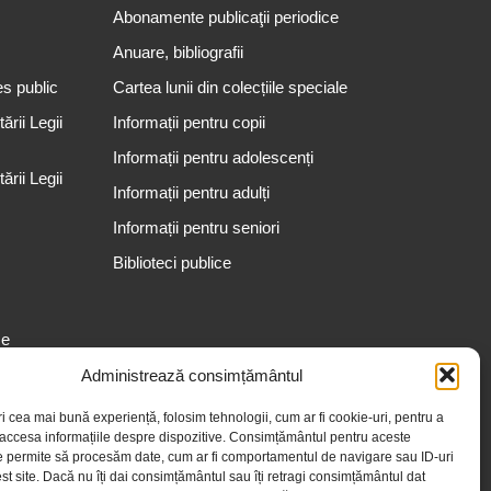
Abonamente publicaţii periodice
Anuare, bibliografii
es public
Cartea lunii din colecțiile speciale
rii Legii
Informații pentru copii
Informații pentru adolescenți
rii Legii
Informații pentru adulți
Informații pentru seniori
Biblioteci publice
se
Administrează consimțământul
ri cea mai bună experiență, folosim tehnologii, cum ar fi cookie-uri, pentru a
 accesa informațiile despre dispozitive. Consimțământul pentru aceste
e permite să procesăm date, cum ar fi comportamentul de navigare sau ID-uri
st site. Dacă nu îți dai consimțământul sau îți retragi consimțământul dat