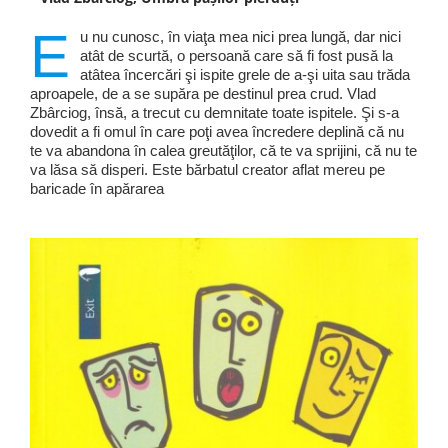
E
u nu cunosc, în viaţa mea nici prea lungă, dar nici
atât de scurtă, o persoană care să fi fost pusă la
atâtea încercări şi ispite grele de a-şi uita sau trăda
aproapele, de a se supăra pe destinul prea crud. Vlad
Zbârciog, însă, a trecut cu demnitate toate ispitele. Şi s-a
dovedit a fi omul în care poţi avea încredere deplină că nu
te va abandona în calea greutăţilor, că te va sprijini, că nu te
va lăsa să disperi. Este bărbatul creator aflat mereu pe
baricade în apărarea