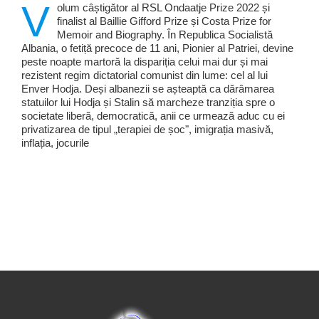
V
olum câștigător al RSL Ondaatje Prize 2022 și
finalist al Baillie Gifford Prize și Costa Prize for
Memoir and Biography. În Republica Socialistă
Albania, o fetiță precoce de 11 ani, Pionier al Patriei, devine
peste noapte martoră la dispariția celui mai dur și mai
rezistent regim dictatorial comunist din lume: cel al lui
Enver Hodja. Deși albanezii se așteaptă ca dărâmarea
statuilor lui Hodja și Stalin să marcheze tranziția spre o
societate liberă, democratică, anii ce urmează aduc cu ei
privatizarea de tipul „terapiei de șoc", imigrația masivă,
inflația, jocurile