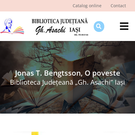
Skip
Catalog online
Contact
to
content
Tog
Nav
Despre bibliotecă
Pagina cititorului
Ştiri şi evenimente
Jonas T. Bengtsson, O poveste
Biblioteca Judeţeană „Gh. Asachi” Iaşi
Programe şi proiecte
Interes public