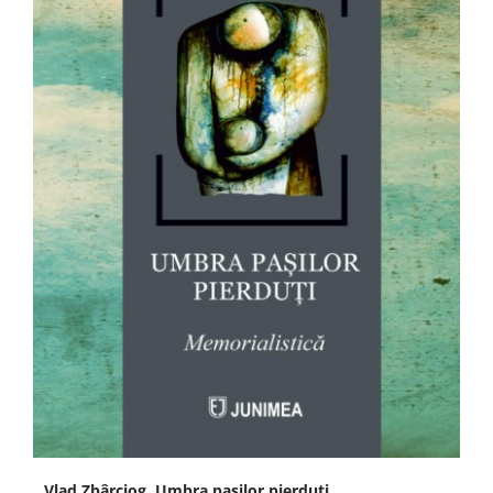
Vlad Zbârciog, Umbra pașilor pierduți