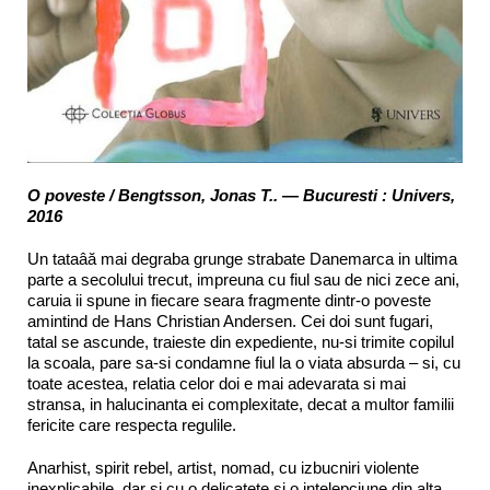
O poveste / Bengtsson, Jonas T.. — Bucuresti : Univers,
2016
Un tataâă mai degraba grunge strabate Danemarca in ultima
parte a secolului trecut, impreuna cu fiul sau de nici zece ani,
caruia ii spune in fiecare seara fragmente dintr-o poveste
amintind de Hans Christian Andersen. Cei doi sunt fugari,
tatal se ascunde, traieste din expediente, nu-si trimite copilul
la scoala, pare sa-si condamne fiul la o viata absurda – si, cu
toate acestea, relatia celor doi e mai adevarata si mai
stransa, in halucinanta ei complexitate, decat a multor familii
fericite care respecta regulile.
Anarhist, spirit rebel, artist, nomad, cu izbucniri violente
inexplicabile, dar si cu o delicatete si o intelepciune din alta