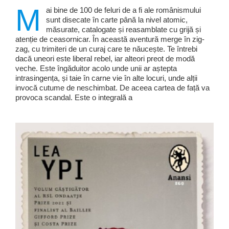
M
ai bine de 100 de feluri de a fi ale românismului
sunt disecate în carte până la nivel atomic,
măsurate, catalogate și reasamblate cu grijă și
atenție de ceasornicar. În această aventură merge în zig-
zag, cu trimiteri de un curaj care te năucește. Te întrebi
dacă uneori este liberal rebel, iar alteori preot de modă
veche. Este îngăduitor acolo unde unii ar aștepta
intrasingența, și taie în carne vie în alte locuri, unde alții
invocă cutume de neschimbat. De aceea cartea de față va
provoca scandal. Este o integrală a