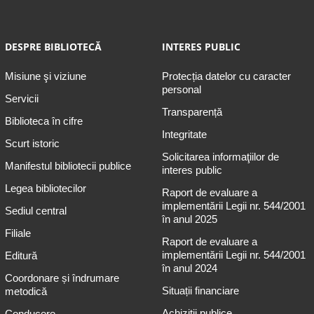
DESPRE BIBLIOTECĂ
INTERES PUBLIC
Misiune şi viziune
Protecția datelor cu caracter
personal
Servicii
Transparență
Biblioteca în cifre
Integritate
Scurt istoric
Solicitarea informaţiilor de
Manifestul bibliotecii publice
interes public
Legea bibliotecilor
Raport de evaluare a
implementării Legii nr. 544/2001
Sediul central
în anul 2025
Filiale
Raport de evaluare a
implementării Legii nr. 544/2001
Editură
în anul 2024
Coordonare și îndrumare
Situații financiare
metodică
Achiziții publice
Conducere