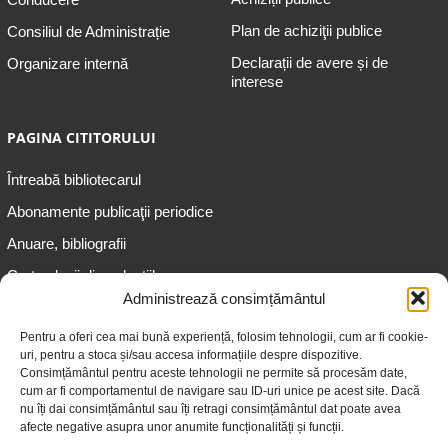
Plan de achiziţii publice
Consiliul de Administrație
Declarații de avere și de
Organizare internă
interese
PAGINA CITITORULUI
Întreabă bibliotecarul
Abonamente publicaţii periodice
Anuare, bibliografii
Cartea lunii din colecțiile
speciale
Administrează consimțământul
Informații pentru copii
Pentru a oferi cea mai bună experiență, folosim tehnologii, cum ar fi cookie-
uri, pentru a stoca și/sau accesa informațiile despre dispozitive.
Informații pentru adolescenți
Consimțământul pentru aceste tehnologii ne permite să procesăm date,
Informații pentru adulți
cum ar fi comportamentul de navigare sau ID-uri unice pe acest site. Dacă
nu îți dai consimțământul sau îți retragi consimțământul dat poate avea
Informații pentru seniori
afecte negative asupra unor anumite funcționalități și funcții.