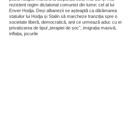
rezistent regim dictatorial comunist din lume: cel al lui
Enver Hodja. Deși albanezii se așteaptă ca dărâmarea
statuilor lui Hodja și Stalin să marcheze tranziția spre o
societate liberă, democratică, anii ce urmează aduc cu ei
privatizarea de tipul „terapiei de șoc", imigrația masivă,
inflația, jocurile