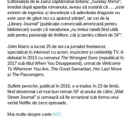
Editorialiștii de la ziarul săptămânal britanic „Sunday Mirror”,
imediat după apariția romanului, aveau să susțină că … „este
extrem de ingenios și dovedește că adevărata dragoste nu
este ușor de găsit nici cu ajutorul știinţei”, iar cei de la
„Library Journal” (publicație comercială americană pentru
bibliotecari) susțin că narațiunea „nu trebui ratată fiind utilă
atât pentru pasionaţii de thrillere, cât și pentru cititorii de SF”.
John Marrs a lucrat 25 de ani ca jurnalist freelancer,
specializat în interviuri cu actori, muzicieni și celebrităţi TV. A
debutat în 2013 cu romanul
The Wronged Sons
(republicat în
2017 sub titlul When You Disappeared), urmat de
Welcome
To Wherever You Are
,
The Good Samaritan
,
Her Last Move
și The Passengers.
Suflete pereche
, publicat în 2016, s-a tradus în 23 de limbi,
fiind desemnat cel mai bun roman SF al anului de către „Wall
Street Journal” și urmează să fie ecranizat sub forma unui
serial Netflix de zece episoade.
Mai multe despre carte
AICI.