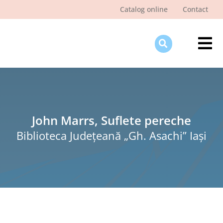
Skip
Catalog online
Contact
to
content
Tog
Nav
Des
Pagi
Şti
John Marrs, Suflete pereche
Biblioteca Judeţeană „Gh. Asachi” Iaşi
Pro
Int