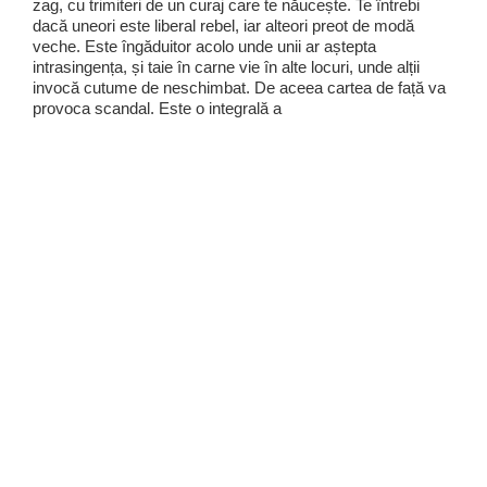
zag, cu trimiteri de un curaj care te năucește. Te întrebi
dacă uneori este liberal rebel, iar alteori preot de modă
veche. Este îngăduitor acolo unde unii ar aștepta
intrasingența, și taie în carne vie în alte locuri, unde alții
invocă cutume de neschimbat. De aceea cartea de față va
provoca scandal. Este o integrală a