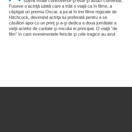
stârnit multe controverse şi este şi astăzi comentat.
Fusese o actriţă iubită care a trăit o viaţă ca în filme, a
câştigat un premiu Oscar, a jucat în trei filme regizate de
Hitchcock, devenind actriţa lui preferată pentru a se
căsători apoi cu un prinţ şi a-şi dedica a doua jumătate a
vieţii actelor de caritate şi micului ei principat. O viaţă "de
film" în care evenimentele fericite şi cele tragice au avut