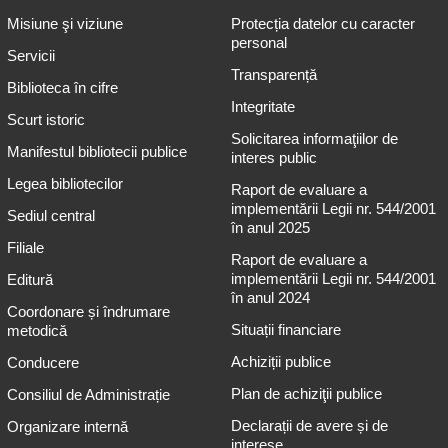
Misiune şi viziune
Protecția datelor cu caracter
personal
Servicii
Transparență
Biblioteca în cifre
Integritate
Scurt istoric
Solicitarea informaţiilor de
Manifestul bibliotecii publice
interes public
Legea bibliotecilor
Raport de evaluare a
implementării Legii nr. 544/2001
Sediul central
în anul 2025
Filiale
Raport de evaluare a
implementării Legii nr. 544/2001
Editură
în anul 2024
Coordonare și îndrumare
Situații financiare
metodică
Achiziții publice
Conducere
Plan de achiziţii publice
Consiliul de Administrație
Declarații de avere și de
Organizare internă
interese