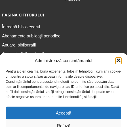
PAGINA CITITORULUI
Întreabă bibliotecarul
Abonamente publicaţii periodice
Anuare, bibliografii
Cartea lunii din colecțiile
speciale
Administrează consimțământul
Informații pentru copii
Pentru a oferi cea mai bună experiență, folosim tehnologii, cum ar fi cookie-
uri, pentru a stoca și/sau accesa informațiile despre dispozitive.
Informații pentru adolescenți
Consimțământul pentru aceste tehnologii ne permite să procesăm date,
Informații pentru adulți
cum ar fi comportamentul de navigare sau ID-uri unice pe acest site. Dacă
nu îți dai consimțământul sau îți retragi consimțământul dat poate avea
Informații pentru seniori
afecte negative asupra unor anumite funcționalități și funcții.
Biblioteci publice
Acceptă
Refuză