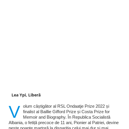
Lea Ypi, Liberă
V
olum câștigător al RSL Ondaatje Prize 2022 și
finalist al Baillie Gifford Prize și Costa Prize for
Memoir and Biography. În Republica Socialistă
Albania, o fetiță precoce de 11 ani, Pionier al Patriei, devine
peste noapte martoră la dispariția celui mai dur și mai