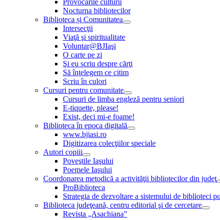
Provocările culturii
Nocturna bibliotecilor
Biblioteca și Comunitatea
Intersecţii
Viaţă şi spiritualitate
Voluntar@BJIaşi
O carte pe zi
Şi eu scriu despre cărţi
Să înţelegem ce citim
Scriu în culori
Cursuri pentru comunitate
Cursuri de limba engleză pentru seniori
E-tiquette, please!
Exist, deci mi-e foame!
Biblioteca în epoca digitală
www.bjiasi.ro
Digitizarea colecţiilor speciale
Autori copiii
Poveştile Iaşului
Poemele Iaşului
Coordonarea metodică a activităţii bibliotecilor din judeţ
ProBiblioteca
Strategia de dezvoltare a sistemului de biblioteci pu
Biblioteca judeţeană, centru editorial şi de cercetare
Revista „Asachiana”