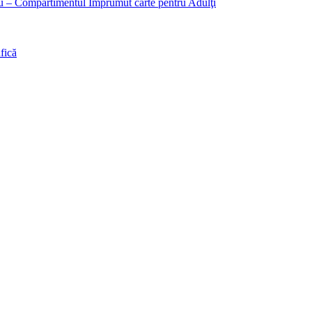
liu – Compartimentul Împrumut carte pentru Adulţi
fică