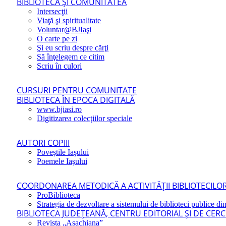
BIBLIOTECA ŞI COMUNITATEA
Intersecţii
Viaţă şi spiritualitate
Voluntar@BJIaşi
O carte pe zi
Şi eu scriu despre cărţi
Să înţelegem ce citim
Scriu în culori
CURSURI PENTRU COMUNITATE
BIBLIOTECA ÎN EPOCA DIGITALĂ
www.bjiasi.ro
Digitizarea colecţiilor speciale
AUTORI COPIII
Poveştile Iaşului
Poemele Iaşului
COORDONAREA METODICĂ A ACTIVITĂŢII BIBLIOTECILOR
ProBiblioteca
Strategia de dezvoltare a sistemului de biblioteci publice din
BIBLIOTECA JUDEŢEANĂ, CENTRU EDITORIAL ŞI DE CER
Revista „Asachiana”