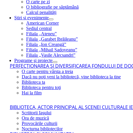
O carte pe zi
O bibliografie pe săptămână
Calcul penalități
Ştiri şi evenimente
American Corner
Sediul central
Filiala „Ateneu”
Filiala „Garabet Ibrăileanu”
Filiala „Ion Creangă”
Filiala „Mihail Sadoveanu”
Filiala „Vasile Alecsandri”
Programe şi proiecte
PERFECŢIONAREA ŞI DIVERSIFICAREA FONDULUI DE DOC
O carte pentru vârsta a treia
Dacă nu poţi veni la bibliotecă, vine biblioteca la tine
Biblioteca ta
Biblioteca pentru toţi
Hai la film
BIBLIOTECA, ACTOR PRINCIPAL AL SCENEI CULTURALE I
Scriitorii Iaşului
Ora de muzică
Provocările culturii
Nocturna bibliotecilor