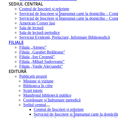
SEDIUL CENTRAL
Centrul de înscrieri și referințe
Serviciul de Inscriere şi Împrumut carte la domiciliu – Com
Serviciul de Inscriere şi Împrumut carte la domiciliu – Co
American Corner Iaşi
Sala de lectură
Sala de lectură periodice
Serviciul Evidenţă, Prelucrare, Informare Bibliografică
FILIALE
Filiala „Ateneu”
Filiala „Garabet Ibrăileanu”
Filiala „Ion Creangă”
Filiala „Mihail Sadoveanu”
Filiala „Vasile Alecsandri”
EDITURĂ
Publicații proprii
Misiune şi viziune
Biblioteca în cifre
Scurt istoric
Manifestul bibliotecii publice
Coordonare și îndrumare metodică
Sediul central
Centrul de înscrieri și referințe
Serviciul de Inscriere şi Împrumut carte la domici