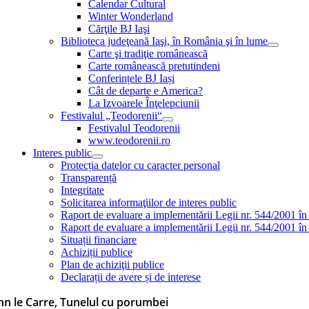
Calendar Cultural
Winter Wonderland
Cărţile BJ Iaşi
Biblioteca judeţeană Iaşi, în România şi în lume
Carte şi tradiţie românească
Carte românească pretutindeni
Conferințele BJ Iași
Cât de departe e America?
La Izvoarele Înţelepciunii
Festivalul „Teodorenii“
Festivalul Teodorenii
www.teodorenii.ro
Interes public
Protecția datelor cu caracter personal
Transparență
Integritate
Solicitarea informaţiilor de interes public
Raport de evaluare a implementării Legii nr. 544/2001 în
Raport de evaluare a implementării Legii nr. 544/2001 în
Situații financiare
Achiziții publice
Plan de achiziţii publice
Declarații de avere și de interese
hn le Carre, Tunelul cu porumbei