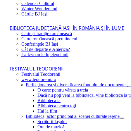
Calendar Cultural
Winter Wonderland
Cărţile BJ Iaşi
BIBLIOTECA JUDEŢEANĂ IAŞI, ÎN ROMÂNIA ŞI ÎN LUME
Carte şi tradiţie românească
Carte românească pretutindeni
Conferințele BJ Iași
Cât de departe e America?
La Izvoarele Înţelepciunii
FESTIVALUL TEODORENII
Festivalul Teodorenii
www.teodorenii.ro
Perfecţionarea şi diversificarea fondului de documente şi a
O carte pentru vârsta a treia
Dacă nu poţi veni la bibliotecă, vine biblioteca la t
Biblioteca ta
Biblioteca pentru toţi
Hai la film
Biblioteca, actor principal al scenei culturale ieşene
Scriitorii Iaşului
Ora de muzică