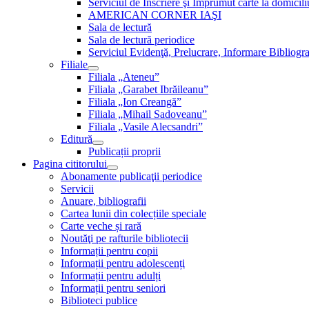
Serviciul de Inscriere şi Împrumut carte la domici
AMERICAN CORNER IAŞI
Sala de lectură
Sala de lectură periodice
Serviciul Evidenţă, Prelucrare, Informare Bibliogra
Filiale
Filiala „Ateneu”
Filiala „Garabet Ibrăileanu”
Filiala „Ion Creangă”
Filiala „Mihail Sadoveanu”
Filiala „Vasile Alecsandri”
Editură
Publicații proprii
Pagina cititorului
Abonamente publicaţii periodice
Servicii
Anuare, bibliografii
Cartea lunii din colecțiile speciale
Carte veche și rară
Noutăţi pe rafturile bibliotecii
Informații pentru copii
Informații pentru adolescenți
Informații pentru adulți
Informații pentru seniori
Biblioteci publice