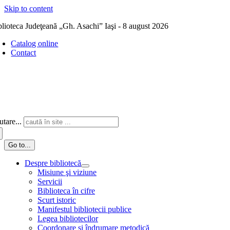
Skip to content
blioteca Judeţeană „Gh. Asachi” Iaşi - 8 august 2026
Catalog online
Contact
tare...
Go to...
Despre bibliotecă
Misiune şi viziune
Servicii
Biblioteca în cifre
Scurt istoric
Manifestul bibliotecii publice
Legea bibliotecilor
Coordonare și îndrumare metodică