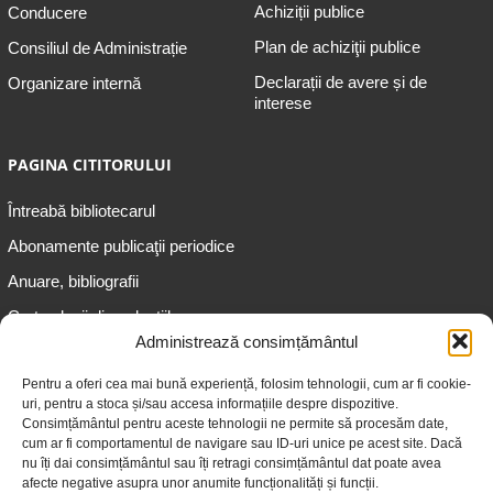
Achiziții publice
Conducere
Plan de achiziţii publice
Consiliul de Administrație
Declarații de avere și de
Organizare internă
interese
PAGINA CITITORULUI
Întreabă bibliotecarul
Abonamente publicaţii periodice
Anuare, bibliografii
Cartea lunii din colecțiile
speciale
Administrează consimțământul
Informații pentru copii
Pentru a oferi cea mai bună experiență, folosim tehnologii, cum ar fi cookie-
uri, pentru a stoca și/sau accesa informațiile despre dispozitive.
Informații pentru adolescenți
Consimțământul pentru aceste tehnologii ne permite să procesăm date,
Informații pentru adulți
cum ar fi comportamentul de navigare sau ID-uri unice pe acest site. Dacă
nu îți dai consimțământul sau îți retragi consimțământul dat poate avea
Informații pentru seniori
afecte negative asupra unor anumite funcționalități și funcții.