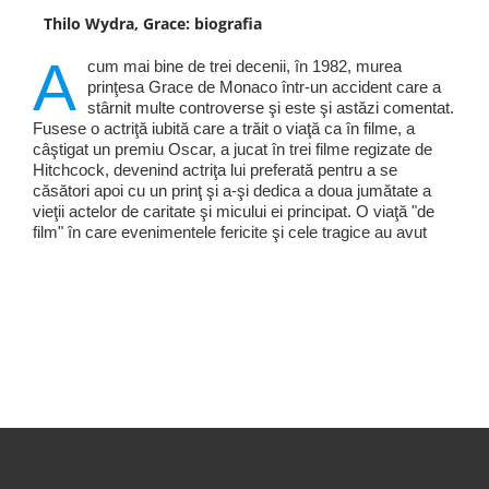
Thilo Wydra, Grace: biografia
A
cum mai bine de trei decenii, în 1982, murea
prinţesa Grace de Monaco într-un accident care a
stârnit multe controverse şi este şi astăzi comentat.
Fusese o actriţă iubită care a trăit o viaţă ca în filme, a
câştigat un premiu Oscar, a jucat în trei filme regizate de
Hitchcock, devenind actriţa lui preferată pentru a se
căsători apoi cu un prinţ şi a-şi dedica a doua jumătate a
vieţii actelor de caritate şi micului ei principat. O viaţă "de
film" în care evenimentele fericite şi cele tragice au avut