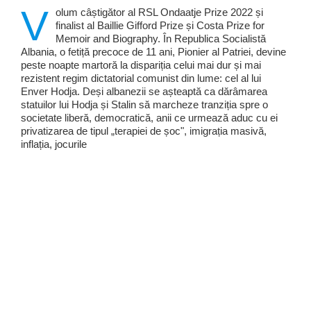
V
olum câștigător al RSL Ondaatje Prize 2022 și
finalist al Baillie Gifford Prize și Costa Prize for
Memoir and Biography. În Republica Socialistă
Albania, o fetiță precoce de 11 ani, Pionier al Patriei, devine
peste noapte martoră la dispariția celui mai dur și mai
rezistent regim dictatorial comunist din lume: cel al lui
Enver Hodja. Deși albanezii se așteaptă ca dărâmarea
statuilor lui Hodja și Stalin să marcheze tranziția spre o
societate liberă, democratică, anii ce urmează aduc cu ei
privatizarea de tipul „terapiei de șoc", imigrația masivă,
inflația, jocurile