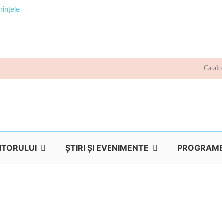
rințele
Catalo
TITORULUI
ŞTIRI ŞI EVENIMENTE
PROGRAME 