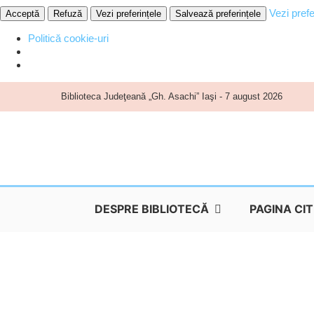
Vezi prefe
Acceptă
Refuză
Vezi preferințele
Salvează preferințele
Politică cookie-uri
Skip
Biblioteca Judeţeană „Gh. Asachi” Iaşi - 7 august 2026
to
content
DESPRE BIBLIOTECĂ
PAGINA CI