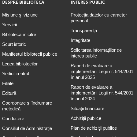
DESPRE BIBLIOTECĂ
INTERES PUBLIC
Misiune şi viziune
Protecția datelor cu caracter
personal
Servicii
Transparență
Biblioteca în cifre
Integritate
Scurt istoric
Solicitarea informaţiilor de
Manifestul bibliotecii publice
interes public
Legea bibliotecilor
Raport de evaluare a
implementării Legii nr. 544/2001
Sediul central
în anul 2025
Filiale
Raport de evaluare a
implementării Legii nr. 544/2001
Editură
în anul 2024
Coordonare și îndrumare
Situații financiare
metodică
Achiziții publice
Conducere
Plan de achiziţii publice
Consiliul de Administrație