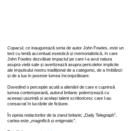
Copacul
, ce inaugurează seria de autor John Fowles, este un
text cu tentă accentuat eseistică și memorialistică, în care
John Fowles dezvăluie impactul pe care l-a avut natura
asupra vieții sale și avertizează asupra pericolelor implicite
ale impulsului nostru tradițional de a categorisi, de a îmblânzi
și de a lua în posesie lumea înconjurătoare.
Dovedind o percepție acută a alienării de care e cuprinsă
lumea contemporană, autorul britanic polemizează cu
aceeași ușurință și același talent scriitoricesc care l-au
consacrat în lucrările de ficțiune.
În opinia redactorilor de la ziarul britanic „Daily Telegraph”,
cartea este „magnifică și enigmatic”.