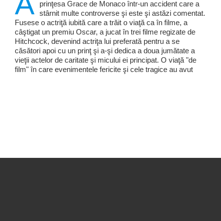
A
prinţesa Grace de Monaco într-un accident care a
stârnit multe controverse şi este şi astăzi comentat.
Fusese o actriţă iubită care a trăit o viaţă ca în filme, a
câştigat un premiu Oscar, a jucat în trei filme regizate de
Hitchcock, devenind actriţa lui preferată pentru a se
căsători apoi cu un prinţ şi a-şi dedica a doua jumătate a
vieţii actelor de caritate şi micului ei principat. O viaţă "de
film" în care evenimentele fericite şi cele tragice au avut