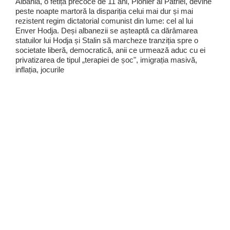
Albania, o fetiță precoce de 11 ani, Pionier al Patriei, devine
peste noapte martoră la dispariția celui mai dur și mai
rezistent regim dictatorial comunist din lume: cel al lui
Enver Hodja. Deși albanezii se așteaptă ca dărâmarea
statuilor lui Hodja și Stalin să marcheze tranziția spre o
societate liberă, democratică, anii ce urmează aduc cu ei
privatizarea de tipul „terapiei de șoc", imigrația masivă,
inflația, jocurile