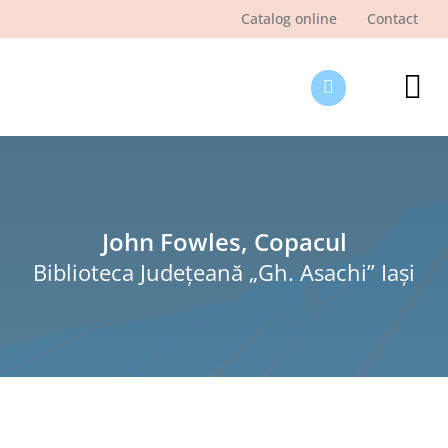
Skip
Catalog online
Contact
to
content
Tog
Nav
Des
Pagi
Şti
John Fowles, Copacul
Biblioteca Judeţeană „Gh. Asachi” Iaşi
Pro
Int