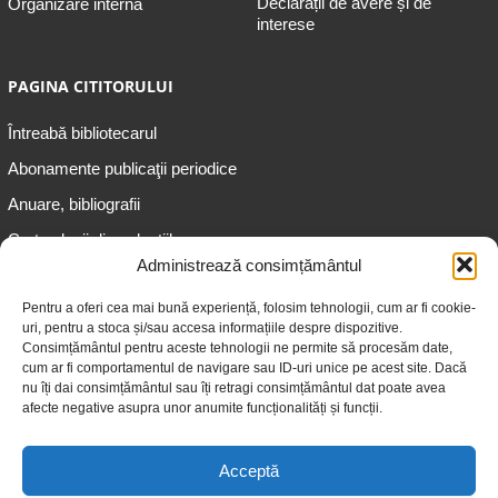
Declarații de avere și de
Organizare internă
interese
PAGINA CITITORULUI
Întreabă bibliotecarul
Abonamente publicaţii periodice
Anuare, bibliografii
Cartea lunii din colecțiile
speciale
Administrează consimțământul
Informații pentru copii
Pentru a oferi cea mai bună experiență, folosim tehnologii, cum ar fi cookie-
uri, pentru a stoca și/sau accesa informațiile despre dispozitive.
Informații pentru adolescenți
Consimțământul pentru aceste tehnologii ne permite să procesăm date,
Informații pentru adulți
cum ar fi comportamentul de navigare sau ID-uri unice pe acest site. Dacă
nu îți dai consimțământul sau îți retragi consimțământul dat poate avea
Informații pentru seniori
afecte negative asupra unor anumite funcționalități și funcții.
Biblioteci publice
Acceptă