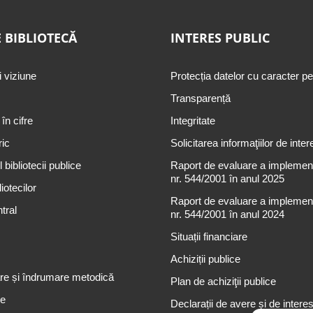
 BIBLIOTECĂ
INTERES PUBLIC
i viziune
Protecția datelor cu caracter p
Transparență
 în cifre
Integritate
ric
Solicitarea informaţiilor de inter
 bibliotecii publice
Raport de evaluare a implementă
nr. 544/2001 în anul 2025
iotecilor
Raport de evaluare a implementă
tral
nr. 544/2001 în anul 2024
Situații financiare
Achiziții publice
re și îndrumare metodică
Plan de achiziţii publice
re
Declarații de avere și de intere