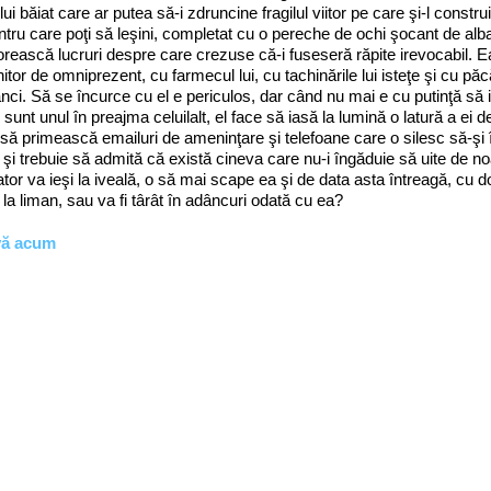
lui băiat care ar putea să-i zdruncine fragilul viitor pe care şi-l con
entru care poţi să leşini, completat cu o pereche de ochi şocant de alba
orească lucruri despre care crezuse că-i fuseseră răpite irevocabil. E
itor de omniprezent, cu farmecul lui, cu tachinările lui isteţe şi cu p
ci. Să se încurce cu el e periculos, dar când nu mai e cu putinţă să 
i sunt unul în preajma celuilalt, el face să iasă la lumină o latură a 
să primească emailuri de ameninţare şi telefoane care o silesc să-şi î
 şi trebuie să admită că există cineva care nu-i îngăduie să uite de 
tor va ieşi la iveală, o să mai scape ea şi de data asta întreagă, cu d
 la liman, sau va fi târât în adâncuri odată cu ea?
vă acum