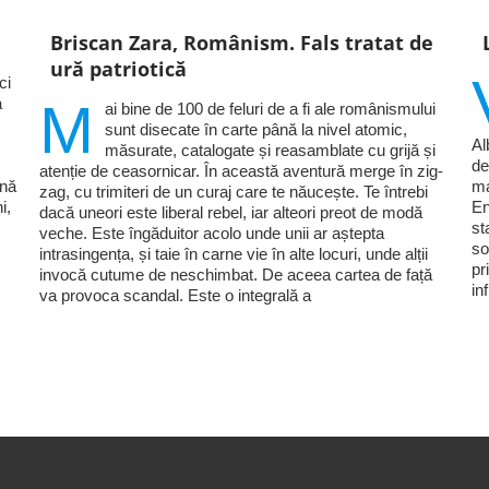
Briscan Zara, Românism. Fals tratat de
ură patriotică
ci
a
M
ai bine de 100 de feluri de a fi ale românismului
sunt disecate în carte până la nivel atomic,
Al
măsurate, catalogate și reasamblate cu grijă și
de
atenție de ceasornicar. În această aventură merge în zig-
ină
ma
zag, cu trimiteri de un curaj care te năucește. Te întrebi
i,
En
dacă uneori este liberal rebel, iar alteori preot de modă
st
veche. Este îngăduitor acolo unde unii ar aștepta
so
intrasingența, și taie în carne vie în alte locuri, unde alții
pr
invocă cutume de neschimbat. De aceea cartea de față
in
va provoca scandal. Este o integrală a