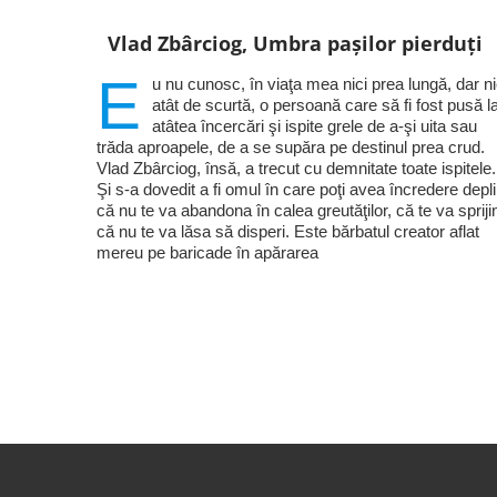
Vlad Zbârciog, Umbra pașilor pierduți
E
u nu cunosc, în viaţa mea nici prea lungă, dar ni
atât de scurtă, o persoană care să fi fost pusă l
atâtea încercări şi ispite grele de a-şi uita sau
trăda aproapele, de a se supăra pe destinul prea crud.
Vlad Zbârciog, însă, a trecut cu demnitate toate ispitele.
Şi s-a dovedit a fi omul în care poţi avea încredere depl
că nu te va abandona în calea greutăţilor, că te va sprijin
că nu te va lăsa să disperi. Este bărbatul creator aflat
mereu pe baricade în apărarea