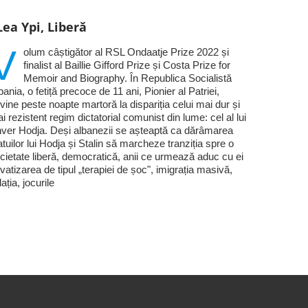
Lea Ypi, Liberă
V
olum câștigător al RSL Ondaatje Prize 2022 și
finalist al Baillie Gifford Prize și Costa Prize for
Memoir and Biography. În Republica Socialistă
bania, o fetiță precoce de 11 ani, Pionier al Patriei,
vine peste noapte martoră la dispariția celui mai dur și
i rezistent regim dictatorial comunist din lume: cel al lui
ver Hodja. Deși albanezii se așteaptă ca dărâmarea
atuilor lui Hodja și Stalin să marcheze tranziția spre o
cietate liberă, democratică, anii ce urmează aduc cu ei
ivatizarea de tipul „terapiei de șoc", imigrația masivă,
flația, jocurile