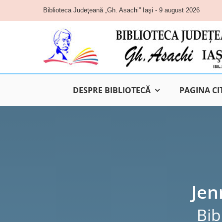
Skip
Biblioteca Judeţeană „Gh. Asachi” Iaşi - 9 august 2026
to
content
DESPRE BIBLIOTECĂ
PAGINA CI
Jen
Bib