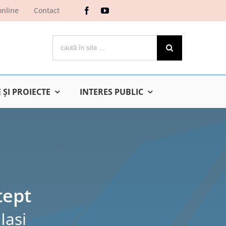
online
Contact
Cautare...
ŞI PROIECTE
INTERES PUBLIC
tept
Iaşi