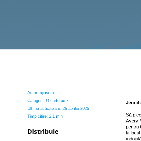
Autor:
bjiasi.ro
Categorii:
O carte pe zi
Jennif
Ultima actualizare: 26 aprilie 2025
Să plec
Timp citire: 2,1 min
Avery M
pentru 
Distribuie
la locu
îndoial