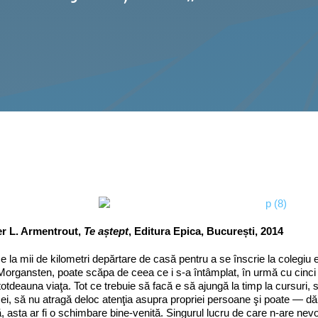
er L. Armentrout,
Te aștept
, Editura Epica, București, 2014
e la mii de kilometri depărtare de casă pentru a se înscrie la colegiu
organsten, poate scăpa de ceea ce i s-a întâmplat, în urmă cu cinci 
totdeauna viaţa. Tot ce trebuie să facă e să ajungă la timp la cursuri, 
l ei, să nu atragă deloc atenţia asupra propriei persoane şi poate — d
ă, asta ar fi o schimbare bine-venită. Singurul lucru de care n-are nevo