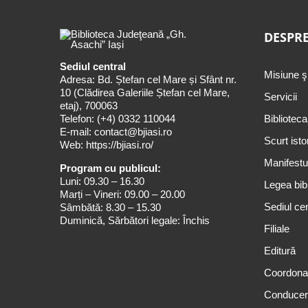
DESPRE
Sediul central
Misiune ş
Adresa: Bd. Ștefan cel Mare și Sfânt nr.
10 (Clădirea Galeriile Ștefan cel Mare,
Servicii
etaj), 700063
Telefon:
(+4) 0332 110044
Biblioteca
E-mail:
contact@bjiasi.ro
Scurt isto
Web:
https://bjiasi.ro/
Manifestul
Program cu publicul:
Luni: 09.30 – 16.30
Legea bibl
Marți – Vineri: 09.00 – 20.00
Sediul cen
Sâmbătă: 8.30 – 15.30
Duminică, Sărbători legale: Închis
Filiale
Editură
Coordona
Conduce