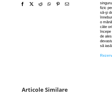
singuru
fizic p
să-şi d
înnebun
o mănân
câte or
începe 
de ales
devasta
să iasă
Rezer
Articole Similare