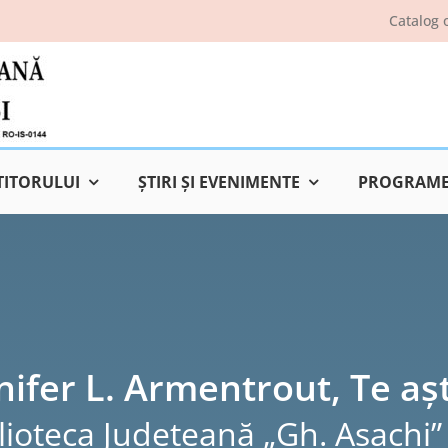
Catalog 
TITORULUI
ŞTIRI ŞI EVENIMENTE
PROGRAME 
nifer L. Armentrout, Te aș
lioteca Judeţeană „Gh. Asachi” 