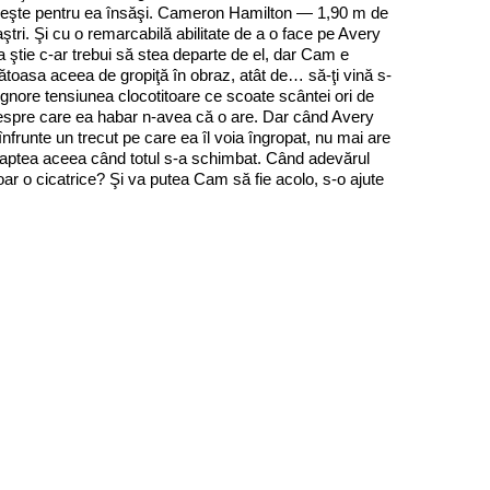
struieşte pentru ea însăşi. Cameron Hamilton — 1,90 m de
ştri. Şi cu o remarcabilă abilitate de a o face pe Avery
a ştie c-ar trebui să stea departe de el, dar Cam e
ăcătoasa aceea de gropiţă în obraz, atât de… să-ţi vină s-
ignore tensiunea clocotitoare ce scoate scântei ori de
ei despre care ea habar n-avea că o are. Dar când Avery
nfrunte un trecut pe care ea îl voia îngropat, nu mai are
noaptea aceea când totul s-a schimbat. Când adevărul
oar o cicatrice? Şi va putea Cam să fie acolo, s-o ajute