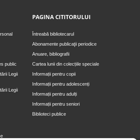
PAGINA CITITORULUI
ersonal
Întreabă bibliotecarul
Abonamente publicaţii periodice
Anuare, bibliografii
es public
Cartea lunii din colecțiile speciale
rii Legii
Informații pentru copii
Informații pentru adolescenți
rii Legii
Informații pentru adulți
Informații pentru seniori
Biblioteci publice
se