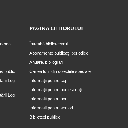
PAGINA CITITORULUI
ersonal
Întreabă bibliotecarul
Abonamente publicaţii periodice
Anuare, bibliografii
es public
Cartea lunii din colecțiile speciale
rii Legii
Informații pentru copii
Informații pentru adolescenți
rii Legii
Informații pentru adulți
Informații pentru seniori
Biblioteci publice