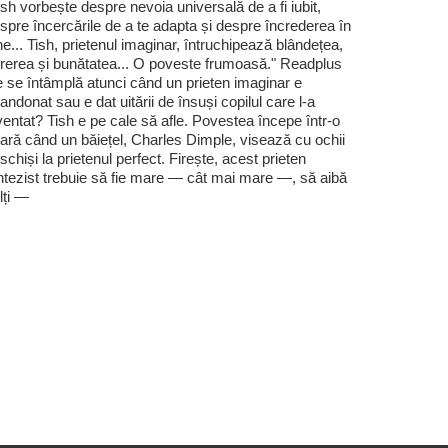
ish vorbește despre nevoia universală de a fi iubit,
spre încercările de a te adapta și despre încrederea în
ne... Tish, prietenul imaginar, întruchipează blândețea,
rerea și bunătatea... O poveste frumoasă." Readplus
 se întâmplă atunci când un prieten imaginar e
andonat sau e dat uitării de însuși copilul care l-a
ventat? Tish e pe cale să afle. Povestea începe într-o
ară când un băiețel, Charles Dimple, visează cu ochii
schiși la prietenul perfect. Firește, acest prieten
ntezist trebuie să fie mare — cât mai mare —, să aibă
lți —