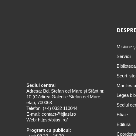
DESPRE
Misiune ş
Servicii
Biblioteca
Scurt isto
Sediul central
Manifestul
Adresa: Bd. Ștefan cel Mare și Sfânt nr.
Legea bibl
10 (Clădirea Galeriile Ștefan cel Mare,
etaj), 700063
Sediul cen
Telefon:
(+4) 0332 110044
E-mail:
contact@bjiasi.ro
Filiale
Web:
https://bjiasi.ro/
Editură
Program cu publicul:
Coordona
Luni: 09.30 – 16.30