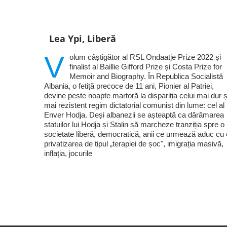
Lea Ypi, Liberă
V
olum câștigător al RSL Ondaatje Prize 2022 și
finalist al Baillie Gifford Prize și Costa Prize for
Memoir and Biography. În Republica Socialistă
Albania, o fetiță precoce de 11 ani, Pionier al Patriei,
devine peste noapte martoră la dispariția celui mai dur ș
mai rezistent regim dictatorial comunist din lume: cel al 
Enver Hodja. Deși albanezii se așteaptă ca dărâmarea
statuilor lui Hodja și Stalin să marcheze tranziția spre o
societate liberă, democratică, anii ce urmează aduc cu 
privatizarea de tipul „terapiei de șoc", imigrația masivă,
inflația, jocurile