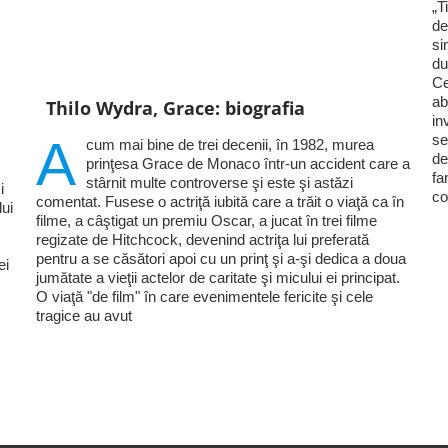
„T
de
si
du
Ce
ab
Thilo Wydra, Grace: biografia
in
A
se
cum mai bine de trei decenii, în 1982, murea
de
prinţesa Grace de Monaco într-un accident care a
fa
stârnit multe controverse şi este şi astăzi
i
co
comentat. Fusese o actriţă iubită care a trăit o viaţă ca în
lui
filme, a câştigat un premiu Oscar, a jucat în trei filme
regizate de Hitchcock, devenind actriţa lui preferată
pentru a se căsători apoi cu un prinţ şi a-şi dedica a doua
ei
jumătate a vieţii actelor de caritate şi micului ei principat.
O viaţă "de film" în care evenimentele fericite şi cele
tragice au avut