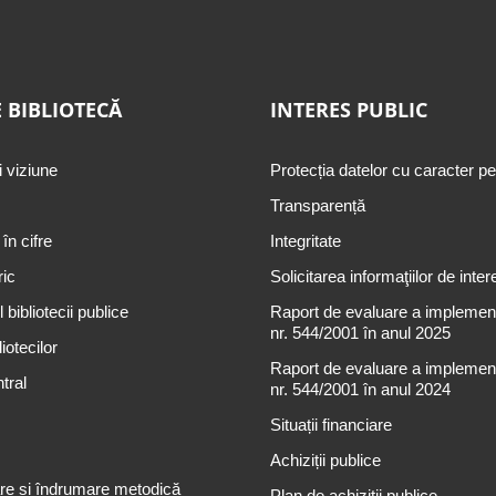
 BIBLIOTECĂ
INTERES PUBLIC
i viziune
Protecția datelor cu caracter p
Transparență
 în cifre
Integritate
ric
Solicitarea informaţiilor de inter
 bibliotecii publice
Raport de evaluare a implementă
nr. 544/2001 în anul 2025
iotecilor
Raport de evaluare a implementă
tral
nr. 544/2001 în anul 2024
Situații financiare
Achiziții publice
re și îndrumare metodică
Plan de achiziţii publice