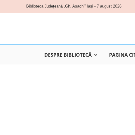
Skip
Biblioteca Judeţeană „Gh. Asachi” Iaşi - 7 august 2026
to
content
DESPRE BIBLIOTECĂ
PAGINA CI