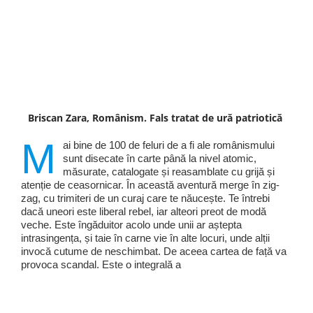
Briscan Zara, Românism. Fals tratat de ură patriotică
M
ai bine de 100 de feluri de a fi ale românismului
sunt disecate în carte până la nivel atomic,
măsurate, catalogate și reasamblate cu grijă și
atenție de ceasornicar. În această aventură merge în zig-
zag, cu trimiteri de un curaj care te năucește. Te întrebi
dacă uneori este liberal rebel, iar alteori preot de modă
veche. Este îngăduitor acolo unde unii ar aștepta
intrasingența, și taie în carne vie în alte locuri, unde alții
invocă cutume de neschimbat. De aceea cartea de față va
provoca scandal. Este o integrală a