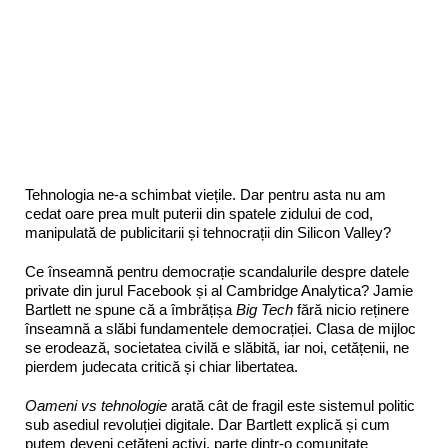
Tehnologia ne-a schimbat viețile. Dar pentru asta nu am
cedat oare prea mult puterii din spatele zidului de cod,
manipulată de publicitarii și tehnocrații din Silicon Valley?
Ce înseamnă pentru democrație scandalurile despre datele
private din jurul Facebook și al Cambridge Analytica? Jamie
Bartlett ne spune că a îmbrățișa
Big Tech
fără nicio reținere
înseamnă a slăbi fundamentele democrației. Clasa de mijloc
se erodează, societatea civilă e slăbită, iar noi, cetățenii, ne
pierdem judecata critică și chiar libertatea.
Oameni vs tehnologie
arată cât de fragil este sistemul politic
sub asediul revoluției digitale. Dar Bartlett explică și cum
putem deveni cetățeni activi, parte dintr-o comunitate