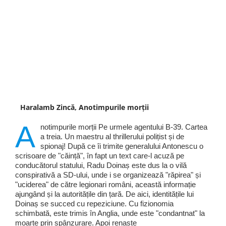
Haralamb Zincă, Anotimpurile morții
A
notimpurile morții Pe urmele agentului B-39. Cartea
a treia. Un maestru al thrillerului polițist și de
spionaj! După ce îi trimite generalului Antonescu o
scrisoare de "căință", în fapt un text care-l acuză pe
conducătorul statului, Radu Doinaș este dus la o vilă
conspirativă a SD-ului, unde i se organizează "răpirea" și
"uciderea" de către legionari români, această informație
ajungând și la autoritățile din țară. De aici, identitățile lui
Doinaș se succed cu repeziciune. Cu fizionomia
schimbată, este trimis în Anglia, unde este "condantnat" la
moarte prin spânzurare. Apoi renaște