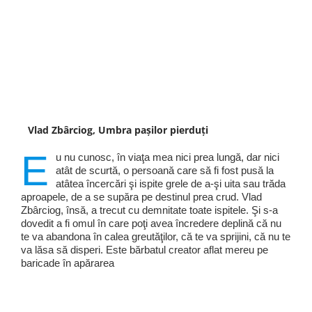
Vlad Zbârciog, Umbra pașilor pierduți
E
u nu cunosc, în viaţa mea nici prea lungă, dar nici
atât de scurtă, o persoană care să fi fost pusă la
atâtea încercări şi ispite grele de a-şi uita sau trăda
aproapele, de a se supăra pe destinul prea crud. Vlad
Zbârciog, însă, a trecut cu demnitate toate ispitele. Şi s-a
dovedit a fi omul în care poţi avea încredere deplină că nu
te va abandona în calea greutăţilor, că te va sprijini, că nu te
va lăsa să disperi. Este bărbatul creator aflat mereu pe
baricade în apărarea