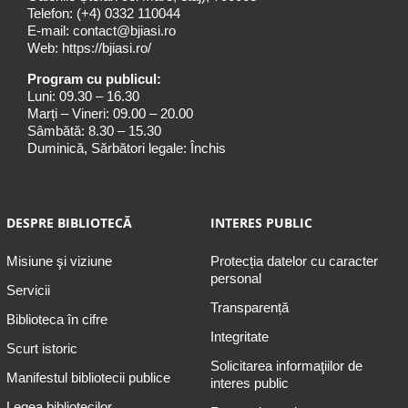
Telefon:
(+4) 0332 110044
E-mail:
contact@bjiasi.ro
Web:
https://bjiasi.ro/
Program cu publicul:
Luni: 09.30 – 16.30
Marți – Vineri: 09.00 – 20.00
Sâmbătă: 8.30 – 15.30
Duminică, Sărbători legale: Închis
DESPRE BIBLIOTECĂ
INTERES PUBLIC
Misiune şi viziune
Protecția datelor cu caracter
personal
Servicii
Transparență
Biblioteca în cifre
Integritate
Scurt istoric
Solicitarea informaţiilor de
Manifestul bibliotecii publice
interes public
Legea bibliotecilor