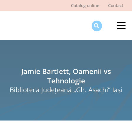
Skip
Catalog online
Contact
to
content
Tog
Nav
Des
Pagi
Şti
Jamie Bartlett, Oamenii vs
Tehnologie
Pro
Biblioteca Judeţeană „Gh. Asachi” Iaşi
Int