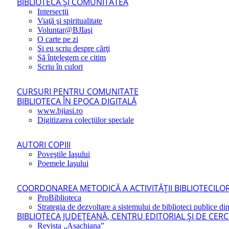
BIBLIOTECA ŞI COMUNITATEA
Intersecţii
Viaţă şi spiritualitate
Voluntar@BJIaşi
O carte pe zi
Şi eu scriu despre cărţi
Să înţelegem ce citim
Scriu în culori
CURSURI PENTRU COMUNITATE
BIBLIOTECA ÎN EPOCA DIGITALĂ
www.bjiasi.ro
Digitizarea colecţiilor speciale
AUTORI COPIII
Poveştile Iaşului
Poemele Iaşului
COORDONAREA METODICĂ A ACTIVITĂŢII BIBLIOTECILOR
ProBiblioteca
Strategia de dezvoltare a sistemului de biblioteci publice din
BIBLIOTECA JUDEŢEANĂ, CENTRU EDITORIAL ŞI DE CER
Revista „Asachiana”