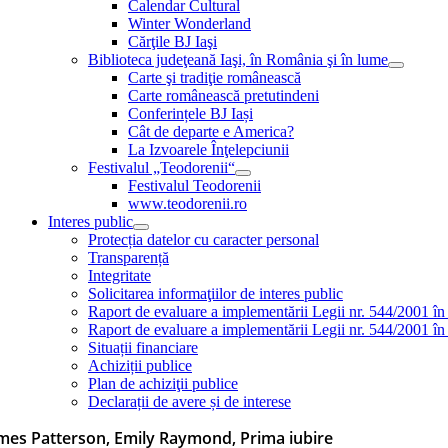
Calendar Cultural
Winter Wonderland
Cărţile BJ Iaşi
Biblioteca judeţeană Iaşi, în România şi în lume
Carte şi tradiţie românească
Carte românească pretutindeni
Conferințele BJ Iași
Cât de departe e America?
La Izvoarele Înţelepciunii
Festivalul „Teodorenii“
Festivalul Teodorenii
www.teodorenii.ro
Interes public
Protecția datelor cu caracter personal
Transparență
Integritate
Solicitarea informaţiilor de interes public
Raport de evaluare a implementării Legii nr. 544/2001 în
Raport de evaluare a implementării Legii nr. 544/2001 în
Situații financiare
Achiziții publice
Plan de achiziţii publice
Declarații de avere și de interese
mes Patterson, Emily Raymond, Prima iubire