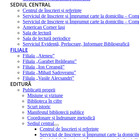
SEDIUL CENTRAL
Centrul de înscrieri și referințe
Serviciul de Inscriere şi Împrumut carte la domiciliu – Com
Serviciul de Inscriere şi Împrumut carte la domiciliu – Co
American Corner Iaşi
Sala de lectură
Sala de lectură periodice
Serviciul Evidenţă, Prelucrare, Informare Bibliografică
FILIALE
Filiala „Ateneu”
Filiala „Garabet Ibrăileanu”
Filiala „Ion Creangă”
Filiala „Mihail Sadoveanu”
Filiala „Vasile Alecsandri”
EDITURĂ
Publicații proprii
Misiune şi viziune
Biblioteca în cifre
Scurt istoric
Manifestul bibliotecii publice
Coordonare și îndrumare metodică
Sediul central
Centrul de înscrieri și referințe
Serviciul de Inscriere şi Împrumut carte la domici