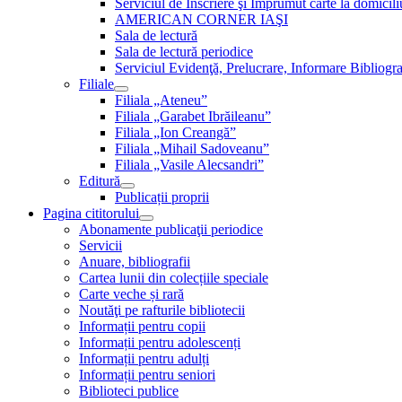
Serviciul de Inscriere şi Împrumut carte la domici
AMERICAN CORNER IAŞI
Sala de lectură
Sala de lectură periodice
Serviciul Evidenţă, Prelucrare, Informare Bibliogra
Filiale
Filiala „Ateneu”
Filiala „Garabet Ibrăileanu”
Filiala „Ion Creangă”
Filiala „Mihail Sadoveanu”
Filiala „Vasile Alecsandri”
Editură
Publicații proprii
Pagina cititorului
Abonamente publicaţii periodice
Servicii
Anuare, bibliografii
Cartea lunii din colecțiile speciale
Carte veche și rară
Noutăţi pe rafturile bibliotecii
Informații pentru copii
Informații pentru adolescenți
Informații pentru adulți
Informații pentru seniori
Biblioteci publice