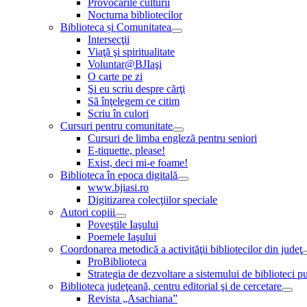
Provocările culturii
Nocturna bibliotecilor
Biblioteca și Comunitatea
Intersecţii
Viaţă şi spiritualitate
Voluntar@BJIaşi
O carte pe zi
Şi eu scriu despre cărţi
Să înţelegem ce citim
Scriu în culori
Cursuri pentru comunitate
Cursuri de limba engleză pentru seniori
E-tiquette, please!
Exist, deci mi-e foame!
Biblioteca în epoca digitală
www.bjiasi.ro
Digitizarea colecţiilor speciale
Autori copiii
Poveştile Iaşului
Poemele Iaşului
Coordonarea metodică a activităţii bibliotecilor din judeţ
ProBiblioteca
Strategia de dezvoltare a sistemului de biblioteci pu
Biblioteca judeţeană, centru editorial şi de cercetare
Revista „Asachiana”