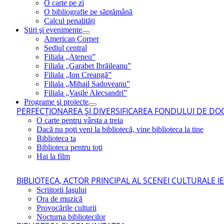
O carte pe zi
O bibliografie pe săptămână
Calcul penalități
Ştiri şi evenimente
American Corner
Sediul central
Filiala „Ateneu”
Filiala „Garabet Ibrăileanu”
Filiala „Ion Creangă”
Filiala „Mihail Sadoveanu”
Filiala „Vasile Alecsandri”
Programe şi proiecte
PERFECŢIONAREA ŞI DIVERSIFICAREA FONDULUI DE DOC
O carte pentru vârsta a treia
Dacă nu poţi veni la bibliotecă, vine biblioteca la tine
Biblioteca ta
Biblioteca pentru toţi
Hai la film
BIBLIOTECA, ACTOR PRINCIPAL AL SCENEI CULTURALE I
Scriitorii Iaşului
Ora de muzică
Provocările culturii
Nocturna bibliotecilor