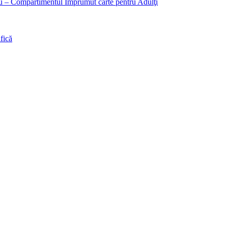
liu – Compartimentul Împrumut carte pentru Adulţi
fică