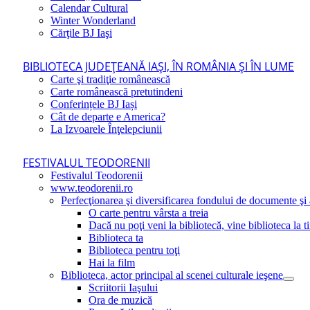
Calendar Cultural
Winter Wonderland
Cărţile BJ Iaşi
BIBLIOTECA JUDEŢEANĂ IAŞI, ÎN ROMÂNIA ŞI ÎN LUME
Carte şi tradiţie românească
Carte românească pretutindeni
Conferințele BJ Iași
Cât de departe e America?
La Izvoarele Înţelepciunii
FESTIVALUL TEODORENII
Festivalul Teodorenii
www.teodorenii.ro
Perfecţionarea şi diversificarea fondului de documente şi a
O carte pentru vârsta a treia
Dacă nu poţi veni la bibliotecă, vine biblioteca la t
Biblioteca ta
Biblioteca pentru toţi
Hai la film
Biblioteca, actor principal al scenei culturale ieşene
Scriitorii Iaşului
Ora de muzică