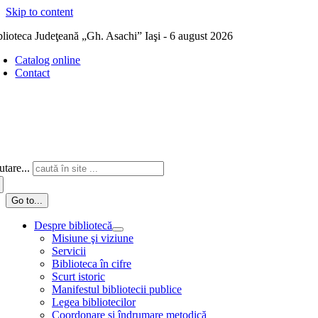
Skip to content
blioteca Judeţeană „Gh. Asachi” Iaşi - 6 august 2026
Catalog online
Contact
tare...
Go to...
Despre bibliotecă
Misiune şi viziune
Servicii
Biblioteca în cifre
Scurt istoric
Manifestul bibliotecii publice
Legea bibliotecilor
Coordonare și îndrumare metodică