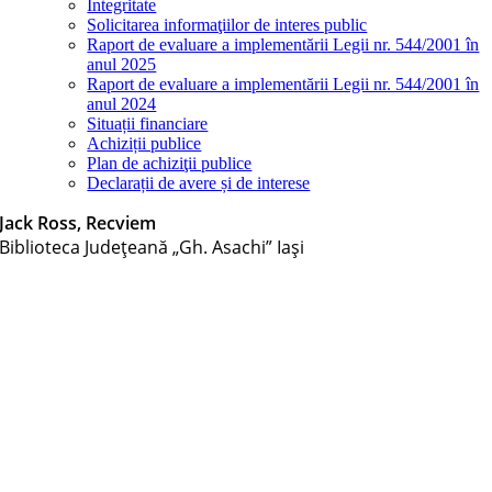
Integritate
Solicitarea informaţiilor de interes public
Raport de evaluare a implementării Legii nr. 544/2001 în
anul 2025
Raport de evaluare a implementării Legii nr. 544/2001 în
anul 2024
Situații financiare
Achiziții publice
Plan de achiziţii publice
Declarații de avere și de interese
Jack Ross, Recviem
Biblioteca Judeţeană „Gh. Asachi” Iaşi