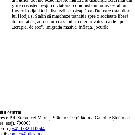
și mai rezistent regim dictatorial comunist din lume: cel al lui
Enver Hodja. Deși albanezii se așteaptă ca dărâmarea statuilor
lui Hodja și Stalin să marcheze tranziția spre o societate liberă,
democratică, anii ce urmează aduc cu ei privatizarea de tipul
„terapiei de șoc", imigrația masivă, inflația, jocurile
iul central
esa: Bd. Ștefan cel Mare și Sfânt nr. 10 (Clădirea Galeriile Ștefan cel
e, etaj), 700063
efon:
(+4) 0332 110044
ail:
contact@bjiasi.ro