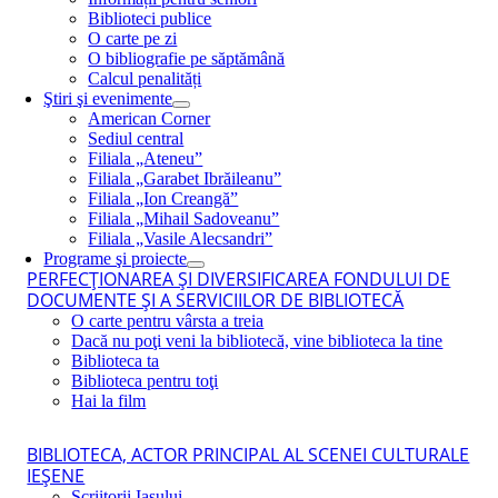
Biblioteci publice
O carte pe zi
O bibliografie pe săptămână
Calcul penalități
Ştiri şi evenimente
American Corner
Sediul central
Filiala „Ateneu”
Filiala „Garabet Ibrăileanu”
Filiala „Ion Creangă”
Filiala „Mihail Sadoveanu”
Filiala „Vasile Alecsandri”
Programe şi proiecte
PERFECŢIONAREA ŞI DIVERSIFICAREA FONDULUI DE
DOCUMENTE ŞI A SERVICIILOR DE BIBLIOTECĂ
O carte pentru vârsta a treia
Dacă nu poţi veni la bibliotecă, vine biblioteca la tine
Biblioteca ta
Biblioteca pentru toţi
Hai la film
BIBLIOTECA, ACTOR PRINCIPAL AL SCENEI CULTURALE
IEŞENE
Scriitorii Iaşului