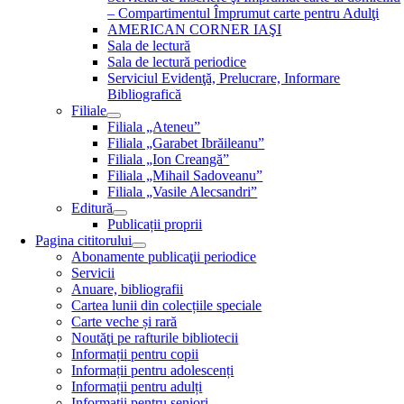
– Compartimentul Împrumut carte pentru Adulţi
AMERICAN CORNER IAŞI
Sala de lectură
Sala de lectură periodice
Serviciul Evidenţă, Prelucrare, Informare
Bibliografică
Filiale
Filiala „Ateneu”
Filiala „Garabet Ibrăileanu”
Filiala „Ion Creangă”
Filiala „Mihail Sadoveanu”
Filiala „Vasile Alecsandri”
Editură
Publicații proprii
Pagina cititorului
Abonamente publicaţii periodice
Servicii
Anuare, bibliografii
Cartea lunii din colecțiile speciale
Carte veche și rară
Noutăţi pe rafturile bibliotecii
Informații pentru copii
Informații pentru adolescenți
Informații pentru adulți
Informații pentru seniori