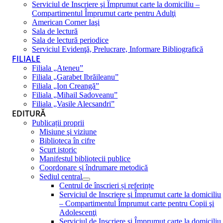
Serviciul de Inscriere şi Împrumut carte la domiciliu –
Compartimentul Împrumut carte pentru Adulţi
American Corner Iaşi
Sala de lectură
Sala de lectură periodice
Serviciul Evidenţă, Prelucrare, Informare Bibliografică
FILIALE
Filiala „Ateneu”
Filiala „Garabet Ibrăileanu”
Filiala „Ion Creangă”
Filiala „Mihail Sadoveanu”
Filiala „Vasile Alecsandri”
EDITURĂ
Publicații proprii
Misiune şi viziune
Biblioteca în cifre
Scurt istoric
Manifestul bibliotecii publice
Coordonare și îndrumare metodică
Sediul central
Centrul de înscrieri și referințe
Serviciul de Inscriere şi Împrumut carte la domiciliu
– Compartimentul Împrumut carte pentru Copii şi
Adolescenţi
Serviciul de Inscriere şi Împrumut carte la domiciliu