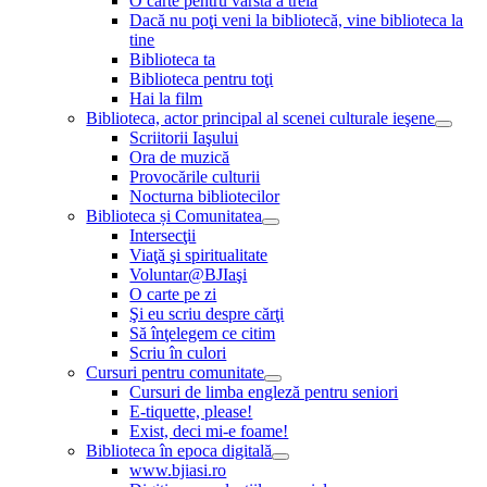
O carte pentru vârsta a treia
Dacă nu poţi veni la bibliotecă, vine biblioteca la
tine
Biblioteca ta
Biblioteca pentru toţi
Hai la film
Biblioteca, actor principal al scenei culturale ieşene
Scriitorii Iaşului
Ora de muzică
Provocările culturii
Nocturna bibliotecilor
Biblioteca și Comunitatea
Intersecţii
Viaţă şi spiritualitate
Voluntar@BJIaşi
O carte pe zi
Şi eu scriu despre cărţi
Să înţelegem ce citim
Scriu în culori
Cursuri pentru comunitate
Cursuri de limba engleză pentru seniori
E-tiquette, please!
Exist, deci mi-e foame!
Biblioteca în epoca digitală
www.bjiasi.ro