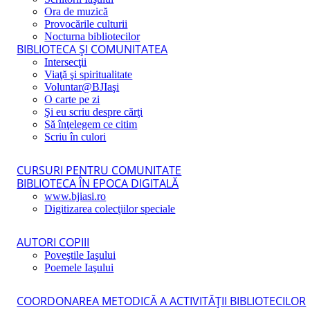
Ora de muzică
Provocările culturii
Nocturna bibliotecilor
BIBLIOTECA ŞI COMUNITATEA
Intersecţii
Viaţă şi spiritualitate
Voluntar@BJIaşi
O carte pe zi
Şi eu scriu despre cărţi
Să înţelegem ce citim
Scriu în culori
CURSURI PENTRU COMUNITATE
BIBLIOTECA ÎN EPOCA DIGITALĂ
www.bjiasi.ro
Digitizarea colecţiilor speciale
AUTORI COPIII
Poveştile Iaşului
Poemele Iaşului
COORDONAREA METODICĂ A ACTIVITĂŢII BIBLIOTECILOR