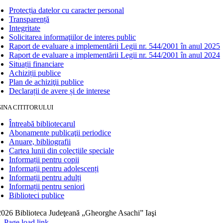
Protecția datelor cu caracter personal
Transparență
Integritate
Solicitarea informaţiilor de interes public
Raport de evaluare a implementării Legii nr. 544/2001 în anul 2025
Raport de evaluare a implementării Legii nr. 544/2001 în anul 2024
Situații financiare
Achiziții publice
Plan de achiziţii publice
Declarații de avere și de interese
INA CITITORULUI
Întreabă bibliotecarul
Abonamente publicaţii periodice
Anuare, bibliografii
Cartea lunii din colecțiile speciale
Informații pentru copii
Informații pentru adolescenți
Informații pentru adulți
Informații pentru seniori
Biblioteci publice
026 Biblioteca Judeţeană „Gheorghe Asachi” Iaşi
Page load link