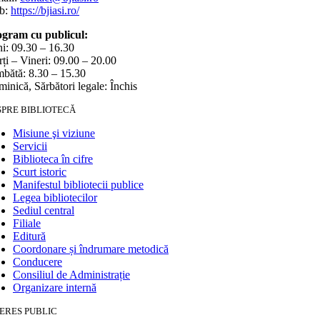
b:
https://bjiasi.ro/
gram cu publicul:
i: 09.30 – 16.30
ți – Vineri: 09.00 – 20.00
bătă: 8.30 – 15.30
inică, Sărbători legale: Închis
SPRE BIBLIOTECĂ
Misiune şi viziune
Servicii
Biblioteca în cifre
Scurt istoric
Manifestul bibliotecii publice
Legea bibliotecilor
Sediul central
Filiale
Editură
Coordonare și îndrumare metodică
Conducere
Consiliul de Administrație
Organizare internă
ERES PUBLIC