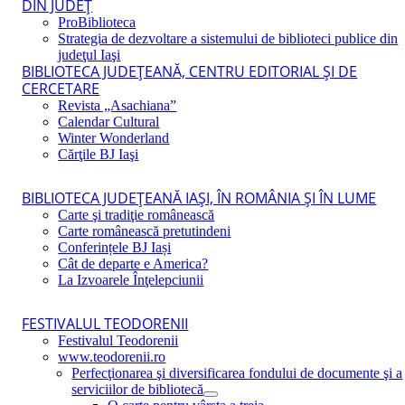
DIN JUDEŢ
ProBiblioteca
Strategia de dezvoltare a sistemului de biblioteci publice din
judeţul Iaşi
BIBLIOTECA JUDEŢEANĂ, CENTRU EDITORIAL ŞI DE
CERCETARE
Revista „Asachiana”
Calendar Cultural
Winter Wonderland
Cărţile BJ Iaşi
BIBLIOTECA JUDEŢEANĂ IAŞI, ÎN ROMÂNIA ŞI ÎN LUME
Carte şi tradiţie românească
Carte românească pretutindeni
Conferințele BJ Iași
Cât de departe e America?
La Izvoarele Înţelepciunii
FESTIVALUL TEODORENII
Festivalul Teodorenii
www.teodorenii.ro
Perfecţionarea şi diversificarea fondului de documente şi a
serviciilor de bibliotecă