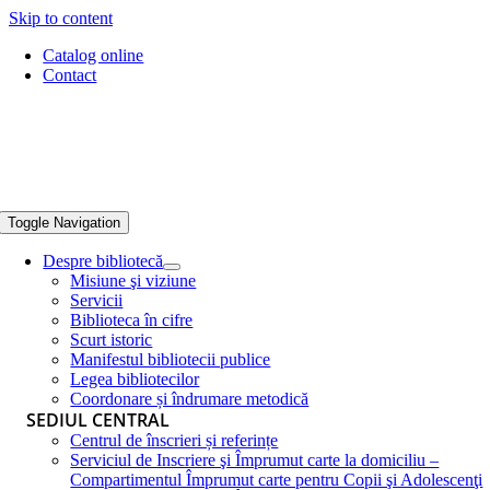
Skip to content
Catalog online
Contact
Toggle Navigation
Despre bibliotecă
Misiune şi viziune
Servicii
Biblioteca în cifre
Scurt istoric
Manifestul bibliotecii publice
Legea bibliotecilor
Coordonare și îndrumare metodică
SEDIUL CENTRAL
Centrul de înscrieri și referințe
Serviciul de Inscriere şi Împrumut carte la domiciliu –
Compartimentul Împrumut carte pentru Copii şi Adolescenţi