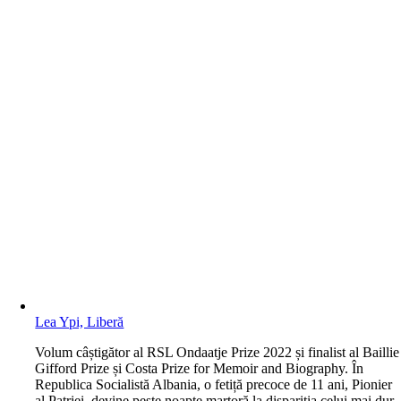
Lea Ypi, Liberă
V
olum câștigător al RSL Ondaatje Prize 2022 și finalist al Baillie
Gifford Prize și Costa Prize for Memoir and Biography. În
Republica Socialistă Albania, o fetiță precoce de 11 ani, Pionier
al Patriei, devine peste noapte martoră la dispariția celui mai dur