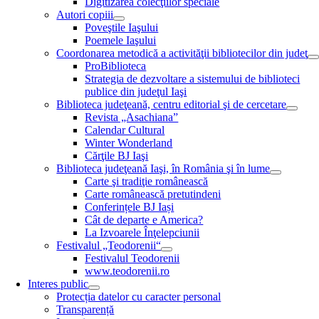
Digitizarea colecţiilor speciale
Autori copiii
Poveştile Iaşului
Poemele Iaşului
Coordonarea metodică a activităţii bibliotecilor din judeţ
ProBiblioteca
Strategia de dezvoltare a sistemului de biblioteci
publice din judeţul Iaşi
Biblioteca judeţeană, centru editorial şi de cercetare
Revista „Asachiana”
Calendar Cultural
Winter Wonderland
Cărţile BJ Iaşi
Biblioteca judeţeană Iaşi, în România şi în lume
Carte şi tradiţie românească
Carte românească pretutindeni
Conferințele BJ Iași
Cât de departe e America?
La Izvoarele Înţelepciunii
Festivalul „Teodorenii“
Festivalul Teodorenii
www.teodorenii.ro
Interes public
Protecția datelor cu caracter personal
Transparență