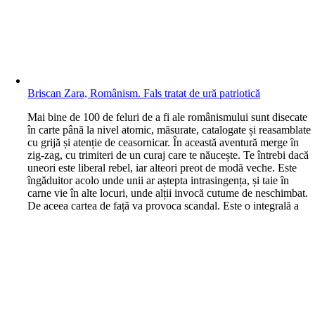
Briscan Zara, Românism. Fals tratat de ură patriotică
M
ai bine de 100 de feluri de a fi ale românismului sunt disecate
în carte până la nivel atomic, măsurate, catalogate și reasamblate
cu grijă și atenție de ceasornicar. În această aventură merge în
zig-zag, cu trimiteri de un curaj care te năucește. Te întrebi dacă
uneori este liberal rebel, iar alteori preot de modă veche. Este
îngăduitor acolo unde unii ar aștepta intrasingența, și taie în
carne vie în alte locuri, unde alții invocă cutume de neschimbat.
De aceea cartea de față va provoca scandal. Este o integrală a