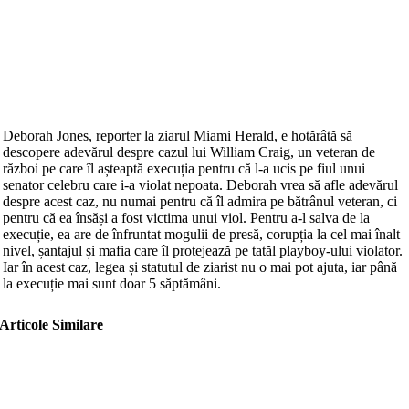
Deborah Jones, reporter la ziarul Miami Herald, e hotărâtă să
descopere adevărul despre cazul lui William Craig, un veteran de
război pe care îl așteaptă execuția pentru că l-a ucis pe fiul unui
senator celebru care i-a violat nepoata. Deborah vrea să afle adevărul
despre acest caz, nu numai pentru că îl admira pe bătrânul veteran, ci
pentru că ea însăși a fost victima unui viol. Pentru a-l salva de la
execuție, ea are de înfruntat mogulii de presă, corupția la cel mai înalt
nivel, șantajul și mafia care îl protejează pe tatăl playboy-ului violator.
Iar în acest caz, legea și statutul de ziarist nu o mai pot ajuta, iar până
la execuție mai sunt doar 5 săptămâni.
Articole Similare