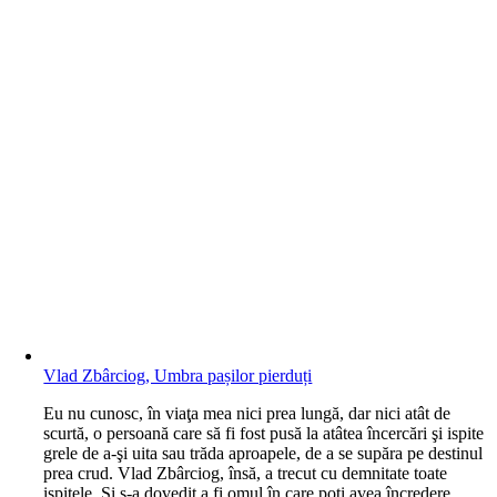
Vlad Zbârciog, Umbra pașilor pierduți
E
u nu cunosc, în viaţa mea nici prea lungă, dar nici atât de
scurtă, o persoană care să fi fost pusă la atâtea încercări şi ispite
grele de a-şi uita sau trăda aproapele, de a se supăra pe destinul
prea crud. Vlad Zbârciog, însă, a trecut cu demnitate toate
ispitele. Şi s-a dovedit a fi omul în care poţi avea încredere