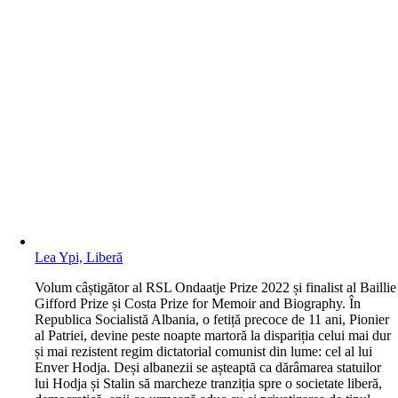
Lea Ypi, Liberă
V
olum câștigător al RSL Ondaatje Prize 2022 și finalist al Baillie
Gifford Prize și Costa Prize for Memoir and Biography. În
Republica Socialistă Albania, o fetiță precoce de 11 ani, Pionier
al Patriei, devine peste noapte martoră la dispariția celui mai dur
și mai rezistent regim dictatorial comunist din lume: cel al lui
Enver Hodja. Deși albanezii se așteaptă ca dărâmarea statuilor
lui Hodja și Stalin să marcheze tranziția spre o societate liberă,