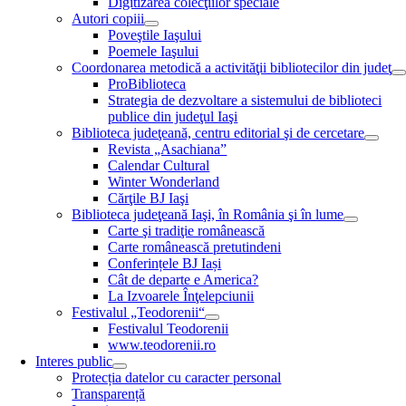
Digitizarea colecţiilor speciale
Autori copiii
Poveştile Iaşului
Poemele Iaşului
Coordonarea metodică a activităţii bibliotecilor din judeţ
ProBiblioteca
Strategia de dezvoltare a sistemului de biblioteci
publice din judeţul Iaşi
Biblioteca judeţeană, centru editorial şi de cercetare
Revista „Asachiana”
Calendar Cultural
Winter Wonderland
Cărţile BJ Iaşi
Biblioteca judeţeană Iaşi, în România şi în lume
Carte şi tradiţie românească
Carte românească pretutindeni
Conferințele BJ Iași
Cât de departe e America?
La Izvoarele Înţelepciunii
Festivalul „Teodorenii“
Festivalul Teodorenii
www.teodorenii.ro
Interes public
Protecția datelor cu caracter personal
Transparență