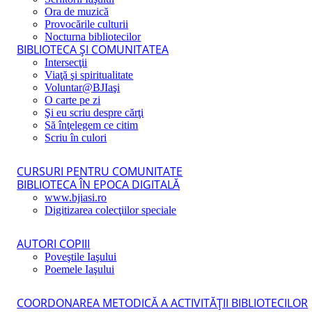
Ora de muzică
Provocările culturii
Nocturna bibliotecilor
BIBLIOTECA ŞI COMUNITATEA
Intersecţii
Viaţă şi spiritualitate
Voluntar@BJIaşi
O carte pe zi
Şi eu scriu despre cărţi
Să înţelegem ce citim
Scriu în culori
CURSURI PENTRU COMUNITATE
BIBLIOTECA ÎN EPOCA DIGITALĂ
www.bjiasi.ro
Digitizarea colecţiilor speciale
AUTORI COPIII
Poveştile Iaşului
Poemele Iaşului
COORDONAREA METODICĂ A ACTIVITĂŢII BIBLIOTECILOR