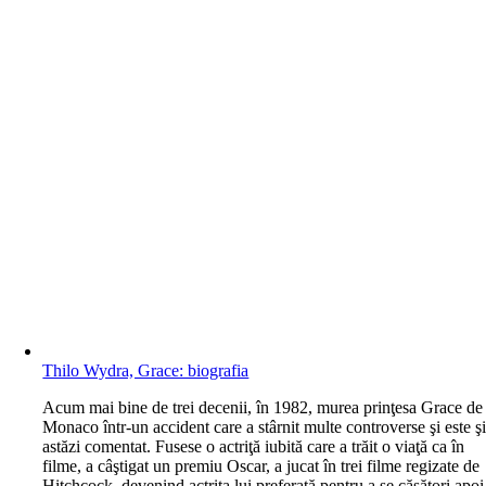
Thilo Wydra, Grace: biografia
A
cum mai bine de trei decenii, în 1982, murea prinţesa Grace de
Monaco într-un accident care a stârnit multe controverse şi este ş
astăzi comentat. Fusese o actriţă iubită care a trăit o viaţă ca în
filme, a câştigat un premiu Oscar, a jucat în trei filme regizate de
Hitchcock, devenind actriţa lui preferată pentru a se căsători apoi