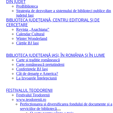
DIN JUDEŢ
ProBiblioteca
Strategia de dezvoltare a sistemului de biblioteci publice din
judeţul Iaşi
BIBLIOTECA JUDEŢEANĂ, CENTRU EDITORIAL ŞI DE
CERCETARE
Revista „Asachiana”
Calendar Cultural
Winter Wonderland
Cărţile BJ Iaşi
BIBLIOTECA JUDEŢEANĂ IAŞI, ÎN ROMÂNIA ŞI ÎN LUME
Carte şi tradiţie românească
Carte românească pretutindeni
Conferințele BJ Iași
Cât de departe e America?
La Izvoarele Înţelepciunii
FESTIVALUL TEODORENII
Festivalul Teodorenii
www.teodorenii.ro
Perfecţionarea şi diversificarea fondului de documente şi a
serviciilor de bibliotecă