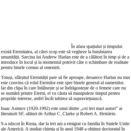
În afara spațiului și timpului
există Eternitatea, al cărei scop este să vegheze la bunăstarea
umanității. Sarcina lui Andrew Harlan este de a călători în timp și de a
introduce în locul și la momentul potrivit câte o schimbare de realitate
pentru binele comun al omenirii.
Totuși, sfârșitul Eternității pare să fie aproape, deoarece Harlan nu mai
este convins că rolul Eternilor este spre binele general al oamenilor.
Iar din clipa în care întâlnește și se îndrăgostește de o femeie care nu
se numără printre Eterni, el va căuta să manipuleze timpul pentru
propriile interese, astfel încât iubirea să supraviețuiască.
Isaac Asimov (1920-1992) este unul dintre „cei trei mari autori” ai
literaturii SF, alături de Arthur C. Clarke și Robert A. Heinlein.
S-a născut în Rusia, dar la trei ani a emigrat cu familia în Statele Unite
ale Americii. A studiat chimia și în anul 1948 a obținut doctoratul în