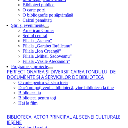
Biblioteci publice
O carte pe zi
O bibliografie pe săptămână
Calcul penalități
Ştiri şi evenimente
American Corner
Sediul central
Filiala „Ateneu”
Filiala „Garabet Ibrăileanu”
Filiala „Ion Creangă”
Filiala „Mihail Sadoveanu”
Filiala „Vasile Alecsandri”
Programe şi proiecte
PERFECŢIONAREA ŞI DIVERSIFICAREA FONDULUI DE
DOCUMENTE ŞI A SERVICIILOR DE BIBLIOTECĂ
O carte pentru vârsta a treia
Dacă nu poţi veni la bibliotecă, vine biblioteca la tine
Biblioteca ta
Biblioteca pentru toţi
Hai la film
BIBLIOTECA, ACTOR PRINCIPAL AL SCENEI CULTURALE
IEŞENE
Scriitorii Iaşului