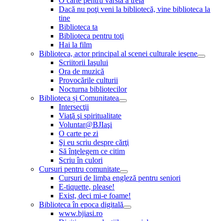
O carte pentru vârsta a treia
Dacă nu poţi veni la bibliotecă, vine biblioteca la
tine
Biblioteca ta
Biblioteca pentru toţi
Hai la film
Biblioteca, actor principal al scenei culturale ieşene
Scriitorii Iaşului
Ora de muzică
Provocările culturii
Nocturna bibliotecilor
Biblioteca și Comunitatea
Intersecţii
Viaţă şi spiritualitate
Voluntar@BJIaşi
O carte pe zi
Şi eu scriu despre cărţi
Să înţelegem ce citim
Scriu în culori
Cursuri pentru comunitate
Cursuri de limba engleză pentru seniori
E-tiquette, please!
Exist, deci mi-e foame!
Biblioteca în epoca digitală
www.bjiasi.ro