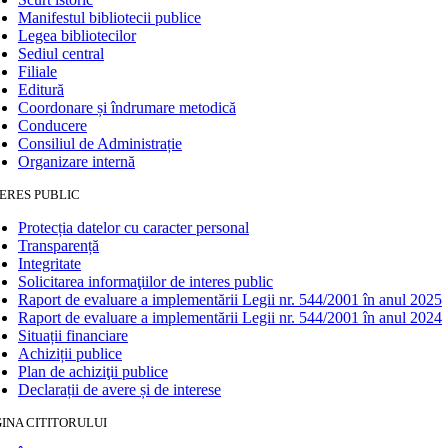
Manifestul bibliotecii publice
Legea bibliotecilor
Sediul central
Filiale
Editură
Coordonare și îndrumare metodică
Conducere
Consiliul de Administrație
Organizare internă
ERES PUBLIC
Protecția datelor cu caracter personal
Transparență
Integritate
Solicitarea informaţiilor de interes public
Raport de evaluare a implementării Legii nr. 544/2001 în anul 2025
Raport de evaluare a implementării Legii nr. 544/2001 în anul 2024
Situații financiare
Achiziții publice
Plan de achiziţii publice
Declarații de avere și de interese
INA CITITORULUI