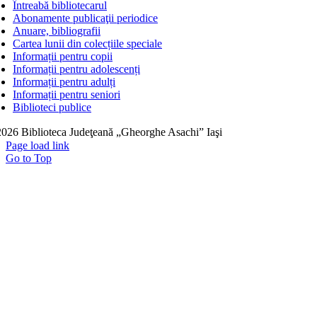
Întreabă bibliotecarul
Abonamente publicaţii periodice
Anuare, bibliografii
Cartea lunii din colecțiile speciale
Informații pentru copii
Informații pentru adolescenți
Informații pentru adulți
Informații pentru seniori
Biblioteci publice
026 Biblioteca Judeţeană „Gheorghe Asachi” Iaşi
Page load link
Go to Top