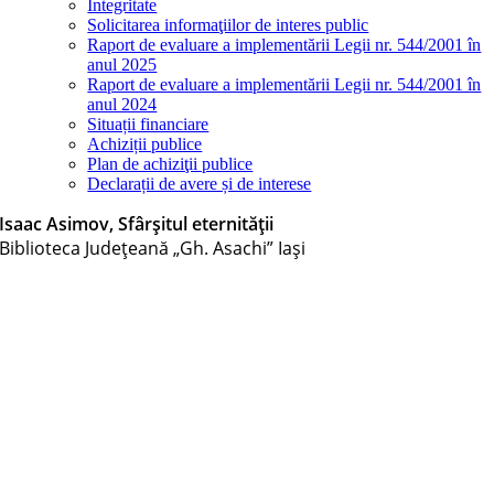
Integritate
Solicitarea informaţiilor de interes public
Raport de evaluare a implementării Legii nr. 544/2001 în
anul 2025
Raport de evaluare a implementării Legii nr. 544/2001 în
anul 2024
Situații financiare
Achiziții publice
Plan de achiziţii publice
Declarații de avere și de interese
Isaac Asimov, Sfârșitul eternității
Biblioteca Judeţeană „Gh. Asachi” Iaşi