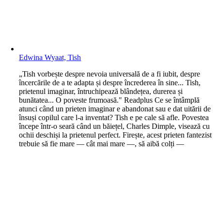
Edwina Wyaat, Tish
„Tish vorbește despre nevoia universală de a fi iubit, despre
încercările de a te adapta și despre încrederea în sine... Tish,
prietenul imaginar, întruchipează blândețea, durerea și
bunătatea... O poveste frumoasă." Readplus Ce se întâmplă
atunci când un prieten imaginar e abandonat sau e dat uitării de
însuși copilul care l-a inventat? Tish e pe cale să afle. Povestea
începe într-o seară când un băiețel, Charles Dimple, visează cu
ochii deschiși la prietenul perfect. Firește, acest prieten fantezist
trebuie să fie mare — cât mai mare —, să aibă colți —