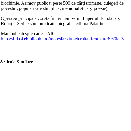
biochimie. Asimov publicat peste 500 de cărți (romane, culegeri de
povestiri, popularizare științifică, memorialistică și poezie).
Opera sa principala constă în trei mari serii: Imperiul, Fundația și
Roboții. Seriile sunt publicate integral la editura Paladin.
Mai multe despre carte – AICI –
https://bjiasi.ebibliophil.ro/mon/sfarsitul-eternitatii-roman-r6t69kn7/
Articole Similare