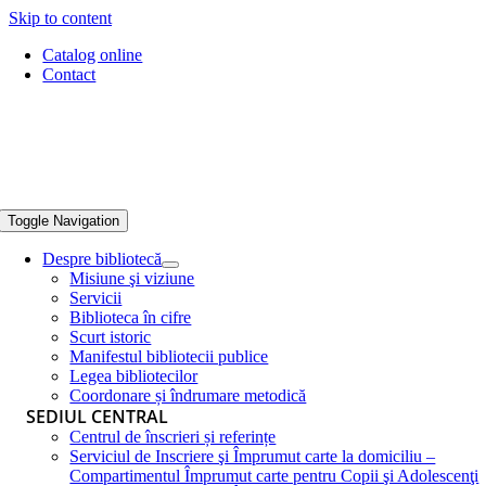
Skip to content
Catalog online
Contact
Toggle Navigation
Despre bibliotecă
Misiune şi viziune
Servicii
Biblioteca în cifre
Scurt istoric
Manifestul bibliotecii publice
Legea bibliotecilor
Coordonare și îndrumare metodică
SEDIUL CENTRAL
Centrul de înscrieri și referințe
Serviciul de Inscriere şi Împrumut carte la domiciliu –
Compartimentul Împrumut carte pentru Copii şi Adolescenţi