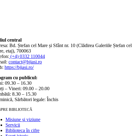
iul central
esa: Bd. Ștefan cel Mare și Sfânt nr. 10 (Clădirea Galeriile Ștefan cel
e, etaj), 700063
efon:
(+4) 0332 110044
ail:
contact@bjiasi.ro
b:
https://bjiasi.ro/
gram cu publicul:
i: 09.30 – 16.30
ți – Vineri: 09.00 – 20.00
bătă: 8.30 – 15.30
inică, Sărbători legale: Închis
SPRE BIBLIOTECĂ
Misiune şi viziune
Servicii
Biblioteca în cifre
Scurt istoric