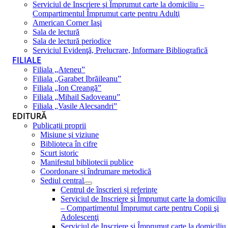
Serviciul de Inscriere şi Împrumut carte la domiciliu –
Compartimentul Împrumut carte pentru Adulţi
American Corner Iaşi
Sala de lectură
Sala de lectură periodice
Serviciul Evidenţă, Prelucrare, Informare Bibliografică
FILIALE
Filiala „Ateneu”
Filiala „Garabet Ibrăileanu”
Filiala „Ion Creangă”
Filiala „Mihail Sadoveanu”
Filiala „Vasile Alecsandri”
EDITURĂ
Publicații proprii
Misiune şi viziune
Biblioteca în cifre
Scurt istoric
Manifestul bibliotecii publice
Coordonare și îndrumare metodică
Sediul central
Centrul de înscrieri și referințe
Serviciul de Inscriere şi Împrumut carte la domiciliu
– Compartimentul Împrumut carte pentru Copii şi
Adolescenţi
Serviciul de Inscriere şi Împrumut carte la domiciliu