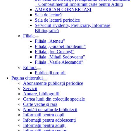
– Compartimentul Împrumut carte pentru Adulţi
AMERICAN CORNER IAŞI
Sala de lectură
Sala de lectură periodice
Serviciul Evidenţă, Prelucrare, Informare
Bibliografică
Filiale
Filiala „Ateneu”
Filiala „Garabet Ibrăileanu”
Filiala „Ion Creangă”
Filiala „Mihail Sadoveanu”
Filiala „Vasile Alecsandri”
Editură
Publicații proprii
Pagina cititorului
Abonamente publicaţii periodice
Servicii
Anuare, bibliografii
Cartea lunii din colecțiile speciale
Carte veche și rară
Noutăţi pe rafturile bibliotecii
Informații pentru copii
Informații pentru adolescenți
Informații pentru adulți
Informații pentru seniori