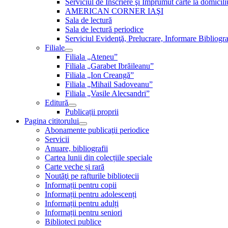
Serviciul de Inscriere şi Împrumut carte la domici
AMERICAN CORNER IAŞI
Sala de lectură
Sala de lectură periodice
Serviciul Evidenţă, Prelucrare, Informare Bibliogra
Filiale
Filiala „Ateneu”
Filiala „Garabet Ibrăileanu”
Filiala „Ion Creangă”
Filiala „Mihail Sadoveanu”
Filiala „Vasile Alecsandri”
Editură
Publicații proprii
Pagina cititorului
Abonamente publicaţii periodice
Servicii
Anuare, bibliografii
Cartea lunii din colecțiile speciale
Carte veche și rară
Noutăţi pe rafturile bibliotecii
Informații pentru copii
Informații pentru adolescenți
Informații pentru adulți
Informații pentru seniori
Biblioteci publice