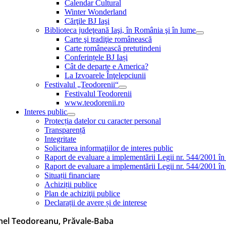
Calendar Cultural
Winter Wonderland
Cărţile BJ Iaşi
Biblioteca judeţeană Iaşi, în România şi în lume
Carte şi tradiţie românească
Carte românească pretutindeni
Conferințele BJ Iași
Cât de departe e America?
La Izvoarele Înţelepciunii
Festivalul „Teodorenii“
Festivalul Teodorenii
www.teodorenii.ro
Interes public
Protecția datelor cu caracter personal
Transparență
Integritate
Solicitarea informaţiilor de interes public
Raport de evaluare a implementării Legii nr. 544/2001 în
Raport de evaluare a implementării Legii nr. 544/2001 în
Situații financiare
Achiziții publice
Plan de achiziţii publice
Declarații de avere și de interese
nel Teodoreanu, Prăvale-Baba