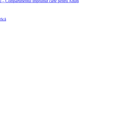
liu – Compartimentul Împrumut carte pentru Adulţi
fică