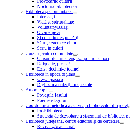
Provocările culturii
Nocturna bibliotecilor
Biblioteca și Comunitatea
Intersecţii
Viaţă şi spiritualitate
Voluntar@BJIaşi
O carte pe zi
Şi eu scriu despre cărţi
Să înţelegem ce citim
Scriu în culori
Cursuri pentru comunitate
Cursuri de limba engleză pentru seniori
E-tiquette, please!
Exist, deci mi-e foame!
Biblioteca în epoca digitală
www.bjiasi.ro
Digitizarea colecţiilor speciale
Autori copiii
Poveştile Iaşului
Poemele Iaşului
Coordonarea metodică a activităţii bibliotecilor din judeţ
ProBiblioteca
Strategia de dezvoltare a sistemului de biblioteci pu
Biblioteca judeţeană, centru editorial şi de cercetare
Revista „Asachiana”