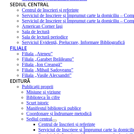
SEDIUL CENTRAL
Centrul de înscrieri și referințe
Serviciul de Inscriere şi Împrumut carte la domiciliu – Com
Serviciul de Inscriere şi Împrumut carte la domiciliu – Co
American Corner Iaşi
Sala de lectură
Sala de lectură periodice
Serviciul Evidenţă, Prelucrare, Informare Bibliografică
FILIALE
Filiala „Ateneu”
Filiala „Garabet Ibrăileanu”
Filiala „Ion Creangă”
Filiala „Mihail Sadoveanu”
Filiala „Vasile Alecsandri”
EDITURĂ
Publicații proprii
Misiune şi viziune
Biblioteca în cifre
Scurt istoric
Manifestul bibliotecii publice
Coordonare și îndrumare metodică
Sediul central
Centrul de înscrieri și referințe
Serviciul de Inscriere şi Împrumut carte la domici