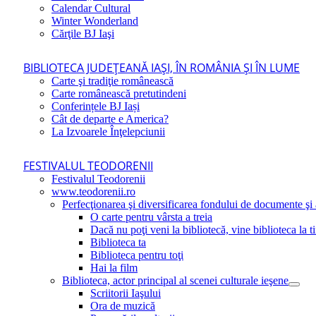
Calendar Cultural
Winter Wonderland
Cărţile BJ Iaşi
BIBLIOTECA JUDEŢEANĂ IAŞI, ÎN ROMÂNIA ŞI ÎN LUME
Carte şi tradiţie românească
Carte românească pretutindeni
Conferințele BJ Iași
Cât de departe e America?
La Izvoarele Înţelepciunii
FESTIVALUL TEODORENII
Festivalul Teodorenii
www.teodorenii.ro
Perfecţionarea şi diversificarea fondului de documente şi a
O carte pentru vârsta a treia
Dacă nu poţi veni la bibliotecă, vine biblioteca la t
Biblioteca ta
Biblioteca pentru toţi
Hai la film
Biblioteca, actor principal al scenei culturale ieşene
Scriitorii Iaşului
Ora de muzică