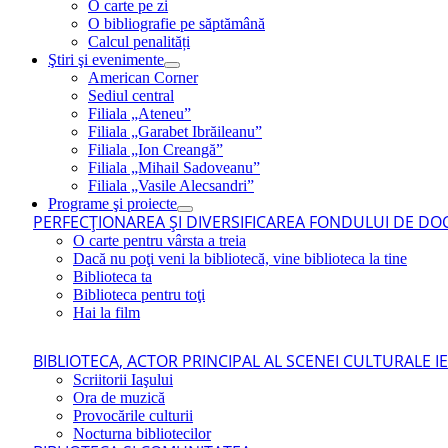
O carte pe zi
O bibliografie pe săptămână
Calcul penalități
Ştiri şi evenimente
American Corner
Sediul central
Filiala „Ateneu”
Filiala „Garabet Ibrăileanu”
Filiala „Ion Creangă”
Filiala „Mihail Sadoveanu”
Filiala „Vasile Alecsandri”
Programe şi proiecte
PERFECŢIONAREA ŞI DIVERSIFICAREA FONDULUI DE DOC
O carte pentru vârsta a treia
Dacă nu poţi veni la bibliotecă, vine biblioteca la tine
Biblioteca ta
Biblioteca pentru toţi
Hai la film
BIBLIOTECA, ACTOR PRINCIPAL AL SCENEI CULTURALE I
Scriitorii Iaşului
Ora de muzică
Provocările culturii
Nocturna bibliotecilor