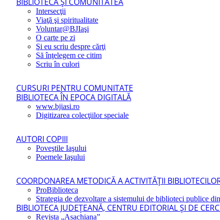
BIBLIOTECA ŞI COMUNITATEA
Intersecţii
Viaţă şi spiritualitate
Voluntar@BJIaşi
O carte pe zi
Şi eu scriu despre cărţi
Să înţelegem ce citim
Scriu în culori
CURSURI PENTRU COMUNITATE
BIBLIOTECA ÎN EPOCA DIGITALĂ
www.bjiasi.ro
Digitizarea colecţiilor speciale
AUTORI COPIII
Poveştile Iaşului
Poemele Iaşului
COORDONAREA METODICĂ A ACTIVITĂŢII BIBLIOTECILOR
ProBiblioteca
Strategia de dezvoltare a sistemului de biblioteci publice din
BIBLIOTECA JUDEŢEANĂ, CENTRU EDITORIAL ŞI DE CER
Revista „Asachiana”