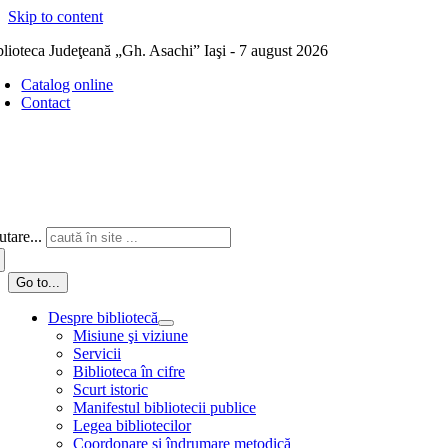
Skip to content
blioteca Judeţeană „Gh. Asachi” Iaşi - 7 august 2026
Catalog online
Contact
tare...
Go to...
Despre bibliotecă
Misiune şi viziune
Servicii
Biblioteca în cifre
Scurt istoric
Manifestul bibliotecii publice
Legea bibliotecilor
Coordonare și îndrumare metodică