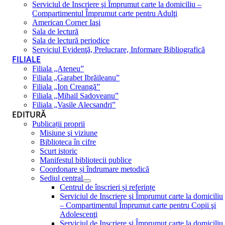
Serviciul de Inscriere şi Împrumut carte la domiciliu –
Compartimentul Împrumut carte pentru Adulţi
American Corner Iaşi
Sala de lectură
Sala de lectură periodice
Serviciul Evidenţă, Prelucrare, Informare Bibliografică
FILIALE
Filiala „Ateneu”
Filiala „Garabet Ibrăileanu”
Filiala „Ion Creangă”
Filiala „Mihail Sadoveanu”
Filiala „Vasile Alecsandri”
EDITURĂ
Publicații proprii
Misiune şi viziune
Biblioteca în cifre
Scurt istoric
Manifestul bibliotecii publice
Coordonare și îndrumare metodică
Sediul central
Centrul de înscrieri și referințe
Serviciul de Inscriere şi Împrumut carte la domiciliu
– Compartimentul Împrumut carte pentru Copii şi
Adolescenţi
Serviciul de Inscriere şi Împrumut carte la domiciliu