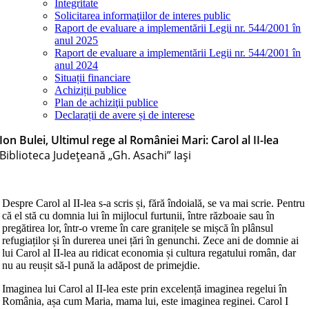
Integritate
Solicitarea informaţiilor de interes public
Raport de evaluare a implementării Legii nr. 544/2001 în
anul 2025
Raport de evaluare a implementării Legii nr. 544/2001 în
anul 2024
Situații financiare
Achiziții publice
Plan de achiziţii publice
Declarații de avere și de interese
Ion Bulei, Ultimul rege al României Mari: Carol al II-lea
Biblioteca Judeţeană „Gh. Asachi” Iaşi
Despre Carol al II-lea s-a scris și, fără îndoială, se va mai scrie. Pentru
că el stă cu domnia lui în mijlocul furtunii, între războaie sau în
pregătirea lor, într-o vreme în care granițele se mișcă în plânsul
refugiaților și în durerea unei țări în genunchi. Zece ani de domnie ai
lui Carol al II-lea au ridicat economia și cultura regatului român, dar
nu au reușit să-l pună la adăpost de primejdie.
Imaginea lui Carol al II-lea este prin excelență imaginea regelui în
România, așa cum Maria, mama lui, este imaginea reginei. Carol I