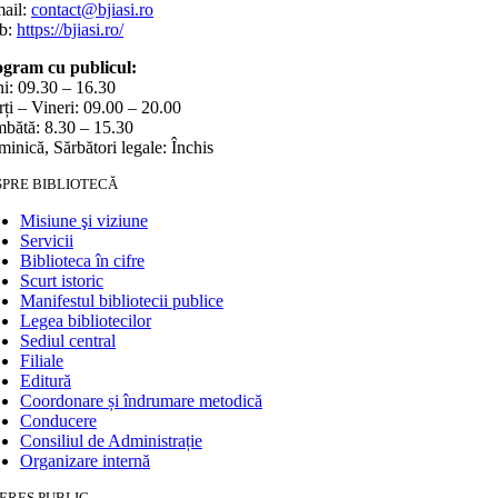
ail:
contact@bjiasi.ro
b:
https://bjiasi.ro/
gram cu publicul:
i: 09.30 – 16.30
ți – Vineri: 09.00 – 20.00
bătă: 8.30 – 15.30
inică, Sărbători legale: Închis
SPRE BIBLIOTECĂ
Misiune şi viziune
Servicii
Biblioteca în cifre
Scurt istoric
Manifestul bibliotecii publice
Legea bibliotecilor
Sediul central
Filiale
Editură
Coordonare și îndrumare metodică
Conducere
Consiliul de Administrație
Organizare internă
ERES PUBLIC