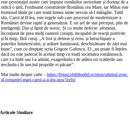
este personajul auster care impune românilor seriozitate și dorința de a
ridică o țară, Ferdinand construiește România cea Mare, iar Mihai este
frumosul tânăr pe care toată lumea simte nevoia să-l mângâie. Tatăl
său, Carol al II-lea, este regele sub care procesul de modernizare a
României devine rapid și generalizat. E un șef de stat priceput, plin de
inteligență. Dar și lipsit de noroc. Și cu multe defecte: afemeiat,
înconjurat de prea mulți oameni corupți, incapabil de reacții potrivite
și la timp, fără curaj. „A fost și demon și erou; și întruchipare a
puterilor întunericului, și arătare luminoasă, deschizătoare de zări mai
bune”, cum cu dreptate scria Grigore Gafencu. El „nu poate fi înțeles
dacă nu este judecat în același timp cu toată societatea românească,
care l-a hulit sau l-a adulat, exagerându-i de atâtea ori scăderile sau
trecându-i în sarcină propriile ei păcate”.
Mai multe despre carte –
https://bjiasi.ebibliophil.ro/mon/ultimul-rege-
al-romaniei-mari-carol-a-ii-lea-nqw5rzfq/
Articole Similare