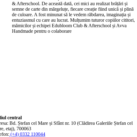
& Afterschool. De această dată, cei mici au realizat brățări și
semne de carte din mărgeluțe, fiecare creație fiind unică și plină
de culoare. A fost minunat să le vedem răbdarea, imaginația și
entuziasmul cu care au lucrat. Mulțumim tuturor copiilor cititori,
mămicilor și echipei Edubloom Club & Afterschool și Avva
Handmade pentru o colaborare
iul central
esa: Bd. Ștefan cel Mare și Sfânt nr. 10 (Clădirea Galeriile Ștefan cel
e, etaj), 700063
efon:
(+4) 0332 110044