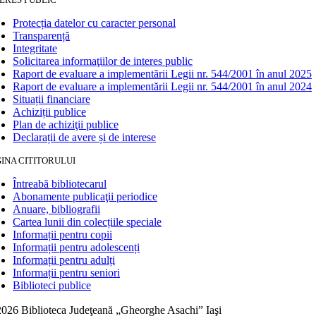
Protecția datelor cu caracter personal
Transparență
Integritate
Solicitarea informaţiilor de interes public
Raport de evaluare a implementării Legii nr. 544/2001 în anul 2025
Raport de evaluare a implementării Legii nr. 544/2001 în anul 2024
Situații financiare
Achiziții publice
Plan de achiziţii publice
Declarații de avere și de interese
INA CITITORULUI
Întreabă bibliotecarul
Abonamente publicaţii periodice
Anuare, bibliografii
Cartea lunii din colecțiile speciale
Informații pentru copii
Informații pentru adolescenți
Informații pentru adulți
Informații pentru seniori
Biblioteci publice
026 Biblioteca Judeţeană „Gheorghe Asachi” Iaşi