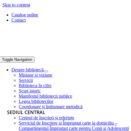
Skip to content
Catalog online
Contact
Toggle Navigation
Despre bibliotecă
Misiune şi viziune
Servicii
Biblioteca în cifre
Scurt istoric
Manifestul bibliotecii publice
Legea bibliotecilor
Coordonare și îndrumare metodică
SEDIUL CENTRAL
Centrul de înscrieri și referințe
Serviciul de Inscriere şi Împrumut carte la domiciliu –
Compartimentul Împrumut carte pentru Copii şi Adolescenţi