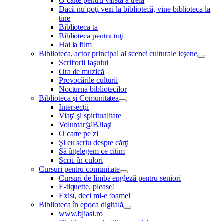
O carte pentru vârsta a treia
Dacă nu poţi veni la bibliotecă, vine biblioteca la
tine
Biblioteca ta
Biblioteca pentru toţi
Hai la film
Biblioteca, actor principal al scenei culturale ieşene
Scriitorii Iaşului
Ora de muzică
Provocările culturii
Nocturna bibliotecilor
Biblioteca și Comunitatea
Intersecţii
Viaţă şi spiritualitate
Voluntar@BJIaşi
O carte pe zi
Şi eu scriu despre cărţi
Să înţelegem ce citim
Scriu în culori
Cursuri pentru comunitate
Cursuri de limba engleză pentru seniori
E-tiquette, please!
Exist, deci mi-e foame!
Biblioteca în epoca digitală
www.bjiasi.ro