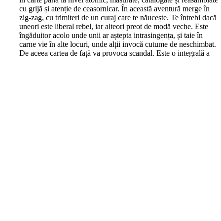
cu grijă și atenție de ceasornicar. În această aventură merge în
zig-zag, cu trimiteri de un curaj care te năucește. Te întrebi dacă
uneori este liberal rebel, iar alteori preot de modă veche. Este
îngăduitor acolo unde unii ar aștepta intrasingența, și taie în
carne vie în alte locuri, unde alții invocă cutume de neschimbat.
De aceea cartea de față va provoca scandal. Este o integrală a