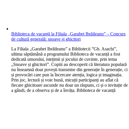
Biblioteca de vacanță la Filiala „Garabet Ibrăileanu” – Concurs
de cultură generală: snoave și ghicitori
L
a Filiala „Garabet Ibrăileanu” a Bibliotecii ”Gh. Asachi”,
ultima săptămână a programului Biblioteca de vacanță a fost
dedicată umorului, istețimii și jocului de cuvinte, prin tema
„Snoave și ghicitori”. Copiii au descoperit că literatura populară
nu înseamnă doar povești transmise din generație în generație, ci
și provocări care pun la încercare atenția, logica și imaginația.
Prin joc, lectură și voie bună, micuții participanți au aflat că
fiecare ghicitoare ascunde nu doar un răspuns, ci și o invitație de
a gândi, de a observa și de a învăța. Biblioteca de vacanță