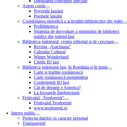
Digitizarea colecţiilor speciale
Autori copiii
Poveştile Iaşului
Poemele Iaşului
Coordonarea metodică a activităţii bibliotecilor din judeţ
ProBiblioteca
Strategia de dezvoltare a sistemului de biblioteci
publice din judeţul Iaşi
Biblioteca judeţeană, centru editorial şi de cercetare
Revista „Asachiana”
Calendar Cultural
Winter Wonderland
Cărţile BJ Iaşi
Biblioteca judeţeană Iaşi, în România şi în lume
Carte şi tradiţie românească
Carte românească pretutindeni
Conferințele BJ Iași
Cât de departe e America?
La Izvoarele Înţelepciunii
Festivalul „Teodorenii“
Festivalul Teodorenii
www.teodorenii.ro
Interes public
Protecția datelor cu caracter personal
Transparență