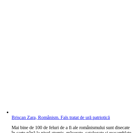
Briscan Zara, Românism. Fals tratat de ură patriotică
M
ai bine de 100 de feluri de a fi ale românismului sunt disecate
în carte până la nivel atomic, măsurate, catalogate și reasamblate