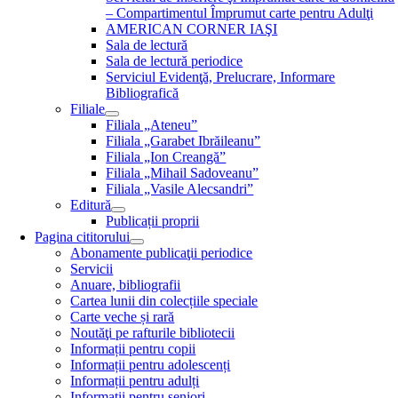
– Compartimentul Împrumut carte pentru Adulţi
AMERICAN CORNER IAŞI
Sala de lectură
Sala de lectură periodice
Serviciul Evidenţă, Prelucrare, Informare
Bibliografică
Filiale
Filiala „Ateneu”
Filiala „Garabet Ibrăileanu”
Filiala „Ion Creangă”
Filiala „Mihail Sadoveanu”
Filiala „Vasile Alecsandri”
Editură
Publicații proprii
Pagina cititorului
Abonamente publicaţii periodice
Servicii
Anuare, bibliografii
Cartea lunii din colecțiile speciale
Carte veche și rară
Noutăţi pe rafturile bibliotecii
Informații pentru copii
Informații pentru adolescenți
Informații pentru adulți
Informații pentru seniori