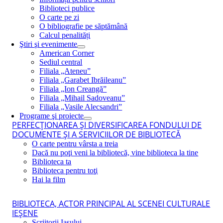
Biblioteci publice
O carte pe zi
O bibliografie pe săptămână
Calcul penalități
Ştiri şi evenimente
American Corner
Sediul central
Filiala „Ateneu”
Filiala „Garabet Ibrăileanu”
Filiala „Ion Creangă”
Filiala „Mihail Sadoveanu”
Filiala „Vasile Alecsandri”
Programe şi proiecte
PERFECŢIONAREA ŞI DIVERSIFICAREA FONDULUI DE
DOCUMENTE ŞI A SERVICIILOR DE BIBLIOTECĂ
O carte pentru vârsta a treia
Dacă nu poţi veni la bibliotecă, vine biblioteca la tine
Biblioteca ta
Biblioteca pentru toţi
Hai la film
BIBLIOTECA, ACTOR PRINCIPAL AL SCENEI CULTURALE
IEŞENE
Scriitorii Iaşului