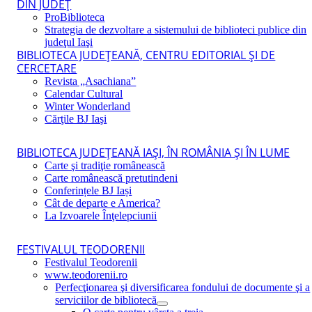
DIN JUDEŢ
ProBiblioteca
Strategia de dezvoltare a sistemului de biblioteci publice din
judeţul Iaşi
BIBLIOTECA JUDEŢEANĂ, CENTRU EDITORIAL ŞI DE
CERCETARE
Revista „Asachiana”
Calendar Cultural
Winter Wonderland
Cărţile BJ Iaşi
BIBLIOTECA JUDEŢEANĂ IAŞI, ÎN ROMÂNIA ŞI ÎN LUME
Carte şi tradiţie românească
Carte românească pretutindeni
Conferințele BJ Iași
Cât de departe e America?
La Izvoarele Înţelepciunii
FESTIVALUL TEODORENII
Festivalul Teodorenii
www.teodorenii.ro
Perfecţionarea şi diversificarea fondului de documente şi a
serviciilor de bibliotecă