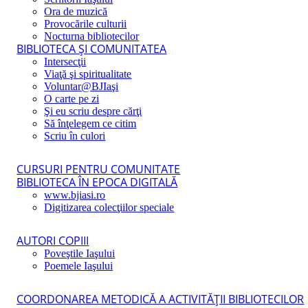
Ora de muzică
Provocările culturii
Nocturna bibliotecilor
BIBLIOTECA ŞI COMUNITATEA
Intersecţii
Viaţă şi spiritualitate
Voluntar@BJIaşi
O carte pe zi
Şi eu scriu despre cărţi
Să înţelegem ce citim
Scriu în culori
CURSURI PENTRU COMUNITATE
BIBLIOTECA ÎN EPOCA DIGITALĂ
www.bjiasi.ro
Digitizarea colecţiilor speciale
AUTORI COPIII
Poveştile Iaşului
Poemele Iaşului
COORDONAREA METODICĂ A ACTIVITĂŢII BIBLIOTECILOR