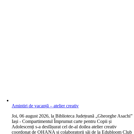
Amintiri de vacanță – atelier creativ
J
oi, 06 august 2026, la Biblioteca Județeană „Gheorghe Asachi”
Iași - Compartimentul Împrumut carte pentru Copii și
Adolescenți s-a desfășurat cel de-al doilea atelier creativ
coordonat de OHANA și colaboratorii săi de la Edubloom Club