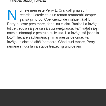
Patricia Wood, Loterie
N
umele meu este Perry L. Crandall şi nu sunt
retardat. Loterie este un roman remarcabil despre
şansă şi noroc. Coeficientul de inteligenţă al lui
Perry nu este prea mare, dar el nu e idiot. Bunica l-a învăţat
tot ce trebuia să ştie ca să supravieţuiască: l-a învăţat să-şi
noteze informaţiile pentru a nu le uita. L-a învăţat să joace la
loto în fiecare săptămână. şi, mai presus de orice, l-a
învăţat în cine să aibă încredere. Când buni moare, Perry
rămâne singur la vârsta de treizeci şi unu de ani.