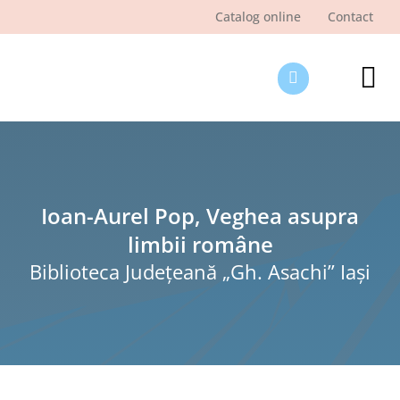
Skip
Catalog online
Contact
to
content
Tog
Nav
Des
Pagi
Şti
Ioan-Aurel Pop, Veghea asupra
limbii române
Pro
Biblioteca Judeţeană „Gh. Asachi” Iaşi
Int