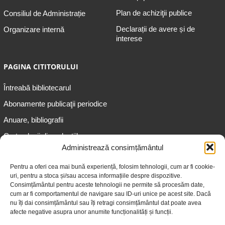
Plan de achiziţii publice
Consiliul de Administrație
Declarații de avere și de
Organizare internă
interese
PAGINA CITITORULUI
Întreabă bibliotecarul
Abonamente publicaţii periodice
Anuare, bibliografii
Cartea lunii din colecțiile
speciale
Administrează consimțământul
Informații pentru copii
Pentru a oferi cea mai bună experiență, folosim tehnologii, cum ar fi cookie-
uri, pentru a stoca și/sau accesa informațiile despre dispozitive.
Informații pentru adolescenți
Consimțământul pentru aceste tehnologii ne permite să procesăm date,
Informații pentru adulți
cum ar fi comportamentul de navigare sau ID-uri unice pe acest site. Dacă
nu îți dai consimțământul sau îți retragi consimțământul dat poate avea
Informații pentru seniori
afecte negative asupra unor anumite funcționalități și funcții.