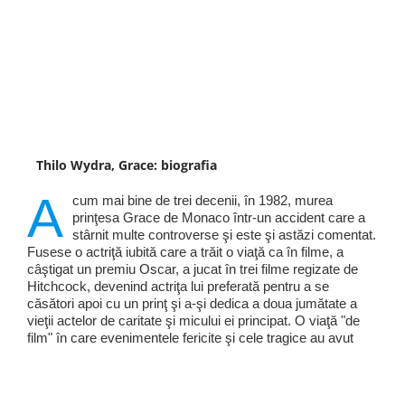
Thilo Wydra, Grace: biografia
A
cum mai bine de trei decenii, în 1982, murea
prinţesa Grace de Monaco într-un accident care a
stârnit multe controverse şi este şi astăzi comentat.
Fusese o actriţă iubită care a trăit o viaţă ca în filme, a
câştigat un premiu Oscar, a jucat în trei filme regizate de
Hitchcock, devenind actriţa lui preferată pentru a se
căsători apoi cu un prinţ şi a-şi dedica a doua jumătate a
vieţii actelor de caritate şi micului ei principat. O viaţă "de
film" în care evenimentele fericite şi cele tragice au avut