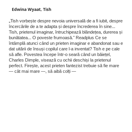
Edwina Wyaat, Tish
„Tish vorbește despre nevoia universală de a fi iubit, despre
încercările de a te adapta și despre încrederea în sine...
Tish, prietenul imaginar, întruchipează blândețea, durerea și
bunătatea... O poveste frumoasă." Readplus Ce se
întâmplă atunci când un prieten imaginar e abandonat sau e
dat uitării de însuși copilul care l-a inventat? Tish e pe cale
să afle. Povestea începe într-o seară când un băiețel,
Charles Dimple, visează cu ochii deschiși la prietenul
perfect. Firește, acest prieten fantezist trebuie să fie mare
— cât mai mare —, să aibă colți —