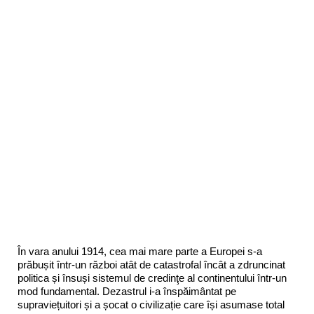
În vara anului 1914, cea mai mare parte a Europei s-a
prăbușit într-un război atât de catastrofal încât a zdruncinat
politica și însuși sistemul de credinţe al continentului într-un
mod fundamental. Dezastrul i-a înspăimântat pe
supraviețuitori și a șocat o civilizație care își asumase total