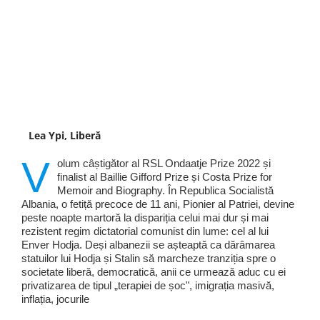
Lea Ypi, Liberă
V
olum câștigător al RSL Ondaatje Prize 2022 și
finalist al Baillie Gifford Prize și Costa Prize for
Memoir and Biography. În Republica Socialistă
Albania, o fetiță precoce de 11 ani, Pionier al Patriei, devine
peste noapte martoră la dispariția celui mai dur și mai
rezistent regim dictatorial comunist din lume: cel al lui
Enver Hodja. Deși albanezii se așteaptă ca dărâmarea
statuilor lui Hodja și Stalin să marcheze tranziția spre o
societate liberă, democratică, anii ce urmează aduc cu ei
privatizarea de tipul „terapiei de șoc", imigrația masivă,
inflația, jocurile