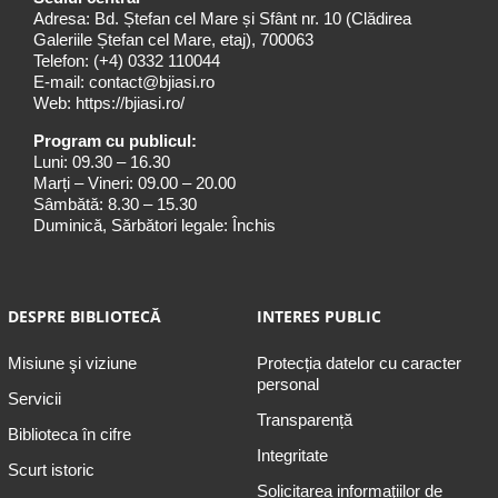
Adresa: Bd. Ștefan cel Mare și Sfânt nr. 10 (Clădirea
Galeriile Ștefan cel Mare, etaj), 700063
Telefon:
(+4) 0332 110044
E-mail:
contact@bjiasi.ro
Web:
https://bjiasi.ro/
Program cu publicul:
Luni: 09.30 – 16.30
Marți – Vineri: 09.00 – 20.00
Sâmbătă: 8.30 – 15.30
Duminică, Sărbători legale: Închis
DESPRE BIBLIOTECĂ
INTERES PUBLIC
Misiune şi viziune
Protecția datelor cu caracter
personal
Servicii
Transparență
Biblioteca în cifre
Integritate
Scurt istoric
Solicitarea informaţiilor de