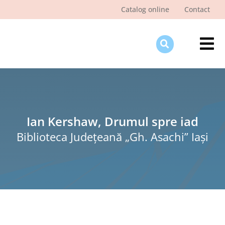
Skip
Catalog online
Contact
to
content
Tog
Nav
Des
Pagi
Şti
Ian Kershaw, Drumul spre iad
Biblioteca Judeţeană „Gh. Asachi” Iaşi
Pro
Int