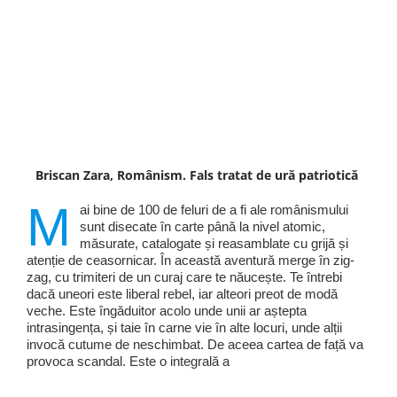
Briscan Zara, Românism. Fals tratat de ură patriotică
M
ai bine de 100 de feluri de a fi ale românismului
sunt disecate în carte până la nivel atomic,
măsurate, catalogate și reasamblate cu grijă și
atenție de ceasornicar. În această aventură merge în zig-
zag, cu trimiteri de un curaj care te năucește. Te întrebi
dacă uneori este liberal rebel, iar alteori preot de modă
veche. Este îngăduitor acolo unde unii ar aștepta
intrasingența, și taie în carne vie în alte locuri, unde alții
invocă cutume de neschimbat. De aceea cartea de față va
provoca scandal. Este o integrală a