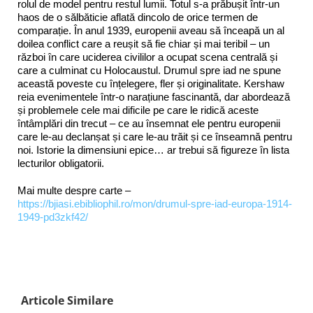
rolul de model pentru restul lumii. Totul s-a prăbușit într-un
haos de o sălbăticie aflată dincolo de orice termen de
comparație. În anul 1939, europenii aveau să înceapă un al
doilea conflict care a reușit să fie chiar și mai teribil – un
război în care uciderea civililor a ocupat scena centrală și
care a culminat cu Holocaustul. Drumul spre iad ne spune
această poveste cu înțelegere, fler și originalitate. Kershaw
reia evenimentele într-o narațiune fascinantă, dar abordează
și problemele cele mai dificile pe care le ridică aceste
întâmplări din trecut – ce au însemnat ele pentru europenii
care le-au declanșat și care le-au trăit și ce înseamnă pentru
noi. Istorie la dimensiuni epice… ar trebui să figureze în lista
lecturilor obligatorii.
Mai multe despre carte –
https://bjiasi.ebibliophil.ro/mon/drumul-spre-iad-europa-1914-
1949-pd3zkf42/
Articole Similare