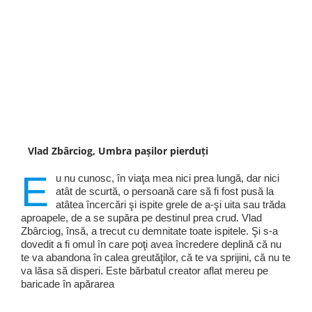
Vlad Zbârciog, Umbra pașilor pierduți
E
u nu cunosc, în viaţa mea nici prea lungă, dar nici
atât de scurtă, o persoană care să fi fost pusă la
atâtea încercări şi ispite grele de a-şi uita sau trăda
aproapele, de a se supăra pe destinul prea crud. Vlad
Zbârciog, însă, a trecut cu demnitate toate ispitele. Şi s-a
dovedit a fi omul în care poţi avea încredere deplină că nu
te va abandona în calea greutăţilor, că te va sprijini, că nu te
va lăsa să disperi. Este bărbatul creator aflat mereu pe
baricade în apărarea