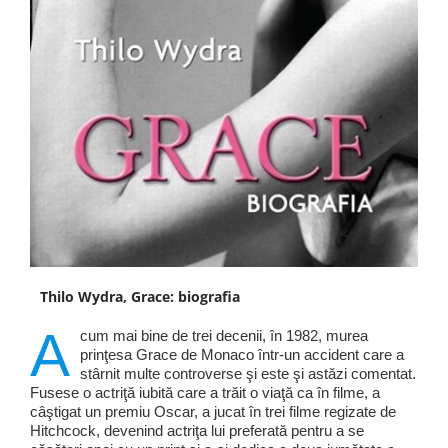
Thilo Wydra, Grace: biografia
A
cum mai bine de trei decenii, în 1982, murea
prinţesa Grace de Monaco într-un accident care a
stârnit multe controverse şi este şi astăzi comentat.
Fusese o actriţă iubită care a trăit o viaţă ca în filme, a
câştigat un premiu Oscar, a jucat în trei filme regizate de
Hitchcock, devenind actriţa lui preferată pentru a se