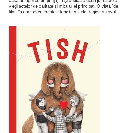
căsători apoi cu un prinţ şi a-şi dedica a doua jumătate a
vieţii actelor de caritate şi micului ei principat. O viaţă "de
film" în care evenimentele fericite şi cele tragice au avut