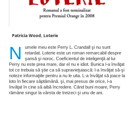
Patricia Wood, Loterie
N
umele meu este Perry L. Crandall şi nu sunt
retardat. Loterie este un roman remarcabil despre
şansă şi noroc. Coeficientul de inteligenţă al lui
Perry nu este prea mare, dar el nu e idiot. Bunica l-a învăţat
tot ce trebuia să ştie ca să supravieţuiască: l-a învăţat să-şi
noteze informaţiile pentru a nu le uita. L-a învăţat să joace la
loto în fiecare săptămână. şi, mai presus de orice, l-a
învăţat în cine să aibă încredere. Când buni moare, Perry
rămâne singur la vârsta de treizeci şi unu de ani.