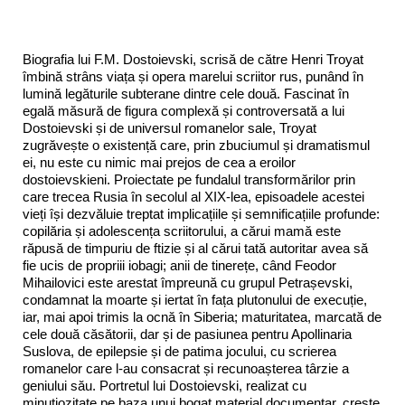
Biografia lui F.M. Dostoievski, scrisă de către Henri Troyat
îmbină strâns viața și opera marelui scriitor rus, punând în
lumină legăturile subterane dintre cele două. Fascinat în
egală măsură de figura complexă și controversată a lui
Dostoievski și de universul romanelor sale, Troyat
zugrăvește o existență care, prin zbuciumul și dramatismul
ei, nu este cu nimic mai prejos de cea a eroilor
dostoievskieni. Proiectate pe fundalul transformărilor prin
care trecea Rusia în secolul al XIX-lea, episoadele acestei
vieți își dezvăluie treptat implicațiile și semnificațiile profunde:
copilăria și adolescența scriitorului, a cărui mamă este
răpusă de timpuriu de ftizie și al cărui tată autoritar avea să
fie ucis de propriii iobagi; anii de tinerețe, când Feodor
Mihailovici este arestat împreună cu grupul Petrașevski,
condamnat la moarte și iertat în fața plutonului de execuție,
iar, mai apoi trimis la ocnă în Siberia; maturitatea, marcată de
cele două căsătorii, dar și de pasiunea pentru Apollinaria
Suslova, de epilepsie și de patima jocului, cu scrierea
romanelor care l-au consacrat și recunoașterea târzie a
geniului său. Portretul lui Dostoievski, realizat cu
minuțiozitate pe baza unui bogat material documentar, crește