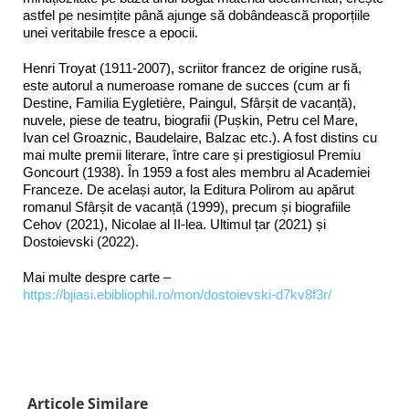
astfel pe nesimțite până ajunge să dobândească proporțiile
unei veritabile fresce a epocii.
Henri Troyat (1911-2007), scriitor francez de origine rusă,
este autorul a numeroase romane de succes (cum ar fi
Destine, Familia Eygletière, Paingul, Sfârșit de vacanță),
nuvele, piese de teatru, biografii (Pușkin, Petru cel Mare,
Ivan cel Groaznic, Baudelaire, Balzac etc.). A fost distins cu
mai multe premii literare, între care și prestigiosul Premiu
Goncourt (1938). În 1959 a fost ales membru al Academiei
Franceze. De același autor, la Editura Polirom au apărut
romanul Sfârșit de vacanță (1999), precum și biografiile
Cehov (2021), Nicolae al II-lea. Ultimul țar (2021) și
Dostoievski (2022).
Mai multe despre carte –
https://bjiasi.ebibliophil.ro/mon/dostoievski-d7kv8f3r/
Articole Similare