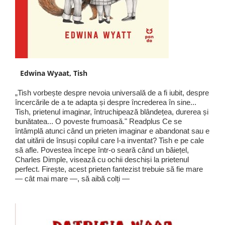
Edwina Wyaat, Tish
„Tish vorbește despre nevoia universală de a fi iubit, despre
încercările de a te adapta și despre încrederea în sine...
Tish, prietenul imaginar, întruchipează blândețea, durerea și
bunătatea... O poveste frumoasă." Readplus Ce se
întâmplă atunci când un prieten imaginar e abandonat sau e
dat uitării de însuși copilul care l-a inventat? Tish e pe cale
să afle. Povestea începe într-o seară când un băiețel,
Charles Dimple, visează cu ochii deschiși la prietenul
perfect. Firește, acest prieten fantezist trebuie să fie mare
— cât mai mare —, să aibă colți —