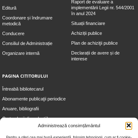
Raport de evaluare a
implementării Legii nr. 544/2001
Editură
în anul 2024
Coordonare și îndrumare
Situații financiare
metodică
Achiziții publice
Conducere
Plan de achiziţii publice
Consiliul de Administrație
Declarații de avere și de
Organizare internă
interese
PAGINA CITITORULUI
Întreabă bibliotecarul
Abonamente publicaţii periodice
Anuare, bibliografii
Cartea lunii din colecțiile
speciale
Administrează consimțământul
Informații pentru copii
Pentru a oferi cea mai bună experiență, folosim tehnologii, cum ar fi cookie-