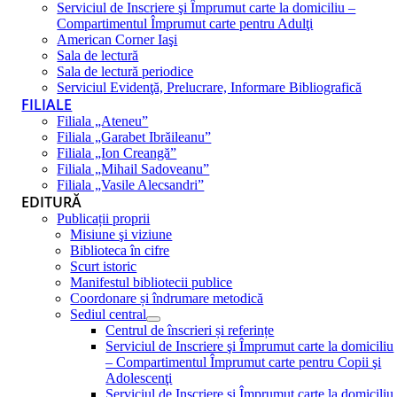
Serviciul de Inscriere şi Împrumut carte la domiciliu –
Compartimentul Împrumut carte pentru Adulţi
American Corner Iaşi
Sala de lectură
Sala de lectură periodice
Serviciul Evidenţă, Prelucrare, Informare Bibliografică
FILIALE
Filiala „Ateneu”
Filiala „Garabet Ibrăileanu”
Filiala „Ion Creangă”
Filiala „Mihail Sadoveanu”
Filiala „Vasile Alecsandri”
EDITURĂ
Publicații proprii
Misiune şi viziune
Biblioteca în cifre
Scurt istoric
Manifestul bibliotecii publice
Coordonare și îndrumare metodică
Sediul central
Centrul de înscrieri și referințe
Serviciul de Inscriere şi Împrumut carte la domiciliu
– Compartimentul Împrumut carte pentru Copii şi
Adolescenţi
Serviciul de Inscriere şi Împrumut carte la domiciliu