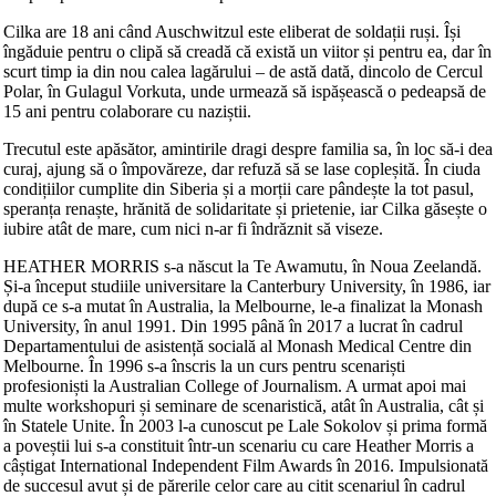
Cilka are 18 ani când Auschwitzul este eliberat de soldații ruși. Își
îngăduie pentru o clipă să creadă că există un viitor și pentru ea, dar în
scurt timp ia din nou calea lagărului – de astă dată, dincolo de Cercul
Polar, în Gulagul Vorkuta, unde urmează să ispășească o pedeapsă de
15 ani pentru colaborare cu naziștii.
Trecutul este apăsător, amintirile dragi despre familia sa, în loc să-i dea
curaj, ajung să o împovăreze, dar refuză să se lase copleșită. În ciuda
condițiilor cumplite din Siberia și a morții care pândește la tot pasul,
speranța renaște, hrănită de solidaritate și prietenie, iar Cilka găsește o
iubire atât de mare, cum nici n-ar fi îndrăznit să viseze.
HEATHER MORRIS s-a născut la Te Awamutu, în Noua Zeelandă.
Și-a început studiile universitare la Canterbury University, în 1986, iar
după ce s-a mutat în Australia, la Melbourne, le-a finalizat la Monash
University, în anul 1991. Din 1995 până în 2017 a lucrat în cadrul
Departamentului de asistență socială al Monash Medical Centre din
Melbourne. În 1996 s-a înscris la un curs pentru scenariști
profesioniști la Australian College of Journalism. A urmat apoi mai
multe workshopuri și seminare de scenaristică, atât în Australia, cât și
în Statele Unite. În 2003 l-a cunoscut pe Lale Sokolov și prima formă
a poveștii lui s-a constituit într-un scenariu cu care Heather Morris a
câștigat International Independent Film Awards în 2016. Impulsionată
de succesul avut și de părerile celor care au citit scenariul în cadrul