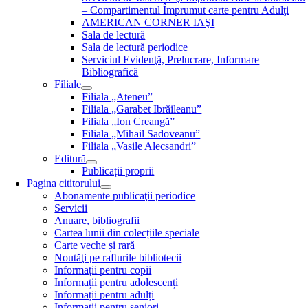
– Compartimentul Împrumut carte pentru Adulţi
AMERICAN CORNER IAŞI
Sala de lectură
Sala de lectură periodice
Serviciul Evidenţă, Prelucrare, Informare
Bibliografică
Filiale
Filiala „Ateneu”
Filiala „Garabet Ibrăileanu”
Filiala „Ion Creangă”
Filiala „Mihail Sadoveanu”
Filiala „Vasile Alecsandri”
Editură
Publicații proprii
Pagina cititorului
Abonamente publicaţii periodice
Servicii
Anuare, bibliografii
Cartea lunii din colecțiile speciale
Carte veche și rară
Noutăţi pe rafturile bibliotecii
Informații pentru copii
Informații pentru adolescenți
Informații pentru adulți
Informații pentru seniori