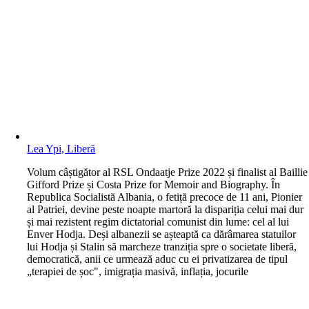
Lea Ypi, Liberă
V
olum câștigător al RSL Ondaatje Prize 2022 și finalist al Baillie
Gifford Prize și Costa Prize for Memoir and Biography. În
Republica Socialistă Albania, o fetiță precoce de 11 ani, Pionier
al Patriei, devine peste noapte martoră la dispariția celui mai dur
și mai rezistent regim dictatorial comunist din lume: cel al lui
Enver Hodja. Deși albanezii se așteaptă ca dărâmarea statuilor
lui Hodja și Stalin să marcheze tranziția spre o societate liberă,
democratică, anii ce urmează aduc cu ei privatizarea de tipul
„terapiei de șoc", imigrația masivă, inflația, jocurile