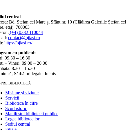
iul central
esa: Bd. Ștefan cel Mare și Sfânt nr. 10 (Clădirea Galeriile Ștefan cel
e, etaj), 700063
efon:
(+4) 0332 110044
ail:
contact@bjiasi.ro
b:
https://bjiasi.ro/
gram cu publicul:
i: 09.30 – 16.30
ți – Vineri: 09.00 – 20.00
bătă: 8.30 – 15.30
inică, Sărbători legale: Închis
SPRE BIBLIOTECĂ
Misiune şi viziune
Servicii
Biblioteca în cifre
Scurt istoric
Manifestul bibliotecii publice
Legea bibliotecilor
Sediul central
Filiale