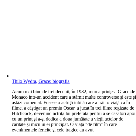
Thilo Wydra, Grace: biografia
A
cum mai bine de trei decenii, în 1982, murea prinţesa Grace de
Monaco într-un accident care a stârnit multe controverse şi este ş
astăzi comentat. Fusese o actriţă iubită care a trăit o viaţă ca în
filme, a câştigat un premiu Oscar, a jucat în trei filme regizate de
Hitchcock, devenind actriţa lui preferată pentru a se căsători apoi
cu un prinţ şi a-şi dedica a doua jumătate a vieţii actelor de
caritate şi micului ei principat. O viaţă "de film" în care
evenimentele fericite şi cele tragice au avut