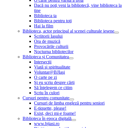
O carte pentru vârsta a treia
Dacă nu poţi veni la bibliotecă, vine biblioteca la
tine
Biblioteca ta
Biblioteca pentru toţi
Hai la film
Biblioteca, actor principal al scenei culturale ieşene
Scriitorii Iaşului
Ora de muzică
Provocările culturii
Nocturna bibliotecilor
Biblioteca și Comunitatea
Intersecţii
Viaţă şi spiritualitate
Voluntar@BJIaşi
O carte pe zi
Şi eu scriu despre cărţi
Să înţelegem ce citim
Scriu în culori
Cursuri pentru comunitate
Cursuri de limba engleză pentru seniori
E-tiquette, please!
Exist, deci mi-e foame!
Biblioteca în epoca digitală
www.bjiasi.ro