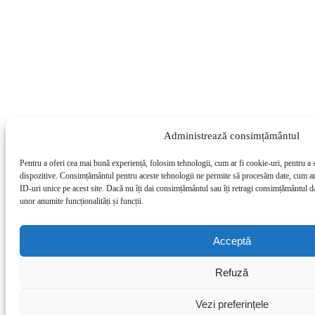
Administrează consimțământul
Pentru a oferi cea mai bună experiență, folosim tehnologii, cum ar fi cookie-uri, pentru a 
dispozitive. Consimțământul pentru aceste tehnologii ne permite să procesăm date, cum a
ID-uri unice pe acest site. Dacă nu îți dai consimțământul sau îți retragi consimțământul d
unor anumite funcționalități și funcții.
Acceptă
Refuză
Vezi preferințele