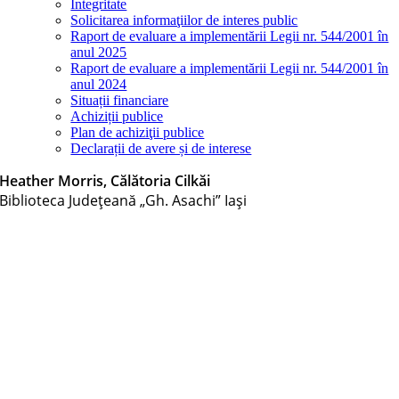
Integritate
Solicitarea informaţiilor de interes public
Raport de evaluare a implementării Legii nr. 544/2001 în
anul 2025
Raport de evaluare a implementării Legii nr. 544/2001 în
anul 2024
Situații financiare
Achiziții publice
Plan de achiziţii publice
Declarații de avere și de interese
Heather Morris, Călătoria Cilkăi
Biblioteca Judeţeană „Gh. Asachi” Iaşi