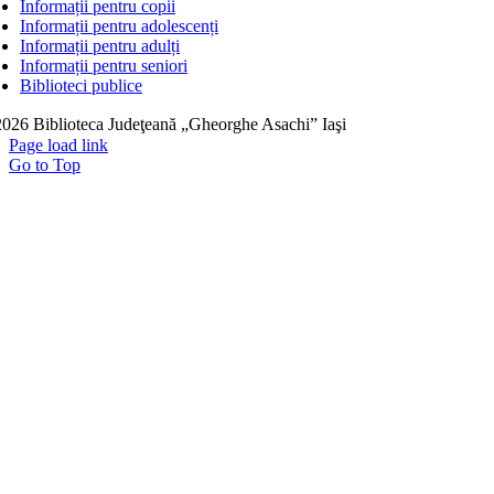
Informații pentru copii
Informații pentru adolescenți
Informații pentru adulți
Informații pentru seniori
Biblioteci publice
026 Biblioteca Judeţeană „Gheorghe Asachi” Iaşi
Page load link
Go to Top