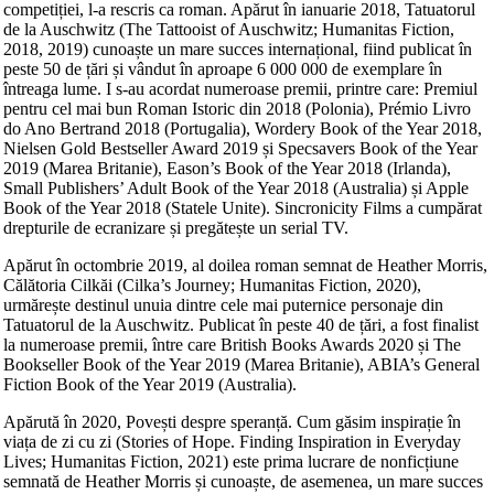
competiției, l-a rescris ca roman. Apărut în ianuarie 2018, Tatuatorul
de la Auschwitz (The Tattooist of Auschwitz; Humanitas Fiction,
2018, 2019) cunoaște un mare succes internațional, fiind publicat în
peste 50 de țări și vândut în aproape 6 000 000 de exemplare în
întreaga lume. I s-au acordat numeroase premii, printre care: Premiul
pentru cel mai bun Roman Istoric din 2018 (Polonia), Prémio Livro
do Ano Bertrand 2018 (Portugalia), Wordery Book of the Year 2018,
Nielsen Gold Bestseller Award 2019 și Specsavers Book of the Year
2019 (Marea Britanie), Eason’s Book of the Year 2018 (Irlanda),
Small Publishers’ Adult Book of the Year 2018 (Australia) și Apple
Book of the Year 2018 (Statele Unite). Sincronicity Films a cumpărat
drepturile de ecranizare și pregătește un serial TV.
Apărut în octombrie 2019, al doilea roman semnat de Heather Morris,
Călătoria Cilkăi (Cilka’s Journey; Humanitas Fiction, 2020),
urmărește destinul unuia dintre cele mai puternice personaje din
Tatuatorul de la Auschwitz. Publicat în peste 40 de țări, a fost finalist
la numeroase premii, între care British Books Awards 2020 și The
Bookseller Book of the Year 2019 (Marea Britanie), ABIA’s General
Fiction Book of the Year 2019 (Australia).
Apărută în 2020, Povești despre speranță. Cum găsim inspirație în
viața de zi cu zi (Stories of Hope. Finding Inspiration in Everyday
Lives; Humanitas Fiction, 2021) este prima lucrare de nonficțiune
semnată de Heather Morris și cunoaște, de asemenea, un mare succes