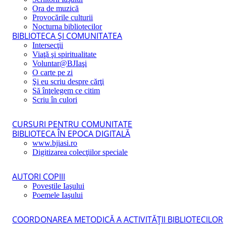
Ora de muzică
Provocările culturii
Nocturna bibliotecilor
BIBLIOTECA ŞI COMUNITATEA
Intersecţii
Viaţă şi spiritualitate
Voluntar@BJIaşi
O carte pe zi
Şi eu scriu despre cărţi
Să înţelegem ce citim
Scriu în culori
CURSURI PENTRU COMUNITATE
BIBLIOTECA ÎN EPOCA DIGITALĂ
www.bjiasi.ro
Digitizarea colecţiilor speciale
AUTORI COPIII
Poveştile Iaşului
Poemele Iaşului
COORDONAREA METODICĂ A ACTIVITĂŢII BIBLIOTECILOR