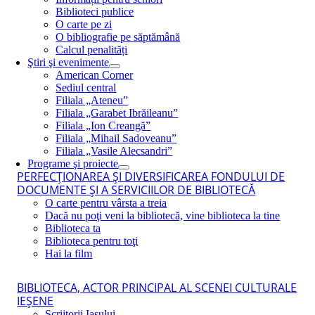
Biblioteci publice
O carte pe zi
O bibliografie pe săptămână
Calcul penalități
Ştiri şi evenimente
American Corner
Sediul central
Filiala „Ateneu”
Filiala „Garabet Ibrăileanu”
Filiala „Ion Creangă”
Filiala „Mihail Sadoveanu”
Filiala „Vasile Alecsandri”
Programe şi proiecte
PERFECŢIONAREA ŞI DIVERSIFICAREA FONDULUI DE
DOCUMENTE ŞI A SERVICIILOR DE BIBLIOTECĂ
O carte pentru vârsta a treia
Dacă nu poţi veni la bibliotecă, vine biblioteca la tine
Biblioteca ta
Biblioteca pentru toţi
Hai la film
BIBLIOTECA, ACTOR PRINCIPAL AL SCENEI CULTURALE
IEŞENE
Scriitorii Iaşului