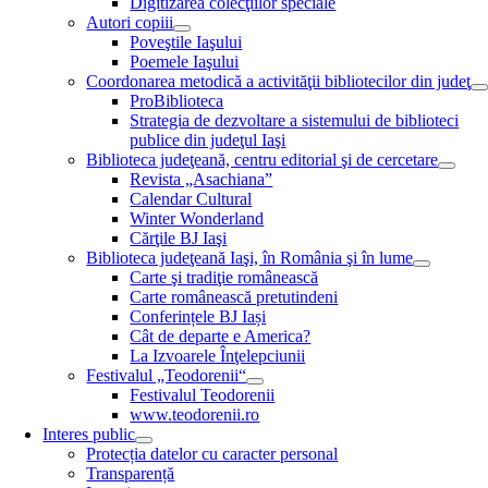
Digitizarea colecţiilor speciale
Autori copiii
Poveştile Iaşului
Poemele Iaşului
Coordonarea metodică a activităţii bibliotecilor din judeţ
ProBiblioteca
Strategia de dezvoltare a sistemului de biblioteci
publice din judeţul Iaşi
Biblioteca judeţeană, centru editorial şi de cercetare
Revista „Asachiana”
Calendar Cultural
Winter Wonderland
Cărţile BJ Iaşi
Biblioteca judeţeană Iaşi, în România şi în lume
Carte şi tradiţie românească
Carte românească pretutindeni
Conferințele BJ Iași
Cât de departe e America?
La Izvoarele Înţelepciunii
Festivalul „Teodorenii“
Festivalul Teodorenii
www.teodorenii.ro
Interes public
Protecția datelor cu caracter personal
Transparență