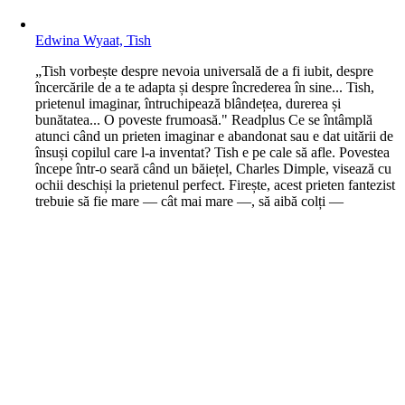
Edwina Wyaat, Tish
„Tish vorbește despre nevoia universală de a fi iubit, despre
încercările de a te adapta și despre încrederea în sine... Tish,
prietenul imaginar, întruchipează blândețea, durerea și
bunătatea... O poveste frumoasă." Readplus Ce se întâmplă
atunci când un prieten imaginar e abandonat sau e dat uitării de
însuși copilul care l-a inventat? Tish e pe cale să afle. Povestea
începe într-o seară când un băiețel, Charles Dimple, visează cu
ochii deschiși la prietenul perfect. Firește, acest prieten fantezist
trebuie să fie mare — cât mai mare —, să aibă colți —