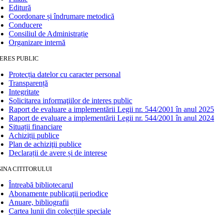
Editură
Coordonare și îndrumare metodică
Conducere
Consiliul de Administrație
Organizare internă
ERES PUBLIC
Protecția datelor cu caracter personal
Transparență
Integritate
Solicitarea informaţiilor de interes public
Raport de evaluare a implementării Legii nr. 544/2001 în anul 2025
Raport de evaluare a implementării Legii nr. 544/2001 în anul 2024
Situații financiare
Achiziții publice
Plan de achiziţii publice
Declarații de avere și de interese
INA CITITORULUI
Întreabă bibliotecarul
Abonamente publicaţii periodice
Anuare, bibliografii
Cartea lunii din colecțiile speciale