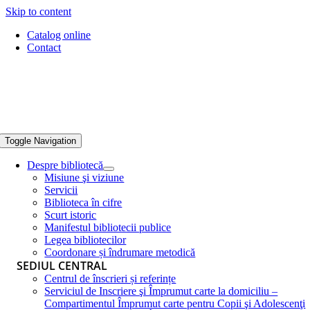
Skip to content
Catalog online
Contact
Toggle Navigation
Despre bibliotecă
Misiune şi viziune
Servicii
Biblioteca în cifre
Scurt istoric
Manifestul bibliotecii publice
Legea bibliotecilor
Coordonare și îndrumare metodică
SEDIUL CENTRAL
Centrul de înscrieri și referințe
Serviciul de Inscriere şi Împrumut carte la domiciliu –
Compartimentul Împrumut carte pentru Copii şi Adolescenţi