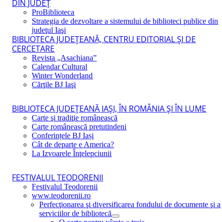
DIN JUDEŢ
ProBiblioteca
Strategia de dezvoltare a sistemului de biblioteci publice din
judeţul Iaşi
BIBLIOTECA JUDEŢEANĂ, CENTRU EDITORIAL ŞI DE
CERCETARE
Revista „Asachiana”
Calendar Cultural
Winter Wonderland
Cărţile BJ Iaşi
BIBLIOTECA JUDEŢEANĂ IAŞI, ÎN ROMÂNIA ŞI ÎN LUME
Carte şi tradiţie românească
Carte românească pretutindeni
Conferințele BJ Iași
Cât de departe e America?
La Izvoarele Înţelepciunii
FESTIVALUL TEODORENII
Festivalul Teodorenii
www.teodorenii.ro
Perfecţionarea şi diversificarea fondului de documente şi a
serviciilor de bibliotecă