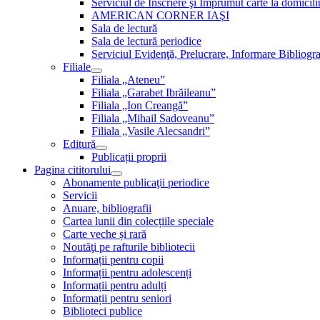
Serviciul de Inscriere şi Împrumut carte la domici
AMERICAN CORNER IAŞI
Sala de lectură
Sala de lectură periodice
Serviciul Evidenţă, Prelucrare, Informare Bibliogra
Filiale
Filiala „Ateneu”
Filiala „Garabet Ibrăileanu”
Filiala „Ion Creangă”
Filiala „Mihail Sadoveanu”
Filiala „Vasile Alecsandri”
Editură
Publicații proprii
Pagina cititorului
Abonamente publicaţii periodice
Servicii
Anuare, bibliografii
Cartea lunii din colecțiile speciale
Carte veche și rară
Noutăţi pe rafturile bibliotecii
Informații pentru copii
Informații pentru adolescenți
Informații pentru adulți
Informații pentru seniori
Biblioteci publice