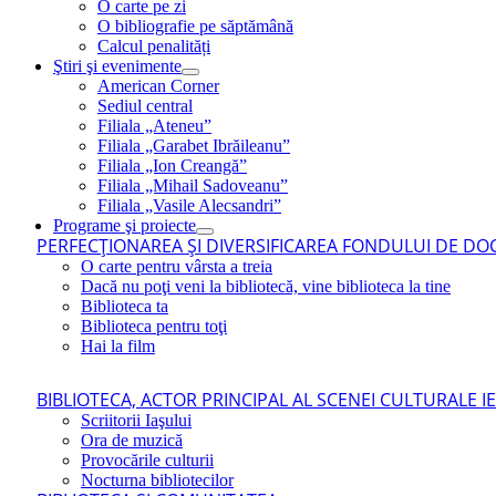
O carte pe zi
O bibliografie pe săptămână
Calcul penalități
Ştiri şi evenimente
American Corner
Sediul central
Filiala „Ateneu”
Filiala „Garabet Ibrăileanu”
Filiala „Ion Creangă”
Filiala „Mihail Sadoveanu”
Filiala „Vasile Alecsandri”
Programe şi proiecte
PERFECŢIONAREA ŞI DIVERSIFICAREA FONDULUI DE DOC
O carte pentru vârsta a treia
Dacă nu poţi veni la bibliotecă, vine biblioteca la tine
Biblioteca ta
Biblioteca pentru toţi
Hai la film
BIBLIOTECA, ACTOR PRINCIPAL AL SCENEI CULTURALE I
Scriitorii Iaşului
Ora de muzică
Provocările culturii
Nocturna bibliotecilor