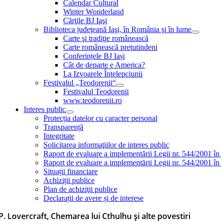
Calendar Cultural
Winter Wonderland
Cărţile BJ Iaşi
Biblioteca judeţeană Iaşi, în România şi în lume
Carte şi tradiţie românească
Carte românească pretutindeni
Conferințele BJ Iași
Cât de departe e America?
La Izvoarele Înţelepciunii
Festivalul „Teodorenii“
Festivalul Teodorenii
www.teodorenii.ro
Interes public
Protecția datelor cu caracter personal
Transparență
Integritate
Solicitarea informaţiilor de interes public
Raport de evaluare a implementării Legii nr. 544/2001 în
Raport de evaluare a implementării Legii nr. 544/2001 în
Situații financiare
Achiziții publice
Plan de achiziţii publice
Declarații de avere și de interese
P. Lovercraft, Chemarea lui Cthulhu și alte povestiri