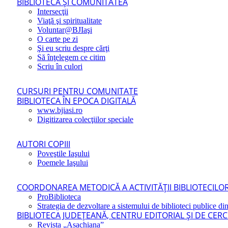
BIBLIOTECA ŞI COMUNITATEA
Intersecţii
Viaţă şi spiritualitate
Voluntar@BJIaşi
O carte pe zi
Şi eu scriu despre cărţi
Să înţelegem ce citim
Scriu în culori
CURSURI PENTRU COMUNITATE
BIBLIOTECA ÎN EPOCA DIGITALĂ
www.bjiasi.ro
Digitizarea colecţiilor speciale
AUTORI COPIII
Poveştile Iaşului
Poemele Iaşului
COORDONAREA METODICĂ A ACTIVITĂŢII BIBLIOTECILOR
ProBiblioteca
Strategia de dezvoltare a sistemului de biblioteci publice din
BIBLIOTECA JUDEŢEANĂ, CENTRU EDITORIAL ŞI DE CER
Revista „Asachiana”