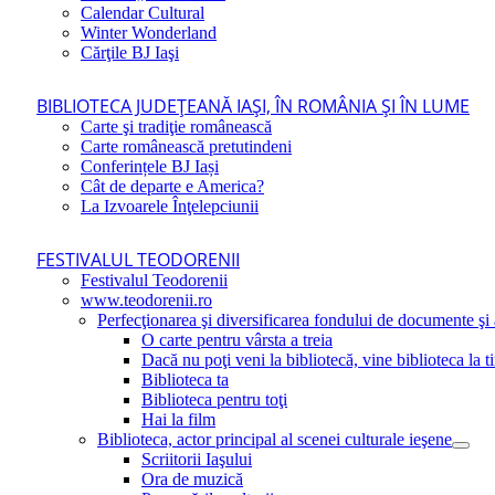
Calendar Cultural
Winter Wonderland
Cărţile BJ Iaşi
BIBLIOTECA JUDEŢEANĂ IAŞI, ÎN ROMÂNIA ŞI ÎN LUME
Carte şi tradiţie românească
Carte românească pretutindeni
Conferințele BJ Iași
Cât de departe e America?
La Izvoarele Înţelepciunii
FESTIVALUL TEODORENII
Festivalul Teodorenii
www.teodorenii.ro
Perfecţionarea şi diversificarea fondului de documente şi a
O carte pentru vârsta a treia
Dacă nu poţi veni la bibliotecă, vine biblioteca la t
Biblioteca ta
Biblioteca pentru toţi
Hai la film
Biblioteca, actor principal al scenei culturale ieşene
Scriitorii Iaşului
Ora de muzică