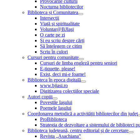
Provocările culturii
Nocturna bibliotecilor
Biblioteca și Comunitatea
Intersecţii
Viaţă şi spiritualitate
Voluntar@BJIaşi
O carte pe zi
Şi eu scriu despre cărţi
Să înţelegem ce citim
Scriu în culori
Cursuri pentru comunitate
Cursuri de limba engleză pentru seniori
E-tiquette, please!
Exist, deci mi-e foame!
Biblioteca în epoca digitală
www.bjiasi.ro
Digitizarea colecţiilor speciale
Autori copiii
Poveştile Iaşului
Poemele Iaşului
Coordonarea metodică a activităţii bibliotecilor din judeţ
ProBiblioteca
Strategia de dezvoltare a sistemului de biblioteci pu
Biblioteca judeţeană, centru editorial şi de cercetare
Revista „Asachiana”