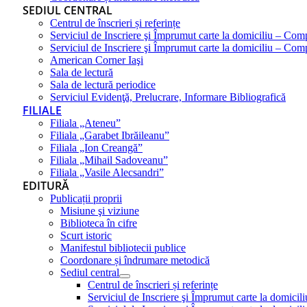
SEDIUL CENTRAL
Centrul de înscrieri și referințe
Serviciul de Inscriere şi Împrumut carte la domiciliu – Com
Serviciul de Inscriere şi Împrumut carte la domiciliu – Co
American Corner Iaşi
Sala de lectură
Sala de lectură periodice
Serviciul Evidenţă, Prelucrare, Informare Bibliografică
FILIALE
Filiala „Ateneu”
Filiala „Garabet Ibrăileanu”
Filiala „Ion Creangă”
Filiala „Mihail Sadoveanu”
Filiala „Vasile Alecsandri”
EDITURĂ
Publicații proprii
Misiune şi viziune
Biblioteca în cifre
Scurt istoric
Manifestul bibliotecii publice
Coordonare și îndrumare metodică
Sediul central
Centrul de înscrieri și referințe
Serviciul de Inscriere şi Împrumut carte la domici