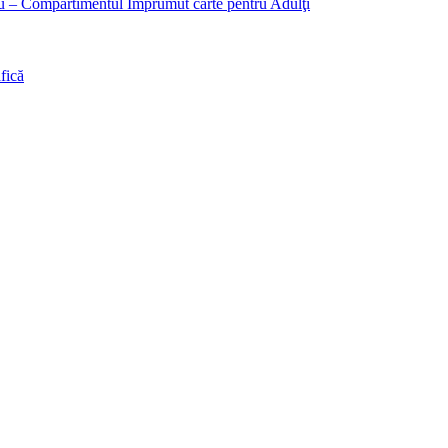
liu – Compartimentul Împrumut carte pentru Adulţi
fică