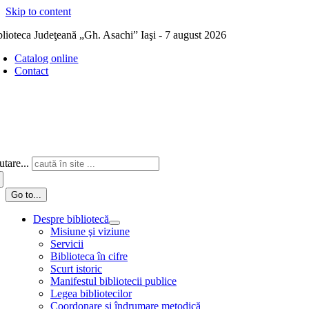
Skip to content
blioteca Judeţeană „Gh. Asachi” Iaşi - 7 august 2026
Catalog online
Contact
tare...
Go to...
Despre bibliotecă
Misiune şi viziune
Servicii
Biblioteca în cifre
Scurt istoric
Manifestul bibliotecii publice
Legea bibliotecilor
Coordonare și îndrumare metodică