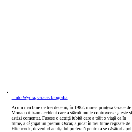
Thilo Wydra, Grace: biografia
A
cum mai bine de trei decenii, în 1982, murea prinţesa Grace de
Monaco într-un accident care a stârnit multe controverse şi este ş
astăzi comentat. Fusese o actriţă iubită care a trăit o viaţă ca în
filme, a câştigat un premiu Oscar, a jucat în trei filme regizate de
Hitchcock, devenind actriţa lui preferată pentru a se căsători apoi