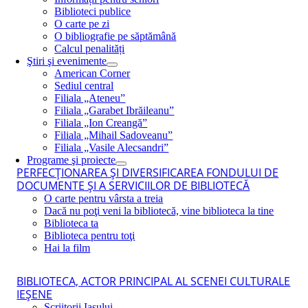
Biblioteci publice
O carte pe zi
O bibliografie pe săptămână
Calcul penalități
Ştiri şi evenimente
American Corner
Sediul central
Filiala „Ateneu”
Filiala „Garabet Ibrăileanu”
Filiala „Ion Creangă”
Filiala „Mihail Sadoveanu”
Filiala „Vasile Alecsandri”
Programe şi proiecte
PERFECŢIONAREA ŞI DIVERSIFICAREA FONDULUI DE
DOCUMENTE ŞI A SERVICIILOR DE BIBLIOTECĂ
O carte pentru vârsta a treia
Dacă nu poţi veni la bibliotecă, vine biblioteca la tine
Biblioteca ta
Biblioteca pentru toţi
Hai la film
BIBLIOTECA, ACTOR PRINCIPAL AL SCENEI CULTURALE
IEŞENE
Scriitorii Iaşului