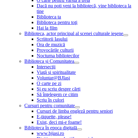
O carte pentru vârsta a treia
Dacă nu poţi veni la bibliotecă, vine biblioteca la
tine
Biblioteca ta
Biblioteca pentru toţi
Hai la film
Biblioteca, actor principal al scenei culturale ieşene
Scriitorii Iaşului
Ora de muzică
Provocările culturii
Nocturna bibliotecilor
Biblioteca și Comunitatea
Intersecţii
Viaţă şi spiritualitate
Voluntar@BJIaşi
O carte pe zi
Şi eu scriu despre cărţi
Să înţelegem ce citim
Scriu în culori
Cursuri pentru comunitate
Cursuri de limba engleză pentru seniori
E-tiquette, please!
Exist, deci mi-e foame!
Biblioteca în epoca digitală
www.bjiasi.ro