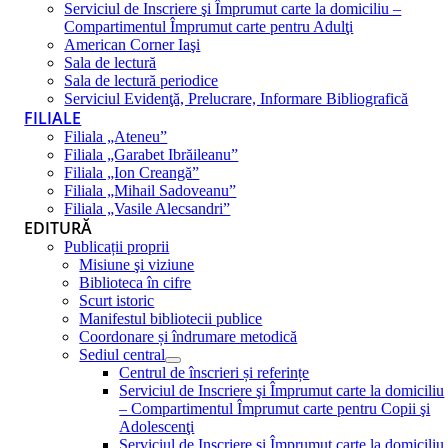
Serviciul de Inscriere şi Împrumut carte la domiciliu –
Compartimentul Împrumut carte pentru Adulţi
American Corner Iaşi
Sala de lectură
Sala de lectură periodice
Serviciul Evidenţă, Prelucrare, Informare Bibliografică
FILIALE
Filiala „Ateneu”
Filiala „Garabet Ibrăileanu”
Filiala „Ion Creangă”
Filiala „Mihail Sadoveanu”
Filiala „Vasile Alecsandri”
EDITURĂ
Publicații proprii
Misiune şi viziune
Biblioteca în cifre
Scurt istoric
Manifestul bibliotecii publice
Coordonare și îndrumare metodică
Sediul central
Centrul de înscrieri și referințe
Serviciul de Inscriere şi Împrumut carte la domiciliu
– Compartimentul Împrumut carte pentru Copii şi
Adolescenţi
Serviciul de Inscriere şi Împrumut carte la domiciliu