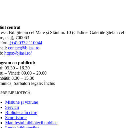
iul central
esa: Bd. Ștefan cel Mare și Sfânt nr. 10 (Clădirea Galeriile Ștefan cel
e, etaj), 700063
efon:
(+4) 0332 110044
ail:
contact@bjiasi.ro
b:
https://bjiasi.ro/
gram cu publicul:
i: 09.30 – 16.30
ți – Vineri: 09.00 – 20.00
bătă: 8.30 – 15.30
inică, Sărbători legale: Închis
SPRE BIBLIOTECĂ
Misiune şi viziune
Servicii
Biblioteca în cifre
Scurt istoric
Manifestul bibliotecii publice
Legea bibliotecilor