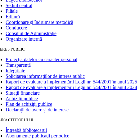
Sediul central
Filiale
Editură
Coordonare și îndrumare metodică
Conducere
Consiliul de Administrație
Organizare internă
ERES PUBLIC
Protecția datelor cu caracter personal
Transparență
Integritate
Solicitarea informaţiilor de interes public
Raport de evaluare a implementării Legii nr. 544/2001 în anul 2025
Raport de evaluare a implementării Legii nr. 544/2001 în anul 2024
Situații financiare
Achiziții publice
Plan de achiziţii publice
Declarații de avere și de interese
INA CITITORULUI
Întreabă bibliotecarul
Abonamente publicaţii periodice