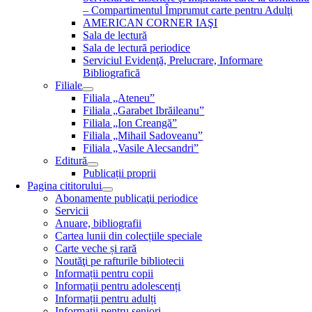
– Compartimentul Împrumut carte pentru Adulţi
AMERICAN CORNER IAŞI
Sala de lectură
Sala de lectură periodice
Serviciul Evidenţă, Prelucrare, Informare
Bibliografică
Filiale
Filiala „Ateneu”
Filiala „Garabet Ibrăileanu”
Filiala „Ion Creangă”
Filiala „Mihail Sadoveanu”
Filiala „Vasile Alecsandri”
Editură
Publicații proprii
Pagina cititorului
Abonamente publicaţii periodice
Servicii
Anuare, bibliografii
Cartea lunii din colecțiile speciale
Carte veche și rară
Noutăţi pe rafturile bibliotecii
Informații pentru copii
Informații pentru adolescenți
Informații pentru adulți
Informații pentru seniori