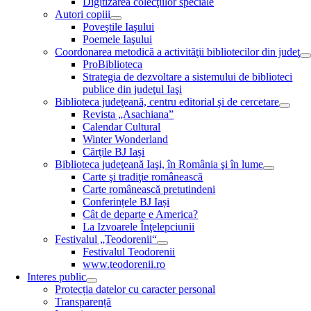
Digitizarea colecţiilor speciale
Autori copiii
Poveştile Iaşului
Poemele Iaşului
Coordonarea metodică a activităţii bibliotecilor din judeţ
ProBiblioteca
Strategia de dezvoltare a sistemului de biblioteci
publice din judeţul Iaşi
Biblioteca judeţeană, centru editorial şi de cercetare
Revista „Asachiana”
Calendar Cultural
Winter Wonderland
Cărţile BJ Iaşi
Biblioteca judeţeană Iaşi, în România şi în lume
Carte şi tradiţie românească
Carte românească pretutindeni
Conferințele BJ Iași
Cât de departe e America?
La Izvoarele Înţelepciunii
Festivalul „Teodorenii“
Festivalul Teodorenii
www.teodorenii.ro
Interes public
Protecția datelor cu caracter personal
Transparență