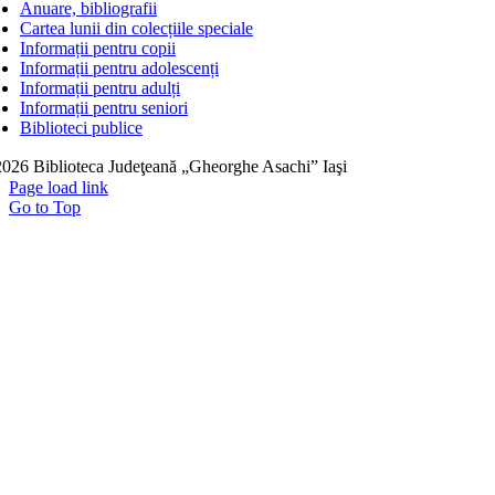
Anuare, bibliografii
Cartea lunii din colecțiile speciale
Informații pentru copii
Informații pentru adolescenți
Informații pentru adulți
Informații pentru seniori
Biblioteci publice
026 Biblioteca Judeţeană „Gheorghe Asachi” Iaşi
Page load link
Go to Top