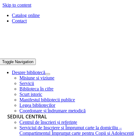
Skip to content
Catalog online
Contact
Toggle Navigation
Despre bibliotecă
Misiune şi viziune
Servicii
Biblioteca în cifre
Scurt istoric
Manifestul bibliotecii publice
Legea bibliotecilor
Coordonare și îndrumare metodică
SEDIUL CENTRAL
Centrul de înscrieri și referințe
Serviciul de Inscriere şi Împrumut carte la domiciliu –
Compartimentul Împrumut carte pentru Copii şi Adolescenţi