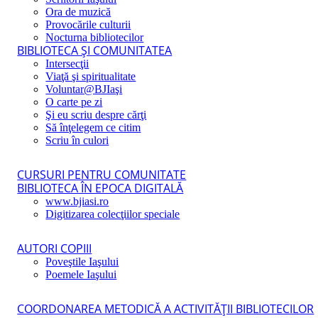
Ora de muzică
Provocările culturii
Nocturna bibliotecilor
BIBLIOTECA ŞI COMUNITATEA
Intersecţii
Viaţă şi spiritualitate
Voluntar@BJIaşi
O carte pe zi
Şi eu scriu despre cărţi
Să înţelegem ce citim
Scriu în culori
CURSURI PENTRU COMUNITATE
BIBLIOTECA ÎN EPOCA DIGITALĂ
www.bjiasi.ro
Digitizarea colecţiilor speciale
AUTORI COPIII
Poveştile Iaşului
Poemele Iaşului
COORDONAREA METODICĂ A ACTIVITĂŢII BIBLIOTECILOR