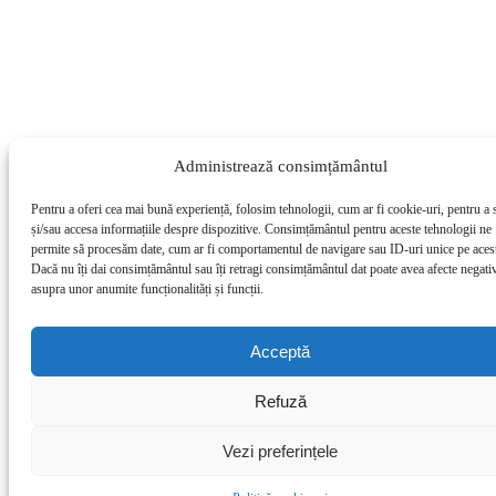
Administrează consimțământul
Pentru a oferi cea mai bună experiență, folosim tehnologii, cum ar fi cookie-uri, pentru a 
și/sau accesa informațiile despre dispozitive. Consimțământul pentru aceste tehnologii ne
permite să procesăm date, cum ar fi comportamentul de navigare sau ID-uri unice pe acest
Dacă nu îți dai consimțământul sau îți retragi consimțământul dat poate avea afecte negati
asupra unor anumite funcționalități și funcții.
Acceptă
Refuză
Vezi preferințele