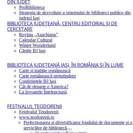
DIN JUDEŢ
ProBiblioteca
Strategia de dezvoltare a sistemului de biblioteci publice din
judeţul Iaşi
BIBLIOTECA JUDEŢEANĂ, CENTRU EDITORIAL ŞI DE
CERCETARE
Revista „Asachiana”
Calendar Cultural
Winter Wonderland
Cărţile BJ Iaşi
BIBLIOTECA JUDEŢEANĂ IAŞI, ÎN ROMÂNIA ŞI ÎN LUME
Carte şi tradiţie românească
Carte românească pretutindeni
Conferințele BJ Iași
Cât de departe e America?
La Izvoarele Înţelepciunii
FESTIVALUL TEODORENII
Festivalul Teodorenii
www.teodorenii.ro
Perfecţionarea şi diversificarea fondului de documente şi a
serviciilor de bibliotecă