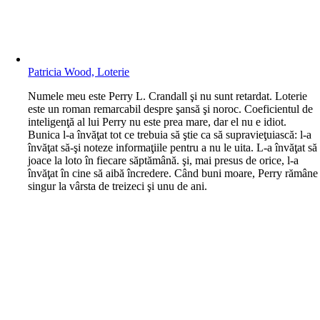
Patricia Wood, Loterie
N
umele meu este Perry L. Crandall şi nu sunt retardat. Loterie
este un roman remarcabil despre şansă şi noroc. Coeficientul de
inteligenţă al lui Perry nu este prea mare, dar el nu e idiot.
Bunica l-a învăţat tot ce trebuia să ştie ca să supravieţuiască: l-a
învăţat să-şi noteze informaţiile pentru a nu le uita. L-a învăţat să
joace la loto în fiecare săptămână. şi, mai presus de orice, l-a
învăţat în cine să aibă încredere. Când buni moare, Perry rămâne
singur la vârsta de treizeci şi unu de ani.