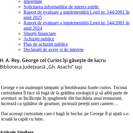
Integritate
Solicitarea informaţiilor de interes public
Raport de evaluare a implementării Legii nr. 544/2001 în
anul 2025
Raport de evaluare a implementării Legii nr. 544/2001 în
anul 2024
Situații financiare
Achiziții publice
Plan de achiziţii publice
Declarații de avere și de interese
H. A. Rey, George cel Curios își găsește de lucru
Biblioteca Judeţeană „Gh. Asachi” Iaşi
George e un maimuţoi simpatic şi întotdeauna foarte curios. Tocmai
curiozitatea îl face să fugă de la grădina zoologică şi să aibă parte de
aventuri: se încâlceşte în spaghetele din bucătăria unui restaurant,
lucrează ca spălător de geamuri, pictează pereții unei camere…
Dar aceeaşi curiozitate care-l bagă în bucluc pe George îl şi ajută s-o
scoată la capăt cu bine.
Articole Similare