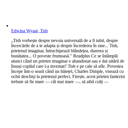
Edwina Wyaat, Tish
„Tish vorbește despre nevoia universală de a fi iubit, despre
încercările de a te adapta și despre încrederea în sine... Tish,
prietenul imaginar, întruchipează blândețea, durerea și
bunătatea... O poveste frumoasă." Readplus Ce se întâmplă
atunci când un prieten imaginar e abandonat sau e dat uitării de
însuși copilul care l-a inventat? Tish e pe cale să afle. Povestea
începe într-o seară când un băiețel, Charles Dimple, visează cu
ochii deschiși la prietenul perfect. Firește, acest prieten fantezist
trebuie să fie mare — cât mai mare —, să aibă colți —