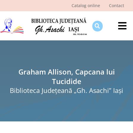
Skip
Catalog online
Contact
to
content
Tog
Nav
Despre bibliotecă
Pagina cititorului
Ştiri şi evenimente
Graham Allison, Capcana lui
Tucidide
Programe şi proiecte
Biblioteca Judeţeană „Gh. Asachi” Iaşi
Interes public