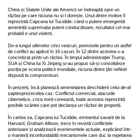
China și Statele Unite ale Americii se îndreaptă spre un
război pe care niciuna nu și-l dorește. Unul dintre motive îl
reprezintă Capcana lui Tucidide: când o putere emergentă
amenință supremația puterii conducătoare, rezultatul cel mai
probabil e unul violent.
De-a lungul ultimelor cinci veacuri, premisele pentru un astfel
de conflict au apărut în 16 cazuri. În 12 dintre acestea s-a
concretizat printr-un război. În timpul administrației Trump,
SUA și China lui Xi Jinping și-au propus să-și consolideze
poziția pe scena politicii mondiale, niciuna dintre țări nefiind
dispusă la compromisuri.
În prezent, încă planează amenințarea deschiderii celui de-al
șaptesprezecelea caz. Conflictul comercial, atacurile
cibernetice, criza nord-coreeană, toate acestea reprezintă
posibile scântei care pot declanșa un război de proporții.
În cartea sa, Capcana lui Tucidide, eminentul savant de la
Harvard, Graham Allison, trece în revistă conflictele
anterioare și analizează evenimentele actuale, explicând într-
o manieră inconfundabilă mecanismele care duc la repetarea