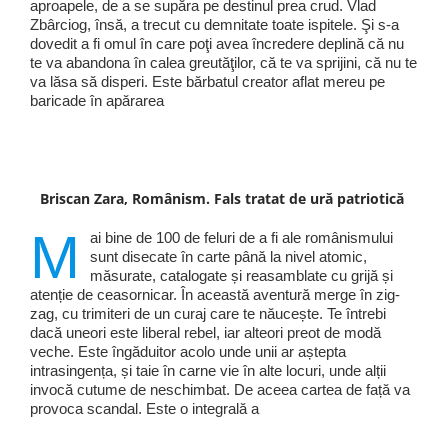
aproapele, de a se supăra pe destinul prea crud. Vlad
Zbârciog, însă, a trecut cu demnitate toate ispitele. Şi s-a
dovedit a fi omul în care poţi avea încredere deplină că nu
te va abandona în calea greutăţilor, că te va sprijini, că nu te
va lăsa să disperi. Este bărbatul creator aflat mereu pe
baricade în apărarea
Briscan Zara, Românism. Fals tratat de ură patriotică
M
ai bine de 100 de feluri de a fi ale românismului
sunt disecate în carte până la nivel atomic,
măsurate, catalogate și reasamblate cu grijă și
atenție de ceasornicar. În această aventură merge în zig-
zag, cu trimiteri de un curaj care te năucește. Te întrebi
dacă uneori este liberal rebel, iar alteori preot de modă
veche. Este îngăduitor acolo unde unii ar aștepta
intrasingența, și taie în carne vie în alte locuri, unde alții
invocă cutume de neschimbat. De aceea cartea de față va
provoca scandal. Este o integrală a