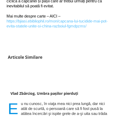
ciclică a capcanei și pașii care ar trebui urmați pentru ca
inevitabilul să poată fi evitat.
Mai multe despre carte – AICI –
https://bjiasi.ebibliophil.ro/mon/capcana-lui-tucidide-mai-pot-
evita-statele-unite-si-china-razboiul-fgmdpzms/
Articole Similare
Vlad Zbârciog, Umbra pașilor pierduți
E
u nu cunosc, în viaţa mea nici prea lungă, dar nici
atât de scurtă, o persoană care să fi fost pusă la
atâtea încercări şi ispite grele de a-şi uita sau trăda