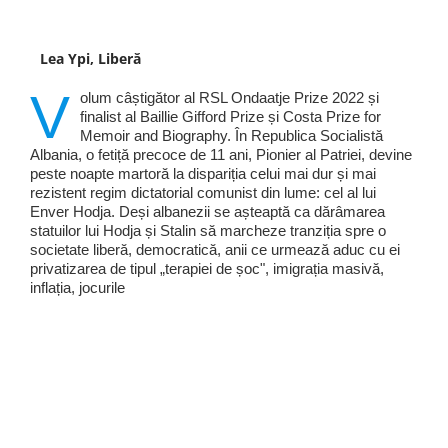
Lea Ypi, Liberă
V
olum câștigător al RSL Ondaatje Prize 2022 și
finalist al Baillie Gifford Prize și Costa Prize for
Memoir and Biography. În Republica Socialistă
Albania, o fetiță precoce de 11 ani, Pionier al Patriei, devine
peste noapte martoră la dispariția celui mai dur și mai
rezistent regim dictatorial comunist din lume: cel al lui
Enver Hodja. Deși albanezii se așteaptă ca dărâmarea
statuilor lui Hodja și Stalin să marcheze tranziția spre o
societate liberă, democratică, anii ce urmează aduc cu ei
privatizarea de tipul „terapiei de șoc", imigrația masivă,
inflația, jocurile