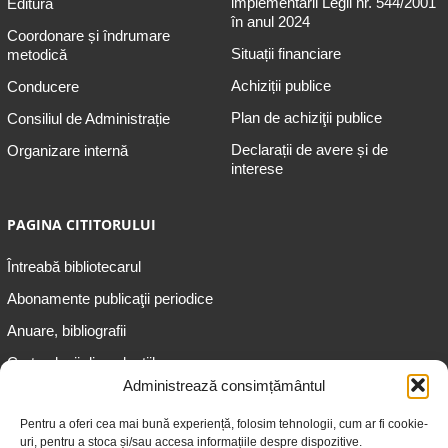
implementării Legii nr. 544/2001
Editură
în anul 2024
Coordonare și îndrumare
Situații financiare
metodică
Achiziții publice
Conducere
Plan de achiziţii publice
Consiliul de Administrație
Declarații de avere și de
Organizare internă
interese
PAGINA CITITORULUI
Întreabă bibliotecarul
Abonamente publicaţii periodice
Anuare, bibliografii
Cartea lunii din colecțiile
speciale
Administrează consimțământul
Informații pentru copii
Pentru a oferi cea mai bună experiență, folosim tehnologii, cum ar fi cookie-
uri, pentru a stoca și/sau accesa informațiile despre dispozitive.
Informații pentru adolescenți