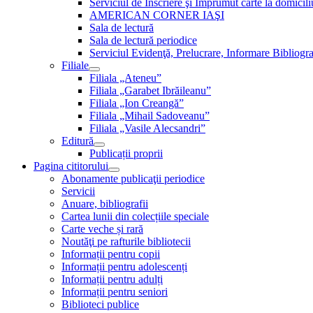
Serviciul de Inscriere şi Împrumut carte la domici
AMERICAN CORNER IAŞI
Sala de lectură
Sala de lectură periodice
Serviciul Evidenţă, Prelucrare, Informare Bibliogra
Filiale
Filiala „Ateneu”
Filiala „Garabet Ibrăileanu”
Filiala „Ion Creangă”
Filiala „Mihail Sadoveanu”
Filiala „Vasile Alecsandri”
Editură
Publicații proprii
Pagina cititorului
Abonamente publicaţii periodice
Servicii
Anuare, bibliografii
Cartea lunii din colecțiile speciale
Carte veche și rară
Noutăţi pe rafturile bibliotecii
Informații pentru copii
Informații pentru adolescenți
Informații pentru adulți
Informații pentru seniori
Biblioteci publice