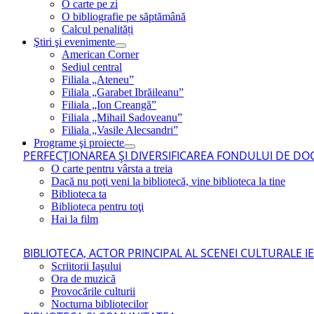
O carte pe zi
O bibliografie pe săptămână
Calcul penalități
Ştiri şi evenimente
American Corner
Sediul central
Filiala „Ateneu”
Filiala „Garabet Ibrăileanu”
Filiala „Ion Creangă”
Filiala „Mihail Sadoveanu”
Filiala „Vasile Alecsandri”
Programe şi proiecte
PERFECŢIONAREA ŞI DIVERSIFICAREA FONDULUI DE DOC
O carte pentru vârsta a treia
Dacă nu poţi veni la bibliotecă, vine biblioteca la tine
Biblioteca ta
Biblioteca pentru toţi
Hai la film
BIBLIOTECA, ACTOR PRINCIPAL AL SCENEI CULTURALE I
Scriitorii Iaşului
Ora de muzică
Provocările culturii
Nocturna bibliotecilor