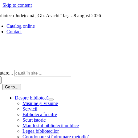
Skip to content
blioteca Judeţeană „Gh. Asachi” Iaşi - 8 august 2026
Catalog online
Contact
tare...
Go to...
Despre bibliotecă
Misiune şi viziune
Servicii
Biblioteca în cifre
Scurt istoric
Manifestul bibliotecii publice
Legea bibliotecilor
Coordonare și îndrumare metodică