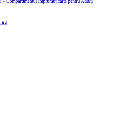
liu – Compartimentul Împrumut carte pentru Adulţi
fică