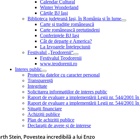
Calendar Cultural
Winter Wonderland
Cărţile BJ Iaşi
Biblioteca judeţeană Iaşi, în România şi în lume
Carte şi tradiţie românească
Carte românească pretutindeni
Conferințele BJ Iași
Cât de departe e America?
La Izvoarele Înţelepciunii
Festivalul „Teodorenii“
Festivalul Teodorenii
www.teodorenii.ro
Interes public
Protecția datelor cu caracter personal
Transparență
Integritate
Solicitarea informaţiilor de interes public
Raport de evaluare a implementării Legii nr. 544/2001 în
Raport de evaluare a implementării Legii nr. 544/2001 în
Situații financiare
Achiziții publice
Plan de achiziţii publice
Declarații de avere și de interese
rth Stein, Povestea incredibilă a lui Enzo