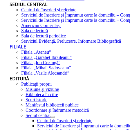
SEDIUL CENTRAL
Centrul de înscrieri și referințe
Serviciul de Inscriere şi Împrumut carte la domiciliu – Com
Serviciul de Inscriere şi Împrumut carte la domiciliu – Co
American Corner Iaşi
Sala de lectură
Sala de lectură periodice
Serviciul Evidenţă, Prelucrare, Informare Bibliografică
FILIALE
Filiala „Ateneu”
Filiala „Garabet Ibrăileanu”
Filiala „Ion Creangă”
Filiala „Mihail Sadoveanu”
Filiala „Vasile Alecsandri”
EDITURĂ
Publicații proprii
Misiune şi viziune
Biblioteca în cifre
Scurt istoric
Manifestul bibliotecii publice
Coordonare și îndrumare metodică
Sediul central
Centrul de înscrieri și referințe
Serviciul de Inscriere şi Împrumut carte la domici