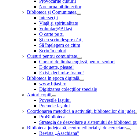
Provocările culturii
Nocturna bibliotecilor
Biblioteca și Comunitatea
Intersecţii
Viaţă şi spiritualitate
Voluntar@BJIaşi
O carte pe zi
Şi eu scriu despre cărţi
Să înţelegem ce citim
Scriu în culori
Cursuri pentru comunitate
Cursuri de limba engleză pentru seniori
E-tiquette, please!
Exist, deci mi-e foame!
Biblioteca în epoca digitală
www.bjiasi.ro
Digitizarea colecţiilor speciale
Autori copiii
Poveştile Iaşului
Poemele Iaşului
Coordonarea metodică a activităţii bibliotecilor din judeţ
ProBiblioteca
Strategia de dezvoltare a sistemului de biblioteci pu
Biblioteca judeţeană, centru editorial şi de cercetare
Revista „Asachiana”