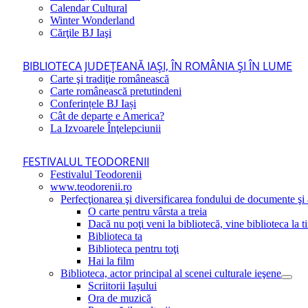
Calendar Cultural
Winter Wonderland
Cărţile BJ Iaşi
BIBLIOTECA JUDEŢEANĂ IAŞI, ÎN ROMÂNIA ŞI ÎN LUME
Carte şi tradiţie românească
Carte românească pretutindeni
Conferințele BJ Iași
Cât de departe e America?
La Izvoarele Înţelepciunii
FESTIVALUL TEODORENII
Festivalul Teodorenii
www.teodorenii.ro
Perfecţionarea şi diversificarea fondului de documente şi a
O carte pentru vârsta a treia
Dacă nu poţi veni la bibliotecă, vine biblioteca la t
Biblioteca ta
Biblioteca pentru toţi
Hai la film
Biblioteca, actor principal al scenei culturale ieşene
Scriitorii Iaşului
Ora de muzică