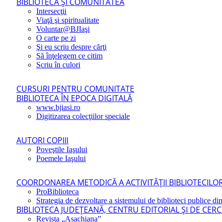
BIBLIOTECA ŞI COMUNITATEA
Intersecţii
Viaţă şi spiritualitate
Voluntar@BJIaşi
O carte pe zi
Şi eu scriu despre cărţi
Să înţelegem ce citim
Scriu în culori
CURSURI PENTRU COMUNITATE
BIBLIOTECA ÎN EPOCA DIGITALĂ
www.bjiasi.ro
Digitizarea colecţiilor speciale
AUTORI COPIII
Poveştile Iaşului
Poemele Iaşului
COORDONAREA METODICĂ A ACTIVITĂŢII BIBLIOTECILOR
ProBiblioteca
Strategia de dezvoltare a sistemului de biblioteci publice din
BIBLIOTECA JUDEŢEANĂ, CENTRU EDITORIAL ŞI DE CER
Revista „Asachiana”