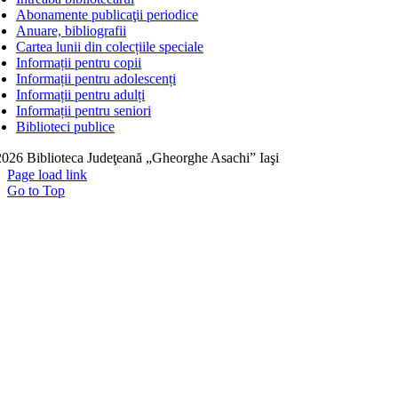
Abonamente publicaţii periodice
Anuare, bibliografii
Cartea lunii din colecțiile speciale
Informații pentru copii
Informații pentru adolescenți
Informații pentru adulți
Informații pentru seniori
Biblioteci publice
026 Biblioteca Judeţeană „Gheorghe Asachi” Iaşi
Page load link
Go to Top