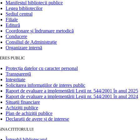
Manifestul bibliotecii publice
Legea bibliotecilor
Sediul central
Filiale
Editură
Coordonare și îndrumare metodică
Conducere
Consiliul de Administrație
Organizare internă
ERES PUBLIC
Protecția datelor cu caracter personal
Transparență
Integritate
Solicitarea informaţiilor de interes public
Raport de evaluare a implementării Legii nr. 544/2001 în anul 2025
Raport de evaluare a implementării Legii nr. 544/2001 în anul 2024
Situații financiare
Achiziții publice
Plan de achiziţii publice
Declarații de avere și de interese
INA CITITORULUI
Întreabă bibliotecarul