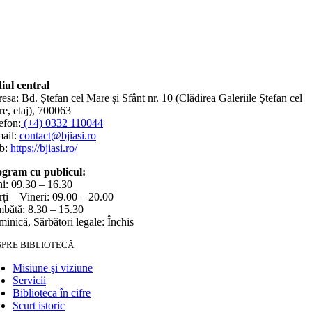
iul central
esa: Bd. Ștefan cel Mare și Sfânt nr. 10 (Clădirea Galeriile Ștefan cel
e, etaj), 700063
efon:
(+4) 0332 110044
ail:
contact@bjiasi.ro
b:
https://bjiasi.ro/
gram cu publicul:
i: 09.30 – 16.30
ți – Vineri: 09.00 – 20.00
bătă: 8.30 – 15.30
inică, Sărbători legale: Închis
SPRE BIBLIOTECĂ
Misiune şi viziune
Servicii
Biblioteca în cifre
Scurt istoric