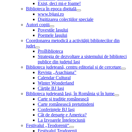
Exist, deci mi-e foame!
Biblioteca în epoca digitală
www.bjiasi.ro
Digitizarea colecţiilor speciale
Autori copiii
Poveştile Iaşului
Poemele Iaşului
Coordonarea metodică a activităţii bibliotecilor din
judeţ
ProBiblioteca
Strategia de dezvoltare a sistemului de biblioteci
publice din judeţul Iaşi
Biblioteca judeţeană, centru editorial şi de cercetare
Revista „Asachiana”
Calendar Cultural
Winter Wonderland
Cărţile BJ Iaşi
Biblioteca judeţeană Iaşi, în România şi în lume
Carte şi tradiţie românească
Carte românească pretutindeni
Conferințele BJ Iași
Cât de departe e America?
La Izvoarele Înţelepciunii
Festivalul „Teodorenii“
Festivalul Teodorenii