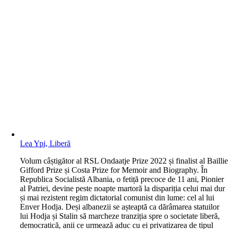
Lea Ypi, Liberă
V
olum câștigător al RSL Ondaatje Prize 2022 și finalist al Baillie
Gifford Prize și Costa Prize for Memoir and Biography. În
Republica Socialistă Albania, o fetiță precoce de 11 ani, Pionier
al Patriei, devine peste noapte martoră la dispariția celui mai dur
și mai rezistent regim dictatorial comunist din lume: cel al lui
Enver Hodja. Deși albanezii se așteaptă ca dărâmarea statuilor
lui Hodja și Stalin să marcheze tranziția spre o societate liberă,
democratică, anii ce urmează aduc cu ei privatizarea de tipul