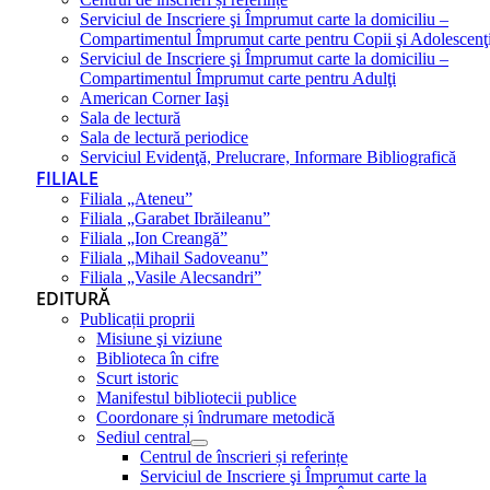
Serviciul de Inscriere şi Împrumut carte la domiciliu –
Compartimentul Împrumut carte pentru Copii şi Adolescenţ
Serviciul de Inscriere şi Împrumut carte la domiciliu –
Compartimentul Împrumut carte pentru Adulţi
American Corner Iaşi
Sala de lectură
Sala de lectură periodice
Serviciul Evidenţă, Prelucrare, Informare Bibliografică
FILIALE
Filiala „Ateneu”
Filiala „Garabet Ibrăileanu”
Filiala „Ion Creangă”
Filiala „Mihail Sadoveanu”
Filiala „Vasile Alecsandri”
EDITURĂ
Publicații proprii
Misiune şi viziune
Biblioteca în cifre
Scurt istoric
Manifestul bibliotecii publice
Coordonare și îndrumare metodică
Sediul central
Centrul de înscrieri și referințe
Serviciul de Inscriere şi Împrumut carte la