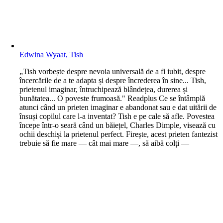
Edwina Wyaat, Tish
„Tish vorbește despre nevoia universală de a fi iubit, despre
încercările de a te adapta și despre încrederea în sine... Tish,
prietenul imaginar, întruchipează blândețea, durerea și
bunătatea... O poveste frumoasă." Readplus Ce se întâmplă
atunci când un prieten imaginar e abandonat sau e dat uitării de
însuși copilul care l-a inventat? Tish e pe cale să afle. Povestea
începe într-o seară când un băiețel, Charles Dimple, visează cu
ochii deschiși la prietenul perfect. Firește, acest prieten fantezist
trebuie să fie mare — cât mai mare —, să aibă colți —