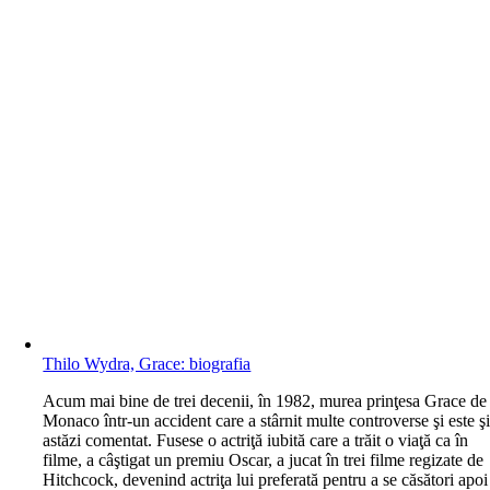
Thilo Wydra, Grace: biografia
A
cum mai bine de trei decenii, în 1982, murea prinţesa Grace de
Monaco într-un accident care a stârnit multe controverse şi este ş
astăzi comentat. Fusese o actriţă iubită care a trăit o viaţă ca în
filme, a câştigat un premiu Oscar, a jucat în trei filme regizate de
Hitchcock, devenind actriţa lui preferată pentru a se căsători apoi