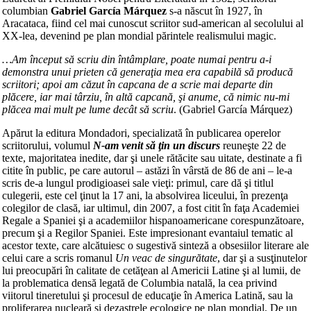
columbian
Gabriel García Márquez
s-a născut în 1927, în
Aracataca, fiind cel mai cunoscut scriitor sud-american al secolului al
XX-lea, devenind pe plan mondial părintele realismului magic.
…Am început să scriu din întâmplare, poate numai pentru a-i
demonstra unui prieten că generaţia mea era capabilă să producă
scriitori; apoi am căzut în capcana de a scrie mai departe din
plăcere, iar mai târziu, în altă capcană, şi anume, că nimic nu-mi
plăcea mai mult pe lume decât să scriu
. (Gabriel García Márquez)
Apărut la editura Mondadori, specializată în publicarea operelor
scriitorului, volumul
N-am venit să ţin un discurs
reuneşte 22 de
texte, majoritatea inedite, dar şi unele rătăcite sau uitate, destinate a fi
citite în public, pe care autorul – astăzi în vârstă de 86 de ani – le-a
scris de-a lungul prodigioasei sale vieţi: primul, care dă şi titlul
culegerii, este cel ţinut la 17 ani, la absolvirea liceului, în prezenţa
colegilor de clasă, iar ultimul, din 2007, a fost citit în faţa Academiei
Regale a Spaniei şi a academiilor hispanoamericane corespunzătoare,
precum şi a Regilor Spaniei. Este impresionant evantaiul tematic al
acestor texte, care alcătuiesc o sugestivă sinteză a obsesiilor literare ale
celui care a scris romanul
Un veac de singurătate
, dar şi a susţinutelor
lui preocupări în calitate de cetăţean al Americii Latine şi al lumii, de
la problematica densă legată de Columbia natală, la cea privind
viitorul tineretului şi procesul de educaţie în America Latină, sau la
proliferarea nucleară şi dezastrele ecologice pe plan mondial. De un