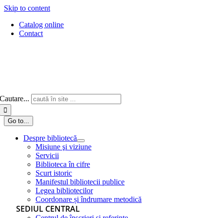
Skip to content
Catalog online
Contact
Cautare...
Go to...
Despre bibliotecă
Misiune şi viziune
Servicii
Biblioteca în cifre
Scurt istoric
Manifestul bibliotecii publice
Legea bibliotecilor
Coordonare și îndrumare metodică
SEDIUL CENTRAL
Centrul de înscrieri și referințe