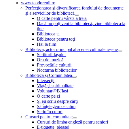
www.teodorenii.ro
Perfecţionarea şi diversificarea fondului de documente
şi a serviciilor de bibliotecă
O carte pentru vârsta a treia
Dacă nu poţi veni la bibliotecă, vine biblioteca la
tine
Biblioteca ta
Biblioteca pentru toţi
Hai la film
Biblioteca, actor principal al scenei culturale ieşene
Scriitorii Iaşului
Ora de muzică
Provocările culturii
Nocturna bibliotecilor
Biblioteca și Comunitatea
Intersecţii
Viaţă şi spiritualitate
Voluntar@BJIaşi
O carte pe zi
Şi eu scriu despre cărţi
Să înţelegem ce citim
Scriu în culori
Cursuri pentru comunitate
Cursuri de limba engleză pentru seniori
E-tiquette, please!