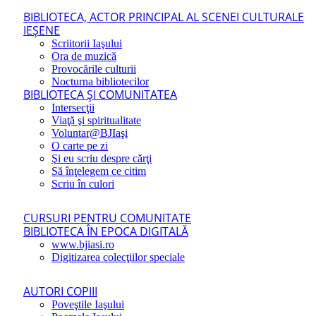
BIBLIOTECA, ACTOR PRINCIPAL AL SCENEI CULTURALE
IEŞENE
Scriitorii Iaşului
Ora de muzică
Provocările culturii
Nocturna bibliotecilor
BIBLIOTECA ŞI COMUNITATEA
Intersecţii
Viaţă şi spiritualitate
Voluntar@BJIaşi
O carte pe zi
Şi eu scriu despre cărţi
Să înţelegem ce citim
Scriu în culori
CURSURI PENTRU COMUNITATE
BIBLIOTECA ÎN EPOCA DIGITALĂ
www.bjiasi.ro
Digitizarea colecţiilor speciale
AUTORI COPIII
Poveştile Iaşului