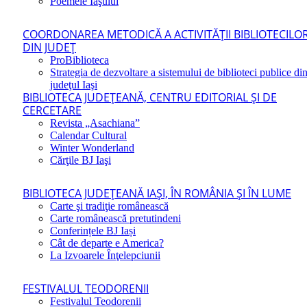
Poemele Iaşului
COORDONAREA METODICĂ A ACTIVITĂŢII BIBLIOTECILO
DIN JUDEŢ
ProBiblioteca
Strategia de dezvoltare a sistemului de biblioteci publice di
judeţul Iaşi
BIBLIOTECA JUDEŢEANĂ, CENTRU EDITORIAL ŞI DE
CERCETARE
Revista „Asachiana”
Calendar Cultural
Winter Wonderland
Cărţile BJ Iaşi
BIBLIOTECA JUDEŢEANĂ IAŞI, ÎN ROMÂNIA ŞI ÎN LUME
Carte şi tradiţie românească
Carte românească pretutindeni
Conferințele BJ Iași
Cât de departe e America?
La Izvoarele Înţelepciunii
FESTIVALUL TEODORENII
Festivalul Teodorenii