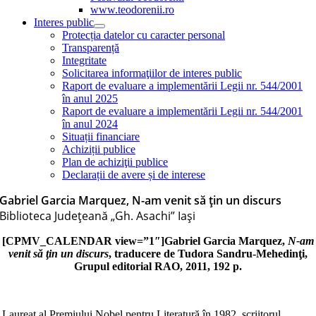
www.teodorenii.ro
Interes public
Protecția datelor cu caracter personal
Transparență
Integritate
Solicitarea informaţiilor de interes public
Raport de evaluare a implementării Legii nr. 544/2001
în anul 2025
Raport de evaluare a implementării Legii nr. 544/2001
în anul 2024
Situații financiare
Achiziții publice
Plan de achiziţii publice
Declarații de avere și de interese
Gabriel Garcia Marquez, N-am venit să ţin un discurs
Biblioteca Judeţeană „Gh. Asachi” Iaşi
[CPMV_CALENDAR view=”1″]Gabriel Garcia Marquez,
N-am
venit să ţin un discurs
, traducere de Tudora Sandru-Mehedinţi,
Grupul editorial RAO, 2011, 192 p.
Laureat al Premiului Nobel pentru Literatură în 1982, scriitorul