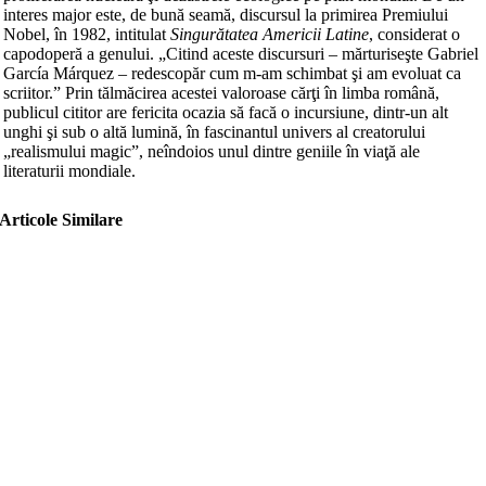
interes major este, de bună seamă, discursul la primirea Premiului
Nobel, în 1982, intitulat
Singurătatea Americii Latine
, considerat o
capodoperă a genului. „Citind aceste discursuri – mărturiseşte Gabriel
García Márquez – redescopăr cum m-am schimbat şi am evoluat ca
scriitor.” Prin tălmăcirea acestei valoroase cărţi în limba română,
publicul cititor are fericita ocazia să facă o incursiune, dintr-un alt
unghi şi sub o altă lumină, în fascinantul univers al creatorului
„realismului magic”, neîndoios unul dintre geniile în viaţă ale
literaturii mondiale.
Articole Similare