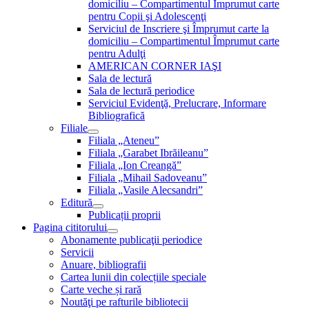
domiciliu – Compartimentul Împrumut carte
pentru Copii şi Adolescenţi
Serviciul de Inscriere şi Împrumut carte la
domiciliu – Compartimentul Împrumut carte
pentru Adulţi
AMERICAN CORNER IAŞI
Sala de lectură
Sala de lectură periodice
Serviciul Evidenţă, Prelucrare, Informare
Bibliografică
Filiale
Filiala „Ateneu”
Filiala „Garabet Ibrăileanu”
Filiala „Ion Creangă”
Filiala „Mihail Sadoveanu”
Filiala „Vasile Alecsandri”
Editură
Publicații proprii
Pagina cititorului
Abonamente publicaţii periodice
Servicii
Anuare, bibliografii
Cartea lunii din colecțiile speciale
Carte veche și rară
Noutăţi pe rafturile bibliotecii