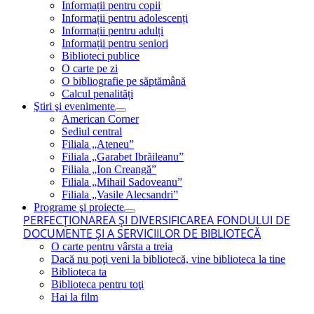
Informații pentru copii
Informații pentru adolescenți
Informații pentru adulți
Informații pentru seniori
Biblioteci publice
O carte pe zi
O bibliografie pe săptămână
Calcul penalități
Ştiri şi evenimente
American Corner
Sediul central
Filiala „Ateneu”
Filiala „Garabet Ibrăileanu”
Filiala „Ion Creangă”
Filiala „Mihail Sadoveanu”
Filiala „Vasile Alecsandri”
Programe şi proiecte
PERFECŢIONAREA ŞI DIVERSIFICAREA FONDULUI DE
DOCUMENTE ŞI A SERVICIILOR DE BIBLIOTECĂ
O carte pentru vârsta a treia
Dacă nu poţi veni la bibliotecă, vine biblioteca la tine
Biblioteca ta
Biblioteca pentru toţi
Hai la film