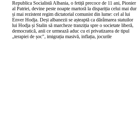
Republica Socialistă Albania, o fetiță precoce de 11 ani, Pionier
al Patriei, devine peste noapte martoră la dispariția celui mai dur
și mai rezistent regim dictatorial comunist din lume: cel al lui
Enver Hodja. Deși albanezii se așteaptă ca dărâmarea statuilor
lui Hodja și Stalin să marcheze tranziția spre o societate liberă,
democratică, anii ce urmează aduc cu ei privatizarea de tipul
„terapiei de șoc", imigrația masivă, inflația, jocurile