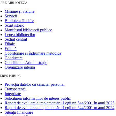
SPRE BIBLIOTECĂ
Misiune şi viziune
Servicii
Biblioteca în cifre
Scurt istoric
Manifestul bibliotecii publice
Legea bibliotecilor
Sediul central
Filiale
Editură
Coordonare și îndrumare metodică
Conducere
Consiliul de Administrație
Organizare internă
ERES PUBLIC
Protecția datelor cu caracter personal
Transparență
Integritate
Solicitarea informaţiilor de interes public
Raport de evaluare a implementării Legii nr. 544/2001 în anul 2025
Raport de evaluare a implementării Legii nr. 544/2001 în anul 2024
Situații financiare