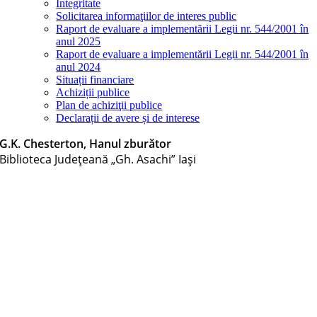
Integritate
Solicitarea informaţiilor de interes public
Raport de evaluare a implementării Legii nr. 544/2001 în
anul 2025
Raport de evaluare a implementării Legii nr. 544/2001 în
anul 2024
Situații financiare
Achiziții publice
Plan de achiziţii publice
Declarații de avere și de interese
G.K. Chesterton, Hanul zburător
Biblioteca Judeţeană „Gh. Asachi” Iaşi