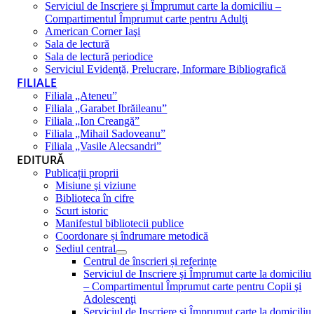
Serviciul de Inscriere şi Împrumut carte la domiciliu –
Compartimentul Împrumut carte pentru Adulţi
American Corner Iaşi
Sala de lectură
Sala de lectură periodice
Serviciul Evidenţă, Prelucrare, Informare Bibliografică
FILIALE
Filiala „Ateneu”
Filiala „Garabet Ibrăileanu”
Filiala „Ion Creangă”
Filiala „Mihail Sadoveanu”
Filiala „Vasile Alecsandri”
EDITURĂ
Publicații proprii
Misiune şi viziune
Biblioteca în cifre
Scurt istoric
Manifestul bibliotecii publice
Coordonare și îndrumare metodică
Sediul central
Centrul de înscrieri și referințe
Serviciul de Inscriere şi Împrumut carte la domiciliu
– Compartimentul Împrumut carte pentru Copii şi
Adolescenţi
Serviciul de Inscriere şi Împrumut carte la domiciliu