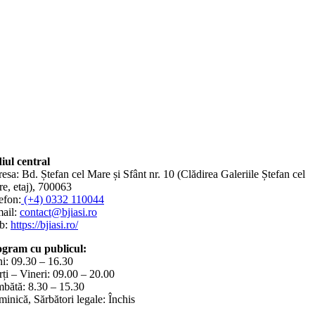
iul central
esa: Bd. Ștefan cel Mare și Sfânt nr. 10 (Clădirea Galeriile Ștefan cel
e, etaj), 700063
efon:
(+4) 0332 110044
ail:
contact@bjiasi.ro
b:
https://bjiasi.ro/
gram cu publicul:
i: 09.30 – 16.30
ți – Vineri: 09.00 – 20.00
bătă: 8.30 – 15.30
inică, Sărbători legale: Închis