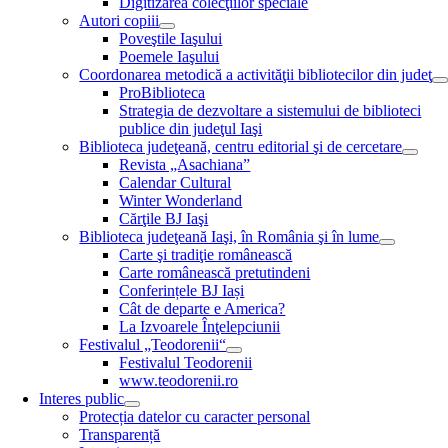
Digitizarea colecţiilor speciale
Autori copiii
Poveştile Iaşului
Poemele Iaşului
Coordonarea metodică a activităţii bibliotecilor din judeţ
ProBiblioteca
Strategia de dezvoltare a sistemului de biblioteci
publice din judeţul Iaşi
Biblioteca judeţeană, centru editorial şi de cercetare
Revista „Asachiana”
Calendar Cultural
Winter Wonderland
Cărţile BJ Iaşi
Biblioteca judeţeană Iaşi, în România şi în lume
Carte şi tradiţie românească
Carte românească pretutindeni
Conferințele BJ Iași
Cât de departe e America?
La Izvoarele Înţelepciunii
Festivalul „Teodorenii“
Festivalul Teodorenii
www.teodorenii.ro
Interes public
Protecția datelor cu caracter personal
Transparență