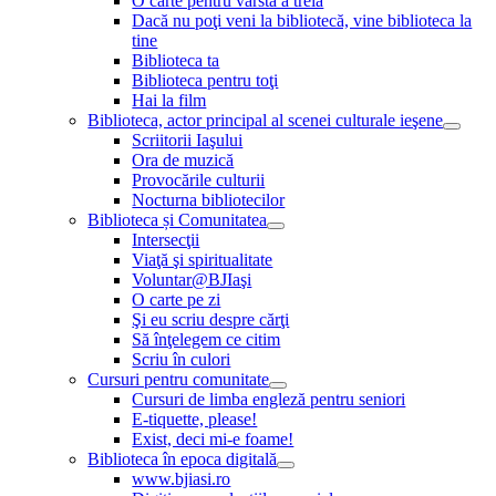
O carte pentru vârsta a treia
Dacă nu poţi veni la bibliotecă, vine biblioteca la
tine
Biblioteca ta
Biblioteca pentru toţi
Hai la film
Biblioteca, actor principal al scenei culturale ieşene
Scriitorii Iaşului
Ora de muzică
Provocările culturii
Nocturna bibliotecilor
Biblioteca și Comunitatea
Intersecţii
Viaţă şi spiritualitate
Voluntar@BJIaşi
O carte pe zi
Şi eu scriu despre cărţi
Să înţelegem ce citim
Scriu în culori
Cursuri pentru comunitate
Cursuri de limba engleză pentru seniori
E-tiquette, please!
Exist, deci mi-e foame!
Biblioteca în epoca digitală
www.bjiasi.ro