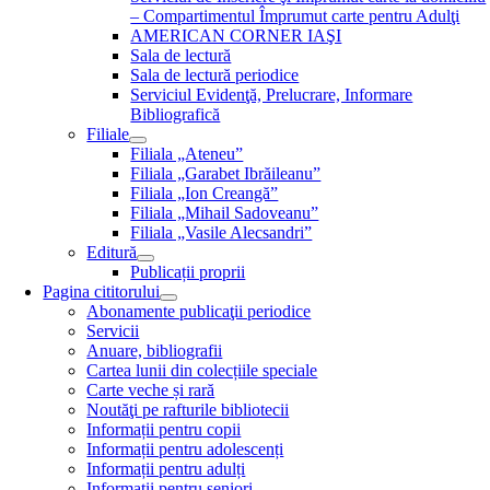
– Compartimentul Împrumut carte pentru Adulţi
AMERICAN CORNER IAŞI
Sala de lectură
Sala de lectură periodice
Serviciul Evidenţă, Prelucrare, Informare
Bibliografică
Filiale
Filiala „Ateneu”
Filiala „Garabet Ibrăileanu”
Filiala „Ion Creangă”
Filiala „Mihail Sadoveanu”
Filiala „Vasile Alecsandri”
Editură
Publicații proprii
Pagina cititorului
Abonamente publicaţii periodice
Servicii
Anuare, bibliografii
Cartea lunii din colecțiile speciale
Carte veche și rară
Noutăţi pe rafturile bibliotecii
Informații pentru copii
Informații pentru adolescenți
Informații pentru adulți
Informații pentru seniori