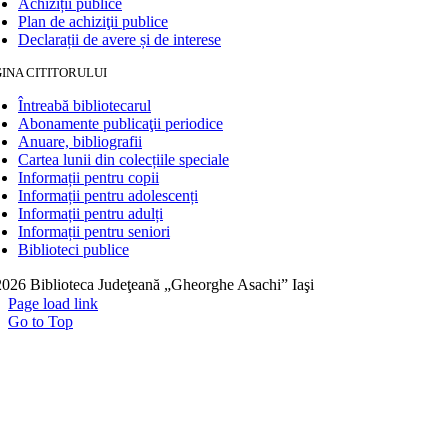
Achiziții publice
Plan de achiziţii publice
Declarații de avere și de interese
INA CITITORULUI
Întreabă bibliotecarul
Abonamente publicaţii periodice
Anuare, bibliografii
Cartea lunii din colecțiile speciale
Informații pentru copii
Informații pentru adolescenți
Informații pentru adulți
Informații pentru seniori
Biblioteci publice
026 Biblioteca Judeţeană „Gheorghe Asachi” Iaşi
Page load link
Go to Top