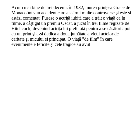
A
cum mai bine de trei decenii, în 1982, murea prinţesa Grace de
Monaco într-un accident care a stârnit multe controverse şi este ş
astăzi comentat. Fusese o actriţă iubită care a trăit o viaţă ca în
filme, a câştigat un premiu Oscar, a jucat în trei filme regizate de
Hitchcock, devenind actriţa lui preferată pentru a se căsători apoi
cu un prinţ şi a-şi dedica a doua jumătate a vieţii actelor de
caritate şi micului ei principat. O viaţă "de film" în care
evenimentele fericite şi cele tragice au avut