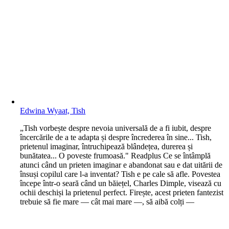
Edwina Wyaat, Tish
„Tish vorbește despre nevoia universală de a fi iubit, despre
încercările de a te adapta și despre încrederea în sine... Tish,
prietenul imaginar, întruchipează blândețea, durerea și
bunătatea... O poveste frumoasă." Readplus Ce se întâmplă
atunci când un prieten imaginar e abandonat sau e dat uitării de
însuși copilul care l-a inventat? Tish e pe cale să afle. Povestea
începe într-o seară când un băiețel, Charles Dimple, visează cu
ochii deschiși la prietenul perfect. Firește, acest prieten fantezist
trebuie să fie mare — cât mai mare —, să aibă colți —