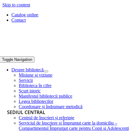
Skip to content
Catalog online
Contact
Toggle Navigation
Despre bibliotecă
Misiune şi viziune
Servicii
Biblioteca în cifre
Scurt istoric
Manifestul bibliotecii publice
Legea bibliotecilor
Coordonare și îndrumare metodică
SEDIUL CENTRAL
Centrul de înscrieri și referințe
Serviciul de Inscriere şi Împrumut carte la domiciliu –
Compartimentul Împrumut carte pentru Copii şi Adolescenţi