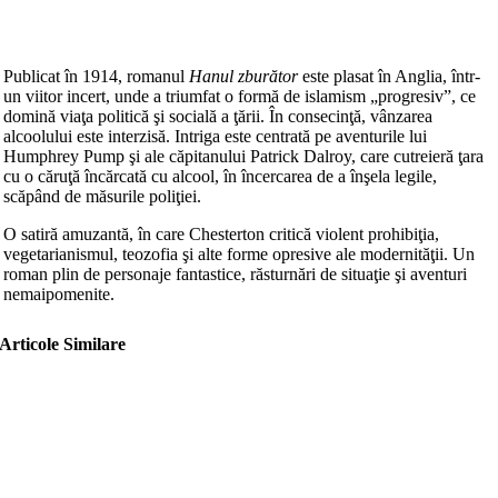
Publicat în 1914, romanul
Hanul zburător
este plasat în Anglia, într-
un viitor incert, unde a triumfat o formă de islamism „progresiv”, ce
domină viaţa politică şi socială a ţării. În consecinţă, vânzarea
alcoolului este interzisă. Intriga este centrată pe aventurile lui
Humphrey Pump şi ale căpitanului Patrick Dalroy, care cutreieră ţara
cu o căruţă încărcată cu alcool, în încercarea de a înşela legile,
scăpând de măsurile poliţiei.
O satiră amuzantă, în care Chesterton critică violent prohibiţia,
vegetarianismul, teozofia şi alte forme opresive ale modernităţii. Un
roman plin de personaje fantastice, răsturnări de situaţie şi aventuri
nemaipomenite.
Articole Similare