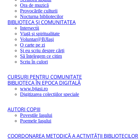
Ora de muzică
Provocările culturii
Nocturna bibliotecilor
BIBLIOTECA ŞI COMUNITATEA
Intersecţii
Viaţă şi spiritualitate
Voluntar@BJIaşi
O carte pe zi
Şi eu scriu despre cărţi
Să înţelegem ce citim
Scriu în culori
CURSURI PENTRU COMUNITATE
BIBLIOTECA ÎN EPOCA DIGITALĂ
www.bjiasi.ro
Digitizarea colecţiilor speciale
AUTORI COPIII
Poveştile Iaşului
Poemele Iaşului
COORDONAREA METODICĂ A ACTIVITĂŢII BIBLIOTECILOR