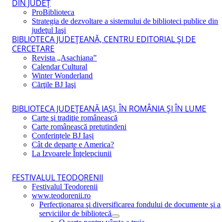
DIN JUDEŢ
ProBiblioteca
Strategia de dezvoltare a sistemului de biblioteci publice din
judeţul Iaşi
BIBLIOTECA JUDEŢEANĂ, CENTRU EDITORIAL ŞI DE
CERCETARE
Revista „Asachiana”
Calendar Cultural
Winter Wonderland
Cărţile BJ Iaşi
BIBLIOTECA JUDEŢEANĂ IAŞI, ÎN ROMÂNIA ŞI ÎN LUME
Carte şi tradiţie românească
Carte românească pretutindeni
Conferințele BJ Iași
Cât de departe e America?
La Izvoarele Înţelepciunii
FESTIVALUL TEODORENII
Festivalul Teodorenii
www.teodorenii.ro
Perfecţionarea şi diversificarea fondului de documente şi a
serviciilor de bibliotecă