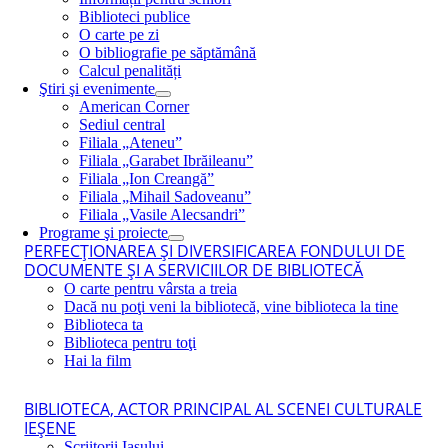
Biblioteci publice
O carte pe zi
O bibliografie pe săptămână
Calcul penalități
Ştiri şi evenimente
American Corner
Sediul central
Filiala „Ateneu”
Filiala „Garabet Ibrăileanu”
Filiala „Ion Creangă”
Filiala „Mihail Sadoveanu”
Filiala „Vasile Alecsandri”
Programe şi proiecte
PERFECŢIONAREA ŞI DIVERSIFICAREA FONDULUI DE
DOCUMENTE ŞI A SERVICIILOR DE BIBLIOTECĂ
O carte pentru vârsta a treia
Dacă nu poţi veni la bibliotecă, vine biblioteca la tine
Biblioteca ta
Biblioteca pentru toţi
Hai la film
BIBLIOTECA, ACTOR PRINCIPAL AL SCENEI CULTURALE
IEŞENE
Scriitorii Iaşului