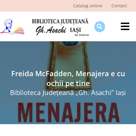
Skip
Catalog online
Contact
to
content
Tog
Nav
Despre bibliotecă
Pagina cititorului
Ştiri şi evenimente
Freida McFadden, Menajera e cu
ochii pe tine
Programe şi proiecte
Biblioteca Judeţeană „Gh. Asachi” Iaşi
Interes public