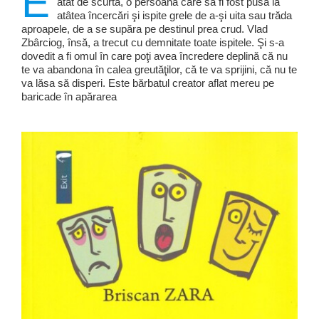
E
atât de scurtă, o persoană care să fi fost pusă la
atâtea încercări şi ispite grele de a-şi uita sau trăda
aproapele, de a se supăra pe destinul prea crud. Vlad
Zbârciog, însă, a trecut cu demnitate toate ispitele. Şi s-a
dovedit a fi omul în care poţi avea încredere deplină că nu
te va abandona în calea greutăţilor, că te va sprijini, că nu te
va lăsa să disperi. Este bărbatul creator aflat mereu pe
baricade în apărarea