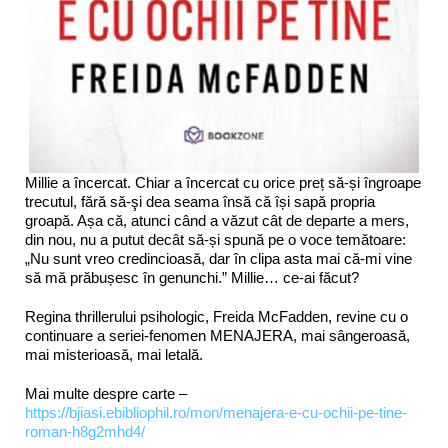
Millie a încercat. Chiar a încercat cu orice preț să-și îngroape
trecutul, fără să-şi dea seama însă că își sapă propria
groapă. Așa că, atunci când a văzut cât de departe a mers,
din nou, nu a putut decât să-și spună pe o voce temătoare:
„Nu sunt vreo credincioasă, dar în clipa asta mai că-mi vine
să mă prăbușesc în genunchi.” Millie… ce-ai făcut?
Regina thrillerului psihologic, Freida McFadden, revine cu o
continuare a seriei-fenomen MENAJERA, mai sângeroasă,
mai misterioasă, mai letală.
Mai multe despre carte –
https://bjiasi.ebibliophil.ro/mon/menajera-e-cu-ochii-pe-tine-
roman-h8g2mhd4/