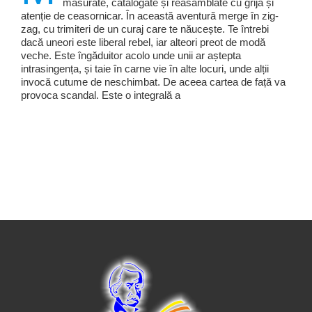
măsurate, catalogate și reasamblate cu grijă și
atenție de ceasornicar. În această aventură merge în zig-
zag, cu trimiteri de un curaj care te năucește. Te întrebi
dacă uneori este liberal rebel, iar alteori preot de modă
veche. Este îngăduitor acolo unde unii ar aștepta
intrasingența, și taie în carne vie în alte locuri, unde alții
invocă cutume de neschimbat. De aceea cartea de față va
provoca scandal. Este o integrală a