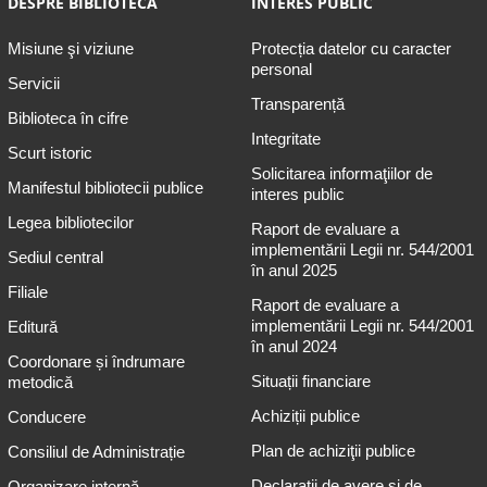
DESPRE BIBLIOTECĂ
INTERES PUBLIC
Misiune şi viziune
Protecția datelor cu caracter
personal
Servicii
Transparență
Biblioteca în cifre
Integritate
Scurt istoric
Solicitarea informaţiilor de
Manifestul bibliotecii publice
interes public
Legea bibliotecilor
Raport de evaluare a
implementării Legii nr. 544/2001
Sediul central
în anul 2025
Filiale
Raport de evaluare a
implementării Legii nr. 544/2001
Editură
în anul 2024
Coordonare și îndrumare
Situații financiare
metodică
Achiziții publice
Conducere
Plan de achiziţii publice
Consiliul de Administrație
Declarații de avere și de
Organizare internă