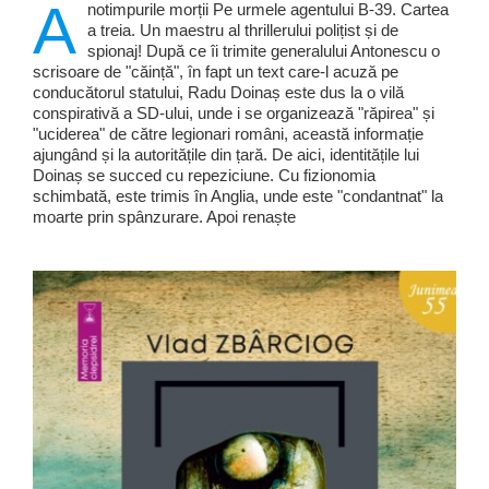
A
notimpurile morții Pe urmele agentului B-39. Cartea
a treia. Un maestru al thrillerului polițist și de
spionaj! După ce îi trimite generalului Antonescu o
scrisoare de "căință", în fapt un text care-l acuză pe
conducătorul statului, Radu Doinaș este dus la o vilă
conspirativă a SD-ului, unde i se organizează "răpirea" și
"uciderea" de către legionari români, această informație
ajungând și la autoritățile din țară. De aici, identitățile lui
Doinaș se succed cu repeziciune. Cu fizionomia
schimbată, este trimis în Anglia, unde este "condantnat" la
moarte prin spânzurare. Apoi renaște