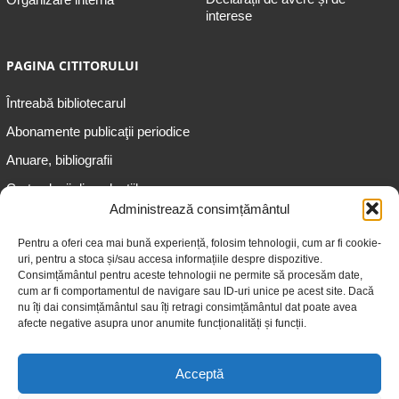
interese
PAGINA CITITORULUI
Întreabă bibliotecarul
Abonamente publicaţii periodice
Anuare, bibliografii
Cartea lunii din colecțiile
speciale
Administrează consimțământul
Informații pentru copii
Pentru a oferi cea mai bună experiență, folosim tehnologii, cum ar fi cookie-
uri, pentru a stoca și/sau accesa informațiile despre dispozitive.
Informații pentru adolescenți
Consimțământul pentru aceste tehnologii ne permite să procesăm date,
Informații pentru adulți
cum ar fi comportamentul de navigare sau ID-uri unice pe acest site. Dacă
nu îți dai consimțământul sau îți retragi consimțământul dat poate avea
Informații pentru seniori
afecte negative asupra unor anumite funcționalități și funcții.
Biblioteci publice
Acceptă