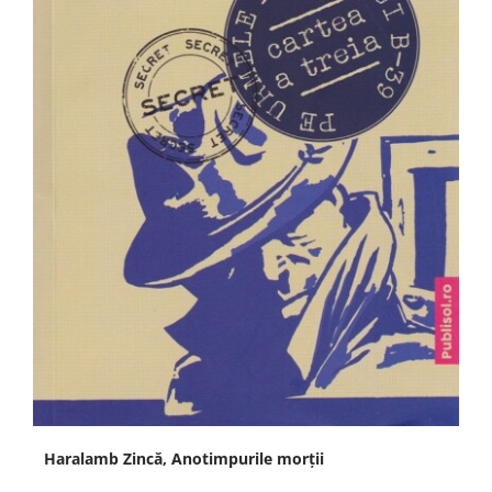
Haralamb Zincă, Anotimpurile morții