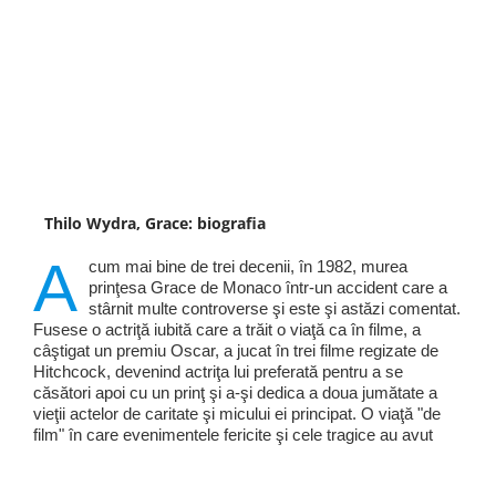
Thilo Wydra, Grace: biografia
A
cum mai bine de trei decenii, în 1982, murea
prinţesa Grace de Monaco într-un accident care a
stârnit multe controverse şi este şi astăzi comentat.
Fusese o actriţă iubită care a trăit o viaţă ca în filme, a
câştigat un premiu Oscar, a jucat în trei filme regizate de
Hitchcock, devenind actriţa lui preferată pentru a se
căsători apoi cu un prinţ şi a-şi dedica a doua jumătate a
vieţii actelor de caritate şi micului ei principat. O viaţă "de
film" în care evenimentele fericite şi cele tragice au avut