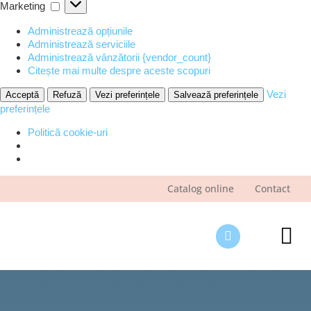
Marketing
Marketing
Administrează opțiunile
Administrează serviciile
Administrează vânzătorii {vendor_count}
Citește mai multe despre aceste scopuri
Vezi
Acceptă
Refuză
Vezi preferințele
Salvează preferințele
preferințele
Politică cookie-uri
Skip
Catalog online
Contact
to
content
Tog
Nav
Des