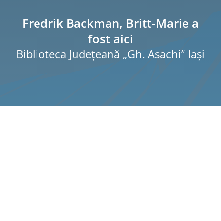
Pagi
Şti
Fredrik Backman, Britt-Marie a
fost aici
Pro
Biblioteca Judeţeană „Gh. Asachi” Iaşi
Int