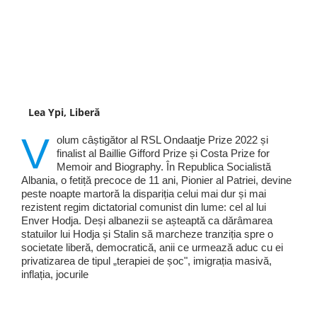
Lea Ypi, Liberă
V
olum câștigător al RSL Ondaatje Prize 2022 și
finalist al Baillie Gifford Prize și Costa Prize for
Memoir and Biography. În Republica Socialistă
Albania, o fetiță precoce de 11 ani, Pionier al Patriei, devine
peste noapte martoră la dispariția celui mai dur și mai
rezistent regim dictatorial comunist din lume: cel al lui
Enver Hodja. Deși albanezii se așteaptă ca dărâmarea
statuilor lui Hodja și Stalin să marcheze tranziția spre o
societate liberă, democratică, anii ce urmează aduc cu ei
privatizarea de tipul „terapiei de șoc", imigrația masivă,
inflația, jocurile