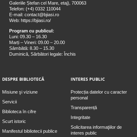
Galeriile Ștefan cel Mare, etaj), 700063
Telefon:
(+4) 0332 110044
E-mail:
contact@bjiasi.ro
Web:
https://bjiasi.ro/
Program cu publicul:
Luni: 09.30 – 16.30
Marți – Vineri: 09.00 – 20.00
Sâmbătă: 8.30 – 15.30
Duminică, Sărbători legale: Închis
DESPRE BIBLIOTECĂ
INTERES PUBLIC
Misiune şi viziune
Protecția datelor cu caracter
personal
Servicii
Transparență
Biblioteca în cifre
Integritate
Scurt istoric
Solicitarea informaţiilor de
Manifestul bibliotecii publice
interes public