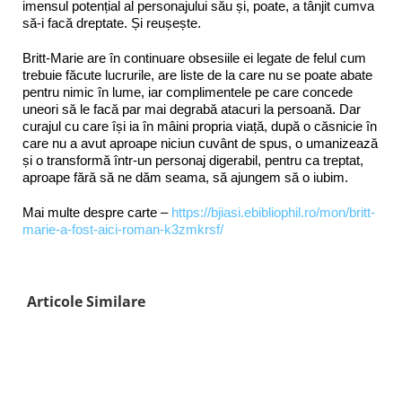
imensul potențial al personajului său și, poate, a tânjit cumva
să-i facă dreptate. Și reușește.
Britt-Marie are în continuare obsesiile ei legate de felul cum
trebuie făcute lucrurile, are liste de la care nu se poate abate
pentru nimic în lume, iar complimentele pe care concede
uneori să le facă par mai degrabă atacuri la persoană. Dar
curajul cu care își ia în mâini propria viață, după o căsnicie în
care nu a avut aproape niciun cuvânt de spus, o umanizează
și o transformă într-un personaj digerabil, pentru ca treptat,
aproape fără să ne dăm seama, să ajungem să o iubim.
Mai multe despre carte –
https://bjiasi.ebibliophil.ro/mon/britt-
marie-a-fost-aici-roman-k3zmkrsf/
Articole Similare