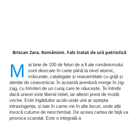
Briscan Zara, Românism. Fals tratat de ură patriotică
M
ai bine de 100 de feluri de a fi ale românismului
sunt disecate în carte până la nivel atomic,
măsurate, catalogate și reasamblate cu grijă și
atenție de ceasornicar. În această aventură merge în zig-
zag, cu trimiteri de un curaj care te năucește. Te întrebi
dacă uneori este liberal rebel, iar alteori preot de modă
veche. Este îngăduitor acolo unde unii ar aștepta
intrasingența, și taie în carne vie în alte locuri, unde alții
invocă cutume de neschimbat. De aceea cartea de față va
provoca scandal. Este o integrală a