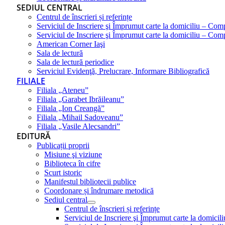
SEDIUL CENTRAL
Centrul de înscrieri și referințe
Serviciul de Inscriere şi Împrumut carte la domiciliu – Com
Serviciul de Inscriere şi Împrumut carte la domiciliu – Co
American Corner Iaşi
Sala de lectură
Sala de lectură periodice
Serviciul Evidenţă, Prelucrare, Informare Bibliografică
FILIALE
Filiala „Ateneu”
Filiala „Garabet Ibrăileanu”
Filiala „Ion Creangă”
Filiala „Mihail Sadoveanu”
Filiala „Vasile Alecsandri”
EDITURĂ
Publicații proprii
Misiune şi viziune
Biblioteca în cifre
Scurt istoric
Manifestul bibliotecii publice
Coordonare și îndrumare metodică
Sediul central
Centrul de înscrieri și referințe
Serviciul de Inscriere şi Împrumut carte la domici