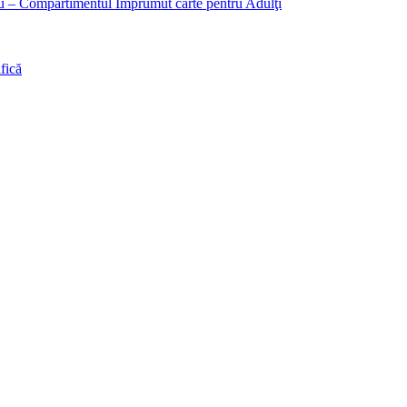
liu – Compartimentul Împrumut carte pentru Adulţi
fică