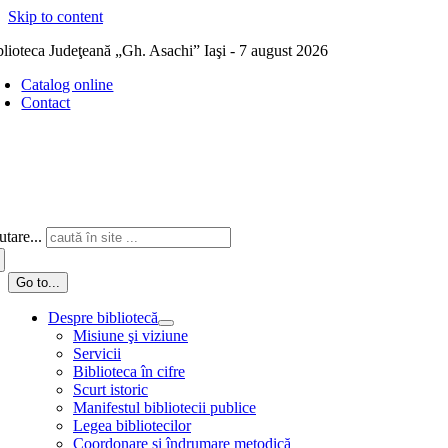
Skip to content
blioteca Judeţeană „Gh. Asachi” Iaşi - 7 august 2026
Catalog online
Contact
tare...
Go to...
Despre bibliotecă
Misiune şi viziune
Servicii
Biblioteca în cifre
Scurt istoric
Manifestul bibliotecii publice
Legea bibliotecilor
Coordonare și îndrumare metodică