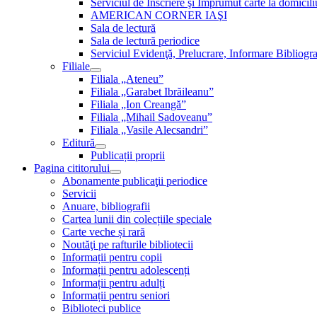
Serviciul de Inscriere şi Împrumut carte la domici
AMERICAN CORNER IAŞI
Sala de lectură
Sala de lectură periodice
Serviciul Evidenţă, Prelucrare, Informare Bibliogra
Filiale
Filiala „Ateneu”
Filiala „Garabet Ibrăileanu”
Filiala „Ion Creangă”
Filiala „Mihail Sadoveanu”
Filiala „Vasile Alecsandri”
Editură
Publicații proprii
Pagina cititorului
Abonamente publicaţii periodice
Servicii
Anuare, bibliografii
Cartea lunii din colecțiile speciale
Carte veche și rară
Noutăţi pe rafturile bibliotecii
Informații pentru copii
Informații pentru adolescenți
Informații pentru adulți
Informații pentru seniori
Biblioteci publice