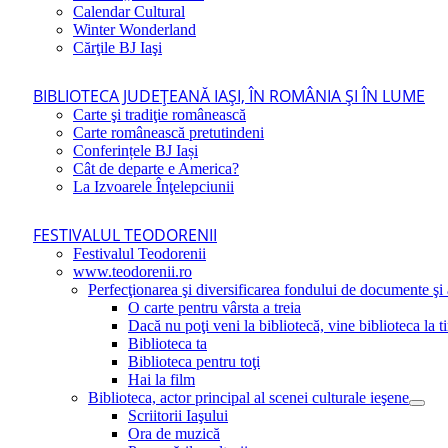
Calendar Cultural
Winter Wonderland
Cărţile BJ Iaşi
BIBLIOTECA JUDEŢEANĂ IAŞI, ÎN ROMÂNIA ŞI ÎN LUME
Carte şi tradiţie românească
Carte românească pretutindeni
Conferințele BJ Iași
Cât de departe e America?
La Izvoarele Înţelepciunii
FESTIVALUL TEODORENII
Festivalul Teodorenii
www.teodorenii.ro
Perfecţionarea şi diversificarea fondului de documente şi a
O carte pentru vârsta a treia
Dacă nu poţi veni la bibliotecă, vine biblioteca la t
Biblioteca ta
Biblioteca pentru toţi
Hai la film
Biblioteca, actor principal al scenei culturale ieşene
Scriitorii Iaşului
Ora de muzică