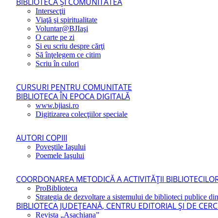
BIBLIOTECA ŞI COMUNITATEA
Intersecţii
Viaţă şi spiritualitate
Voluntar@BJIaşi
O carte pe zi
Şi eu scriu despre cărţi
Să înţelegem ce citim
Scriu în culori
CURSURI PENTRU COMUNITATE
BIBLIOTECA ÎN EPOCA DIGITALĂ
www.bjiasi.ro
Digitizarea colecţiilor speciale
AUTORI COPIII
Poveştile Iaşului
Poemele Iaşului
COORDONAREA METODICĂ A ACTIVITĂŢII BIBLIOTECILOR
ProBiblioteca
Strategia de dezvoltare a sistemului de biblioteci publice din
BIBLIOTECA JUDEŢEANĂ, CENTRU EDITORIAL ŞI DE CER
Revista „Asachiana”