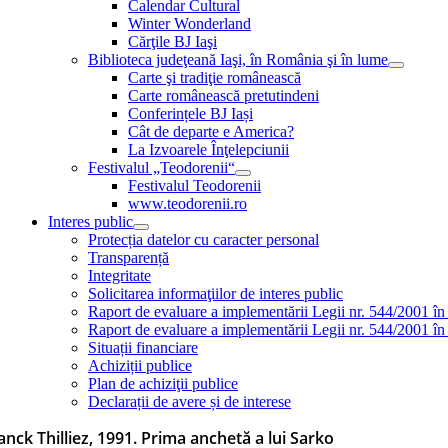
Calendar Cultural
Winter Wonderland
Cărţile BJ Iaşi
Biblioteca judeţeană Iaşi, în România şi în lume
Carte şi tradiţie românească
Carte românească pretutindeni
Conferințele BJ Iași
Cât de departe e America?
La Izvoarele Înţelepciunii
Festivalul „Teodorenii“
Festivalul Teodorenii
www.teodorenii.ro
Interes public
Protecția datelor cu caracter personal
Transparență
Integritate
Solicitarea informaţiilor de interes public
Raport de evaluare a implementării Legii nr. 544/2001 în
Raport de evaluare a implementării Legii nr. 544/2001 în
Situații financiare
Achiziții publice
Plan de achiziţii publice
Declarații de avere și de interese
anck Thilliez, 1991. Prima anchetă a lui Sarko