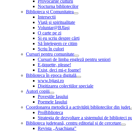
Provocările culturii
Nocturna bibliotecilor
Biblioteca și Comunitatea
Intersecţii
Viaţă şi spiritualitate
Voluntar@BJIaşi
O carte pe zi
Şi eu scriu despre cărţi
Să înţelegem ce citim
Scriu în culori
Cursuri pentru comunitate
Cursuri de limba engleză pentru seniori
E-tiquette, please!
Exist, deci mi-e foame!
Biblioteca în epoca digitală
www.bjiasi.ro
Digitizarea colecţiilor speciale
Autori copiii
Poveştile Iaşului
Poemele Iaşului
Coordonarea metodică a activităţii bibliotecilor din judeţ
ProBiblioteca
Strategia de dezvoltare a sistemului de biblioteci pu
Biblioteca judeţeană, centru editorial şi de cercetare
Revista „Asachiana”