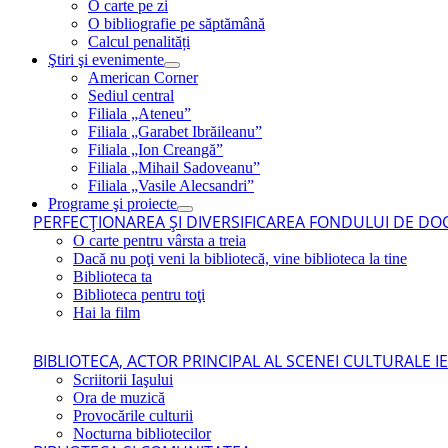
O carte pe zi
O bibliografie pe săptămână
Calcul penalități
Ştiri şi evenimente
American Corner
Sediul central
Filiala „Ateneu”
Filiala „Garabet Ibrăileanu”
Filiala „Ion Creangă”
Filiala „Mihail Sadoveanu”
Filiala „Vasile Alecsandri”
Programe şi proiecte
PERFECŢIONAREA ŞI DIVERSIFICAREA FONDULUI DE DOC
O carte pentru vârsta a treia
Dacă nu poţi veni la bibliotecă, vine biblioteca la tine
Biblioteca ta
Biblioteca pentru toţi
Hai la film
BIBLIOTECA, ACTOR PRINCIPAL AL SCENEI CULTURALE I
Scriitorii Iaşului
Ora de muzică
Provocările culturii
Nocturna bibliotecilor