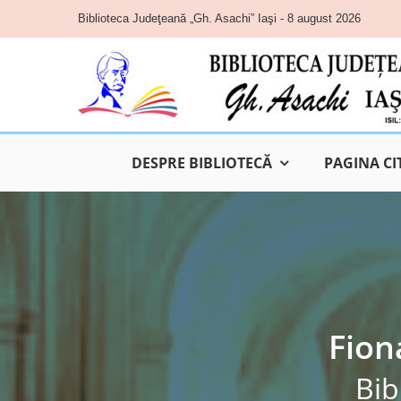
Skip
Biblioteca Judeţeană „Gh. Asachi” Iaşi - 8 august 2026
to
content
DESPRE BIBLIOTECĂ
PAGINA CI
Fion
Bib