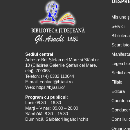
DESPRE
Misiune ş
Servicii
Biblioteca
Scurt isto
Sediul central
Manifestul
Adresa: Bd. Ștefan cel Mare și Sfânt nr.
Legea bibl
10 (Clădirea Galeriile Ștefan cel Mare,
etaj), 700063
Sediul cen
Telefon:
(+4) 0332 110044
E-mail:
contact@bjiasi.ro
Filiale
Web:
https://bjiasi.ro/
Editură
Program cu publicul:
Coordona
Luni: 09.30 – 16.30
Marți – Vineri: 09.00 – 20.00
Conduce
Sâmbătă: 8.30 – 15.30
Duminică, Sărbători legale: Închis
Consiliul 
Organizar