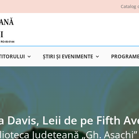
Catalog 
TITORULUI
ŞTIRI ŞI EVENIMENTE
PROGRAME 
a Davis, Leii de pe Fifth A
lioteca Judeţeană „Gh. Asachi” 