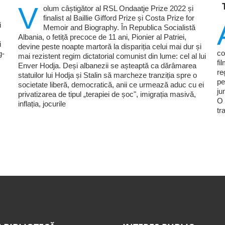
V
olum câștigător al RSL Ondaatje Prize 2022 și
finalist al Baillie Gifford Prize și Costa Prize for
i
Memoir and Biography. În Republica Socialistă
Albania, o fetiță precoce de 11 ani, Pionier al Patriei,
i
devine peste noapte martoră la dispariția celui mai dur și
co
g-
mai rezistent regim dictatorial comunist din lume: cel al lui
fi
Enver Hodja. Deși albanezii se așteaptă ca dărâmarea
re
statuilor lui Hodja și Stalin să marcheze tranziția spre o
pe
societate liberă, democratică, anii ce urmează aduc cu ei
ju
privatizarea de tipul „terapiei de șoc", imigrația masivă,
O 
inflația, jocurile
tr