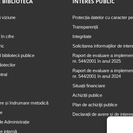
 BIBLIOTECĂ
INTERES PUBLIC
i viziune
Protecția datelor cu caracter p
Transparență
 în cifre
Integritate
ric
Solicitarea informaţiilor de inter
 bibliotecii publice
Raport de evaluare a implementă
nr. 544/2001 în anul 2025
iotecilor
Raport de evaluare a implementă
tral
nr. 544/2001 în anul 2024
Situații financiare
Achiziții publice
re și îndrumare metodică
Plan de achiziţii publice
re
Declarații de avere și de intere
de Administrație
e internă