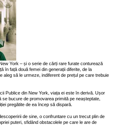
ew York – și o serie de cărți rare furate conturează
ă în față două femei din generații diferite, de la
are aleg să le urmeze, indiferent de prețul pe care trebuie
cii Publice din New York, viața ei este în derivă. Ușor
să se bucure de promovarea primită pe neașteptate,
ției pregătite de ea încep să dispară.
descoperirii de sine, o confruntare cu un trecut plin de
priei puteri, sfidând obstacolele pe care le are de