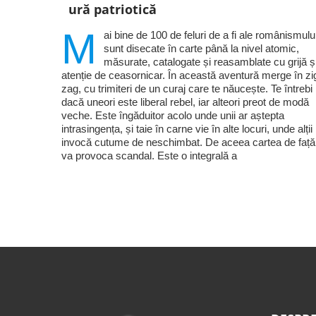
ură patriotică
M
ai bine de 100 de feluri de a fi ale românismulu
sunt disecate în carte până la nivel atomic,
măsurate, catalogate și reasamblate cu grijă ș
atenție de ceasornicar. În această aventură merge în zi
zag, cu trimiteri de un curaj care te năucește. Te întrebi
dacă uneori este liberal rebel, iar alteori preot de modă
veche. Este îngăduitor acolo unde unii ar aștepta
intrasingența, și taie în carne vie în alte locuri, unde alții
invocă cutume de neschimbat. De aceea cartea de față
va provoca scandal. Este o integrală a