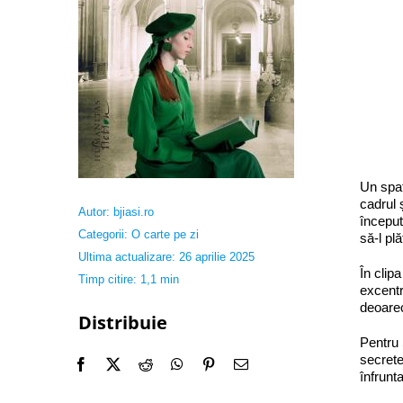
Un spaț
cadrul 
Autor:
bjiasi.ro
început
Categorii:
O carte pe zi
să-l pl
Ultima actualizare: 26 aprilie 2025
În clip
Timp citire: 1,1 min
excentr
deoarec
Distribuie
Pentru 
secrete
înfrunta