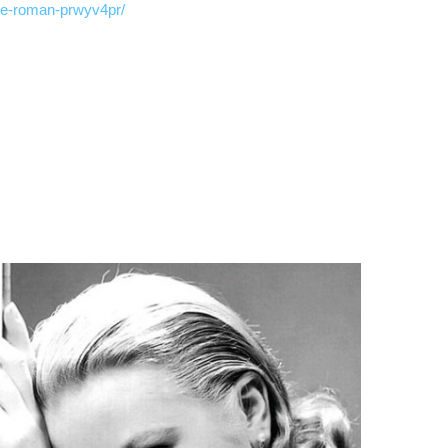
venue-roman-prwyv4pr/