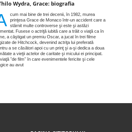
Thilo Wydra, Grace: biografia
A
cum mai bine de trei decenii, în 1982, murea
prinţesa Grace de Monaco într-un accident care a
stârnit multe controverse şi este şi astăzi
mentat. Fusese o actriţă iubită care a trăit o viaţă ca în
lme, a câştigat un premiu Oscar, a jucat în trei filme
gizate de Hitchcock, devenind actriţa lui preferată
ntru a se căsători apoi cu un prinţ şi a-şi dedica a doua
mătate a vieţii actelor de caritate şi micului ei principat.
viaţă "de film" în care evenimentele fericite şi cele
agice au avut