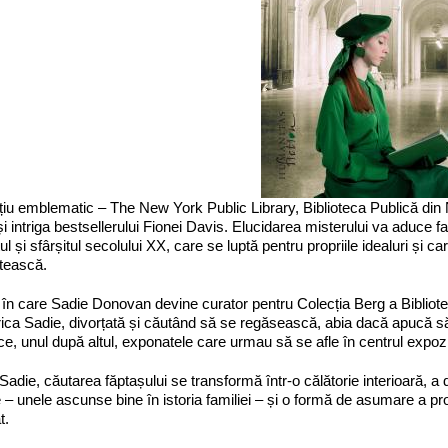
iu emblematic – The New York Public Library, Biblioteca Publică din N
și intriga bestsellerului Fionei Davis. Elucidarea misterului va aduce faț
ul și sfârșitul secolului XX, care se luptă pentru propriile idealuri și c
ătească.
a în care Sadie Donovan devine curator pentru Colecția Berg a Bibliote
ica Sadie, divorțată și căutând să se regăsească, abia dacă apucă 
e, unul după altul, exponatele care urmau să se afle în centrul expozi
Sadie, căutarea făptașului se transformă într-o călătorie interioară, a 
 – unele ascunse bine în istoria familiei – și o formă de asumare a pro
t.