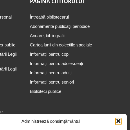
PAGINA CITITORULUI
ersonal
Întreabă bibliotecarul
Abonamente publicaţii periodice
Anuare, bibliografii
es public
Cartea lunii din colecțiile speciale
rii Legii
Informații pentru copii
Informații pentru adolescenți
rii Legii
Informații pentru adulți
Informații pentru seniori
Biblioteci publice
se
Administrează consimțământul