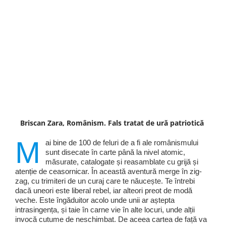
Briscan Zara, Românism. Fals tratat de ură patriotică
M
ai bine de 100 de feluri de a fi ale românismului
sunt disecate în carte până la nivel atomic,
măsurate, catalogate și reasamblate cu grijă și
atenție de ceasornicar. În această aventură merge în zig-
zag, cu trimiteri de un curaj care te năucește. Te întrebi
dacă uneori este liberal rebel, iar alteori preot de modă
veche. Este îngăduitor acolo unde unii ar aștepta
intrasingența, și taie în carne vie în alte locuri, unde alții
invocă cutume de neschimbat. De aceea cartea de față va