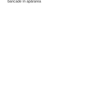
baricade în apărarea