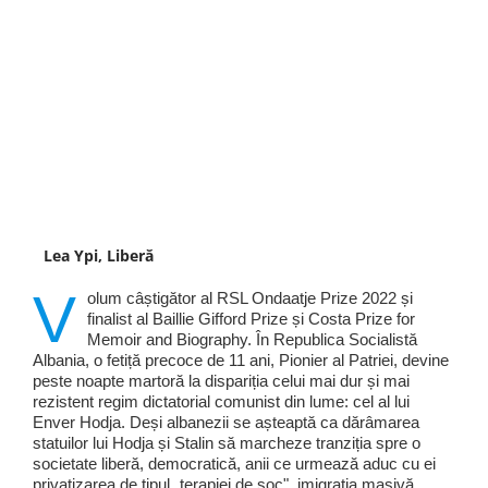
Lea Ypi, Liberă
V
olum câștigător al RSL Ondaatje Prize 2022 și
finalist al Baillie Gifford Prize și Costa Prize for
Memoir and Biography. În Republica Socialistă
Albania, o fetiță precoce de 11 ani, Pionier al Patriei, devine
peste noapte martoră la dispariția celui mai dur și mai
rezistent regim dictatorial comunist din lume: cel al lui
Enver Hodja. Deși albanezii se așteaptă ca dărâmarea
statuilor lui Hodja și Stalin să marcheze tranziția spre o
societate liberă, democratică, anii ce urmează aduc cu ei
privatizarea de tipul „terapiei de șoc", imigrația masivă,