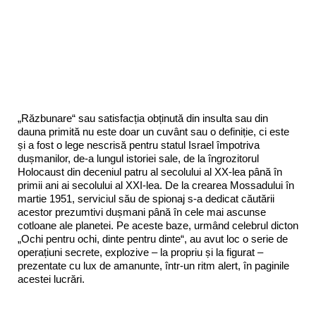
„Răzbunare“ sau satisfacția obținută din insulta sau din
dauna primită nu este doar un cuvânt sau o definiție, ci este
și a fost o lege nescrisă pentru statul Israel împotriva
dușmanilor, de-a lungul istoriei sale, de la îngrozitorul
Holocaust din deceniul patru al secolului al XX-lea până în
primii ani ai secolului al XXI-lea. De la crearea Mossadului în
martie 1951, serviciul său de spionaj s-a dedicat căutării
acestor prezumtivi dușmani până în cele mai ascunse
cotloane ale planetei. Pe aceste baze, urmând celebrul dicton
„Ochi pentru ochi, dinte pentru dinte“, au avut loc o serie de
operațiuni secrete, explozive – la propriu și la figurat –
prezentate cu lux de amanunte, într-un ritm alert, în paginile
acestei lucrări.