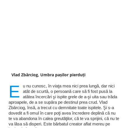
Vlad Zbârciog, Umbra pașilor pierduți
E
u nu cunosc, în viaţa mea nici prea lungă, dar nici
atât de scurtă, o persoană care să fi fost pusă la
atâtea încercări şi ispite grele de a-şi uita sau trăda
aproapele, de a se supăra pe destinul prea crud. Vlad
Zbârciog, însă, a trecut cu demnitate toate ispitele. Şi s-a
dovedit a fi omul în care poţi avea încredere deplină că nu
te va abandona în calea greutăţilor, că te va sprijini, că nu te
va lăsa să disperi. Este bărbatul creator aflat mereu pe