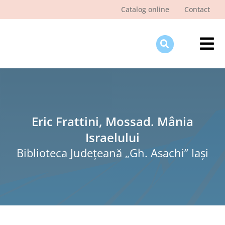
Skip
Catalog online
Contact
to
content
Tog
Nav
Des
Pagi
Şti
Eric Frattini, Mossad. Mânia
Israelului
Pro
Biblioteca Judeţeană „Gh. Asachi” Iaşi
Int