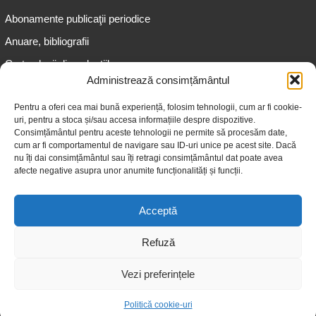
Abonamente publicaţii periodice
Anuare, bibliografii
Cartea lunii din colecțiile
speciale
Administrează consimțământul
Informații pentru copii
Pentru a oferi cea mai bună experiență, folosim tehnologii, cum ar fi cookie-
uri, pentru a stoca și/sau accesa informațiile despre dispozitive.
Informații pentru adolescenți
Consimțământul pentru aceste tehnologii ne permite să procesăm date,
Informații pentru adulți
cum ar fi comportamentul de navigare sau ID-uri unice pe acest site. Dacă
nu îți dai consimțământul sau îți retragi consimțământul dat poate avea
Informații pentru seniori
afecte negative asupra unor anumite funcționalități și funcții.
Biblioteci publice
Acceptă
Refuză
Vezi preferințele
© 2026 Biblioteca Judeţeană „Gheorghe Asachi” Iaşi
Politică cookie-uri