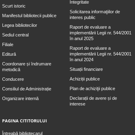
Integritate
Scurt istoric
Solicitarea informaţiilor de
Manifestul bibliotecii publice
interes public
Legea bibliotecilor
Raport de evaluare a
implementării Legii nr. 544/2001
Sediul central
în anul 2025
Filiale
Raport de evaluare a
implementării Legii nr. 544/2001
Editură
în anul 2024
Coordonare și îndrumare
Situații financiare
metodică
Achiziții publice
Conducere
Plan de achiziţii publice
Consiliul de Administrație
Declarații de avere și de
Organizare internă
interese
PAGINA CITITORULUI
Întreabă bibliotecarul