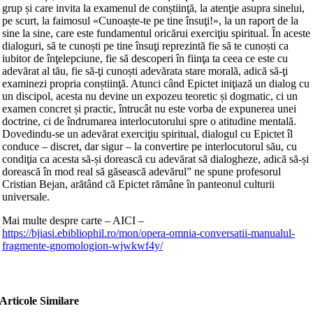
grup și care invita la examenul de conștiinţă, la atenţie asupra sinelui,
pe scurt, la faimosul «Cunoaște‑te pe tine însuţi!», la un raport de la
sine la sine, care este fundamentul oricărui exerciţiu spiritual. În aceste
dialoguri, să te cunoști pe tine însuţi reprezintă fie să te cunoști ca
iubitor de înţelepciune, fie să descoperi în fiinţa ta ceea ce este cu
adevărat al tău, fie să‑ţi cunoști adevărata stare morală, adică să‑ţi
examinezi propria conștiinţă. Atunci când Epictet iniţiază un dialog cu
un discipol, acesta nu devine un expozeu teoretic și dogmatic, ci un
examen concret și practic, întrucât nu este vorba de expunerea unei
doctrine, ci de îndrumarea interlocutorului spre o atitudine mentală.
Dovedindu‑se un adevărat exerciţiu spiritual, dialogul cu Epictet îl
conduce – discret, dar sigur – la convertire pe interlocutorul său, cu
condiţia ca acesta să‑și dorească cu adevărat să dialogheze, adică să‑și
dorească în mod real să găsească adevărul” ne spune profesorul
Cristian Bejan, arătând că Epictet rămâne în panteonul culturii
universale.
Mai multe despre carte – AICI –
https://bjiasi.ebibliophil.ro/mon/opera-omnia-conversatii-manualul-
fragmente-gnomologion-wjwkwf4y/
Articole Similare