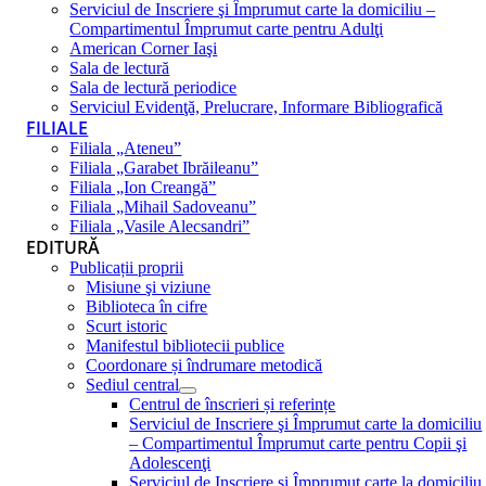
Serviciul de Inscriere şi Împrumut carte la domiciliu –
Compartimentul Împrumut carte pentru Adulţi
American Corner Iaşi
Sala de lectură
Sala de lectură periodice
Serviciul Evidenţă, Prelucrare, Informare Bibliografică
FILIALE
Filiala „Ateneu”
Filiala „Garabet Ibrăileanu”
Filiala „Ion Creangă”
Filiala „Mihail Sadoveanu”
Filiala „Vasile Alecsandri”
EDITURĂ
Publicații proprii
Misiune şi viziune
Biblioteca în cifre
Scurt istoric
Manifestul bibliotecii publice
Coordonare și îndrumare metodică
Sediul central
Centrul de înscrieri și referințe
Serviciul de Inscriere şi Împrumut carte la domiciliu
– Compartimentul Împrumut carte pentru Copii şi
Adolescenţi
Serviciul de Inscriere şi Împrumut carte la domiciliu