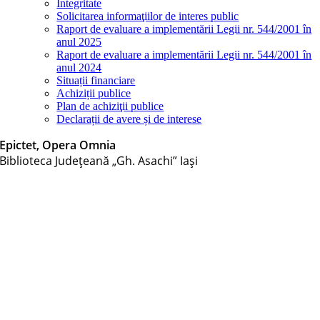
Integritate
Solicitarea informaţiilor de interes public
Raport de evaluare a implementării Legii nr. 544/2001 în
anul 2025
Raport de evaluare a implementării Legii nr. 544/2001 în
anul 2024
Situații financiare
Achiziții publice
Plan de achiziţii publice
Declarații de avere și de interese
Epictet, Opera Omnia
Biblioteca Judeţeană „Gh. Asachi” Iaşi