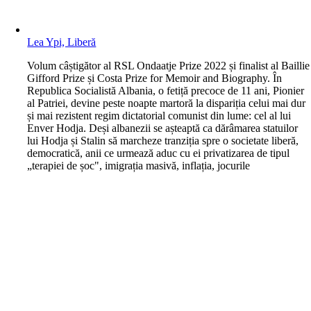
Lea Ypi, Liberă
V
olum câștigător al RSL Ondaatje Prize 2022 și finalist al Baillie
Gifford Prize și Costa Prize for Memoir and Biography. În
Republica Socialistă Albania, o fetiță precoce de 11 ani, Pionier
al Patriei, devine peste noapte martoră la dispariția celui mai dur
și mai rezistent regim dictatorial comunist din lume: cel al lui
Enver Hodja. Deși albanezii se așteaptă ca dărâmarea statuilor
lui Hodja și Stalin să marcheze tranziția spre o societate liberă,
democratică, anii ce urmează aduc cu ei privatizarea de tipul
„terapiei de șoc", imigrația masivă, inflația, jocurile