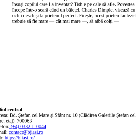
însuși copilul care l-a inventat? Tish e pe cale să afle. Povestea
începe într-o seară când un băiețel, Charles Dimple, visează cu
ochii deschiși la prietenul perfect. Firește, acest prieten fantezist
trebuie să fie mare — cât mai mare —, să aibă colți —
iul central
esa: Bd. Ștefan cel Mare și Sfânt nr. 10 (Clădirea Galeriile Ștefan cel
e, etaj), 700063
efon:
(+4) 0332 110044
ail:
contact@bjiasi.ro
b:
https://bjiasi.ro/