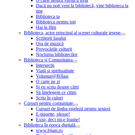
O carte pentru vârsta a treia
Dacă nu poţi veni la bibliotecă, vine biblioteca la
tine
Biblioteca ta
Biblioteca pentru toţi
Hai la film
Biblioteca, actor principal al scenei culturale ieşene
Scriitorii Iaşului
Ora de muzică
Provocările culturii
Nocturna bibliotecilor
Biblioteca și Comunitatea
Intersecţii
Viaţă şi spiritualitate
Voluntar@BJIaşi
O carte pe zi
Şi eu scriu despre cărţi
Să înţelegem ce citim
Scriu în culori
Cursuri pentru comunitate
Cursuri de limba engleză pentru seniori
E-tiquette, please!
Exist, deci mi-e foame!
Biblioteca în epoca digitală
www.bjiasi.ro