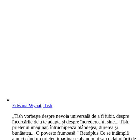
Edwina Wyaat, Tish
„Tish vorbește despre nevoia universală de a fi iubit, despre
încercările de a te adapta și despre încrederea în sine... Tish,
prietenul imaginar, întruchipează blândețea, durerea și
bunătatea... O poveste frumoasă." Readplus Ce se întâmplă
atunci când un prieten imaginar e abandonat sau e dat uitării de