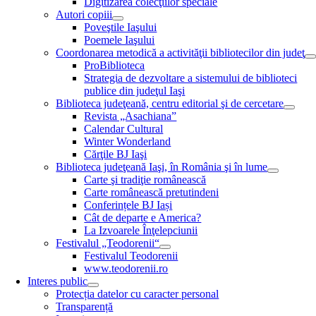
Digitizarea colecţiilor speciale
Autori copiii
Poveştile Iaşului
Poemele Iaşului
Coordonarea metodică a activităţii bibliotecilor din judeţ
ProBiblioteca
Strategia de dezvoltare a sistemului de biblioteci
publice din judeţul Iaşi
Biblioteca judeţeană, centru editorial şi de cercetare
Revista „Asachiana”
Calendar Cultural
Winter Wonderland
Cărţile BJ Iaşi
Biblioteca judeţeană Iaşi, în România şi în lume
Carte şi tradiţie românească
Carte românească pretutindeni
Conferințele BJ Iași
Cât de departe e America?
La Izvoarele Înţelepciunii
Festivalul „Teodorenii“
Festivalul Teodorenii
www.teodorenii.ro
Interes public
Protecția datelor cu caracter personal
Transparență