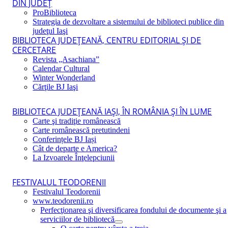
DIN JUDEŢ
ProBiblioteca
Strategia de dezvoltare a sistemului de biblioteci publice din
judeţul Iaşi
BIBLIOTECA JUDEŢEANĂ, CENTRU EDITORIAL ŞI DE
CERCETARE
Revista „Asachiana”
Calendar Cultural
Winter Wonderland
Cărţile BJ Iaşi
BIBLIOTECA JUDEŢEANĂ IAŞI, ÎN ROMÂNIA ŞI ÎN LUME
Carte şi tradiţie românească
Carte românească pretutindeni
Conferințele BJ Iași
Cât de departe e America?
La Izvoarele Înţelepciunii
FESTIVALUL TEODORENII
Festivalul Teodorenii
www.teodorenii.ro
Perfecţionarea şi diversificarea fondului de documente şi a
serviciilor de bibliotecă