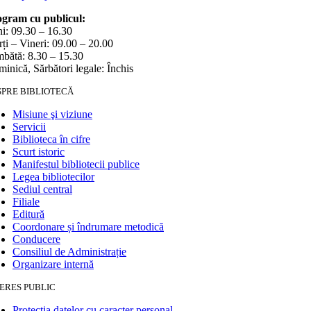
gram cu publicul:
i: 09.30 – 16.30
ți – Vineri: 09.00 – 20.00
bătă: 8.30 – 15.30
inică, Sărbători legale: Închis
SPRE BIBLIOTECĂ
Misiune şi viziune
Servicii
Biblioteca în cifre
Scurt istoric
Manifestul bibliotecii publice
Legea bibliotecilor
Sediul central
Filiale
Editură
Coordonare și îndrumare metodică
Conducere
Consiliul de Administrație
Organizare internă
ERES PUBLIC
Protecția datelor cu caracter personal