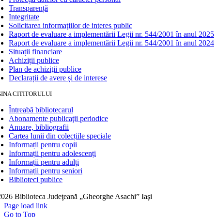
Transparență
Integritate
Solicitarea informaţiilor de interes public
Raport de evaluare a implementării Legii nr. 544/2001 în anul 2025
Raport de evaluare a implementării Legii nr. 544/2001 în anul 2024
Situații financiare
Achiziții publice
Plan de achiziţii publice
Declarații de avere și de interese
INA CITITORULUI
Întreabă bibliotecarul
Abonamente publicaţii periodice
Anuare, bibliografii
Cartea lunii din colecțiile speciale
Informații pentru copii
Informații pentru adolescenți
Informații pentru adulți
Informații pentru seniori
Biblioteci publice
026 Biblioteca Judeţeană „Gheorghe Asachi” Iaşi
Page load link
Go to Top