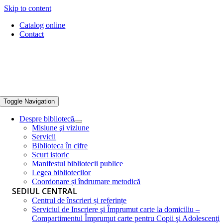
Skip to content
Catalog online
Contact
Toggle Navigation
Despre bibliotecă
Misiune şi viziune
Servicii
Biblioteca în cifre
Scurt istoric
Manifestul bibliotecii publice
Legea bibliotecilor
Coordonare și îndrumare metodică
SEDIUL CENTRAL
Centrul de înscrieri și referințe
Serviciul de Inscriere şi Împrumut carte la domiciliu –
Compartimentul Împrumut carte pentru Copii şi Adolescenţi