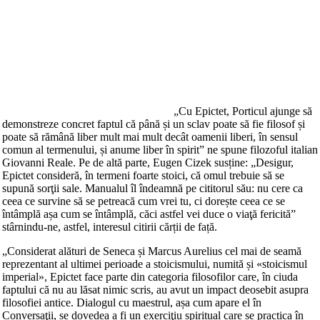
„Cu Epictet, Porticul ajunge să
demonstreze concret faptul că până și un sclav poate să fie filosof și
poate să rămână liber mult mai mult decât oamenii liberi, în sensul
comun al termenului, și anume liber în spirit” ne spune filozoful italian
Giovanni Reale. Pe de altă parte, Eugen Cizek susține: „Desigur,
Epictet consideră, în termeni foarte stoici, că omul trebuie să se
supună sorţii sale. Manualul îl îndeamnă pe cititorul său: nu cere ca
ceea ce survine să se petreacă cum vrei tu, ci dorește ceea ce se
întâmplă așa cum se întâmplă, căci astfel vei duce o viaţă fericită”
stârnindu-ne, astfel, interesul citirii cărții de față.
„Considerat alături de Seneca și Marcus Aurelius cel mai de seamă
reprezentant al ultimei perioade a stoicismului, numită și «stoicismul
imperial», Epictet face parte din categoria filosofilor care, în ciuda
faptului că nu au lăsat nimic scris, au avut un impact deosebit asupra
filosofiei antice. Dialogul cu maestrul, așa cum apare el în
Conversaţii, se dovedea a fi un exerciţiu spiritual care se practica în