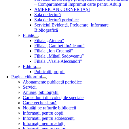
– Compartimentul Împrumut carte pentru Adulţi
AMERICAN CORNER IAŞI
Sala de lectură
Sala de lectură periodice
Serviciul Evidenţă, Prelucrare, Informare
Bibliografică
Filiale
Filiala „Ateneu”
Filiala „Garabet Ibrăileanu”
Filiala „Ion Creangă”
Filiala „Mihail Sadoveanu”
Filiala „Vasile Alecsandri”
Editură
Publicații proprii
Pagina cititorului
Abonamente publicaţii periodice
Servicii
Anuare, bibliografii
Cartea lunii din colecțiile speciale
Carte veche și rară
Noutăţi pe rafturile bibliotecii
Informații pentru copii
Informații pentru adolescenți
Informații pentru adulți
Informații pentru seniori