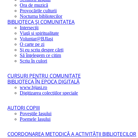
Ora de muzică
Provocările culturii
Nocturna bibliotecilor
BIBLIOTECA ŞI COMUNITATEA
Intersecţii
Viaţă şi spiritualitate
Voluntar@BJIaşi
O carte pe zi
Şi eu scriu despre cărţi
Să înţelegem ce citim
Scriu în culori
CURSURI PENTRU COMUNITATE
BIBLIOTECA ÎN EPOCA DIGITALĂ
www.bjiasi.ro
Digitizarea colecţiilor speciale
AUTORI COPIII
Poveştile Iaşului
Poemele Iaşului
COORDONAREA METODICĂ A ACTIVITĂŢII BIBLIOTECILOR