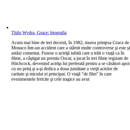
Thilo Wydra, Grace: biografia
A
cum mai bine de trei decenii, în 1982, murea prinţesa Grace de
Monaco într-un accident care a stârnit multe controverse şi este ş
astăzi comentat. Fusese o actriţă iubită care a trăit o viaţă ca în
filme, a câştigat un premiu Oscar, a jucat în trei filme regizate de
Hitchcock, devenind actriţa lui preferată pentru a se căsători apoi
cu un prinţ şi a-şi dedica a doua jumătate a vieţii actelor de
caritate şi micului ei principat. O viaţă "de film" în care
evenimentele fericite şi cele tragice au avut