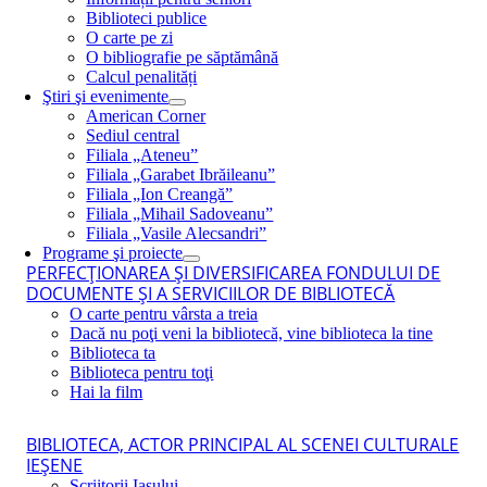
Biblioteci publice
O carte pe zi
O bibliografie pe săptămână
Calcul penalități
Ştiri şi evenimente
American Corner
Sediul central
Filiala „Ateneu”
Filiala „Garabet Ibrăileanu”
Filiala „Ion Creangă”
Filiala „Mihail Sadoveanu”
Filiala „Vasile Alecsandri”
Programe şi proiecte
PERFECŢIONAREA ŞI DIVERSIFICAREA FONDULUI DE
DOCUMENTE ŞI A SERVICIILOR DE BIBLIOTECĂ
O carte pentru vârsta a treia
Dacă nu poţi veni la bibliotecă, vine biblioteca la tine
Biblioteca ta
Biblioteca pentru toţi
Hai la film
BIBLIOTECA, ACTOR PRINCIPAL AL SCENEI CULTURALE
IEŞENE
Scriitorii Iaşului