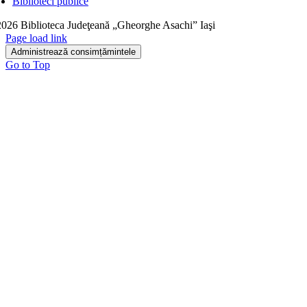
Biblioteci publice
026 Biblioteca Judeţeană „Gheorghe Asachi” Iaşi
Page load link
Administrează consimțămintele
Go to Top