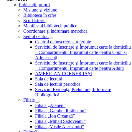
Publicații proprii
Misiune şi viziune
Biblioteca în cifre
Scurt istoric
Manifestul bibliotecii publice
Coordonare și îndrumare metodică
Sediul central
Centrul de înscrieri și referințe
Serviciul de Inscriere şi Împrumut carte la domiciliu
– Compartimentul Împrumut carte pentru Copii şi
Adolescenţi
Serviciul de Inscriere şi Împrumut carte la domiciliu
– Compartimentul Împrumut carte pentru Adulţi
AMERICAN CORNER IAŞI
Sala de lectură
Sala de lectură periodice
Serviciul Evidenţă, Prelucrare, Informare
Bibliografică
Filiale
Filiala „Ateneu”
Filiala „Garabet Ibrăileanu”
Filiala „Ion Creangă”
Filiala „Mihail Sadoveanu”
Filiala „Vasile Alecsandri”
Editură