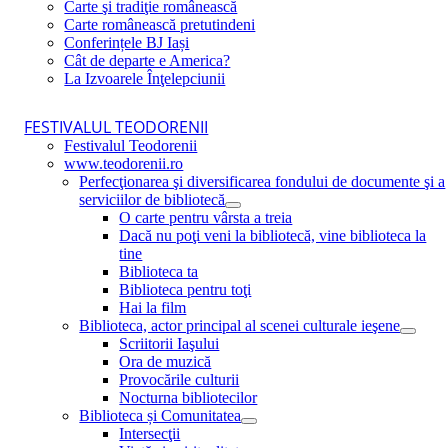
Carte şi tradiţie românească
Carte românească pretutindeni
Conferințele BJ Iași
Cât de departe e America?
La Izvoarele Înţelepciunii
FESTIVALUL TEODORENII
Festivalul Teodorenii
www.teodorenii.ro
Perfecţionarea şi diversificarea fondului de documente şi a
serviciilor de bibliotecă
O carte pentru vârsta a treia
Dacă nu poţi veni la bibliotecă, vine biblioteca la
tine
Biblioteca ta
Biblioteca pentru toţi
Hai la film
Biblioteca, actor principal al scenei culturale ieşene
Scriitorii Iaşului
Ora de muzică
Provocările culturii
Nocturna bibliotecilor
Biblioteca și Comunitatea
Intersecţii