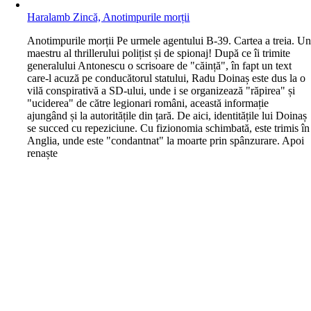
Haralamb Zincă, Anotimpurile morții
A
notimpurile morții Pe urmele agentului B-39. Cartea a treia. U
maestru al thrillerului polițist și de spionaj! După ce îi trimite
generalului Antonescu o scrisoare de "căință", în fapt un text
care-l acuză pe conducătorul statului, Radu Doinaș este dus la o
vilă conspirativă a SD-ului, unde i se organizează "răpirea" și
"uciderea" de către legionari români, această informație
ajungând și la autoritățile din țară. De aici, identitățile lui Doinaș
se succed cu repeziciune. Cu fizionomia schimbată, este trimis în
Anglia, unde este "condantnat" la moarte prin spânzurare. Apoi
renaște