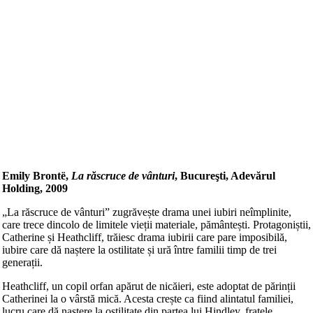
Emily Brontë,
La răscruce de vânturi
, Bucureşti, Adevărul
Holding, 2009
„La răscruce de vânturi” zugrăvește drama unei iubiri neîmplinite,
care trece dincolo de limitele vieții materiale, pământești. Protagoniștii,
Catherine și Heathcliff, trăiesc drama iubirii care pare imposibilă,
iubire care dă naștere la ostilitate și ură între familii timp de trei
generații.
Heathcliff, un copil orfan apărut de nicăieri, este adoptat de părinții
Catherinei la o vârstă mică. Acesta crește ca fiind alintatul familiei,
lucru care dă naștere la ostilitate din partea lui Hindley, fratele