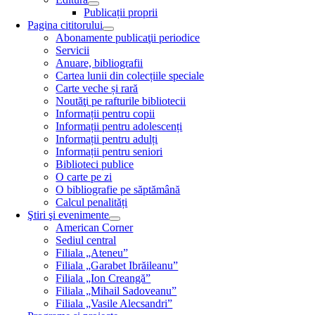
Publicații proprii
Pagina cititorului
Abonamente publicaţii periodice
Servicii
Anuare, bibliografii
Cartea lunii din colecțiile speciale
Carte veche și rară
Noutăţi pe rafturile bibliotecii
Informații pentru copii
Informații pentru adolescenți
Informații pentru adulți
Informații pentru seniori
Biblioteci publice
O carte pe zi
O bibliografie pe săptămână
Calcul penalități
Ştiri şi evenimente
American Corner
Sediul central
Filiala „Ateneu”
Filiala „Garabet Ibrăileanu”
Filiala „Ion Creangă”
Filiala „Mihail Sadoveanu”
Filiala „Vasile Alecsandri”