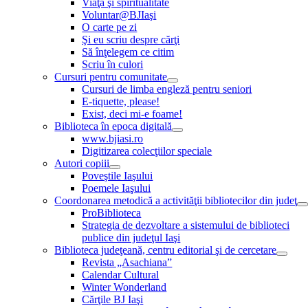
Viaţă şi spiritualitate
Voluntar@BJIaşi
O carte pe zi
Şi eu scriu despre cărţi
Să înţelegem ce citim
Scriu în culori
Cursuri pentru comunitate
Cursuri de limba engleză pentru seniori
E-tiquette, please!
Exist, deci mi-e foame!
Biblioteca în epoca digitală
www.bjiasi.ro
Digitizarea colecţiilor speciale
Autori copiii
Poveştile Iaşului
Poemele Iaşului
Coordonarea metodică a activităţii bibliotecilor din judeţ
ProBiblioteca
Strategia de dezvoltare a sistemului de biblioteci
publice din judeţul Iaşi
Biblioteca judeţeană, centru editorial şi de cercetare
Revista „Asachiana”
Calendar Cultural
Winter Wonderland
Cărţile BJ Iaşi