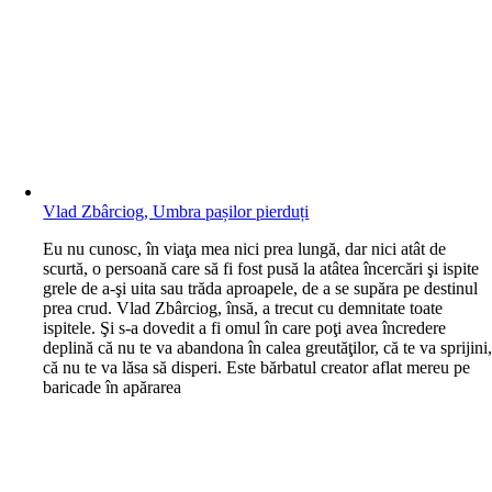
Vlad Zbârciog, Umbra pașilor pierduți
E
u nu cunosc, în viaţa mea nici prea lungă, dar nici atât de
scurtă, o persoană care să fi fost pusă la atâtea încercări şi ispite
grele de a-şi uita sau trăda aproapele, de a se supăra pe destinul
prea crud. Vlad Zbârciog, însă, a trecut cu demnitate toate
ispitele. Şi s-a dovedit a fi omul în care poţi avea încredere
deplină că nu te va abandona în calea greutăţilor, că te va sprijini
că nu te va lăsa să disperi. Este bărbatul creator aflat mereu pe
baricade în apărarea