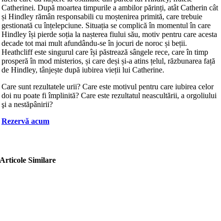
Catherinei. După moartea timpurile a ambilor părinți, atât Catherin cât
și Hindley rămân responsabili cu moștenirea primită, care trebuie
gestionată cu înțelepciune. Situația se complică în momentul în care
Hindley își pierde soția la nașterea fiului său, motiv pentru care acesta
decade tot mai mult afundându-se în jocuri de noroc și beții.
Heathcliff este singurul care își păstrează sângele rece, care în timp
prosperă în mod misterios, și care deși și-a atins țelul, răzbunarea față
de Hindley, tânjește după iubirea vieții lui Catherine.
Care sunt rezultatele urii? Care este motivul pentru care iubirea celor
doi nu poate fi împlinită? Care este rezultatul neascultării, a orgoliului
şi a nestăpânirii?
Rezervă acum
Articole Similare