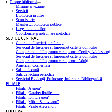
Despre bibliotecă
Misiune şi viziune
Servicii
Biblioteca în cifre
Scurt istoric
Manifestul bibliotecii publice
Legea bibliotecilor
Coordonare și îndrumare metodică
SEDIUL CENTRAL
Centrul de înscrieri și referințe
Serviciul de Inscriere şi Împrumut carte la domiciliu –
Compartimentul Împrumut carte pentru Copii şi Adolescenţi
Serviciul de Inscriere şi Împrumut carte la domiciliu –
Compartimentul Împrumut carte pentru Adulţi
American Corner Iaşi
Sala de lectură
Sala de lectură periodice
Serviciul Evidenţă, Prelucrare, Informare Bibliografică
FILIALE
Filiala „Ateneu”
Filiala „Garabet Ibrăileanu”
Filiala „Ion Creangă”
Filiala „Mihail Sadoveanu”
Filiala „Vasile Alecsandri”
EDITURĂ