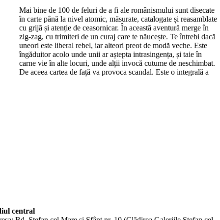
M
ai bine de 100 de feluri de a fi ale românismului sunt disecate
în carte până la nivel atomic, măsurate, catalogate și reasamblate
cu grijă și atenție de ceasornicar. În această aventură merge în
zig-zag, cu trimiteri de un curaj care te năucește. Te întrebi dacă
uneori este liberal rebel, iar alteori preot de modă veche. Este
îngăduitor acolo unde unii ar aștepta intrasingența, și taie în
carne vie în alte locuri, unde alții invocă cutume de neschimbat.
De aceea cartea de față va provoca scandal. Este o integrală a
iul central
esa: Bd. Ștefan cel Mare și Sfânt nr. 10 (Clădirea Galeriile Ștefan cel