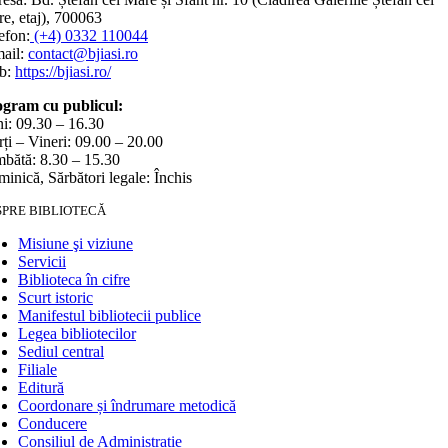
e, etaj), 700063
efon:
(+4) 0332 110044
ail:
contact@bjiasi.ro
b:
https://bjiasi.ro/
gram cu publicul:
i: 09.30 – 16.30
ți – Vineri: 09.00 – 20.00
bătă: 8.30 – 15.30
inică, Sărbători legale: Închis
SPRE BIBLIOTECĂ
Misiune şi viziune
Servicii
Biblioteca în cifre
Scurt istoric
Manifestul bibliotecii publice
Legea bibliotecilor
Sediul central
Filiale
Editură
Coordonare și îndrumare metodică
Conducere
Consiliul de Administrație