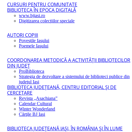
CURSURI PENTRU COMUNITATE
BIBLIOTECA ÎN EPOCA DIGITALĂ
www.bjiasi.ro
Digitizarea colecţiilor speciale
AUTORI COPIII
Poveştile Iaşului
Poemele Iaşului
COORDONAREA METODICĂ A ACTIVITĂŢII BIBLIOTECILOR
DIN JUDEŢ
ProBiblioteca
Strategia de dezvoltare a sistemului de biblioteci publice din
judeţul Iaşi
BIBLIOTECA JUDEŢEANĂ, CENTRU EDITORIAL ŞI DE
CERCETARE
Revista „Asachiana”
Calendar Cultural
Winter Wonderland
Cărţile BJ Iaşi
BIBLIOTECA JUDEŢEANĂ IAŞI, ÎN ROMÂNIA ŞI ÎN LUME