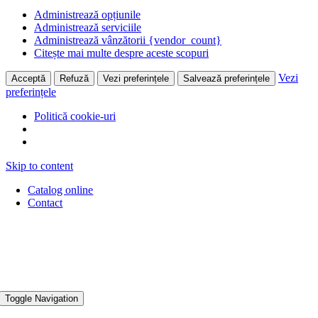
Administrează opțiunile
Administrează serviciile
Administrează vânzătorii {vendor_count}
Citește mai multe despre aceste scopuri
Vezi
Acceptă
Refuză
Vezi preferințele
Salvează preferințele
preferințele
Politică cookie-uri
Skip to content
Catalog online
Contact
Toggle Navigation