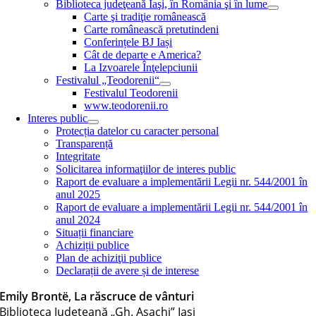
Biblioteca judeţeană Iaşi, în România şi în lume
Carte şi tradiţie românească
Carte românească pretutindeni
Conferințele BJ Iași
Cât de departe e America?
La Izvoarele Înţelepciunii
Festivalul „Teodorenii“
Festivalul Teodorenii
www.teodorenii.ro
Interes public
Protecția datelor cu caracter personal
Transparență
Integritate
Solicitarea informaţiilor de interes public
Raport de evaluare a implementării Legii nr. 544/2001 în
anul 2025
Raport de evaluare a implementării Legii nr. 544/2001 în
anul 2024
Situații financiare
Achiziții publice
Plan de achiziţii publice
Declarații de avere și de interese
Emily Brontë, La răscruce de vânturi
Biblioteca Judeţeană „Gh. Asachi” Iaşi