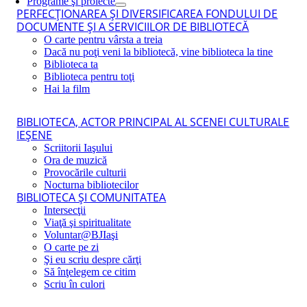
Programe şi proiecte
PERFECŢIONAREA ŞI DIVERSIFICAREA FONDULUI DE
DOCUMENTE ŞI A SERVICIILOR DE BIBLIOTECĂ
O carte pentru vârsta a treia
Dacă nu poţi veni la bibliotecă, vine biblioteca la tine
Biblioteca ta
Biblioteca pentru toţi
Hai la film
BIBLIOTECA, ACTOR PRINCIPAL AL SCENEI CULTURALE
IEŞENE
Scriitorii Iaşului
Ora de muzică
Provocările culturii
Nocturna bibliotecilor
BIBLIOTECA ŞI COMUNITATEA
Intersecţii
Viaţă şi spiritualitate
Voluntar@BJIaşi
O carte pe zi
Şi eu scriu despre cărţi
Să înţelegem ce citim
Scriu în culori