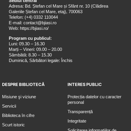
Sediul central
Adresa: Bd. Ștefan cel Mare și Sfânt nr. 10 (Clădirea
Galeriile Ștefan cel Mare, etaj), 700063
Telefon:
(+4) 0332 110044
E-mail:
contact@bjiasi.ro
Web:
https://bjiasi.ro/
Program cu publicul:
Luni: 09.30 – 16.30
Marți – Vineri: 09.00 – 20.00
Sâmbătă: 8.30 – 15.30
Duminică, Sărbători legale: Închis
DESPRE BIBLIOTECĂ
INTERES PUBLIC
Misiune şi viziune
Protecția datelor cu caracter
personal
Servicii
Transparență
Biblioteca în cifre
Integritate
Scurt istoric
Solicitarea informaţiilor de