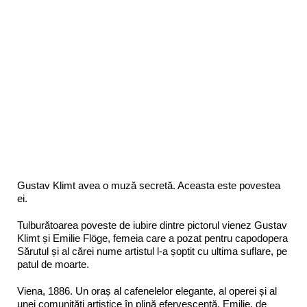
Gustav Klimt avea o muză secretă. Aceasta este povestea
ei.
Tulburătoarea poveste de iubire dintre pictorul vienez Gustav
Klimt și Emilie Flöge, femeia care a pozat pentru capodopera
Sărutul și al cărei nume artistul l-a șoptit cu ultima suflare, pe
patul de moarte.
Viena, 1886. Un oraș al cafenelelor elegante, al operei și al
unei comunități artistice în plină efervescență. Emilie, de