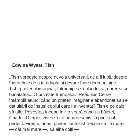
Edwina Wyaat, Tish
„Tish vorbește despre nevoia universală de a fi iubit, despre
încercările de a te adapta și despre încrederea în sine...
Tish, prietenul imaginar, întruchipează blândețea, durerea și
bunătatea... O poveste frumoasă." Readplus Ce se
întâmplă atunci când un prieten imaginar e abandonat sau e
dat uitării de însuși copilul care l-a inventat? Tish e pe cale
să afle. Povestea începe într-o seară când un băiețel,
Charles Dimple, visează cu ochii deschiși la prietenul
perfect. Firește, acest prieten fantezist trebuie să fie mare
— cât mai mare —, să aibă colți —