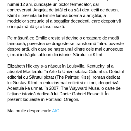
numai 12 ani, cunoaște un pictor fermecător, dar
controversat. Angajat de tatăl ei ca să-i dea lecții de desen,
Klimt îi prezintă lui Emilie lumea boemă a artiștilor, a
modelelor senzuale și a bogaților decadenți, care deopotrivă
o înspăimântă și o fascinează.
Pe măsură ce Emilie crește și devine o creatoare de modă
faimoasă, povestea de dragoste se transformă într-o poveste
despre artă, din care se naște unul dintre cele mai cunoscute
și mai îndrăgite tablouri din istorie: Sărutul lui Klimt.
Elizabeth Hickey s-a născut în Louisville, Kentucky, și a
absolvit Masteratul în Arte la Universitatea Columbia. Debutul
editorial cu Sărutul pictat (The Painted Kiss), roman dedicat
lui Gustav Klimt, a entuziasmat criticii și cititorii, deopotrivă.
Acestuia i-a urmat, în 2007, The Wayward Muse, o carte de
ficțiune istorică dedicată lui Dante Gabriel Rossetti. În
prezent locuiește în Portland, Oregon.
Mai multe despre carte
AICI.