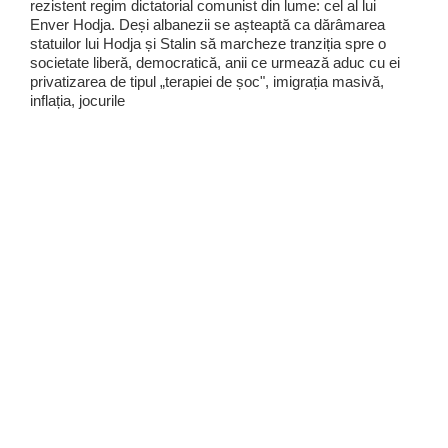
rezistent regim dictatorial comunist din lume: cel al lui
Enver Hodja. Deși albanezii se așteaptă ca dărâmarea
statuilor lui Hodja și Stalin să marcheze tranziția spre o
societate liberă, democratică, anii ce urmează aduc cu ei
privatizarea de tipul „terapiei de șoc", imigrația masivă,
inflația, jocurile