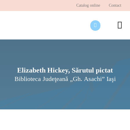
Skip
Catalog online
Contact
to
content
To
Nav
Desp
Pagi
Ştir
Elizabeth Hickey, Sărutul pictat
Biblioteca Judeţeană „Gh. Asachi” Iaşi
Prog
Inte