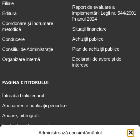
Filiale
Raport de evaluare a
implementării Legii nr. 544/2001
Editură
în anul 2024
Coordonare și îndrumare
Situații financiare
metodică
Achiziții publice
Conducere
Plan de achiziţii publice
Consiliul de Administrație
Declarații de avere și de
Organizare internă
interese
PAGINA CITITORULUI
Întreabă bibliotecarul
Abonamente publicaţii periodice
Anuare, bibliografii
Cartea lunii din colecțiile
speciale
Administrează consimțământul