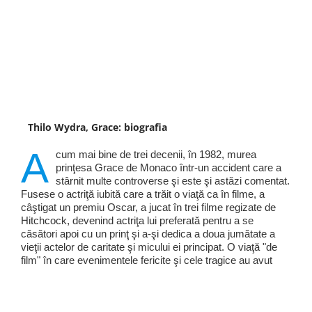
Thilo Wydra, Grace: biografia
A
cum mai bine de trei decenii, în 1982, murea
prinţesa Grace de Monaco într-un accident care a
stârnit multe controverse şi este şi astăzi comentat.
Fusese o actriţă iubită care a trăit o viaţă ca în filme, a
câştigat un premiu Oscar, a jucat în trei filme regizate de
Hitchcock, devenind actriţa lui preferată pentru a se
căsători apoi cu un prinţ şi a-şi dedica a doua jumătate a
vieţii actelor de caritate şi micului ei principat. O viaţă "de
film" în care evenimentele fericite şi cele tragice au avut