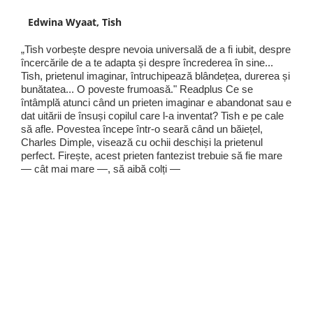
Edwina Wyaat, Tish
„Tish vorbește despre nevoia universală de a fi iubit, despre
încercările de a te adapta și despre încrederea în sine...
Tish, prietenul imaginar, întruchipează blândețea, durerea și
bunătatea... O poveste frumoasă." Readplus Ce se
întâmplă atunci când un prieten imaginar e abandonat sau e
dat uitării de însuși copilul care l-a inventat? Tish e pe cale
să afle. Povestea începe într-o seară când un băiețel,
Charles Dimple, visează cu ochii deschiși la prietenul
perfect. Firește, acest prieten fantezist trebuie să fie mare
— cât mai mare —, să aibă colți —