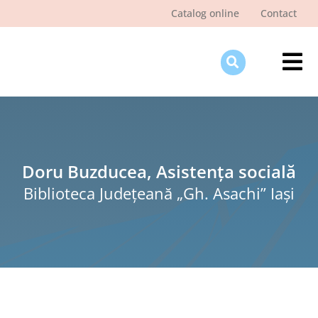
Skip
Catalog online
Contact
to
content
Tog
Nav
Des
Pagi
Şti
Doru Buzducea, Asistența socială
Biblioteca Judeţeană „Gh. Asachi” Iaşi
Pro
Int