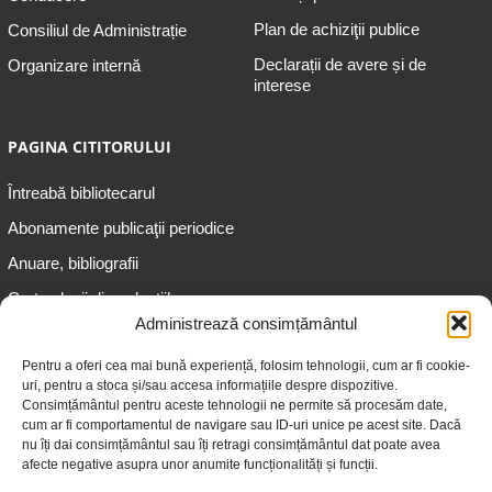
Plan de achiziţii publice
Consiliul de Administrație
Declarații de avere și de
Organizare internă
interese
PAGINA CITITORULUI
Întreabă bibliotecarul
Abonamente publicaţii periodice
Anuare, bibliografii
Cartea lunii din colecțiile
speciale
Administrează consimțământul
Informații pentru copii
Pentru a oferi cea mai bună experiență, folosim tehnologii, cum ar fi cookie-
uri, pentru a stoca și/sau accesa informațiile despre dispozitive.
Informații pentru adolescenți
Consimțământul pentru aceste tehnologii ne permite să procesăm date,
Informații pentru adulți
cum ar fi comportamentul de navigare sau ID-uri unice pe acest site. Dacă
nu îți dai consimțământul sau îți retragi consimțământul dat poate avea
Informații pentru seniori
afecte negative asupra unor anumite funcționalități și funcții.