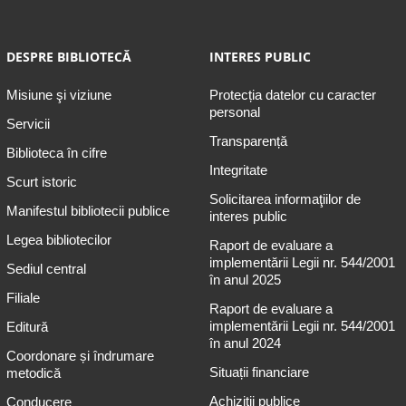
DESPRE BIBLIOTECĂ
INTERES PUBLIC
Misiune şi viziune
Protecția datelor cu caracter
personal
Servicii
Transparență
Biblioteca în cifre
Integritate
Scurt istoric
Solicitarea informaţiilor de
Manifestul bibliotecii publice
interes public
Legea bibliotecilor
Raport de evaluare a
implementării Legii nr. 544/2001
Sediul central
în anul 2025
Filiale
Raport de evaluare a
implementării Legii nr. 544/2001
Editură
în anul 2024
Coordonare și îndrumare
Situații financiare
metodică
Achiziții publice
Conducere