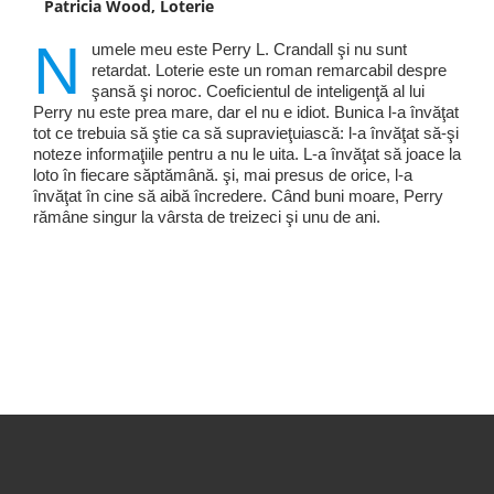
Patricia Wood, Loterie
N
umele meu este Perry L. Crandall şi nu sunt
retardat. Loterie este un roman remarcabil despre
şansă şi noroc. Coeficientul de inteligenţă al lui
Perry nu este prea mare, dar el nu e idiot. Bunica l-a învăţat
tot ce trebuia să ştie ca să supravieţuiască: l-a învăţat să-şi
noteze informaţiile pentru a nu le uita. L-a învăţat să joace la
loto în fiecare săptămână. şi, mai presus de orice, l-a
învăţat în cine să aibă încredere. Când buni moare, Perry
rămâne singur la vârsta de treizeci şi unu de ani.