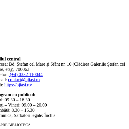
iul central
esa: Bd. Ștefan cel Mare și Sfânt nr. 10 (Clădirea Galeriile Ștefan cel
e, etaj), 700063
efon:
(+4) 0332 110044
ail:
contact@bjiasi.ro
b:
https://bjiasi.ro/
gram cu publicul:
i: 09.30 – 16.30
ți – Vineri: 09.00 – 20.00
bătă: 8.30 – 15.30
inică, Sărbători legale: Închis
SPRE BIBLIOTECĂ