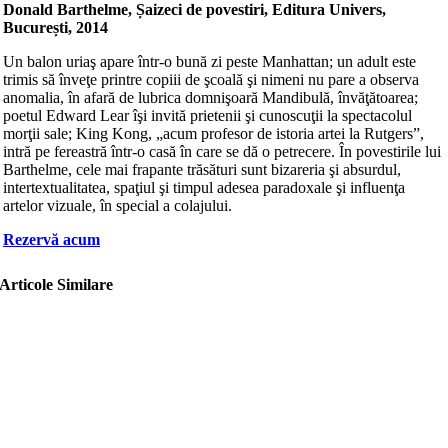
Donald Barthelme, Șaizeci de povestiri, Editura Univers,
București, 2014
Un balon uriaş apare într-o bună zi peste Manhattan; un adult este
trimis să înveţe printre copiii de şcoală şi nimeni nu pare a observa
anomalia, în afară de lubrica domnişoară Mandibulă, învăţătoarea;
poetul Edward Lear îşi invită prietenii şi cunoscuţii la spectacolul
morţii sale; King Kong, „acum profesor de istoria artei la Rutgers”,
intră pe fereastră într-o casă în care se dă o petrecere. În povestirile lui
Barthelme, cele mai frapante trăsături sunt bizareria şi absurdul,
intertextualitatea, spaţiul şi timpul adesea paradoxale şi influenţa
artelor vizuale, în special a colajului.
Rezervă acum
Articole Similare