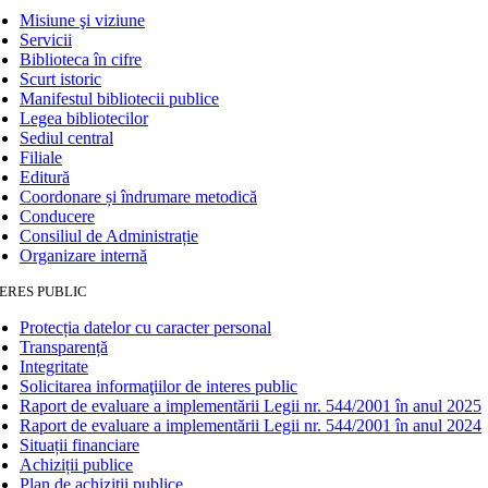
Misiune şi viziune
Servicii
Biblioteca în cifre
Scurt istoric
Manifestul bibliotecii publice
Legea bibliotecilor
Sediul central
Filiale
Editură
Coordonare și îndrumare metodică
Conducere
Consiliul de Administrație
Organizare internă
ERES PUBLIC
Protecția datelor cu caracter personal
Transparență
Integritate
Solicitarea informaţiilor de interes public
Raport de evaluare a implementării Legii nr. 544/2001 în anul 2025
Raport de evaluare a implementării Legii nr. 544/2001 în anul 2024
Situații financiare
Achiziții publice
Plan de achiziţii publice