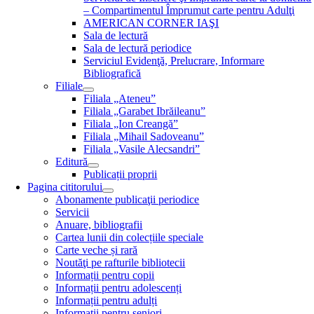
– Compartimentul Împrumut carte pentru Adulţi
AMERICAN CORNER IAŞI
Sala de lectură
Sala de lectură periodice
Serviciul Evidenţă, Prelucrare, Informare
Bibliografică
Filiale
Filiala „Ateneu”
Filiala „Garabet Ibrăileanu”
Filiala „Ion Creangă”
Filiala „Mihail Sadoveanu”
Filiala „Vasile Alecsandri”
Editură
Publicații proprii
Pagina cititorului
Abonamente publicaţii periodice
Servicii
Anuare, bibliografii
Cartea lunii din colecțiile speciale
Carte veche și rară
Noutăţi pe rafturile bibliotecii
Informații pentru copii
Informații pentru adolescenți
Informații pentru adulți
Informații pentru seniori