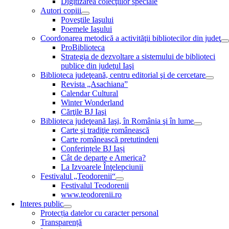
Digitizarea colecţiilor speciale
Autori copiii
Poveştile Iaşului
Poemele Iaşului
Coordonarea metodică a activităţii bibliotecilor din judeţ
ProBiblioteca
Strategia de dezvoltare a sistemului de biblioteci
publice din judeţul Iaşi
Biblioteca judeţeană, centru editorial şi de cercetare
Revista „Asachiana”
Calendar Cultural
Winter Wonderland
Cărţile BJ Iaşi
Biblioteca judeţeană Iaşi, în România şi în lume
Carte şi tradiţie românească
Carte românească pretutindeni
Conferințele BJ Iași
Cât de departe e America?
La Izvoarele Înţelepciunii
Festivalul „Teodorenii“
Festivalul Teodorenii
www.teodorenii.ro
Interes public
Protecția datelor cu caracter personal
Transparență