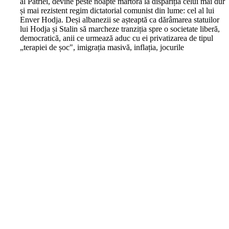
al Patriei, devine peste noapte martoră la dispariția celui mai dur
și mai rezistent regim dictatorial comunist din lume: cel al lui
Enver Hodja. Deși albanezii se așteaptă ca dărâmarea statuilor
lui Hodja și Stalin să marcheze tranziția spre o societate liberă,
democratică, anii ce urmează aduc cu ei privatizarea de tipul
„terapiei de șoc", imigrația masivă, inflația, jocurile