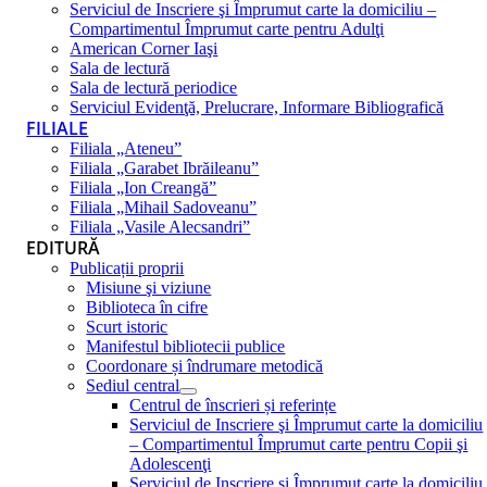
Serviciul de Inscriere şi Împrumut carte la domiciliu –
Compartimentul Împrumut carte pentru Adulţi
American Corner Iaşi
Sala de lectură
Sala de lectură periodice
Serviciul Evidenţă, Prelucrare, Informare Bibliografică
FILIALE
Filiala „Ateneu”
Filiala „Garabet Ibrăileanu”
Filiala „Ion Creangă”
Filiala „Mihail Sadoveanu”
Filiala „Vasile Alecsandri”
EDITURĂ
Publicații proprii
Misiune şi viziune
Biblioteca în cifre
Scurt istoric
Manifestul bibliotecii publice
Coordonare și îndrumare metodică
Sediul central
Centrul de înscrieri și referințe
Serviciul de Inscriere şi Împrumut carte la domiciliu
– Compartimentul Împrumut carte pentru Copii şi
Adolescenţi
Serviciul de Inscriere şi Împrumut carte la domiciliu