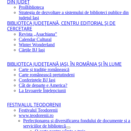
DIN JUDEŢ
ProBiblioteca
Strategia de dezvoltare a sistemului de biblioteci publice din
judeţul Iaşi
BIBLIOTECA JUDEŢEANĂ, CENTRU EDITORIAL ŞI DE
CERCETARE
Revista „Asachiana”
Calendar Cultural
Winter Wonderland
Cărţile BJ Iaşi
BIBLIOTECA JUDEŢEANĂ IAŞI, ÎN ROMÂNIA ŞI ÎN LUME
Carte şi tradiţie românească
Carte românească pretutindeni
Conferințele BJ Iași
Cât de departe e America?
La Izvoarele Înţelepciunii
FESTIVALUL TEODORENII
Festivalul Teodorenii
www.teodorenii.ro
Perfecţionarea şi diversificarea fondului de documente şi a
serviciilor de bibliotecă