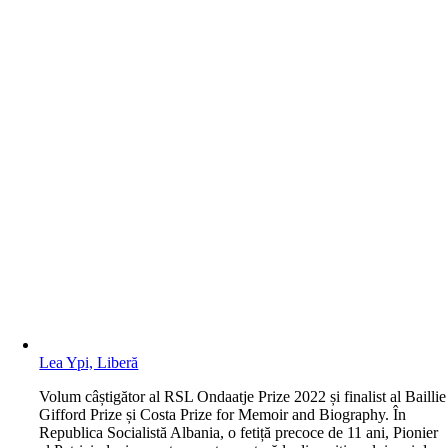
Lea Ypi, Liberă
V
olum câștigător al RSL Ondaatje Prize 2022 și finalist al Baillie
Gifford Prize și Costa Prize for Memoir and Biography. În
Republica Socialistă Albania, o fetiță precoce de 11 ani, Pionier