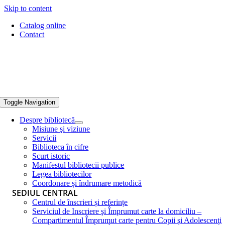
Skip to content
Catalog online
Contact
Toggle Navigation
Despre bibliotecă
Misiune şi viziune
Servicii
Biblioteca în cifre
Scurt istoric
Manifestul bibliotecii publice
Legea bibliotecilor
Coordonare și îndrumare metodică
SEDIUL CENTRAL
Centrul de înscrieri și referințe
Serviciul de Inscriere şi Împrumut carte la domiciliu –
Compartimentul Împrumut carte pentru Copii şi Adolescenţi