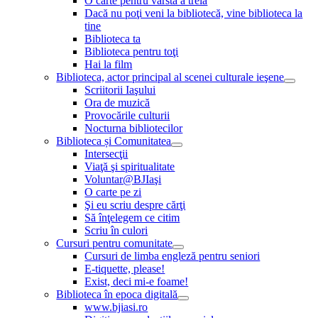
O carte pentru vârsta a treia
Dacă nu poţi veni la bibliotecă, vine biblioteca la
tine
Biblioteca ta
Biblioteca pentru toţi
Hai la film
Biblioteca, actor principal al scenei culturale ieşene
Scriitorii Iaşului
Ora de muzică
Provocările culturii
Nocturna bibliotecilor
Biblioteca și Comunitatea
Intersecţii
Viaţă şi spiritualitate
Voluntar@BJIaşi
O carte pe zi
Şi eu scriu despre cărţi
Să înţelegem ce citim
Scriu în culori
Cursuri pentru comunitate
Cursuri de limba engleză pentru seniori
E-tiquette, please!
Exist, deci mi-e foame!
Biblioteca în epoca digitală
www.bjiasi.ro