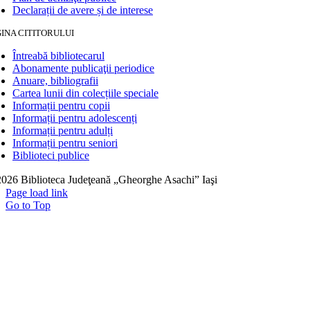
Declarații de avere și de interese
INA CITITORULUI
Întreabă bibliotecarul
Abonamente publicaţii periodice
Anuare, bibliografii
Cartea lunii din colecțiile speciale
Informații pentru copii
Informații pentru adolescenți
Informații pentru adulți
Informații pentru seniori
Biblioteci publice
026 Biblioteca Judeţeană „Gheorghe Asachi” Iaşi
Page load link
Go to Top