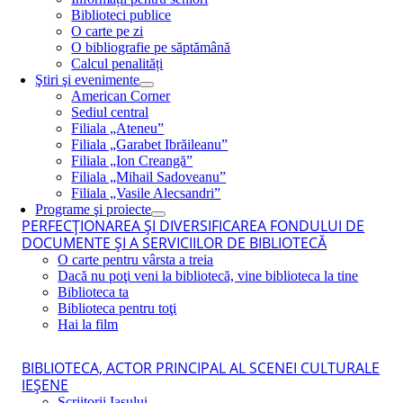
Biblioteci publice
O carte pe zi
O bibliografie pe săptămână
Calcul penalități
Ştiri şi evenimente
American Corner
Sediul central
Filiala „Ateneu”
Filiala „Garabet Ibrăileanu”
Filiala „Ion Creangă”
Filiala „Mihail Sadoveanu”
Filiala „Vasile Alecsandri”
Programe şi proiecte
PERFECŢIONAREA ŞI DIVERSIFICAREA FONDULUI DE
DOCUMENTE ŞI A SERVICIILOR DE BIBLIOTECĂ
O carte pentru vârsta a treia
Dacă nu poţi veni la bibliotecă, vine biblioteca la tine
Biblioteca ta
Biblioteca pentru toţi
Hai la film
BIBLIOTECA, ACTOR PRINCIPAL AL SCENEI CULTURALE
IEŞENE
Scriitorii Iaşului