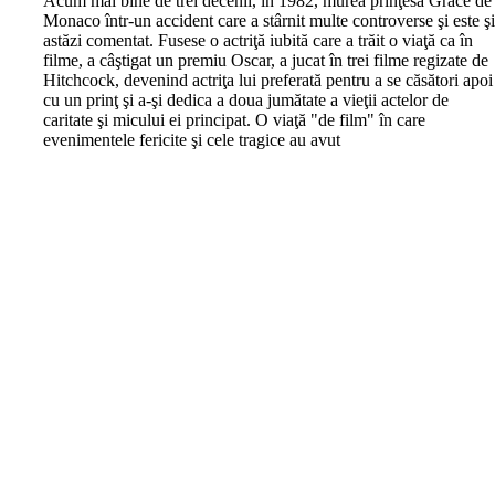
A
cum mai bine de trei decenii, în 1982, murea prinţesa Grace de
Monaco într-un accident care a stârnit multe controverse şi este ş
astăzi comentat. Fusese o actriţă iubită care a trăit o viaţă ca în
filme, a câştigat un premiu Oscar, a jucat în trei filme regizate de
Hitchcock, devenind actriţa lui preferată pentru a se căsători apoi
cu un prinţ şi a-şi dedica a doua jumătate a vieţii actelor de
caritate şi micului ei principat. O viaţă "de film" în care
evenimentele fericite şi cele tragice au avut