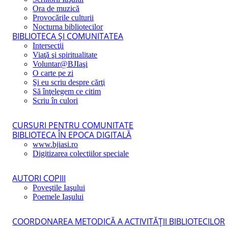
Ora de muzică
Provocările culturii
Nocturna bibliotecilor
BIBLIOTECA ŞI COMUNITATEA
Intersecţii
Viaţă şi spiritualitate
Voluntar@BJIaşi
O carte pe zi
Şi eu scriu despre cărţi
Să înţelegem ce citim
Scriu în culori
CURSURI PENTRU COMUNITATE
BIBLIOTECA ÎN EPOCA DIGITALĂ
www.bjiasi.ro
Digitizarea colecţiilor speciale
AUTORI COPIII
Poveştile Iaşului
Poemele Iaşului
COORDONAREA METODICĂ A ACTIVITĂŢII BIBLIOTECILOR