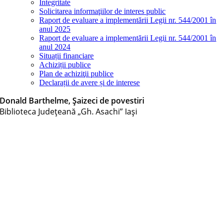
Integritate
Solicitarea informaţiilor de interes public
Raport de evaluare a implementării Legii nr. 544/2001 în
anul 2025
Raport de evaluare a implementării Legii nr. 544/2001 în
anul 2024
Situații financiare
Achiziții publice
Plan de achiziţii publice
Declarații de avere și de interese
Donald Barthelme, Șaizeci de povestiri
Biblioteca Judeţeană „Gh. Asachi” Iaşi