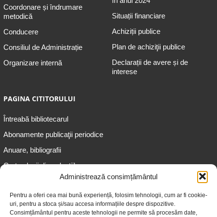
în anul 2024
Coordonare și îndrumare
Situații financiare
metodică
Achiziții publice
Conducere
Plan de achiziţii publice
Consiliul de Administrație
Declarații de avere și de
Organizare internă
interese
PAGINA CITITORULUI
Întreabă bibliotecarul
Abonamente publicaţii periodice
Anuare, bibliografii
Cartea lunii din colecțiile
speciale
Administrează consimțământul
Informații pentru copii
Pentru a oferi cea mai bună experiență, folosim tehnologii, cum ar fi cookie-
uri, pentru a stoca și/sau accesa informațiile despre dispozitive.
Informații pentru adolescenți
Consimțământul pentru aceste tehnologii ne permite să procesăm date,