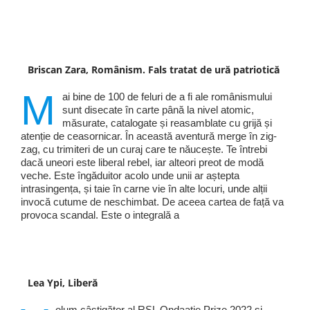
Briscan Zara, Românism. Fals tratat de ură patriotică
M
ai bine de 100 de feluri de a fi ale românismului
sunt disecate în carte până la nivel atomic,
măsurate, catalogate și reasamblate cu grijă și
atenție de ceasornicar. În această aventură merge în zig-
zag, cu trimiteri de un curaj care te năucește. Te întrebi
dacă uneori este liberal rebel, iar alteori preot de modă
veche. Este îngăduitor acolo unde unii ar aștepta
intrasingența, și taie în carne vie în alte locuri, unde alții
invocă cutume de neschimbat. De aceea cartea de față va
provoca scandal. Este o integrală a
Lea Ypi, Liberă
olum câștigător al RSL Ondaatje Prize 2022 și