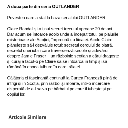
A doua parte din seria OUTLANDER
Povestea care a stat la baza serialului OUTLANDER
Claire Randall și-a ținut secret trecutul aproape 20 de ani.
Dar acum se întoarce acolo unde a început totul, pe plaiurile
misterioase ale Scoției, împreună cu fiica ei. Acolo Claire
plănuiește să-i dezvăluie totul: secretul cercului de piatră,
secretul unei iubiri care traversează secole și adevărul
despre Jamie Fraser – un războinic scoțian a cărui dragoste
și curaj a făcut-o pe Claire să se întoarcă în timp și să
rămână în epoca tulbure în care trăia el.
Călătoria ei fascinantă continuă la Curtea Franceză plină de
intrigi și în Scoția, prin război și moarte, într-o încercare
disperată de a-l salva pe bărbatul pe care îl iubește și pe
copilul lor.
Articole Similare