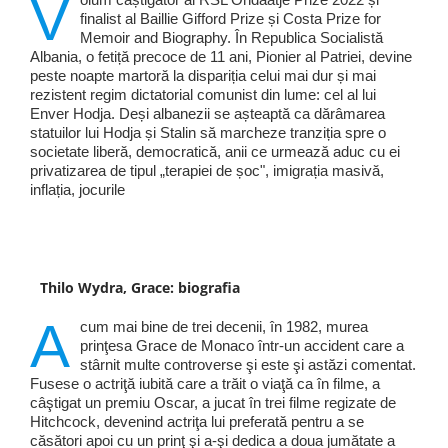
V
finalist al Baillie Gifford Prize și Costa Prize for
Memoir and Biography. În Republica Socialistă
Albania, o fetiță precoce de 11 ani, Pionier al Patriei, devine
peste noapte martoră la dispariția celui mai dur și mai
rezistent regim dictatorial comunist din lume: cel al lui
Enver Hodja. Deși albanezii se așteaptă ca dărâmarea
statuilor lui Hodja și Stalin să marcheze tranziția spre o
societate liberă, democratică, anii ce urmează aduc cu ei
privatizarea de tipul „terapiei de șoc", imigrația masivă,
inflația, jocurile
Thilo Wydra, Grace: biografia
A
cum mai bine de trei decenii, în 1982, murea
prinţesa Grace de Monaco într-un accident care a
stârnit multe controverse şi este şi astăzi comentat.
Fusese o actriţă iubită care a trăit o viaţă ca în filme, a
câştigat un premiu Oscar, a jucat în trei filme regizate de
Hitchcock, devenind actriţa lui preferată pentru a se
căsători apoi cu un prinţ şi a-şi dedica a doua jumătate a