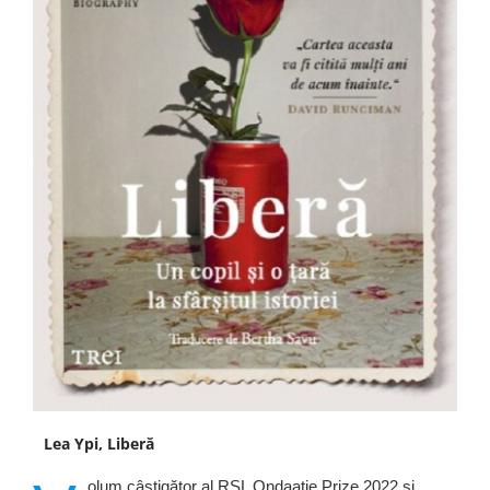
Lea Ypi, Liberă
olum câștigător al RSL Ondaatje Prize 2022 și