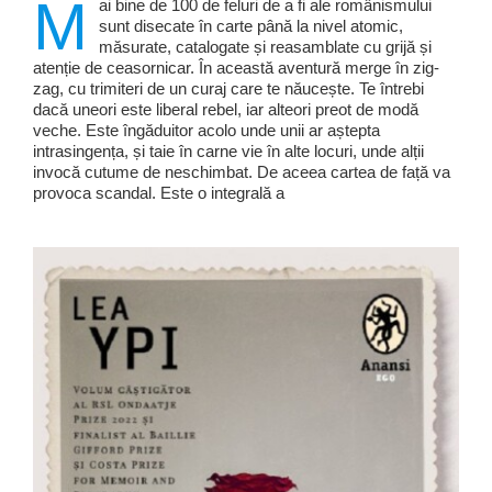
M
ai bine de 100 de feluri de a fi ale românismului
sunt disecate în carte până la nivel atomic,
măsurate, catalogate și reasamblate cu grijă și
atenție de ceasornicar. În această aventură merge în zig-
zag, cu trimiteri de un curaj care te năucește. Te întrebi
dacă uneori este liberal rebel, iar alteori preot de modă
veche. Este îngăduitor acolo unde unii ar aștepta
intrasingența, și taie în carne vie în alte locuri, unde alții
invocă cutume de neschimbat. De aceea cartea de față va
provoca scandal. Este o integrală a