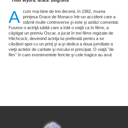
Thilo Wydra, Grace: biografia
A
cum mai bine de trei decenii, în 1982, murea
prinţesa Grace de Monaco într-un accident care a
stârnit multe controverse şi este şi astăzi comentat.
Fusese o actriţă iubită care a trăit o viaţă ca în filme, a
câştigat un premiu Oscar, a jucat în trei filme regizate de
Hitchcock, devenind actriţa lui preferată pentru a se
căsători apoi cu un prinţ şi a-şi dedica a doua jumătate a
vieţii actelor de caritate şi micului ei principat. O viaţă "de
film" în care evenimentele fericite şi cele tragice au avut