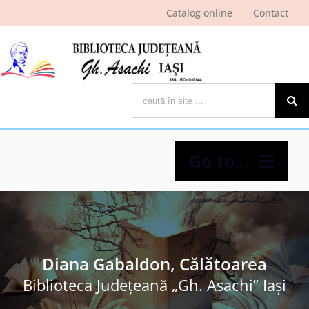
Skip
Catalog online
Contact
to
content
Cautare...
Go to...
Despre bibliotecă
Pagina cititorului
Diana Gabaldon, Călătoarea
Biblioteca Judeţeană „Gh. Asachi” Iaşi
Ştiri şi evenimente