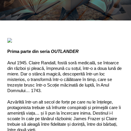
Programe şi proiecte
Interes public
Prima parte din seria
OUTLANDER
Anul 1945. Claire Randall, fostă soră medicală, se întoarce
din război și pleacă, împreună cu soțul, într-o a doua lună de
miere. Dar o stâncă magică, descoperită într-un loc
misterios, o transformă într-o călătoare în timp, care se
trezește brusc într-o Scoție măcinată de luptă, în Anul
Domnului… 1743.
Azvârlită într-un alt secol de forțe pe care nu le înțelege,
protagonista trebuie să înfrunte conspirații și primejdii care îi
amenință viața… și îi pun la încercare inima. Destinul i-l
scoate în cale pe tânărul războinic James Frazer și Claire
trebuie să aleagă între fidelitate și dorință, între doi bărbați,
între două vieți.