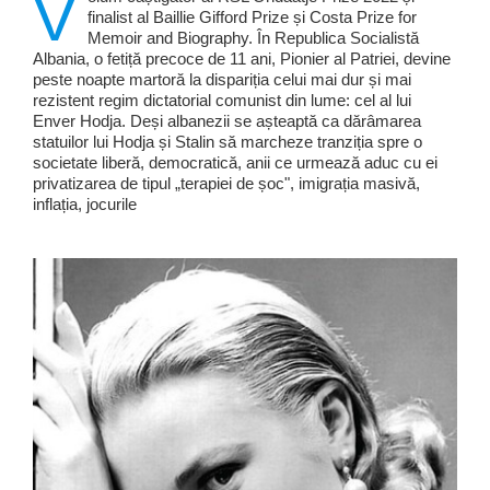
V
finalist al Baillie Gifford Prize și Costa Prize for
Memoir and Biography. În Republica Socialistă
Albania, o fetiță precoce de 11 ani, Pionier al Patriei, devine
peste noapte martoră la dispariția celui mai dur și mai
rezistent regim dictatorial comunist din lume: cel al lui
Enver Hodja. Deși albanezii se așteaptă ca dărâmarea
statuilor lui Hodja și Stalin să marcheze tranziția spre o
societate liberă, democratică, anii ce urmează aduc cu ei
privatizarea de tipul „terapiei de șoc", imigrația masivă,
inflația, jocurile