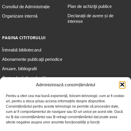
Plan de achiziţii publice
Consiliul de Administrație
Declarații de avere și de
Organizare internă
interese
PAGINA CITITORULUI
Întreabă bibliotecarul
Abonamente publicaţii periodice
Anuare, bibliografii
Cartea lunii din colecțiile
speciale
Administrează consimțământul
Informații pentru copii
Pentru a oferi cea mai bună experiență, folosim tehnologii, cum ar fi cookie-
uri, pentru a stoca și/sau accesa informațiile despre dispozitive.
Informații pentru adolescenți
Consimțământul pentru aceste tehnologii ne permite să procesăm date,
Informații pentru adulți
cum ar fi comportamentul de navigare sau ID-uri unice pe acest site. Dacă
nu îți dai consimțământul sau îți retragi consimțământul dat poate avea
Informații pentru seniori
afecte negative asupra unor anumite funcționalități și funcții.
Biblioteci publice