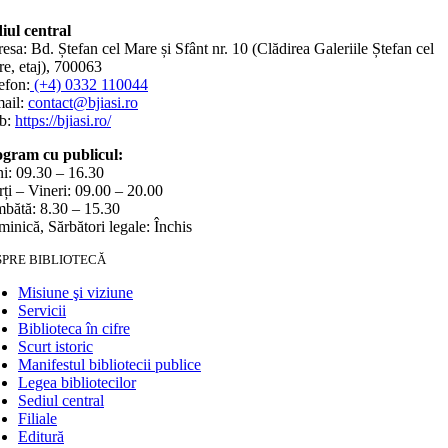
iul central
esa: Bd. Ștefan cel Mare și Sfânt nr. 10 (Clădirea Galeriile Ștefan cel
e, etaj), 700063
efon:
(+4) 0332 110044
ail:
contact@bjiasi.ro
b:
https://bjiasi.ro/
gram cu publicul:
i: 09.30 – 16.30
ți – Vineri: 09.00 – 20.00
bătă: 8.30 – 15.30
inică, Sărbători legale: Închis
SPRE BIBLIOTECĂ
Misiune şi viziune
Servicii
Biblioteca în cifre
Scurt istoric
Manifestul bibliotecii publice
Legea bibliotecilor
Sediul central
Filiale
Editură