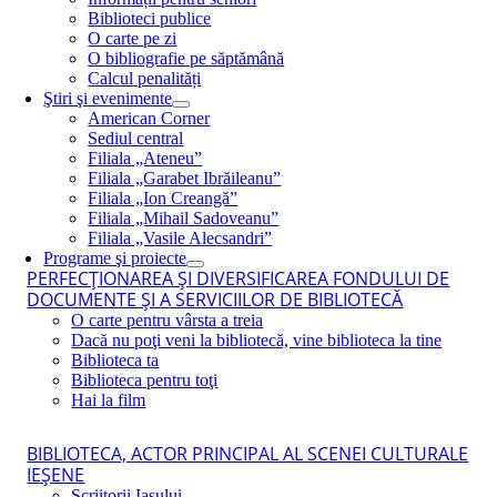
Biblioteci publice
O carte pe zi
O bibliografie pe săptămână
Calcul penalități
Ştiri şi evenimente
American Corner
Sediul central
Filiala „Ateneu”
Filiala „Garabet Ibrăileanu”
Filiala „Ion Creangă”
Filiala „Mihail Sadoveanu”
Filiala „Vasile Alecsandri”
Programe şi proiecte
PERFECŢIONAREA ŞI DIVERSIFICAREA FONDULUI DE
DOCUMENTE ŞI A SERVICIILOR DE BIBLIOTECĂ
O carte pentru vârsta a treia
Dacă nu poţi veni la bibliotecă, vine biblioteca la tine
Biblioteca ta
Biblioteca pentru toţi
Hai la film
BIBLIOTECA, ACTOR PRINCIPAL AL SCENEI CULTURALE
IEŞENE
Scriitorii Iaşului