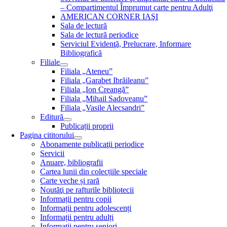
– Compartimentul Împrumut carte pentru Adulţi
AMERICAN CORNER IAŞI
Sala de lectură
Sala de lectură periodice
Serviciul Evidenţă, Prelucrare, Informare
Bibliografică
Filiale
Filiala „Ateneu”
Filiala „Garabet Ibrăileanu”
Filiala „Ion Creangă”
Filiala „Mihail Sadoveanu”
Filiala „Vasile Alecsandri”
Editură
Publicații proprii
Pagina cititorului
Abonamente publicaţii periodice
Servicii
Anuare, bibliografii
Cartea lunii din colecțiile speciale
Carte veche și rară
Noutăţi pe rafturile bibliotecii
Informații pentru copii
Informații pentru adolescenți
Informații pentru adulți
Informații pentru seniori