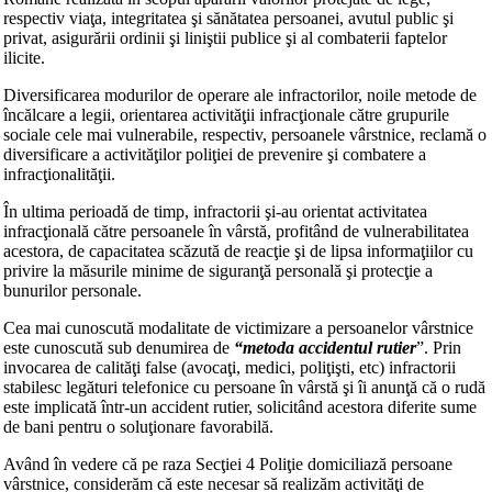
respectiv viaţa, integritatea şi sănătatea persoanei, avutul public şi
privat, asigurării ordinii şi liniştii publice şi al combaterii faptelor
ilicite.
Diversificarea modurilor de operare ale infractorilor, noile metode de
încălcare a legii, orientarea activităţii infracţionale către grupurile
sociale cele mai vulnerabile, respectiv, persoanele vârstnice, reclamă o
diversificare a activităţilor poliţiei de prevenire şi combatere a
infracţionalităţii.
În ultima perioadă de timp, infractorii şi-au orientat activitatea
infracţională către persoanele în vârstă, profitând de vulnerabilitatea
acestora, de capacitatea scăzută de reacţie şi de lipsa informaţiilor cu
privire la măsurile minime de siguranţă personală şi protecţie a
bunurilor personale.
Cea mai cunoscută modalitate de victimizare a persoanelor vârstnice
este cunoscută sub denumirea de
“metoda accidentul rutier
”. Prin
invocarea de calităţi false (avocaţi, medici, poliţişti, etc) infractorii
stabilesc legături telefonice cu persoane în vârstă şi îi anunţă că o rudă
este implicată într-un accident rutier, solicitând acestora diferite sume
de bani pentru o soluţionare favorabilă.
Având în vedere că pe raza Secţiei 4 Poliţie domiciliază persoane
vârstnice, considerăm că este necesar să realizăm activităţi de