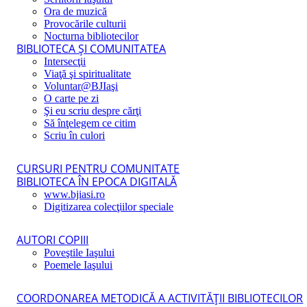
Ora de muzică
Provocările culturii
Nocturna bibliotecilor
BIBLIOTECA ŞI COMUNITATEA
Intersecţii
Viaţă şi spiritualitate
Voluntar@BJIaşi
O carte pe zi
Şi eu scriu despre cărţi
Să înţelegem ce citim
Scriu în culori
CURSURI PENTRU COMUNITATE
BIBLIOTECA ÎN EPOCA DIGITALĂ
www.bjiasi.ro
Digitizarea colecţiilor speciale
AUTORI COPIII
Poveştile Iaşului
Poemele Iaşului
COORDONAREA METODICĂ A ACTIVITĂŢII BIBLIOTECILOR