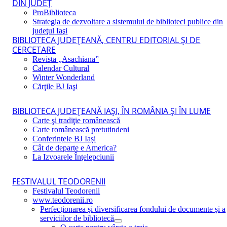
DIN JUDEŢ
ProBiblioteca
Strategia de dezvoltare a sistemului de biblioteci publice din
judeţul Iaşi
BIBLIOTECA JUDEŢEANĂ, CENTRU EDITORIAL ŞI DE
CERCETARE
Revista „Asachiana”
Calendar Cultural
Winter Wonderland
Cărţile BJ Iaşi
BIBLIOTECA JUDEŢEANĂ IAŞI, ÎN ROMÂNIA ŞI ÎN LUME
Carte şi tradiţie românească
Carte românească pretutindeni
Conferințele BJ Iași
Cât de departe e America?
La Izvoarele Înţelepciunii
FESTIVALUL TEODORENII
Festivalul Teodorenii
www.teodorenii.ro
Perfecţionarea şi diversificarea fondului de documente şi a
serviciilor de bibliotecă