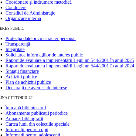
Coordonare și îndrumare metodică
Conducere
Consiliul de Administrație
Organizare internă
ERES PUBLIC
Protecția datelor cu caracter personal
Transparență
Integritate
Solicitarea informaţiilor de interes public
Raport de evaluare a implementării Legii nr. 544/2001 în anul 2025
Raport de evaluare a implementării Legii nr. 544/2001 în anul 2024
Situații financiare
Achiziții publice
Plan de achiziţii publice
Declarații de avere și de interese
INA CITITORULUI
Întreabă bibliotecarul
Abonamente publicaţii periodice
Anuare, bibliografii
Cartea lunii din colecțiile speciale
Informații pentru copii
Informații pentru adolescenți