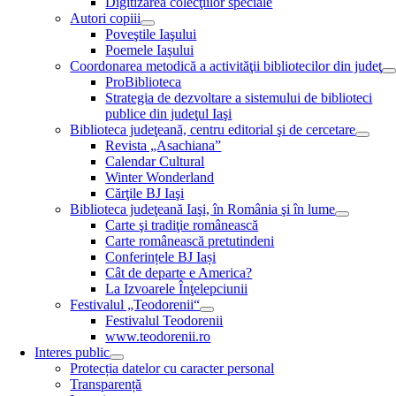
Digitizarea colecţiilor speciale
Autori copiii
Poveştile Iaşului
Poemele Iaşului
Coordonarea metodică a activităţii bibliotecilor din judeţ
ProBiblioteca
Strategia de dezvoltare a sistemului de biblioteci
publice din judeţul Iaşi
Biblioteca judeţeană, centru editorial şi de cercetare
Revista „Asachiana”
Calendar Cultural
Winter Wonderland
Cărţile BJ Iaşi
Biblioteca judeţeană Iaşi, în România şi în lume
Carte şi tradiţie românească
Carte românească pretutindeni
Conferințele BJ Iași
Cât de departe e America?
La Izvoarele Înţelepciunii
Festivalul „Teodorenii“
Festivalul Teodorenii
www.teodorenii.ro
Interes public
Protecția datelor cu caracter personal
Transparență