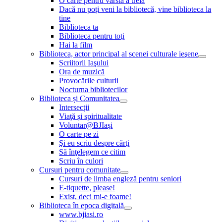
O carte pentru vârsta a treia
Dacă nu poţi veni la bibliotecă, vine biblioteca la
tine
Biblioteca ta
Biblioteca pentru toţi
Hai la film
Biblioteca, actor principal al scenei culturale ieşene
Scriitorii Iaşului
Ora de muzică
Provocările culturii
Nocturna bibliotecilor
Biblioteca și Comunitatea
Intersecţii
Viaţă şi spiritualitate
Voluntar@BJIaşi
O carte pe zi
Şi eu scriu despre cărţi
Să înţelegem ce citim
Scriu în culori
Cursuri pentru comunitate
Cursuri de limba engleză pentru seniori
E-tiquette, please!
Exist, deci mi-e foame!
Biblioteca în epoca digitală
www.bjiasi.ro