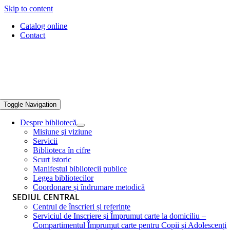
Skip to content
Catalog online
Contact
Toggle Navigation
Despre bibliotecă
Misiune şi viziune
Servicii
Biblioteca în cifre
Scurt istoric
Manifestul bibliotecii publice
Legea bibliotecilor
Coordonare și îndrumare metodică
SEDIUL CENTRAL
Centrul de înscrieri și referințe
Serviciul de Inscriere şi Împrumut carte la domiciliu –
Compartimentul Împrumut carte pentru Copii şi Adolescenţi