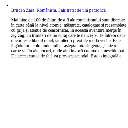
Briscan Zara, Românism. Fals tratat de ură patriotică
M
ai bine de 100 de feluri de a fi ale românismului sunt disecate
în carte până la nivel atomic, măsurate, catalogate și reasamblate
cu grijă și atenție de ceasornicar. În această aventură merge în
zig-zag, cu trimiteri de un curaj care te năucește. Te întrebi dacă
uneori este liberal rebel, iar alteori preot de modă veche. Este
îngăduitor acolo unde unii ar aștepta intrasingența, și taie în
carne vie în alte locuri, unde alții invocă cutume de neschimbat.
De aceea cartea de față va provoca scandal. Este o integrală a