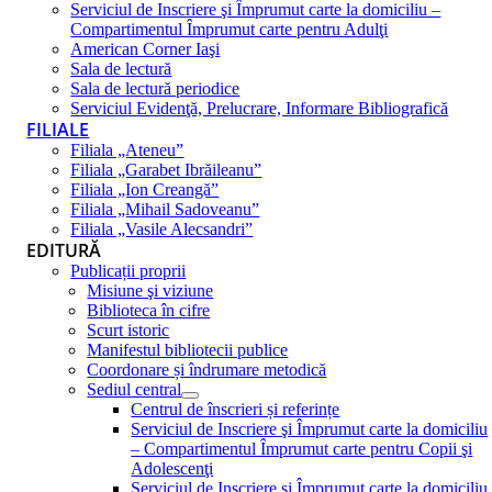
Serviciul de Inscriere şi Împrumut carte la domiciliu –
Compartimentul Împrumut carte pentru Adulţi
American Corner Iaşi
Sala de lectură
Sala de lectură periodice
Serviciul Evidenţă, Prelucrare, Informare Bibliografică
FILIALE
Filiala „Ateneu”
Filiala „Garabet Ibrăileanu”
Filiala „Ion Creangă”
Filiala „Mihail Sadoveanu”
Filiala „Vasile Alecsandri”
EDITURĂ
Publicații proprii
Misiune şi viziune
Biblioteca în cifre
Scurt istoric
Manifestul bibliotecii publice
Coordonare și îndrumare metodică
Sediul central
Centrul de înscrieri și referințe
Serviciul de Inscriere şi Împrumut carte la domiciliu
– Compartimentul Împrumut carte pentru Copii şi
Adolescenţi
Serviciul de Inscriere şi Împrumut carte la domiciliu