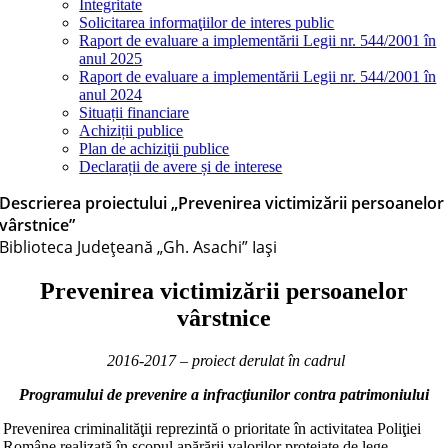
Integritate
Solicitarea informaţiilor de interes public
Raport de evaluare a implementării Legii nr. 544/2001 în
anul 2025
Raport de evaluare a implementării Legii nr. 544/2001 în
anul 2024
Situații financiare
Achiziții publice
Plan de achiziţii publice
Declarații de avere și de interese
Descrierea proiectului „Prevenirea victimizării persoanelor
vârstnice”
Biblioteca Judeţeană „Gh. Asachi” Iaşi
Prevenirea victimizării persoanelor
vârstnice
2016-2017 – proiect derulat în cadrul
Programului de prevenire a infracţiunilor contra patrimoniului
Prevenirea criminalităţii reprezintă o prioritate în activitatea Poliţiei
Române realizată în scopul apărării valorilor protejate de lege,