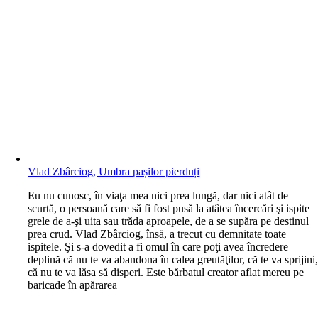
Vlad Zbârciog, Umbra pașilor pierduți
E
u nu cunosc, în viaţa mea nici prea lungă, dar nici atât de
scurtă, o persoană care să fi fost pusă la atâtea încercări şi ispite
grele de a-şi uita sau trăda aproapele, de a se supăra pe destinul
prea crud. Vlad Zbârciog, însă, a trecut cu demnitate toate
ispitele. Şi s-a dovedit a fi omul în care poţi avea încredere
deplină că nu te va abandona în calea greutăţilor, că te va sprijini
că nu te va lăsa să disperi. Este bărbatul creator aflat mereu pe
baricade în apărarea