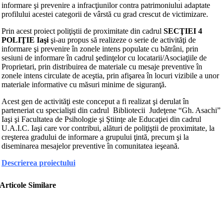
informare şi prevenire a infracţiunilor contra patrimoniului adaptate
profilului acestei categorii de vârstă cu grad crescut de victimizare.
Prin acest proiect poliţiştii de proximitate din cadrul
SECŢIEI 4
POLIŢIE Iaşi
şi-au propus să realizeze o serie de activităţi de
informare şi prevenire în zonele intens populate cu bătrâni, prin
sesiuni de informare în cadrul şedinţelor cu locatarii/Asociaţiile de
Proprietari, prin distribuirea de materiale cu mesaje preventive în
zonele intens circulate de aceştia, prin afişarea în locuri vizibile a unor
materiale informative cu măsuri minime de siguranţă.
Acest gen de activităţi este conceput a fi realizat şi derulat în
parteneriat cu specialişti din cadrul Bibliotecii Judeţene “Gh. Asachi”
Iaşi şi Facultatea de Psihologie şi Ştiinţe ale Educaţiei din cadrul
U.A.I.C. Iaşi care vor contribui, alături de poliţiştii de proximitate, la
creşterea gradului de informare a grupului ţintă, precum şi la
diseminarea mesajelor preventive în comunitatea ieşeană.
Descrierea proiectului
Articole Similare