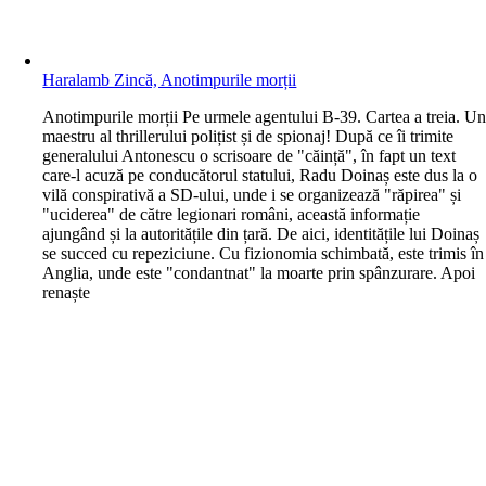
Haralamb Zincă, Anotimpurile morții
A
notimpurile morții Pe urmele agentului B-39. Cartea a treia. U
maestru al thrillerului polițist și de spionaj! După ce îi trimite
generalului Antonescu o scrisoare de "căință", în fapt un text
care-l acuză pe conducătorul statului, Radu Doinaș este dus la o
vilă conspirativă a SD-ului, unde i se organizează "răpirea" și
"uciderea" de către legionari români, această informație
ajungând și la autoritățile din țară. De aici, identitățile lui Doinaș
se succed cu repeziciune. Cu fizionomia schimbată, este trimis în
Anglia, unde este "condantnat" la moarte prin spânzurare. Apoi
renaște