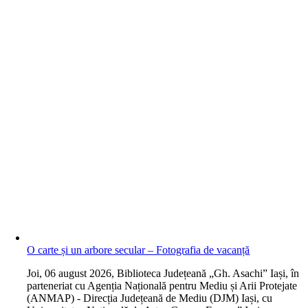
O carte și un arbore secular – Fotografia de vacanță
J
oi, 06 august 2026, Biblioteca Județeană „Gh. Asachi” Iași, în
parteneriat cu Agenția Națională pentru Mediu și Arii Protejate
(ANMAP) - Direcția Județeană de Mediu (DJM) Iași, cu