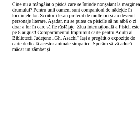
C
ine nu a mângâiat o pisică care se întinde nonșalant la margine
drumului? Pentru unii oameni sunt companioni de nădejde în
locuințele lor. Scriitorii le-au preferat de multe ori și au devenit
personaje literare. Așadar, nu se putea ca pisicile să nu aibă o zi
doar a lor în care să fie răsfățate. Ziua Internațională a Pisicii este
pe 8 august! Compartimentul Împrumut carte pentru Adulți al
Bibliotecii Județene „Gh. Asachi” Iași a pregătit o expoziție de
carte dedicată acestor animale simpatice. Sperăm să vă aducă
măcar un zâmbet și