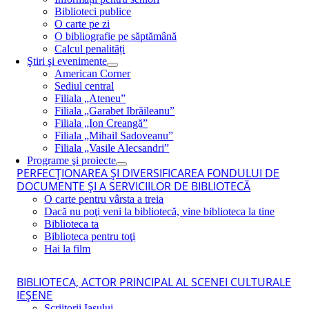
Biblioteci publice
O carte pe zi
O bibliografie pe săptămână
Calcul penalități
Ştiri şi evenimente
American Corner
Sediul central
Filiala „Ateneu”
Filiala „Garabet Ibrăileanu”
Filiala „Ion Creangă”
Filiala „Mihail Sadoveanu”
Filiala „Vasile Alecsandri”
Programe şi proiecte
PERFECŢIONAREA ŞI DIVERSIFICAREA FONDULUI DE
DOCUMENTE ŞI A SERVICIILOR DE BIBLIOTECĂ
O carte pentru vârsta a treia
Dacă nu poţi veni la bibliotecă, vine biblioteca la tine
Biblioteca ta
Biblioteca pentru toţi
Hai la film
BIBLIOTECA, ACTOR PRINCIPAL AL SCENEI CULTURALE
IEŞENE
Scriitorii Iaşului