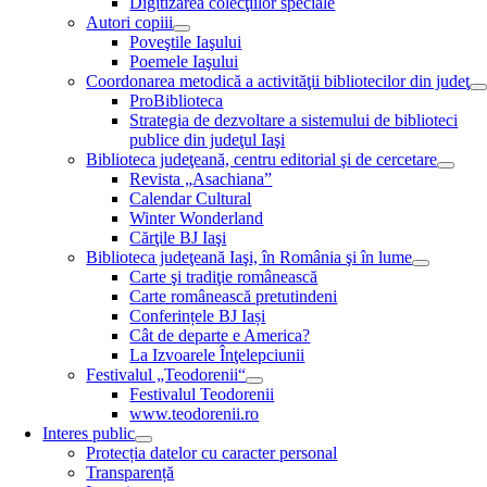
Digitizarea colecţiilor speciale
Autori copiii
Poveştile Iaşului
Poemele Iaşului
Coordonarea metodică a activităţii bibliotecilor din judeţ
ProBiblioteca
Strategia de dezvoltare a sistemului de biblioteci
publice din judeţul Iaşi
Biblioteca judeţeană, centru editorial şi de cercetare
Revista „Asachiana”
Calendar Cultural
Winter Wonderland
Cărţile BJ Iaşi
Biblioteca judeţeană Iaşi, în România şi în lume
Carte şi tradiţie românească
Carte românească pretutindeni
Conferințele BJ Iași
Cât de departe e America?
La Izvoarele Înţelepciunii
Festivalul „Teodorenii“
Festivalul Teodorenii
www.teodorenii.ro
Interes public
Protecția datelor cu caracter personal
Transparență