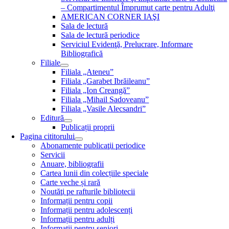
– Compartimentul Împrumut carte pentru Adulţi
AMERICAN CORNER IAŞI
Sala de lectură
Sala de lectură periodice
Serviciul Evidenţă, Prelucrare, Informare
Bibliografică
Filiale
Filiala „Ateneu”
Filiala „Garabet Ibrăileanu”
Filiala „Ion Creangă”
Filiala „Mihail Sadoveanu”
Filiala „Vasile Alecsandri”
Editură
Publicații proprii
Pagina cititorului
Abonamente publicaţii periodice
Servicii
Anuare, bibliografii
Cartea lunii din colecțiile speciale
Carte veche și rară
Noutăţi pe rafturile bibliotecii
Informații pentru copii
Informații pentru adolescenți
Informații pentru adulți
Informații pentru seniori