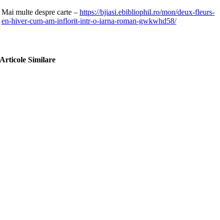
Mai multe despre carte –
https://bjiasi.ebibliophil.ro/mon/deux-fleurs-
en-hiver-cum-am-inflorit-intr-o-iarna-roman-gwkwhd58/
Articole Similare