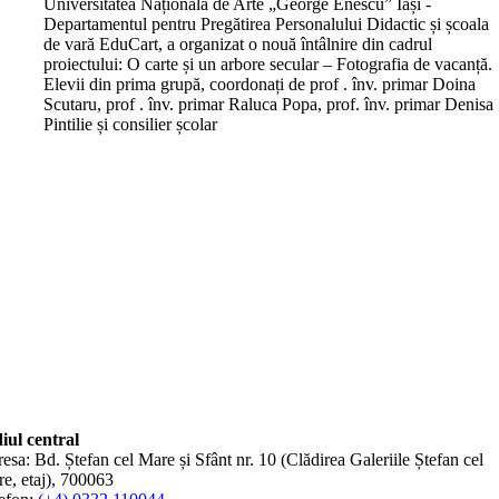
Universitatea Națională de Arte „George Enescu” Iași -
Departamentul pentru Pregătirea Personalului Didactic și școala
de vară EduCart, a organizat o nouă întâlnire din cadrul
proiectului: O carte și un arbore secular – Fotografia de vacanță.
Elevii din prima grupă, coordonați de prof . înv. primar Doina
Scutaru, prof . înv. primar Raluca Popa, prof. înv. primar Denisa
Pintilie și consilier școlar
iul central
esa: Bd. Ștefan cel Mare și Sfânt nr. 10 (Clădirea Galeriile Ștefan cel
e, etaj), 700063