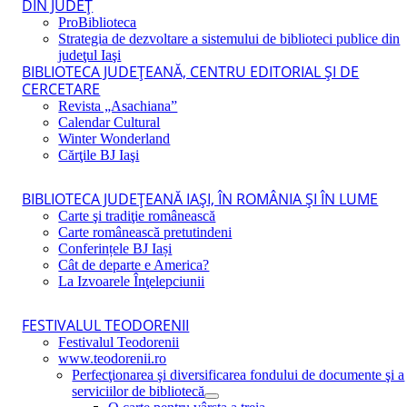
DIN JUDEŢ
ProBiblioteca
Strategia de dezvoltare a sistemului de biblioteci publice din
judeţul Iaşi
BIBLIOTECA JUDEŢEANĂ, CENTRU EDITORIAL ŞI DE
CERCETARE
Revista „Asachiana”
Calendar Cultural
Winter Wonderland
Cărţile BJ Iaşi
BIBLIOTECA JUDEŢEANĂ IAŞI, ÎN ROMÂNIA ŞI ÎN LUME
Carte şi tradiţie românească
Carte românească pretutindeni
Conferințele BJ Iași
Cât de departe e America?
La Izvoarele Înţelepciunii
FESTIVALUL TEODORENII
Festivalul Teodorenii
www.teodorenii.ro
Perfecţionarea şi diversificarea fondului de documente şi a
serviciilor de bibliotecă