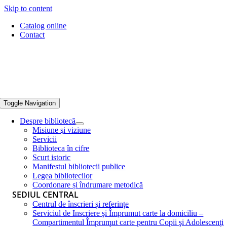
Skip to content
Catalog online
Contact
Toggle Navigation
Despre bibliotecă
Misiune şi viziune
Servicii
Biblioteca în cifre
Scurt istoric
Manifestul bibliotecii publice
Legea bibliotecilor
Coordonare și îndrumare metodică
SEDIUL CENTRAL
Centrul de înscrieri și referințe
Serviciul de Inscriere şi Împrumut carte la domiciliu –
Compartimentul Împrumut carte pentru Copii şi Adolescenţi