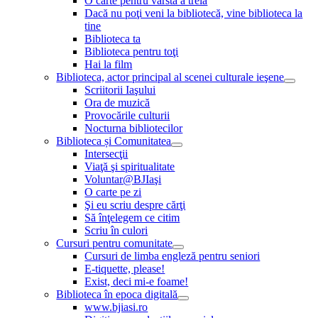
O carte pentru vârsta a treia
Dacă nu poţi veni la bibliotecă, vine biblioteca la
tine
Biblioteca ta
Biblioteca pentru toţi
Hai la film
Biblioteca, actor principal al scenei culturale ieşene
Scriitorii Iaşului
Ora de muzică
Provocările culturii
Nocturna bibliotecilor
Biblioteca și Comunitatea
Intersecţii
Viaţă şi spiritualitate
Voluntar@BJIaşi
O carte pe zi
Şi eu scriu despre cărţi
Să înţelegem ce citim
Scriu în culori
Cursuri pentru comunitate
Cursuri de limba engleză pentru seniori
E-tiquette, please!
Exist, deci mi-e foame!
Biblioteca în epoca digitală
www.bjiasi.ro