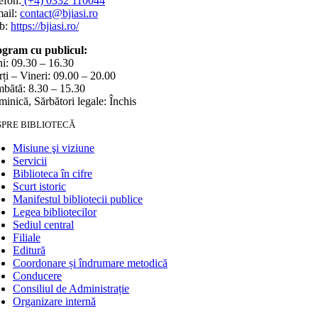
efon:
(+4) 0332 110044
ail:
contact@bjiasi.ro
b:
https://bjiasi.ro/
gram cu publicul:
i: 09.30 – 16.30
ți – Vineri: 09.00 – 20.00
bătă: 8.30 – 15.30
inică, Sărbători legale: Închis
SPRE BIBLIOTECĂ
Misiune şi viziune
Servicii
Biblioteca în cifre
Scurt istoric
Manifestul bibliotecii publice
Legea bibliotecilor
Sediul central
Filiale
Editură
Coordonare și îndrumare metodică
Conducere
Consiliul de Administrație
Organizare internă