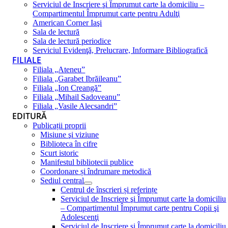
Serviciul de Inscriere şi Împrumut carte la domiciliu –
Compartimentul Împrumut carte pentru Adulţi
American Corner Iaşi
Sala de lectură
Sala de lectură periodice
Serviciul Evidenţă, Prelucrare, Informare Bibliografică
FILIALE
Filiala „Ateneu”
Filiala „Garabet Ibrăileanu”
Filiala „Ion Creangă”
Filiala „Mihail Sadoveanu”
Filiala „Vasile Alecsandri”
EDITURĂ
Publicații proprii
Misiune şi viziune
Biblioteca în cifre
Scurt istoric
Manifestul bibliotecii publice
Coordonare și îndrumare metodică
Sediul central
Centrul de înscrieri și referințe
Serviciul de Inscriere şi Împrumut carte la domiciliu
– Compartimentul Împrumut carte pentru Copii şi
Adolescenţi
Serviciul de Inscriere şi Împrumut carte la domiciliu