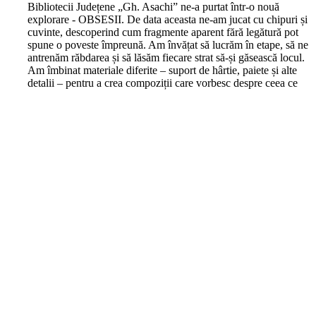
Bibliotecii Județene „Gh. Asachi” ne-a purtat într-o nouă
explorare - OBSESII. De data aceasta ne-am jucat cu chipuri și
cuvinte, descoperind cum fragmente aparent fără legătură pot
spune o poveste împreună. Am învățat să lucrăm în etape, să ne
antrenăm răbdarea și să lăsăm fiecare strat să-și găsească locul.
Am îmbinat materiale diferite – suport de hârtie, paiete și alte
detalii – pentru a crea compoziții care vorbesc despre ceea ce