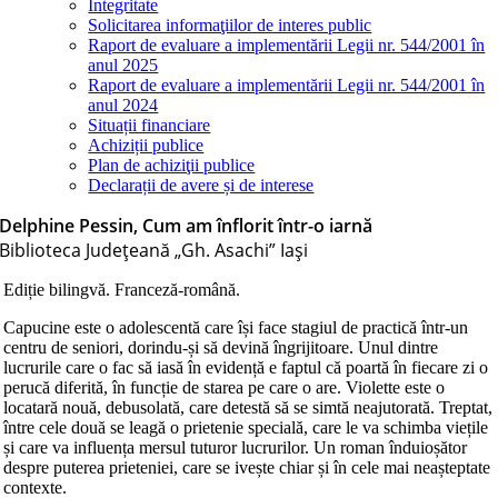
Integritate
Solicitarea informaţiilor de interes public
Raport de evaluare a implementării Legii nr. 544/2001 în
anul 2025
Raport de evaluare a implementării Legii nr. 544/2001 în
anul 2024
Situații financiare
Achiziții publice
Plan de achiziţii publice
Declarații de avere și de interese
Delphine Pessin, Cum am înflorit într-o iarnă
Biblioteca Judeţeană „Gh. Asachi” Iaşi
Ediție bilingvă. Franceză-română.
Capucine este o adolescentă care își face stagiul de practică într-un
centru de seniori, dorindu-și să devină îngrijitoare. Unul dintre
lucrurile care o fac să iasă în evidență e faptul că poartă în fiecare zi o
perucă diferită, în funcție de starea pe care o are. Violette este o
locatară nouă, debusolată, care detestă să se simtă neajutorată. Treptat,
între cele două se leagă o prietenie specială, care le va schimba viețile
și care va influența mersul tuturor lucrurilor. Un roman înduioșător
despre puterea prieteniei, care se ivește chiar și în cele mai neașteptate
contexte.