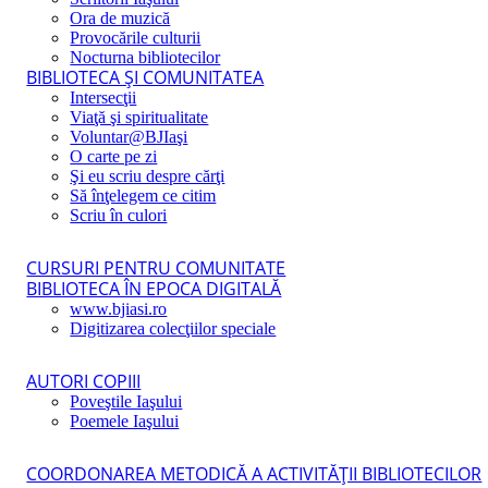
Ora de muzică
Provocările culturii
Nocturna bibliotecilor
BIBLIOTECA ŞI COMUNITATEA
Intersecţii
Viaţă şi spiritualitate
Voluntar@BJIaşi
O carte pe zi
Şi eu scriu despre cărţi
Să înţelegem ce citim
Scriu în culori
CURSURI PENTRU COMUNITATE
BIBLIOTECA ÎN EPOCA DIGITALĂ
www.bjiasi.ro
Digitizarea colecţiilor speciale
AUTORI COPIII
Poveştile Iaşului
Poemele Iaşului
COORDONAREA METODICĂ A ACTIVITĂŢII BIBLIOTECILOR