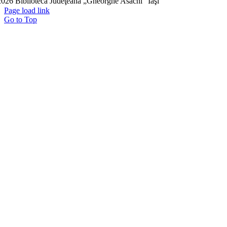
026 Biblioteca Judeţeană „Gheorghe Asachi” Iaşi
Page load link
Go to Top