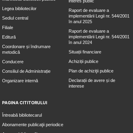
interes public
Legea bibliotecilor
Raport de evaluare a
implementării Legii nr. 544/2001
Sediul central
în anul 2025
Filiale
Raport de evaluare a
implementării Legii nr. 544/2001
Editură
în anul 2024
Coordonare și îndrumare
Situații financiare
metodică
Achiziții publice
Conducere
Plan de achiziţii publice
Consiliul de Administrație
Declarații de avere și de
Organizare internă
interese
PAGINA CITITORULUI
Întreabă bibliotecarul
Abonamente publicaţii periodice