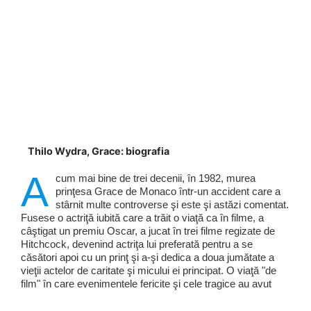
Thilo Wydra, Grace: biografia
A
cum mai bine de trei decenii, în 1982, murea
prinţesa Grace de Monaco într-un accident care a
stârnit multe controverse şi este şi astăzi comentat.
Fusese o actriţă iubită care a trăit o viaţă ca în filme, a
câştigat un premiu Oscar, a jucat în trei filme regizate de
Hitchcock, devenind actriţa lui preferată pentru a se
căsători apoi cu un prinţ şi a-şi dedica a doua jumătate a
vieţii actelor de caritate şi micului ei principat. O viaţă "de
film" în care evenimentele fericite şi cele tragice au avut