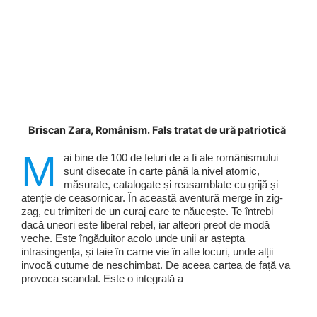
Briscan Zara, Românism. Fals tratat de ură patriotică
M
ai bine de 100 de feluri de a fi ale românismului
sunt disecate în carte până la nivel atomic,
măsurate, catalogate și reasamblate cu grijă și
atenție de ceasornicar. În această aventură merge în zig-
zag, cu trimiteri de un curaj care te năucește. Te întrebi
dacă uneori este liberal rebel, iar alteori preot de modă
veche. Este îngăduitor acolo unde unii ar aștepta
intrasingența, și taie în carne vie în alte locuri, unde alții
invocă cutume de neschimbat. De aceea cartea de față va
provoca scandal. Este o integrală a