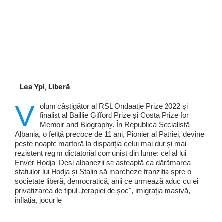
Lea Ypi, Liberă
V
olum câștigător al RSL Ondaatje Prize 2022 și
finalist al Baillie Gifford Prize și Costa Prize for
Memoir and Biography. În Republica Socialistă
Albania, o fetiță precoce de 11 ani, Pionier al Patriei, devine
peste noapte martoră la dispariția celui mai dur și mai
rezistent regim dictatorial comunist din lume: cel al lui
Enver Hodja. Deși albanezii se așteaptă ca dărâmarea
statuilor lui Hodja și Stalin să marcheze tranziția spre o
societate liberă, democratică, anii ce urmează aduc cu ei
privatizarea de tipul „terapiei de șoc", imigrația masivă,
inflația, jocurile