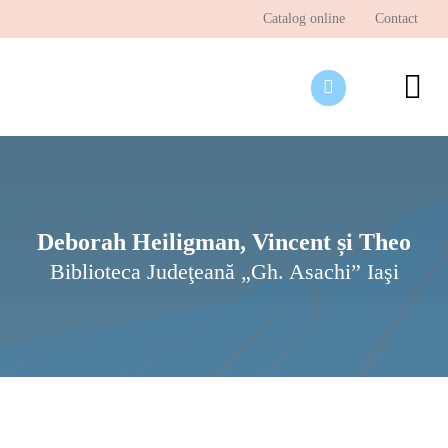
Skip
Catalog online
Contact
to
content
To
Nav
Desp
Pagi
Ştir
Deborah Heiligman, Vincent și Theo
Biblioteca Judeţeană „Gh. Asachi” Iaşi
Prog
Inte