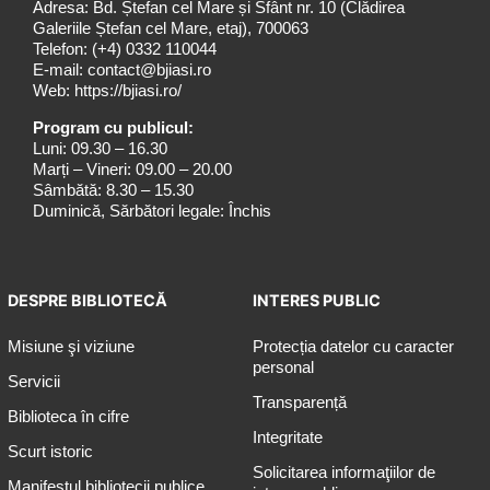
Adresa: Bd. Ștefan cel Mare și Sfânt nr. 10 (Clădirea
Galeriile Ștefan cel Mare, etaj), 700063
Telefon:
(+4) 0332 110044
E-mail:
contact@bjiasi.ro
Web:
https://bjiasi.ro/
Program cu publicul:
Luni: 09.30 – 16.30
Marți – Vineri: 09.00 – 20.00
Sâmbătă: 8.30 – 15.30
Duminică, Sărbători legale: Închis
DESPRE BIBLIOTECĂ
INTERES PUBLIC
Misiune şi viziune
Protecția datelor cu caracter
personal
Servicii
Transparență
Biblioteca în cifre
Integritate
Scurt istoric
Solicitarea informaţiilor de
Manifestul bibliotecii publice