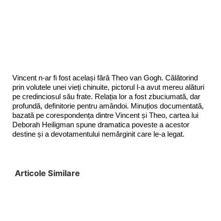
Vincent n-ar fi fost același fără Theo van Gogh. Călătorind
prin volutele unei vieți chinuite, pictorul l-a avut mereu alături
pe credinciosul său frate. Relația lor a fost zbuciumată, dar
profundă, definitorie pentru amândoi. Minuțios documentată,
bazată pe corespondența dintre Vincent și Theo, cartea lui
Deborah Heiligman spune dramatica poveste a acestor
destine și a devotamentului nemărginit care le-a legat.
Articole Similare